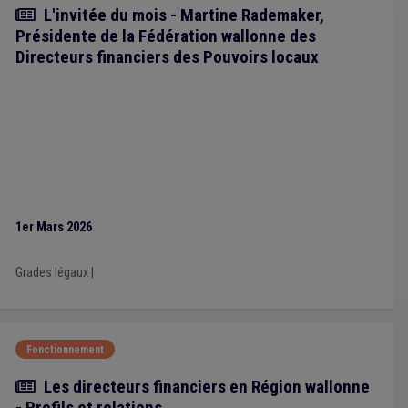
Article
L'invitée du mois - Martine Rademaker,
Présidente de la Fédération wallonne des
Directeurs financiers des Pouvoirs locaux
1er Mars 2026
Grades légaux
|
Fonctionnement
Article
Les directeurs financiers en Région wallonne
- Profils et relations