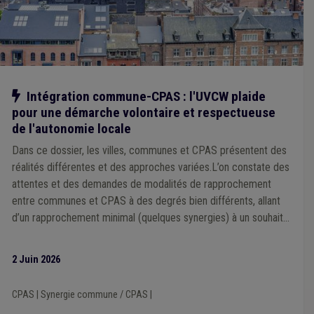
Maison de repos
(1)
Média
(1)
Mémorandum
(1)
Cautionnement
(1)
Communication
(1)
Composition des organes
(1)
CoDT
(1)
Assurance
(1)
Bénévole
(1)
Architecte
(1)
Adoption
(1)
Agent statutaire
(1)
APE
(1)
Économie
(1)
E-gov
(1)
Discipline
(1)
Congé
(1)
Contentieux
(1)
Notre action
Intégration commune-CPAS : l'UVCW plaide
pour une démarche volontaire et respectueuse
de l'autonomie locale
Dans ce dossier, les villes, communes et CPAS présentent des
réalités différentes et des approches variées.L’on constate des
attentes et des demandes de modalités de rapprochement
entre communes et CPAS à des degrés bien différents, allant
d’un rapprochement minimal (quelques synergies) à un souhait
d’intégration complète, voire imposée.
2 Juin 2026
CPAS
|
Synergie commune / CPAS
|