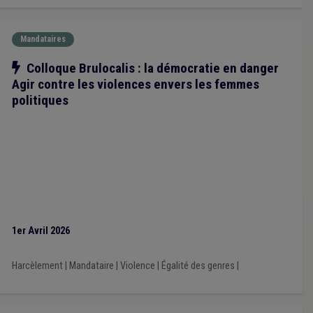
Mandataires
Notre action
Colloque Brulocalis : la démocratie en danger
Agir contre les violences envers les femmes
politiques
1er Avril 2026
Harcèlement
|
Mandataire
|
Violence
|
Égalité des genres
|