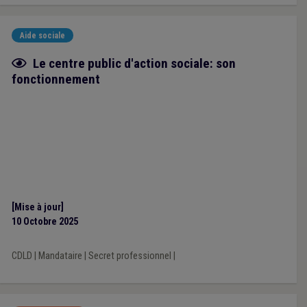
Aide sociale
Fiche focus
Le centre public d'action sociale: son
fonctionnement
[Mise à jour]
10 Octobre 2025
CDLD
|
Mandataire
|
Secret professionnel
|