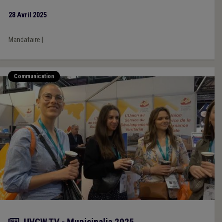
28 Avril 2025
Mandataire
|
Communication
Actualité
UVCW TV - Municipalia 2025