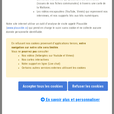
(issues de nos fiches communales) à travers une carte de
Type de contenu
la Wallonie;
Les vidéos encapsulées (YouTube, Viméo) qui reprennent nos
interviews, et nos supports liés aux kits numériques.
Avis / Actions
Notre site internet utilise un outil d'analyse de visite appelé Plausible
Réinitialiser
(
www.plausible.io
) qui prend en charge le suivi sans cookie et ne collecte aucune
donnée personnelle identifiable.
En refusant nos cookies provenant d'applications tierces,
votre
navigation sur notre site sera limitée
.
Filtrer cette requête avec des mots-clés
Vous ne
pourrez pas
consulter
Nos vidéos (hébergées sur Youtube et Vimeo)
Nos cartes interactives
Notre support en ligne (Live chat)
⇒ Mandataire
(
retirer le mot clé
)
Certains autres services externes utilisant les cookies
⇒ Grades légaux
(
retirer le mot clé
)
⇒ Synergie commune / CPAS
(
retirer le mot clé
)
CDLD
(20)
Bourgmestre
(15)
Gouvernance
(15)
Accepter tous les cookies
Refuser les cookies
Intercommunale
(12)
Conseil communal
(11)
CPAS
(11)
Personnel
(11)
Échevin
(10)
Collège
(9)
Simplification administrative
(9)
Publication
(9)
En savoir plus et personnaliser
Fusion
(8)
Responsabilité
(8)
Notre expert(e) associé(e) au terme
Programme stratégique transversal (PST)
(8)
que vous recherchez
(merci de prendre
Rémunération
(8)
Pension
(7)
UVCW
(7)