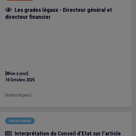
Fiche focus
Les grades légaux - Directeur général et
directeur financier
[Mise à jour]
10 Octobre 2025
Grades légaux
|
Voirie/travaux
Actualité
Interprétation du Conseil d’Etat sur l’article