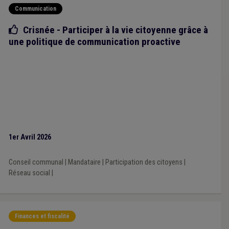
Communication
Bonne pratique
Crisnée - Participer à la vie citoyenne grâce à
une politique de communication proactive
1er Avril 2026
Conseil communal
|
Mandataire
|
Participation des citoyens
|
Réseau social
|
Finances et fiscalité