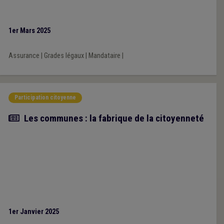
1er Mars 2025
Assurance
|
Grades légaux
|
Mandataire
|
Participation citoyenne
Article
Les communes : la fabrique de la citoyenneté
1er Janvier 2025