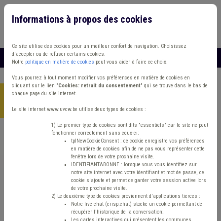
Informations à propos des cookies
Connexion
Vous travaillez dans un/une
Ce site utilise des cookies pour un meilleur confort de navigation. Choisissez
d'accepter ou de refuser certains cookies.
MENU
Notre
politique en matière de cookies
peut vous aider à faire ce choix.
Vous pourrez à tout moment modifier vos préférences en matière de cookies en
cliquant sur le lien "
Cookies: retrait du consentement
" qui se trouve dans le bas de
chaque page du site internet.
Accueil
> Grades légaux Conseil d'état Mandataire Synergie
commune / CPAS
Le site internet www.uvcw.be utilise deux types de cookies :
1) Le premier type de cookies sont dits "essentiels" car le site ne peut
fonctionner correctement sans ceux-ci:
Trouver un contenu
tplNewCookieConsent : ce cookie enregistre vos préférences
en matière de cookies afin de ne pas vous représenter cette
fenêtre lors de votre prochaine visite.
Grades légaux Conseil d'état Mandataire
IDENTIFIANTABONNE : lorsque vous vous identifiez sur
notre site internet avec votre identifiant et mot de passe, ce
Synergie commune / CPAS
cookie s'ajoute et permet de garder votre session active lors
de votre prochaine visite.
2) Le deuxième type de cookies proviennent d'applications tierces :
Notre live chat (crisp.chat) stocke un cookie permettant de
Management de la donnée
récupérer l'historique de la conversation;
Les cartes interactives qui présentent les communes