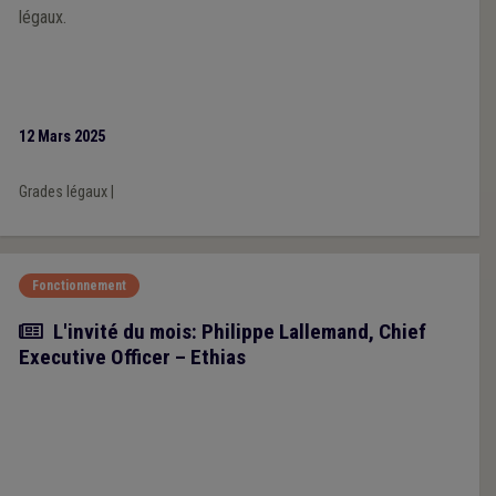
légaux.
12 Mars 2025
Grades légaux
|
Fonctionnement
Article
L'invité du mois: Philippe Lallemand, Chief
Executive Officer – Ethias