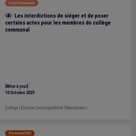
Fonctionnement
Fiche focus
Les interdictions de siéger et de poser
certains actes pour les membres du collège
communal
[Mise à jour]
10 Octobre 2025
Collège
|
Échevin
|
Incompatibilité
|
Mandataire
|
Personnel/RH