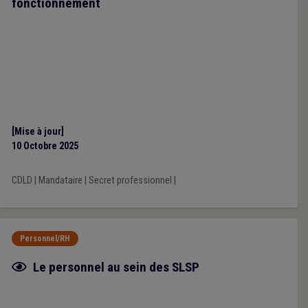
fonctionnement
[Mise à jour]
10 Octobre 2025
CDLD
|
Mandataire
|
Secret professionnel
|
Personnel/RH
Fiche focus
Le personnel au sein des SLSP