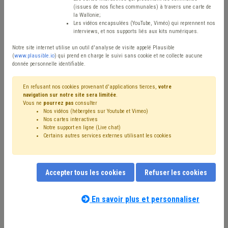
(issues de nos fiches communales) à travers une carte de
Type de contenu
la Wallonie;
Les vidéos encapsulées (YouTube, Viméo) qui reprennent nos
interviews, et nos supports liés aux kits numériques.
Avis / Actions
Notre site internet utilise un outil d'analyse de visite appelé Plausible
Réinitialiser
(
www.plausible.io
) qui prend en charge le suivi sans cookie et ne collecte aucune
donnée personnelle identifiable.
En refusant nos cookies provenant d'applications tierces,
votre
navigation sur notre site sera limitée
.
Filtrer cette requête avec des mots-clés
Vous ne
pourrez pas
consulter
Nos vidéos (hébergées sur Youtube et Vimeo)
Nos cartes interactives
Notre support en ligne (Live chat)
⇒ Mandataire
(
retirer le mot clé
)
Certains autres services externes utilisant les cookies
⇒ Grades légaux
(
retirer le mot clé
)
CDLD
(20)
⇒ Règlement de travail
(
retirer le mot clé
)
Bourgmestre
(15)
Personnel
(14)
Gouvernance
(13)
Accepter tous les cookies
Refuser les cookies
Intercommunale
(13)
Conseil communal
(10)
Échevin
(10)
Rémunération
(10)
Coronavirus
(10)
Simplification administrative
(9)
Publication
(9)
En savoir plus et personnaliser
Collège
(9)
UVCW
(8)
Fusion
(8)
Responsabilité
(8)
Notre expert(e) associé(e) au terme
Pension
(7)
Administration
(7)
Formation
(7)
que vous recherchez
(merci de prendre
Fonctionnement des organes
(7)
Élection
(7)