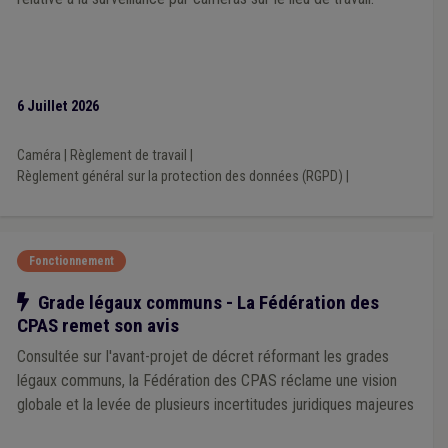
Mémorandum
(1)
Immobilier
(1)
Infrastructure sportive
(1)
Énergie
(1)
Entreprise
(1)
Étudiant
(1)
Europe
(1)
Évaluation
(1)
Assurance
(1)
Bénévole
(1)
Architecte
(1)
Adoption
(1)
ADL
(1)
Agent statutaire
(1)
APE
(1)
6 Juillet 2026
Composition des organes
(1)
Comptabilité
(1)
Cautionnement
(1)
Chèque-repas
(1)
Caméra
(1)
Contentieux
(1)
CoDT
(1)
Cohésion sociale
(1)
Caméra
|
Règlement de travail
|
Discipline
(1)
Culture
(1)
E-gov
(1)
Règlement général sur la protection des données (RGPD)
|
Égalité des genres
(1)
Crise énergétique
(1)
Mise à disposition
(1)
Fonctionnement
Notre action
Grade légaux communs - La Fédération des
CPAS remet son avis
Consultée sur l'avant-projet de décret réformant les grades
légaux communs, la Fédération des CPAS réclame une vision
globale et la levée de plusieurs incertitudes juridiques majeures