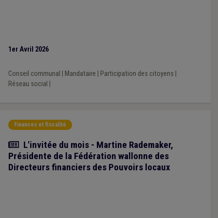
1er Avril 2026
Conseil communal
|
Mandataire
|
Participation des citoyens
|
Réseau social
|
Finances et fiscalité
Article
L'invitée du mois - Martine Rademaker,
Présidente de la Fédération wallonne des
Directeurs financiers des Pouvoirs locaux