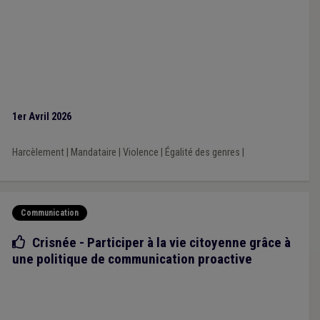
1er Avril 2026
Harcèlement
|
Mandataire
|
Violence
|
Égalité des genres
|
Communication
Bonne pratique
Crisnée - Participer à la vie citoyenne grâce à
une politique de communication proactive