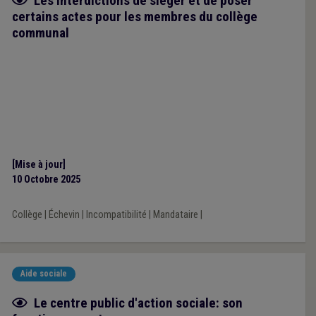
Les interdictions de siéger et de poser
certains actes pour les membres du collège
communal
[Mise à jour]
10 Octobre 2025
Collège
|
Échevin
|
Incompatibilité
|
Mandataire
|
Aide sociale
Fiche focus
Le centre public d'action sociale: son