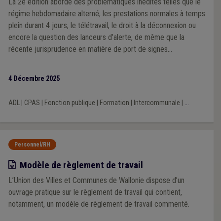
La 2e édition aborde des problématiques inédites telles que le
régime hebdomadaire alterné, les prestations normales à temps
plein durant 4 jours, le télétravail, le droit à la déconnexion ou
encore la question des lanceurs d’alerte, de même que la
récente jurisprudence en matière de port de signes
convictionnels. Outre de la théorie, cette substantielle
adaptation du guide contient un modèle commenté de
4 Décembre 2025
règlement de travail mis à jour, articulé avec le modèle de
statut général du personnel rédigé par l’UVCW, ainsi qu’un
ADL
|
CPAS
|
Fonction publique
|
Formation
|
Intercommunale
|
...
nouveau modèle de règlement de télétravail.
Personnel/RH
Modèle
Modèle de règlement de travail
L’Union des Villes et Communes de Wallonie dispose d’un
ouvrage pratique sur le règlement de travail qui contient,
notamment, un modèle de règlement de travail commenté.