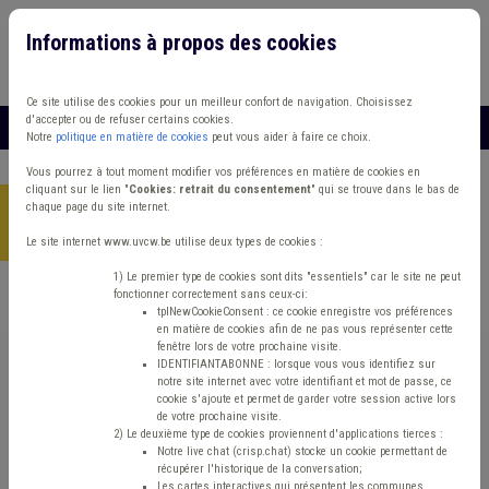
Informations à propos des cookies
Connexion
Vous travaillez dans un/une
Ce site utilise des cookies pour un meilleur confort de navigation. Choisissez
d'accepter ou de refuser certains cookies.
MENU
Notre
politique en matière de cookies
peut vous aider à faire ce choix.
Vous pourrez à tout moment modifier vos préférences en matière de cookies en
cliquant sur le lien "
Cookies: retrait du consentement
" qui se trouve dans le bas de
chaque page du site internet.
Accueil
> Grades légaux Conseil d'état Règlement de travail
Mandataire
Le site internet www.uvcw.be utilise deux types de cookies :
1) Le premier type de cookies sont dits "essentiels" car le site ne peut
fonctionner correctement sans ceux-ci:
Trouver un contenu
tplNewCookieConsent : ce cookie enregistre vos préférences
en matière de cookies afin de ne pas vous représenter cette
fenêtre lors de votre prochaine visite.
Grades légaux Conseil d'état Règlement
IDENTIFIANTABONNE : lorsque vous vous identifiez sur
notre site internet avec votre identifiant et mot de passe, ce
de travail Mandataire
cookie s'ajoute et permet de garder votre session active lors
de votre prochaine visite.
2) Le deuxième type de cookies proviennent d'applications tierces :
Notre live chat (crisp.chat) stocke un cookie permettant de
Management de la donnée
récupérer l'historique de la conversation;
Les cartes interactives qui présentent les communes