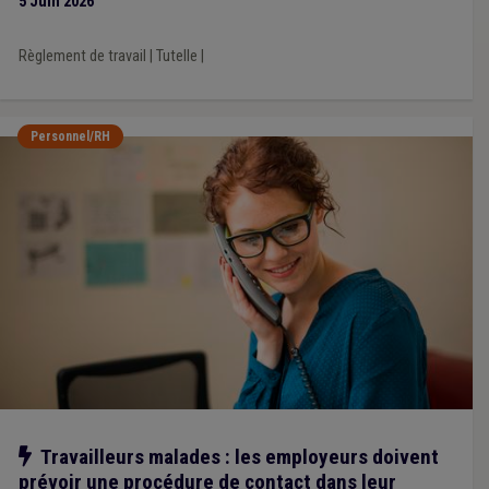
5 Juin 2026
Règlement de travail
|
Tutelle
|
Personnel/RH
Notre action
Travailleurs malades : les employeurs doivent
prévoir une procédure de contact dans leur