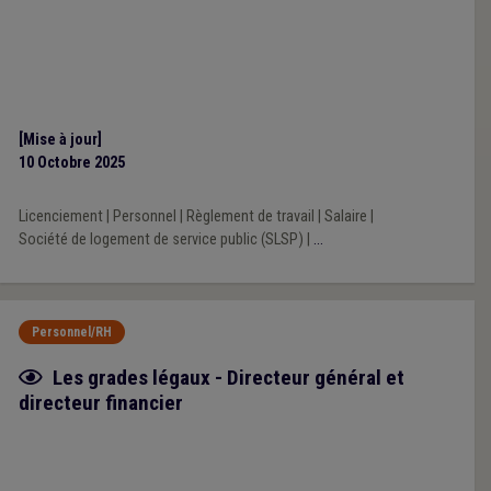
[Mise à jour]
10 Octobre 2025
Licenciement
|
Personnel
|
Règlement de travail
|
Salaire
|
Société de logement de service public (SLSP)
|
...
Personnel/RH
Fiche focus
Les grades légaux - Directeur général et
directeur financier