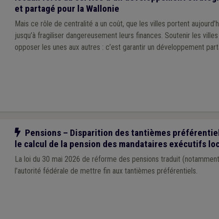
et partagé pour la Wallonie
Mais ce rôle de centralité a un coût, que les villes portent aujourd’
jusqu’à fragiliser dangereusement leurs finances. Soutenir les villes ne revient pas à
opposer les unes aux autres : c’est garantir un développement part
Notre action
Pensions – Disparition des tantièmes préférentiel
le calcul de la pension des mandataires exécutifs lo
La loi du 30 mai 2026 de réforme des pensions traduit (notamment)
l’autorité fédérale de mettre fin aux tantièmes préférentiels.