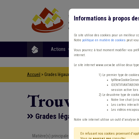
Informations à propos de
Ce site utilise des cookies pour un meilleur c
Notre
politique en matière de cookies
peut vous
Actions
Matières
Format
Vous pourrez à tout moment modifier vos préfé
internet.
Le site internet www.uvcw.be utilise deux type
Accueil
> Grades légaux Conseil d'état Règlement de travail Pe
1) Le premier type de cookie
tplNewCookieConsent
IDENTIFIANTABONNE :
session active lors 
Trouver un co
2) Le deuxième type de cooki
Notre live chat (cri
Les cartes interac
Les vidéos encapsul
Grades légaux Conseil d'état Règle
Notre site internet utilise un outil d'analyse d
En refusant nos cookies provenant d'appl
Matière(s) principale(s)
Type de con
Vous ne
pourrez pas
consulter