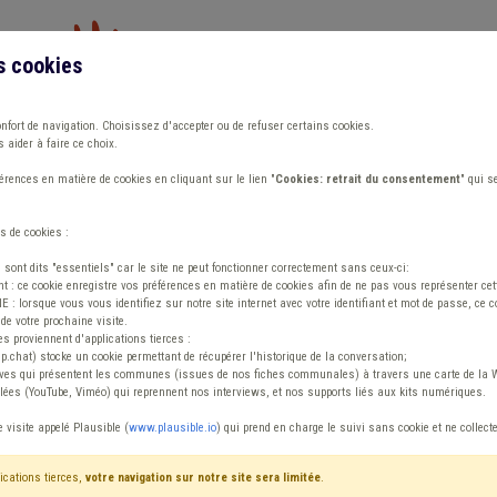
s cookies
Vous travaillez dans un/une
onfort de navigation. Choisissez d'accepter ou de refuser certains cookies.
 aider à faire ce choix.
ions
Publications
Outils
Fiches communa
rences en matière de cookies en cliquant sur le lien "
Cookies: retrait du consentement
" qui s
s de cookies :
nsion
s sont dits "essentiels" car le site ne peut fonctionner correctement sans ceux-ci:
 : ce cookie enregistre vos préférences en matière de cookies afin de ne pas vous représenter cette
 lorsque vous vous identifiez sur notre site internet avec votre identifiant et mot de passe, ce co
de votre prochaine visite.
ntenu
es proviennent d'applications tierces :
sp.chat) stocke un cookie permettant de récupérer l'historique de la conversation;
tives qui présentent les communes (issues de nos fiches communales) à travers une carte de la W
ées (YouTube, Viméo) qui reprennent nos interviews, et nos supports liés aux kits numériques.
ment de travail Pension
e visite appelé Plausible (
www.plausible.io
) qui prend en charge le suivi sans cookie et ne collect
ications tierces,
votre navigation sur notre site sera limitée
.
tenu
Avis / Actions