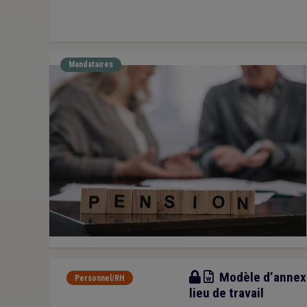
Mandataires
Modèle
Modèle d’annexe 
Personnel/RH
lieu de travail