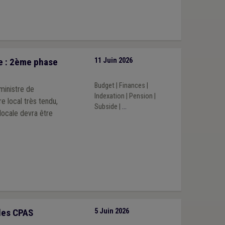
e : 2ème phase
11 Juin 2026
Budget
|
Finances
|
ministre de
Indexation
|
Pension
|
e local très tendu,
Subside
|
...
locale devra être
les CPAS
5 Juin 2026