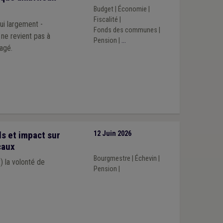
Budget
|
Économie
|
Fiscalité
|
hui largement -
Fonds des communes
|
Pension
|
...
agé.
s et impact sur
12 Juin 2026
caux
Bourgmestre
|
Échevin
|
 la volonté de
Pension
|