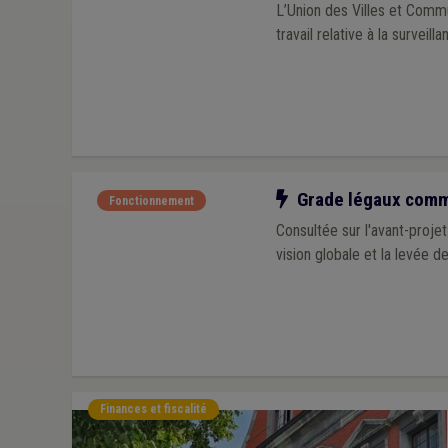
L’Union des Villes et Com
travail relative à la surveill
Notre action
Grade légaux commu
Fonctionnement
Consultée sur l'avant-proj
vision globale et la levée d
Finances et fiscalité