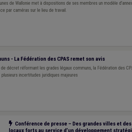
munes de Wallonie met à dispositions de ses membres un modèle d’anne
ance par caméras sur le lieu de travail.
ns - La Fédération des CPAS remet son avis
et de décret réformant les grades légaux communs, la Fédération des C
e plusieurs incertitudes juridiques majeures
Notre action
Conférence de presse – Des grandes villes et des
locaux forts au service d’un développement stratég