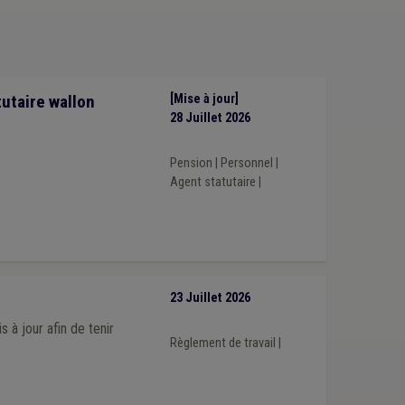
uction
(1)
Contentieux
(1)
pas
(1)
Calamité
(1)
Caméra
(1)
Aide sociale
(1)
Barème
(1)
Enfance
(1)
Enquête
(1)
ure
(1)
Immobilier
(1)
Informatique
(1)
cours
(1)
Sanitaire
(1)
Horeca
(1)
Laïcité
(1)
utaire wallon
[Mise à jour]
(1)
Crise énergétique
(1)
28 Juillet 2026
Pension
|
Personnel
|
Agent statutaire
|
23 Juillet 2026
à jour afin de tenir
Règlement de travail
|