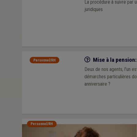
La procédure à suivre par 
juridiques
Q/R
Mise à la pension:
Personnel/RH
Deux de nos agents, l’un est
démarches particulières doi
anniversaire ?
Personnel/RH