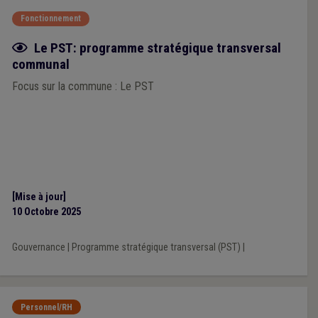
Fonctionnement
Fiche focus
Le PST: programme stratégique transversal
communal
Focus sur la commune : Le PST
[Mise à jour]
10 Octobre 2025
Gouvernance
|
Programme stratégique transversal (PST)
|
Personnel/RH