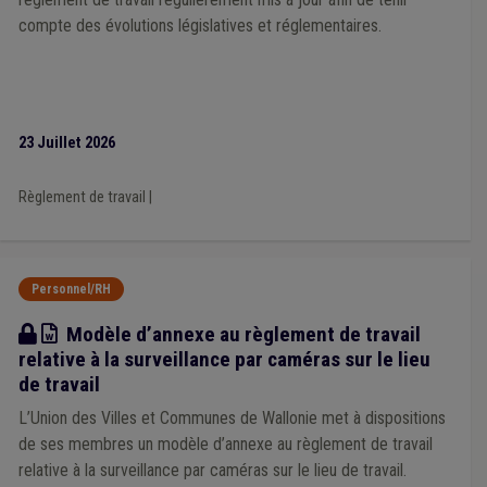
Responsabilité
(1)
Sécurité
(1)
Population
(1)
compte des évolutions législatives et réglementaires.
Province
(1)
Recette
(1)
Recrutement
(1)
Mémorandum
(1)
Mobilité
(1)
Mode de gestion
(1)
Police
(1)
Impétrants
(1)
Infrastructure sportive
(1)
Fonction publique
(1)
Maison de repos
(1)
Maladie professionnelle
(1)
Maltraitance
(1)
23 Juillet 2026
Logement social
(1)
Intérimaire
(1)
Investissement
(1)
Indemnité
(1)
Indépendant
(1)
Indexation
(1)
Règlement de travail
|
Démocratie locale
(1)
Dépense
(1)
Temps de travail
(1)
Travaux subsidiés
(1)
Urbanisme
(1)
Vie privée
(1)
Adresse de référence
(1)
Aide familiale
(1)
Statistique
(1)
Subvention
(1)
FRIC
(1)
Sanitaire
(1)
Personnel/RH
Open data
(1)
Prime
(1)
Get up Wallonia
(1)
Mise à disposition
(1)
Plan de relance
(1)
Modèle
Modèle d’annexe au règlement de travail
relative à la surveillance par caméras sur le lieu
de travail
L’Union des Villes et Communes de Wallonie met à dispositions
de ses membres un modèle d’annexe au règlement de travail
relative à la surveillance par caméras sur le lieu de travail.