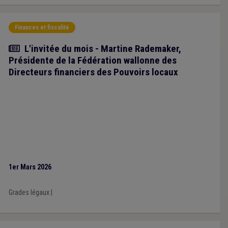
Finances et fiscalité
Article
L'invitée du mois - Martine Rademaker,
Présidente de la Fédération wallonne des
Directeurs financiers des Pouvoirs locaux
1er Mars 2026
Grades légaux
|