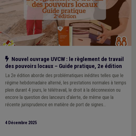
Notre action
Nouvel ouvrage UVCW : le règlement de travail
des pouvoirs locaux – Guide pratique, 2e édition
La 2e édition aborde des problématiques inédites telles que le
régime hebdomadaire alterné, les prestations normales à temps
plein durant 4 jours, le télétravail, le droit à la déconnexion ou
encore la question des lanceurs d’alerte, de même que la
récente jurisprudence en matière de port de signes
convictionnels. Outre de la théorie, cette substantielle
adaptation du guide contient un modèle commenté de
4 Décembre 2025
règlement de travail mis à jour, articulé avec le modèle de
statut général du personnel rédigé par l’UVCW, ainsi qu’un