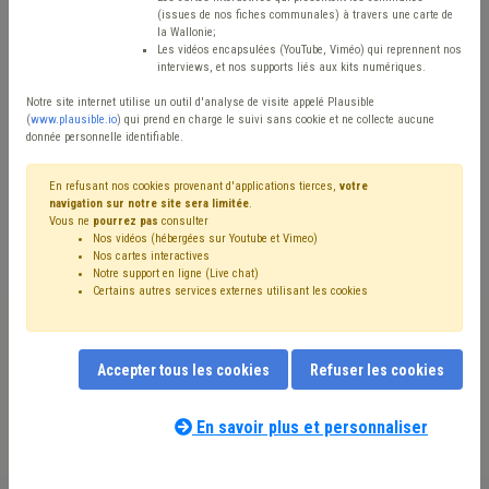
Matière(s) principale(s)
(issues de nos fiches communales) à travers une carte de
la Wallonie;
Les vidéos encapsulées (YouTube, Viméo) qui reprennent nos
Type de contenu
interviews, et nos supports liés aux kits numériques.
Avis / Actions
Notre site internet utilise un outil d'analyse de visite appelé Plausible
(
www.plausible.io
) qui prend en charge le suivi sans cookie et ne collecte aucune
donnée personnelle identifiable.
Réinitialiser
En refusant nos cookies provenant d'applications tierces,
votre
navigation sur notre site sera limitée
.
Vous ne
pourrez pas
consulter
Filtrer cette requête avec des mots-clés
Nos vidéos (hébergées sur Youtube et Vimeo)
Nos cartes interactives
Notre support en ligne (Live chat)
Certains autres services externes utilisant les cookies
⇒ Grades légaux
(
retirer le mot clé
)
⇒ Programme stratégique transversal (PST)
(
retirer le mot
clé
)
Accepter tous les cookies
Refuser les cookies
⇒ Règlement de travail
(
retirer le mot clé
)
Gouvernance
(16)
Personnel
(9)
CDLD
(7)
Contrat de travail
(6)
Finances
(5)
Intercommunale
(5)
En savoir plus et personnaliser
Société de logement de service public (SLSP)
(5)
Télétravail
(5)
Synergie commune / CPAS
(5)
Fusion
(5)
Notre expert(e) associé(e) au terme