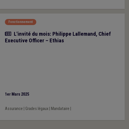
Fonctionnement
Article
L'invité du mois: Philippe Lallemand, Chief
Executive Officer – Ethias
1er Mars 2025
Assurance
|
Grades légaux
|
Mandataire
|