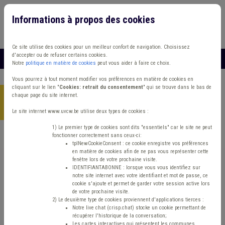
Informations à propos des cookies
Connexion
Vous travaillez dans un/une
Ce site utilise des cookies pour un meilleur confort de navigation. Choisissez
d'accepter ou de refuser certains cookies.
MENU
Notre
politique en matière de cookies
peut vous aider à faire ce choix.
Vous pourrez à tout moment modifier vos préférences en matière de cookies en
cliquant sur le lien "
Cookies: retrait du consentement
" qui se trouve dans le bas de
chaque page du site internet.
Accueil
> Grades légaux Conseil d'état Règlement de travail
Programme stratégique transversal (PST)
Le site internet www.uvcw.be utilise deux types de cookies :
1) Le premier type de cookies sont dits "essentiels" car le site ne peut
fonctionner correctement sans ceux-ci:
Trouver un contenu
tplNewCookieConsent : ce cookie enregistre vos préférences
en matière de cookies afin de ne pas vous représenter cette
fenêtre lors de votre prochaine visite.
Grades légaux Conseil d'état Règlement
IDENTIFIANTABONNE : lorsque vous vous identifiez sur
notre site internet avec votre identifiant et mot de passe, ce
de travail Programme stratégique
cookie s'ajoute et permet de garder votre session active lors
de votre prochaine visite.
transversal (PST)
2) Le deuxième type de cookies proviennent d'applications tierces :
Notre live chat (crisp.chat) stocke un cookie permettant de
récupérer l'historique de la conversation;
Les cartes interactives qui présentent les communes