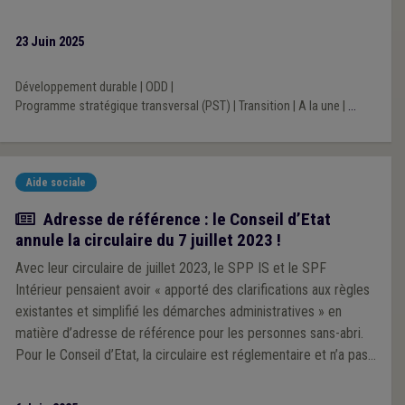
23 Juin 2025
Développement durable
|
ODD
|
Programme stratégique transversal (PST)
|
Transition
|
A la une
|
...
Aide sociale
Actualité
Adresse de référence : le Conseil d’Etat
annule la circulaire du 7 juillet 2023 !
Avec leur circulaire de juillet 2023, le SPP IS et le SPF
Intérieur pensaient avoir « apporté des clarifications aux règles
existantes et simplifié les démarches administratives » en
matière d’adresse de référence pour les personnes sans-abri.
Pour le Conseil d’Etat, la circulaire est réglementaire et n’a pas
respecté la procédure adéquate : elle est donc annulée.