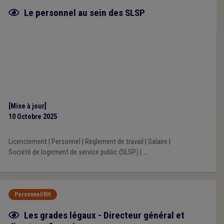
Fiche focus
Le personnel au sein des SLSP
[Mise à jour]
10 Octobre 2025
Licenciement
|
Personnel
|
Règlement de travail
|
Salaire
|
Société de logement de service public (SLSP)
|
...
Personnel/RH
Fiche focus
Les grades légaux - Directeur général et