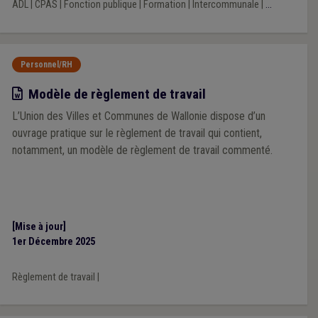
ADL
|
CPAS
|
Fonction publique
|
Formation
|
Intercommunale
|
...
nouveau modèle de règlement de télétravail.
Personnel/RH
Modèle
Modèle de règlement de travail
L’Union des Villes et Communes de Wallonie dispose d’un
ouvrage pratique sur le règlement de travail qui contient,
notamment, un modèle de règlement de travail commenté.
[Mise à jour]
1er Décembre 2025
Règlement de travail
|