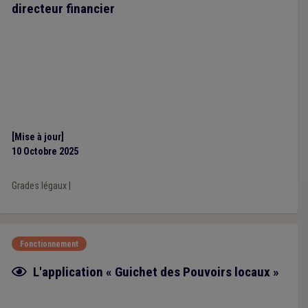
directeur financier
[Mise à jour]
10 Octobre 2025
Grades légaux
|
Fonctionnement
Fiche focus
L'application « Guichet des Pouvoirs locaux »