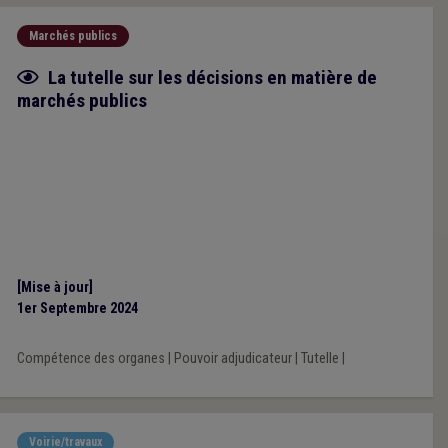
Marchés publics
Fiche focus
La tutelle sur les décisions en matière de
marchés publics
[Mise à jour]
1er Septembre 2024
Compétence des organes
|
Pouvoir adjudicateur
|
Tutelle
|
Voirie/travaux