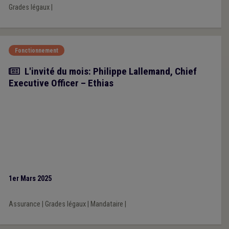
Grades légaux
|
Fonctionnement
Article
L'invité du mois: Philippe Lallemand, Chief
Executive Officer – Ethias
1er Mars 2025
Assurance
|
Grades légaux
|
Mandataire
|