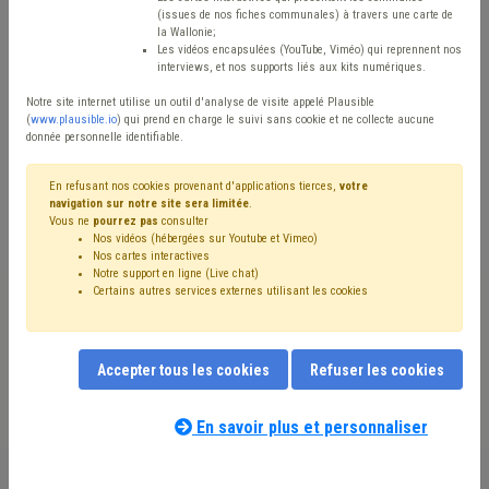
Type de contenu
(issues de nos fiches communales) à travers une carte de
la Wallonie;
Avis / Actions
Les vidéos encapsulées (YouTube, Viméo) qui reprennent nos
interviews, et nos supports liés aux kits numériques.
Réinitialiser
Notre site internet utilise un outil d'analyse de visite appelé Plausible
(
www.plausible.io
) qui prend en charge le suivi sans cookie et ne collecte aucune
donnée personnelle identifiable.
Filtrer cette requête avec des mots-clés
En refusant nos cookies provenant d'applications tierces,
votre
navigation sur notre site sera limitée
.
Vous ne
pourrez pas
consulter
Nos vidéos (hébergées sur Youtube et Vimeo)
⇒ Tutelle
(
retirer le mot clé
)
Nos cartes interactives
Notre support en ligne (Live chat)
⇒ Grades légaux
(
retirer le mot clé
)
Certains autres services externes utilisant les cookies
⇒ Carrière
(
retirer le mot clé
)
CDLD
(19)
Budget
(11)
Conseil communal
(9)
Gouvernance
(9)
Taxe
(9)
Intercommunale
(8)
Pension
(8)
Personnel
(8)
Accepter tous les cookies
Refuser les cookies
Administration
(7)
Finances
(6)
Programme stratégique transversal (PST)
(6)
Rémunération
(6)
Mandataire
(6)
En savoir plus et personnaliser
Notre expert(e) associé(e) au terme
Simplification administrative
(6)
Voirie
(5)
que vous recherchez
(merci de prendre
Bourgmestre
(5)
Conseil de l'action sociale
(4)
CPAS
(4)
connaissance de notre
politique d'assistance-
Informatique
(4)
Province
(4)
Fusion
(4)