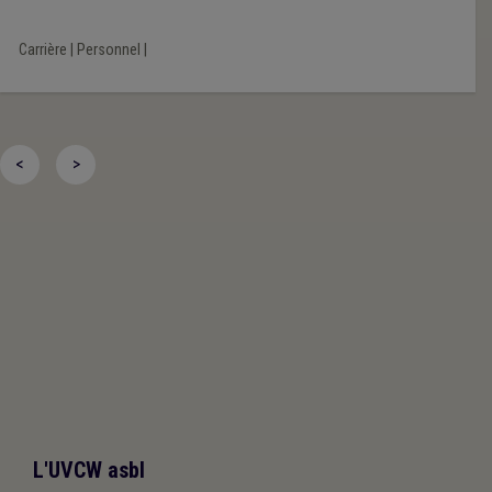
suscité moult remous. Dans ce dossier, la Fédération des CPAS
a joué un rôle de messager et a tenté, avec quelques résultats,
Carrière
|
Personnel
|
de faciliter les choses.
<
>
L'UVCW asbl