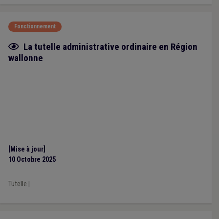
Fonctionnement
Fiche focus
La tutelle administrative ordinaire en Région
wallonne
[Mise à jour]
10 Octobre 2025
Tutelle
|