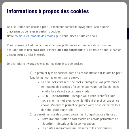
Informations à propos des cookies
Connexion
Vous travaillez dans un/une
Ce site utilise des cookies pour un meilleur confort de navigation. Choisissez
d'accepter ou de refuser certains cookies.
MENU
Notre
politique en matière de cookies
peut vous aider à faire ce choix.
Vous pourrez à tout moment modifier vos préférences en matière de cookies en
cliquant sur le lien "
Cookies: retrait du consentement
" qui se trouve dans le bas de
chaque page du site internet.
Accueil
> Grades légaux Conseil d'état Tutelle Carrière
Le site internet www.uvcw.be utilise deux types de cookies :
Trouver un contenu
1) Le premier type de cookies sont dits "essentiels" car le site ne peut
fonctionner correctement sans ceux-ci:
tplNewCookieConsent : ce cookie enregistre vos préférences
en matière de cookies afin de ne pas vous représenter cette
Grades légaux Conseil d'état Tutelle
fenêtre lors de votre prochaine visite.
IDENTIFIANTABONNE : lorsque vous vous identifiez sur
Carrière
notre site internet avec votre identifiant et mot de passe, ce
cookie s'ajoute et permet de garder votre session active lors
de votre prochaine visite.
2) Le deuxième type de cookies proviennent d'applications tierces :
Matière(s) principale(s)
Notre live chat (crisp.chat) stocke un cookie permettant de
récupérer l'historique de la conversation;
Les cartes interactives qui présentent les communes