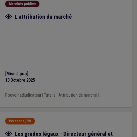
Marchés publics
Fiche focus
L'attribution du marché
[Mise à jour]
10 Octobre 2025
Pouvoir adjudicateur
|
Tutelle
|
Attribution de marché
|
Personnel/RH
Fiche focus
Les grades légaux - Directeur général et