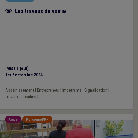
Fiche focus
Les travaux de voirie
[Mise à jour]
1er Septembre 2024
Assainissement
|
Entrepreneur
|
Impétrants
|
Signalisation
|
Travaux subsidiés
|
...
Aînés
Personnel/RH