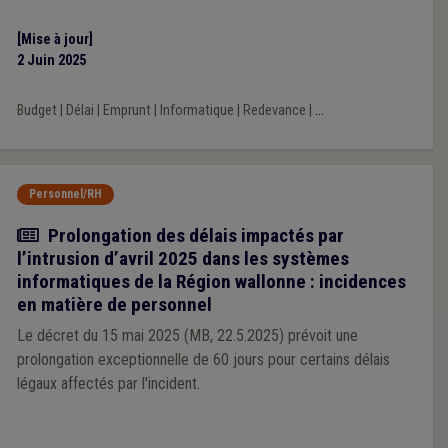
le 16 juin 2025.
[Mise à jour]
2 Juin 2025
Budget
|
Délai
|
Emprunt
|
Informatique
|
Redevance
|
...
Personnel/RH
Actualité
Prolongation des délais impactés par
l’intrusion d’avril 2025 dans les systèmes
informatiques de la Région wallonne : incidences
en matière de personnel
Le décret du 15 mai 2025 (MB, 22.5.2025) prévoit une
prolongation exceptionnelle de 60 jours pour certains délais
légaux affectés par l'incident.