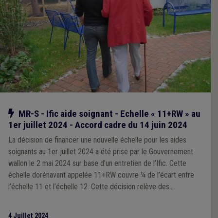
Notre action
MR-S - Ific aide soignant - Echelle « 11+RW » au
1er juillet 2024 - Accord cadre du 14 juin 2024
La décision de financer une nouvelle échelle pour les aides
soignants au 1er juillet 2024 a été prise par le Gouvernement
wallon le 2 mai 2024 sur base d’un entretien de l’Ific. Cette
échelle dorénavant appelée 11+RW couvre ¼ de l’écart entre
l’échelle 11 et l’échelle 12. Cette décision relève des
prérogatives et donc de la responsabilité de la Région sur base
d’un entretien de l’Ific. Positive en soi, elle pose difficulté et a
4 Juillet 2024