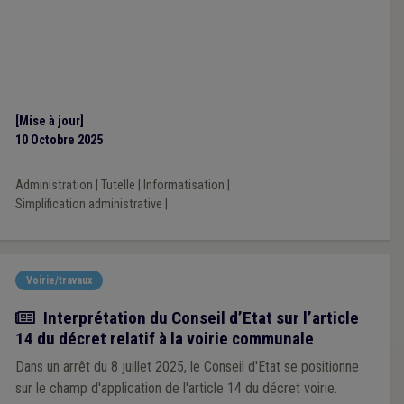
[Mise à jour]
10 Octobre 2025
Administration
|
Tutelle
|
Informatisation
|
Simplification administrative
|
Voirie/travaux
Actualité
Interprétation du Conseil d’Etat sur l’article
14 du décret relatif à la voirie communale
Dans un arrêt du 8 juillet 2025, le Conseil d'Etat se positionne
sur le champ d'application de l'article 14 du décret voirie.