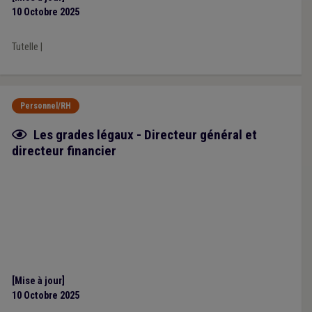
10 Octobre 2025
Tutelle
|
Personnel/RH
Fiche focus
Les grades légaux - Directeur général et
directeur financier
[Mise à jour]
10 Octobre 2025