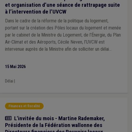
et organisation d’une séance de rattrapage suite
à l’intervention de l’UVCW
Dans le cadre de la réforme de la politique du logement,
portant sur la création des Pôles locaux du logement et menée
par le cabinet de la Ministre du Logement, de l’Énergie, du Plan
Air-Climat et des Aéroports, Cécile Neven, l’UVCW est
intervenue auprès de la Ministre afin de solliciter un délai
supplémentaire permettant aux villes et communes de disposer
du temps nécessaire pour analyser le projet et formuler
15 Mai 2026
utilement leurs observations et remarques.
Délai
|
Finances et fiscalité
Article
L'invitée du mois - Martine Rademaker,
Présidente de la Fédération wallonne des
Directeurs financiers des Pouvoirs locaux