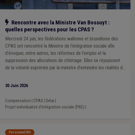
Handicapé
(1)
Hôpital
(1)
Loi CPAS
(1)
Jeton de présence
(1)
Kot
(1)
Social
(1)
Sécurité sociale
(1)
Régularisation
(1)
Responsabilité
(1)
Audit
(1)
Appel à projet
(1)
Compétence des CPAS
(1)
Notre action
Rencontre avec la Ministre Van Bossuyt :
Adresse de référence
(1)
Agent constatateur
(1)
TIC
(1)
quelles perspectives pour les CPAS ?
Travaux publics
(1)
Travaux subsidiés
(1)
Trottoir
(1)
Mercredi 24 juin, les fédérations wallonne et bruxelloise des
Économie
(1)
Élection
(1)
Document administratif
(1)
CPAS ont rencontré la Ministre de l’intégration sociale afin
Droit d'auteur
(1)
Culture
(1)
Cumul
(1)
Construction
(1)
Fabrique d'église
(1)
Expropriation
(1)
d’évoquer, entre autres, les réformes de l’emploi et la
Fonction publique
(1)
Emprunt
(1)
suppression des allocations de chômage. Elles se réjouissent
Établissement classé
(1)
CWAPE
(1)
de la volonté exprimée par la ministre d’entendre les réalités de
Communauté germanophone
(1)
Communication
(1)
terrain
Cohésion sociale
(1)
Comité C
(1)
Compétence territoriale
(1)
Composition des organes
(1)
30 Juin 2026
Comptabilité
(1)
Assurance
(1)
Bibliothèque
(1)
Bien-être au travail
(1)
Bois
(1)
APE
(1)
Compensation
|
CPAS
|
Délai
|
Aide médicale urgente
(1)
Architecte
(1)
Chômage
(1)
Projet individualisé d'intégration sociale (PIIS)
|
Cautionnement
(1)
Centre culturel
(1)
Caméra
(1)
Accessibilité
(1)
Achat/vente
(1)
Additionnels communaux
(1)
CLE
(1)
Terres excavées
(1)
Forêt
(1)
Ukraine
(1)
Personnel/RH
Spezifische Inhalte für deutschsprachige Gemeinden
(1)