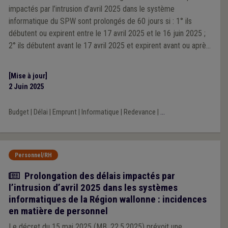
impactés par l’intrusion d’avril 2025 dans le système
informatique du SPW sont prolongés de 60 jours si : 1° ils
débutent ou expirent entre le 17 avril 2025 et le 16 juin 2025 ;
2° ils débutent avant le 17 avril 2025 et expirent avant ou après
le 16 juin 2025.
[Mise à jour]
2 Juin 2025
Budget
|
Délai
|
Emprunt
|
Informatique
|
Redevance
|
...
Personnel/RH
Actualité
Prolongation des délais impactés par
l’intrusion d’avril 2025 dans les systèmes
informatiques de la Région wallonne : incidences
en matière de personnel
Le décret du 15 mai 2025 (MB, 22.5.2025) prévoit une