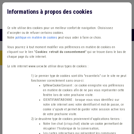
Informations à propos des cookies
Connexion
Vous travaillez dans un/une
Ce site utilise des cookies pour un meilleur confort de navigation. Choisissez
d'accepter ou de refuser certains cookies.
MENU
Notre
politique en matière de cookies
peut vous aider à faire ce choix.
Vous pourrez à tout moment modifier vos préférences en matière de cookies en
cliquant sur le lien "
Cookies: retrait du consentement
" qui se trouve dans le bas de
chaque page du site internet.
Accueil
> Grades légaux Conseil d'état Tutelle Délai
Le site internet www.uvcw.be utilise deux types de cookies :
Trouver un contenu
1) Le premier type de cookies sont dits "essentiels" car le site ne peut
fonctionner correctement sans ceux-ci:
tplNewCookieConsent : ce cookie enregistre vos préférences
en matière de cookies afin de ne pas vous représenter cette
Grades légaux Conseil d'état Tutelle
fenêtre lors de votre prochaine visite.
IDENTIFIANTABONNE : lorsque vous vous identifiez sur
Délai
notre site internet avec votre identifiant et mot de passe, ce
cookie s'ajoute et permet de garder votre session active lors
de votre prochaine visite.
2) Le deuxième type de cookies proviennent d'applications tierces :
Matière(s) principale(s)
Notre live chat (crisp.chat) stocke un cookie permettant de
récupérer l'historique de la conversation;
Les cartes interactives qui présentent les communes