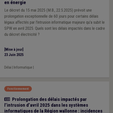
en énergie
Le décret du 15 mai 2025 (M.B., 22.5.2025) prévoit une
prolongation exceptionnelle de 60 jours pour certains délais
légaux affectés par l'intrusion informatique majeure qu'a subit le
SPW en avril 2025. Quels sont les délais impactés dans le cadre
du décret électricité ?
[Mise à jour]
23 Juin 2025
Délai
|
Informatique
|
Fonctionnement
Actualité
Prolongation des délais impactés par
l’intrusion d’avril 2025 dans les systèmes
informatiques de la Région wallonne : incidences