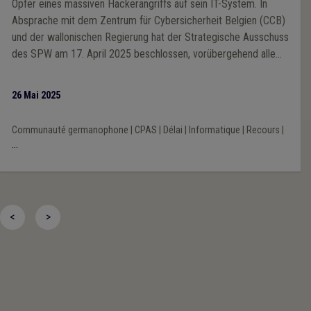
Opfer eines massiven Hackerangriffs auf sein IT-System. In
Absprache mit dem Zentrum für Cybersicherheit Belgien (CCB)
und der wallonischen Regierung hat der Strategische Ausschuss
des SPW am 17. April 2025 beschlossen, vorübergehend alle
Internetverbindungen zu trennen, um den Grad der
Kompromittierung der IT-Infrastruktur zu bewerten und
26 Mai 2025
Sicherheitsmaßnahmen zu ergreifen. Vor dem Hintergrund der
zunehmenden Digitalisierung der öffentlichen Verwaltung sind
Communauté germanophone
|
CPAS
|
Délai
|
Informatique
|
Recours
|
auch die in den wallonischen Normen festgelegten Fristen, die
...
für die Dienststellen der Regierung, die öffentlichen Akteure,
die die IT-Umgebung des SPW nutzen, oder die Nutzer dieser
Dienste gelten, von diesem Vorfall betroffen. Daher sieht der
Erlass vom 15. Mai 2025 (M.B., 22.5.2025) vor, dass die in den
<
>
wallonischen gesetzlichen Normen festgelegten Fristen, die
von dem Eindringen in das IT-System des SPW im April 2025
betroffen sind, um 60 Tage verlängert werden, wenn: 1° sie
zwischen dem 17. April 2025 und dem 16. Juni 2025 beginnen
oder ablaufen; 2° sie vor dem 17. April 2025 beginnen und vor
oder nach dem 16. Juni 2025 ablaufen.