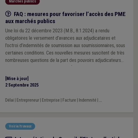
Marchés publics
Q/R
FAQ : mesures pour favoriser l’accès des PME
aux marchés publics
Une loi du 22 décembre 2023 (M.B., 8.1.2024) a rendu
obligatoires le versement d’avances aux adjudicataires et
l’octroi d’indemnités de soumission aux soumissionnaires, sous
certaines conditions. Ces nouvelles mesures suscitent de très
nombreuses questions de la part des pouvoirs adjudicateurs
locaux. Nous vous proposons une foire aux questions,
susceptible d’être mise à jour, les regroupant.
[Mise à jour]
2 Septembre 2025
Délai
|
Entrepreneur
|
Entreprise
|
Facture
|
Indemnité
|
...
Voirie/travaux