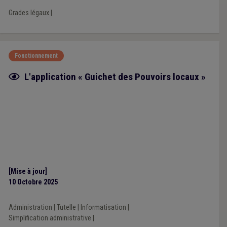
Grades légaux
|
Fonctionnement
Fiche focus
L'application « Guichet des Pouvoirs locaux »
[Mise à jour]
10 Octobre 2025
Administration
|
Tutelle
|
Informatisation
|
Simplification administrative
|