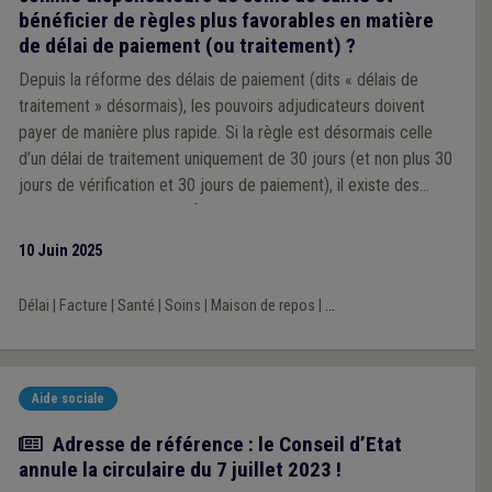
bénéficier de règles plus favorables en matière
de délai de paiement (ou traitement) ?
Depuis la réforme des délais de paiement (dits « délais de
traitement » désormais), les pouvoirs adjudicateurs doivent
payer de manière plus rapide. Si la règle est désormais celle
d’un délai de traitement uniquement de 30 jours (et non plus 30
jours de vérification et 30 jours de paiement), il existe des
exceptions dont celle en faveur des « adjudicateurs qui
dispensent des soins de santé ».
10 Juin 2025
Délai
|
Facture
|
Santé
|
Soins
|
Maison de repos
|
...
Aide sociale
Actualité
Adresse de référence : le Conseil d’Etat
annule la circulaire du 7 juillet 2023 !