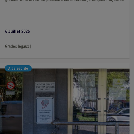
Centrale d'achat
(2)
Publication
(2)
CCATM
(2)
Carrière
(2)
Chantier
(2)
Archives
(2)
Assainissement
(2)
Concurrence
(2)
Congé
(2)
Code de la route
(2)
Commerce
(2)
Enquête publique
(2)
Électricité
(2)
Emploi
(2)
Fiscalité
(2)
6 Juillet 2026
Fonctionnement des organes
(2)
Formation
(2)
Gaz
(2)
Évaluation
(2)
Expulsion d'un logement
(2)
Grades légaux
|
Décentralisation
(2)
Décès
(2)
Délinquance environnementale
(2)
Eau
(2)
Comité de direction
(2)
Compensation
(2)
Attribution de marché
(2)
Aide sociale
Sanction administrative communale (SAC)
(2)
Règlement de travail
(2)
Règlement général sur la protection des données (RGPD)
(2)
Site à réaménager
(2)
Soins
(2)
Logement social
(2)
Impétrants
(2)
Pension
(2)
Personnel
(2)
Marché public
(2)
Mode de gestion
(1)
Ordre public
(1)
Patrimoine
(1)
Pauvreté
(1)
Plan d'alignement
(1)
Réception d'un marché public
(1)
Police
(1)
Politique de la ville
(1)
Population
(1)
Poste
(1)
Procédure civile
(1)
Incompatibilité
(1)
Indigent
(1)