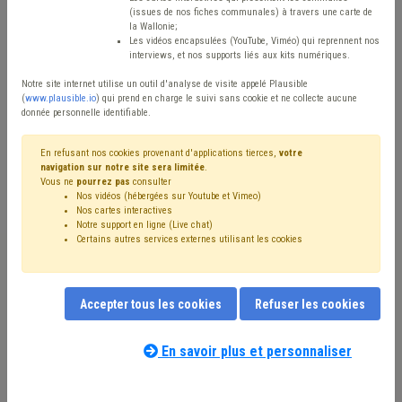
Type de contenu
(issues de nos fiches communales) à travers une carte de
la Wallonie;
Avis / Actions
Les vidéos encapsulées (YouTube, Viméo) qui reprennent nos
interviews, et nos supports liés aux kits numériques.
Réinitialiser
Notre site internet utilise un outil d'analyse de visite appelé Plausible
(
www.plausible.io
) qui prend en charge le suivi sans cookie et ne collecte aucune
donnée personnelle identifiable.
Filtrer cette requête avec des mots-clés
En refusant nos cookies provenant d'applications tierces,
votre
navigation sur notre site sera limitée
.
Vous ne
pourrez pas
consulter
Nos vidéos (hébergées sur Youtube et Vimeo)
⇒ Délai
(
retirer le mot clé
)
⇒ Tutelle
(
retirer le mot clé
)
Nos cartes interactives
Notre support en ligne (Live chat)
⇒ Grades légaux
(
retirer le mot clé
)
Coronavirus
(31)
Certains autres services externes utilisant les cookies
CDLD
(26)
Recours
(24)
CoDT
(17)
Pouvoir adjudicateur
(14)
Informatique
(12)
Permis d'urbanisme
(12)
Conseil communal
(11)
Accepter tous les cookies
Refuser les cookies
Taxe
(11)
Voirie
(9)
Environnement
(9)
Administration
(9)
Budget
(9)
Gouvernance
(9)
Intercommunale
(9)
Subvention
(9)
CPAS
(8)
En savoir plus et personnaliser
Notre expert(e) associé(e) au terme
Finances
(7)
Bourgmestre
(6)
Urbanisme
(6)
que vous recherchez
(merci de prendre
Simplification administrative
(6)
Stationnement
(6)
connaissance de notre
politique d'assistance-
Facture
(6)
Mandataire
(6)