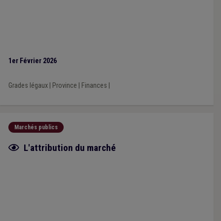
1er Février 2026
Grades légaux
|
Province
|
Finances
|
Marchés publics
Fiche focus
L'attribution du marché