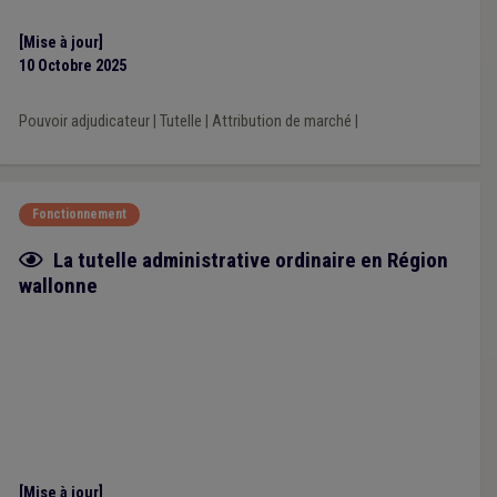
[Mise à jour]
10 Octobre 2025
Pouvoir adjudicateur
|
Tutelle
|
Attribution de marché
|
Fonctionnement
Fiche focus
La tutelle administrative ordinaire en Région
wallonne
[Mise à jour]