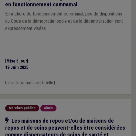
en fonctionnement communal
En matière de fonctionnement communal, peu de dispositions
du Code de la démocratie locale et de la décentralisation sont
expressément visées.
[Mise à jour]
19 Juin 2025
Délai
|
Informatique
|
Tutelle
|
Marchés publics
Aînés
Notre action
Les maisons de repos et/ou de maisons de
repos et de soins peuvent-elles être considérées
comme dispensateurs de soins de santé et