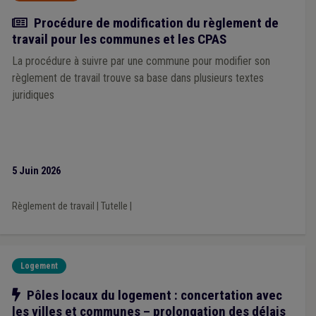
Prime
(1)
UVCW
(1)
Violence
(1)
FRIC
(1)
Actualité
Procédure de modification du règlement de
Conseiller en rénovation urbaine
(1)
GRAPA
(1)
GRD
(1)
travail pour les communes et les CPAS
In-house
(1)
Notaire
(1)
Piscine
(1)
Convention des Maires
(1)
Constitution
(1)
Dette
(1)
La procédure à suivre par une commune pour modifier son
Démocratie locale
(1)
règlement de travail trouve sa base dans plusieurs textes
juridiques
5 Juin 2026
Règlement de travail
|
Tutelle
|
Logement
Notre action
Pôles locaux du logement : concertation avec
les villes et communes – prolongation des délais