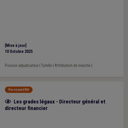
[Mise à jour]
10 Octobre 2025
Pouvoir adjudicateur
|
Tutelle
|
Attribution de marché
|
Personnel/RH
Fiche focus
Les grades légaux - Directeur général et
directeur financier