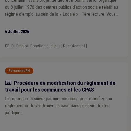
concernant l’avant-projet de décret modifiant la loi organique
Supracommunalité
(1)
Prime
(1)
Travaux subsidiés
(1)
du 8 juillet 1976 des centres publics d’action sociale relatif au
Trottoir
(1)
Syndicat
(1)
TIC
(1)
Sécurité
(1)
Responsabilité
(1)
Régularisation
(1)
Recouvrement
(1)
régime d’emploi au sein de la « Locale » - 1ère lecture. Vous
Jeton de présence
(1)
Police
(1)
Politique de la ville
(1)
trouverez l'avis ci joint.
Population
(1)
Marché public
(1)
Média
(1)
Mobilité
(1)
6 Juillet 2026
Mode de gestion
(1)
Nature
(1)
ONSSAPL
(1)
Ordre public
(1)
Pauvreté
(1)
Pécule de vacances
(1)
DPD
(1)
Coût-vérité
(1)
Véhicule
(1)
CDLD
|
Emploi
|
Fonction publique
|
Recrutement
|
Personnel/RH
Actualité
Procédure de modification du règlement de
travail pour les communes et les CPAS
La procédure à suivre par une commune pour modifier son
règlement de travail trouve sa base dans plusieurs textes
juridiques