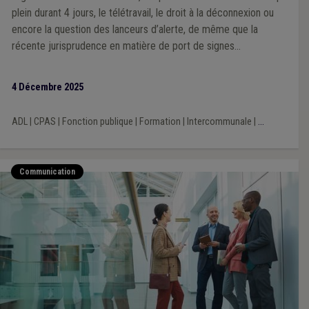
plein durant 4 jours, le télétravail, le droit à la déconnexion ou
encore la question des lanceurs d’alerte, de même que la
récente jurisprudence en matière de port de signes
convictionnels. Outre de la théorie, cette substantielle
adaptation du guide contient un modèle commenté de
4 Décembre 2025
règlement de travail mis à jour, articulé avec le modèle de
statut général du personnel rédigé par l’UVCW, ainsi qu’un
ADL
|
CPAS
|
Fonction publique
|
Formation
|
Intercommunale
|
...
nouveau modèle de règlement de télétravail.
Communication