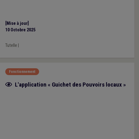
[Mise à jour]
10 Octobre 2025
Tutelle
|
Fonctionnement
Fiche focus
L'application « Guichet des Pouvoirs locaux »