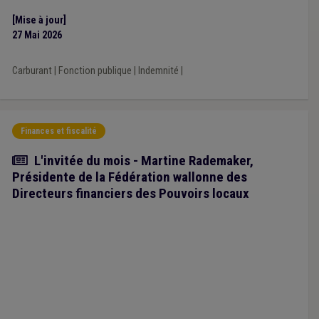
[Mise à jour]
27 Mai 2026
Carburant
|
Fonction publique
|
Indemnité
|
Finances et fiscalité
Article
L'invitée du mois - Martine Rademaker,
Présidente de la Fédération wallonne des
Directeurs financiers des Pouvoirs locaux