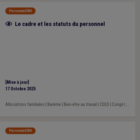
Personnel/RH
Fiche focus
Le cadre et les statuts du personnel
[Mise à jour]
17 Octobre 2025
Allocations familiales
|
Barème
|
Bien-être au travail
|
CDLD
|
Congé
|
...
Personnel/RH