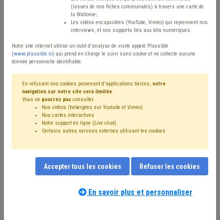
Type de contenu
(issues de nos fiches communales) à travers une carte de
la Wallonie;
Avis / Actions
Les vidéos encapsulées (YouTube, Viméo) qui reprennent nos
interviews, et nos supports liés aux kits numériques.
Réinitialiser
Notre site internet utilise un outil d'analyse de visite appelé Plausible
(
www.plausible.io
) qui prend en charge le suivi sans cookie et ne collecte aucune
donnée personnelle identifiable.
Filtrer cette requête avec des mots-clés
En refusant nos cookies provenant d'applications tierces,
votre
navigation sur notre site sera limitée
.
Vous ne
pourrez pas
consulter
Nos vidéos (hébergées sur Youtube et Vimeo)
⇒ Tutelle
(
retirer le mot clé
)
Nos cartes interactives
Notre support en ligne (Live chat)
⇒ Grades légaux
(
retirer le mot clé
)
Certains autres services externes utilisant les cookies
⇒ Fonction publique
(
retirer le mot clé
)
CDLD
(24)
Budget
(14)
Conseil communal
(11)
Finances
(11)
CPAS
(10)
Intercommunale
(10)
Administration
(9)
Accepter tous les cookies
Refuser les cookies
Gouvernance
(9)
Recrutement
(8)
Rémunération
(8)
Simplification administrative
(8)
Coronavirus
(8)
Taxe
(7)
Pension
(7)
Mandataire
(7)
Personnel
(6)
En savoir plus et personnaliser
Notre expert(e) associé(e) au terme
Programme stratégique transversal (PST)
(6)
Salaire
(6)
que vous recherchez
(merci de prendre
Formation
(6)
Contrat de travail
(6)
Agent statutaire
(6)
connaissance de notre
politique d'assistance-
Bourgmestre
(5)
Informatique
(5)
Licenciement
(5)