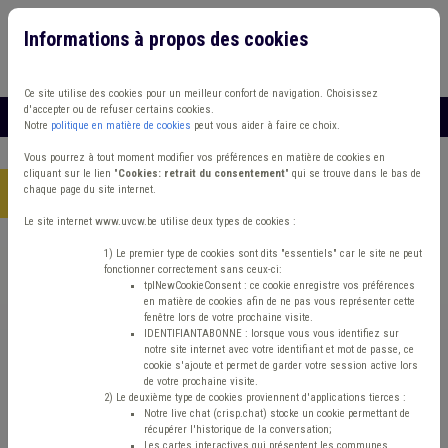
Informations à propos des cookies
Connexion
Vous travaillez dans un/une
Ce site utilise des cookies pour un meilleur confort de navigation. Choisissez
d'accepter ou de refuser certains cookies.
MENU
Notre
politique en matière de cookies
peut vous aider à faire ce choix.
Vous pourrez à tout moment modifier vos préférences en matière de cookies en
cliquant sur le lien "
Cookies: retrait du consentement
" qui se trouve dans le bas de
chaque page du site internet.
Accueil
> Grades légaux Conseil d'état Tutelle Fonction publique
Le site internet www.uvcw.be utilise deux types de cookies :
Trouver un contenu
1) Le premier type de cookies sont dits "essentiels" car le site ne peut
fonctionner correctement sans ceux-ci:
tplNewCookieConsent : ce cookie enregistre vos préférences
en matière de cookies afin de ne pas vous représenter cette
Grades légaux Conseil d'état Tutelle
fenêtre lors de votre prochaine visite.
IDENTIFIANTABONNE : lorsque vous vous identifiez sur
Fonction publique
notre site internet avec votre identifiant et mot de passe, ce
cookie s'ajoute et permet de garder votre session active lors
de votre prochaine visite.
2) Le deuxième type de cookies proviennent d'applications tierces :
Matière(s) principale(s)
Notre live chat (crisp.chat) stocke un cookie permettant de
récupérer l'historique de la conversation;
Les cartes interactives qui présentent les communes