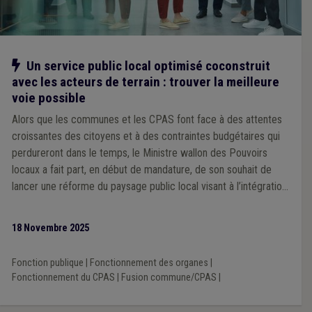
Notre action
Un service public local optimisé coconstruit
avec les acteurs de terrain : trouver la meilleure
voie possible
Alors que les communes et les CPAS font face à des attentes
croissantes des citoyens et à des contraintes budgétaires qui
perdureront dans le temps, le Ministre wallon des Pouvoirs
locaux a fait part, en début de mandature, de son souhait de
lancer une réforme du paysage public local visant à l’intégration
du CPAS au sein de la commune et a sollicité l’avis de l’Union
des Villes et Communes de Wallonie et de la Fédération des
18 Novembre 2025
CPAS.
Fonction publique
|
Fonctionnement des organes
|
Fonctionnement du CPAS
|
Fusion commune/CPAS
|