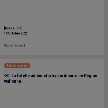
[Mise à jour]
10 Octobre 2025
Grades légaux
|
Fonctionnement
Fiche focus
La tutelle administrative ordinaire en Région
wallonne