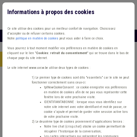
Informations à propos des cookies
Connexion
Vous travaillez dans un/une
Ce site utilise des cookies pour un meilleur confort de navigation. Choisissez
d'accepter ou de refuser certains cookies.
MENU
Notre
politique en matière de cookies
peut vous aider à faire ce choix.
Vous pourrez à tout moment modifier vos préférences en matière de cookies en
cliquant sur le lien "
Cookies: retrait du consentement
" qui se trouve dans le bas de
chaque page du site internet.
Accueil
> Grades légaux Conseil d'état Tutelle Pauvreté
Le site internet www.uvcw.be utilise deux types de cookies :
Trouver un contenu
1) Le premier type de cookies sont dits "essentiels" car le site ne peut
fonctionner correctement sans ceux-ci:
tplNewCookieConsent : ce cookie enregistre vos préférences
en matière de cookies afin de ne pas vous représenter cette
Grades légaux Conseil d'état Tutelle
fenêtre lors de votre prochaine visite.
IDENTIFIANTABONNE : lorsque vous vous identifiez sur
Pauvreté
notre site internet avec votre identifiant et mot de passe, ce
cookie s'ajoute et permet de garder votre session active lors
de votre prochaine visite.
2) Le deuxième type de cookies proviennent d'applications tierces :
Pauvreté
Notre live chat (crisp.chat) stocke un cookie permettant de
récupérer l'historique de la conversation;
Les cartes interactives qui présentent les communes