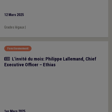
12 Mars 2025
Grades légaux
|
Fonctionnement
Article
L'invité du mois: Philippe Lallemand, Chief
Executive Officer – Ethias
1er Mars 2025