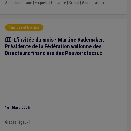
Aide alimentaire
|
Enquête
|
Pauvreté
|
Social
|
Alimentation
|
...
Finances et fiscalité
Article
L'invitée du mois - Martine Rademaker,
Présidente de la Fédération wallonne des
Directeurs financiers des Pouvoirs locaux
1er Mars 2026
Grades légaux
|