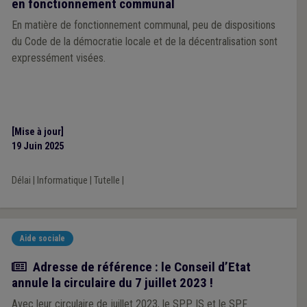
en fonctionnement communal
En matière de fonctionnement communal, peu de dispositions
du Code de la démocratie locale et de la décentralisation sont
expressément visées.
[Mise à jour]
19 Juin 2025
Délai
|
Informatique
|
Tutelle
|
Aide sociale
Actualité
Adresse de référence : le Conseil d’Etat
annule la circulaire du 7 juillet 2023 !
Avec leur circulaire de juillet 2023, le SPP IS et le SPF