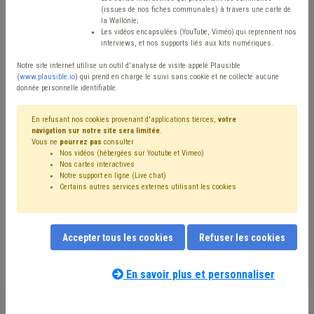
Type de contenu
(issues de nos fiches communales) à travers une carte de
la Wallonie;
Avis / Actions
Les vidéos encapsulées (YouTube, Viméo) qui reprennent nos
interviews, et nos supports liés aux kits numériques.
Réinitialiser
Notre site internet utilise un outil d'analyse de visite appelé Plausible
(
www.plausible.io
) qui prend en charge le suivi sans cookie et ne collecte aucune
donnée personnelle identifiable.
Filtrer cette requête avec des mots-clés
En refusant nos cookies provenant d'applications tierces,
votre
navigation sur notre site sera limitée
.
Vous ne
pourrez pas
consulter
Nos vidéos (hébergées sur Youtube et Vimeo)
⇒ Pauvreté
(
retirer le mot clé
)
Nos cartes interactives
Notre support en ligne (Live chat)
⇒ Tutelle
(
retirer le mot clé
)
Certains autres services externes utilisant les cookies
⇒ Grades légaux
(
retirer le mot clé
)
CDLD
(18)
CPAS
(16)
Coronavirus
(13)
Gouvernance
(11)
Budget
(10)
Conseil communal
(9)
Social
(9)
Accepter tous les cookies
Refuser les cookies
Subvention
(8)
Simplification administrative
(7)
Administration
(7)
Finances
(7)
Intercommunale
(7)
Informatique
(6)
Étudiant
(6)
En savoir plus et personnaliser
Nos experts associés au terme que
Programme stratégique transversal (PST)
(6)
vous recherchez
(merci de prendre
Mandataire
(6)
Précarité énergétique
(6)
Taxe
(6)
connaissance de notre
politique d'assistance-
Intégration sociale
(5)
Voirie
(5)