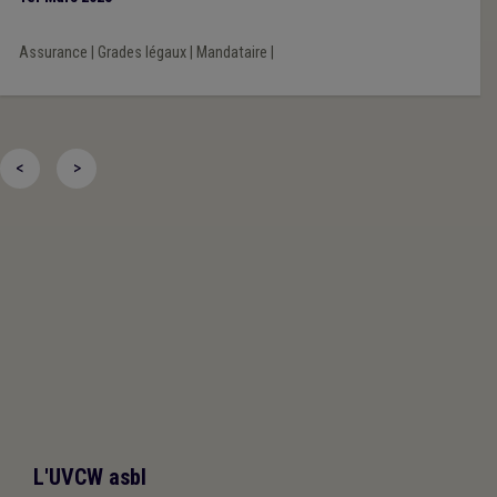
Assurance
|
Grades légaux
|
Mandataire
|
<
>
L'UVCW asbl