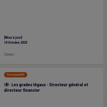
[Mise à jour]
10 Octobre 2025
Tutelle
|
Personnel/RH
Fiche focus
Les grades légaux - Directeur général et
directeur financier