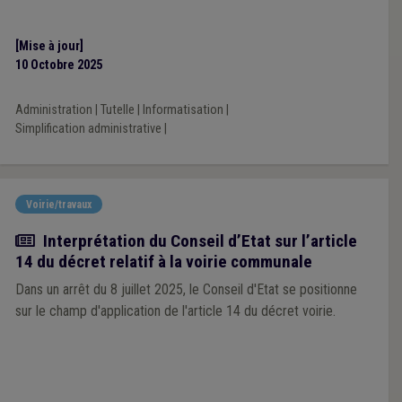
[Mise à jour]
10 Octobre 2025
Administration
|
Tutelle
|
Informatisation
|
Simplification administrative
|
Voirie/travaux
Actualité
Interprétation du Conseil d’Etat sur l’article
14 du décret relatif à la voirie communale
Dans un arrêt du 8 juillet 2025, le Conseil d'Etat se positionne
sur le champ d'application de l'article 14 du décret voirie.