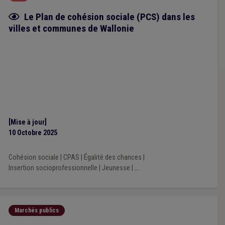
Fiche focus
Le Plan de cohésion sociale (PCS) dans les
villes et communes de Wallonie
[Mise à jour]
10 Octobre 2025
Cohésion sociale
|
CPAS
|
Égalité des chances
|
Insertion socioprofessionnelle
|
Jeunesse
|
...
Marchés publics