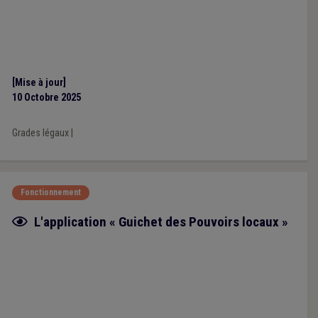
[Mise à jour]
10 Octobre 2025
Grades légaux
|
Fonctionnement
Fiche focus
L'application « Guichet des Pouvoirs locaux »