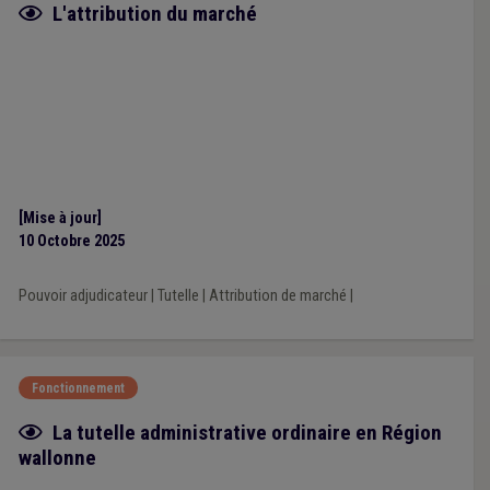
Fiche focus
L'attribution du marché
[Mise à jour]
10 Octobre 2025
Pouvoir adjudicateur
|
Tutelle
|
Attribution de marché
|
Fonctionnement
Fiche focus
La tutelle administrative ordinaire en Région
wallonne