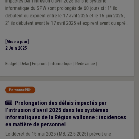
impactés par l’intrusion d’avril 2025 dans le système
informatique du SPW sont prolongés de 60 jours si : 1° ils
débutent ou expirent entre le 17 avril 2025 et le 16 juin 2025 ;
2° ils débutent avant le 17 avril 2025 et expirent avant ou après
le 16 juin 2025.
[Mise à jour]
2 Juin 2025
Budget
|
Délai
|
Emprunt
|
Informatique
|
Redevance
|
...
Personnel/RH
Actualité
Prolongation des délais impactés par
l’intrusion d’avril 2025 dans les systèmes
informatiques de la Région wallonne : incidences
en matière de personnel
Le décret du 15 mai 2025 (MB, 22.5.2025) prévoit une