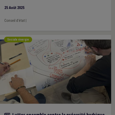
25 Août 2025
Conseil d'état
|
Sociale énergie
Actualité
Lutter ensemble contre la précarité hydrique