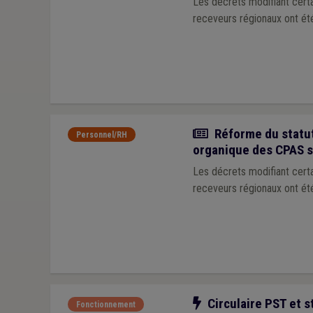
Les décrets modifiant certa
receveurs régionaux ont ét
Actualité
Réforme du statut
Personnel/RH
organique des CPAS s
Les décrets modifiant certa
receveurs régionaux ont ét
Notre action
Circulaire PST et s
Fonctionnement