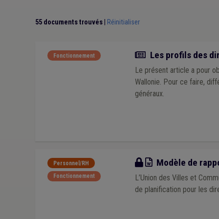
55 documents trouvés
|
Réinitialiser
Article
Les profils des d
Fonctionnement
Le présent article a pour o
Wallonie. Pour ce faire, diff
généraux.
Modèle
Modèle de rappor
Personnel/RH
Fonctionnement
L’Union des Villes et Comm
de planification pour les d