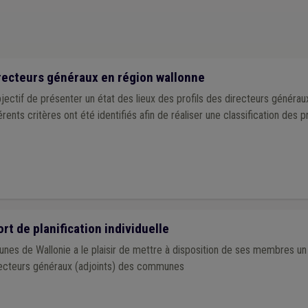
irecteurs généraux en région wallonne
bjectif de présenter un état des lieux des profils des directeurs géné
érents critères ont été identifiés afin de réaliser une classification des p
t de planification individuelle
unes de Wallonie a le plaisir de mettre à disposition de ses membres u
irecteurs généraux (adjoints) des communes