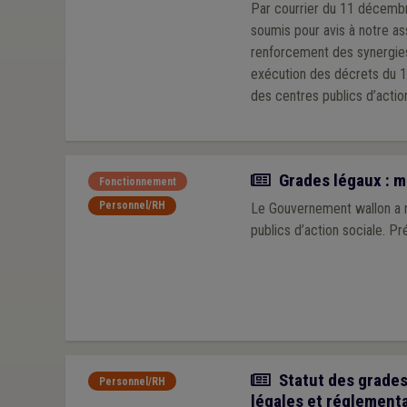
Par courrier du 11 décembr
soumis pour avis à notre association : • un projet d’arrêté portant exécution du décre
renforcement des synergies dans le 
exécution des décrets du 19
des centres publics d’action sociale. Fin janvier, la Fédération des CPAS et l’UVCW ont 
textes.
Actualité
Grades légaux : m
Fonctionnement
Personnel/RH
Le Gouvernement wallon a r
publics d’action sociale. Pr
Article
Statut des grades
Personnel/RH
légales et réglement