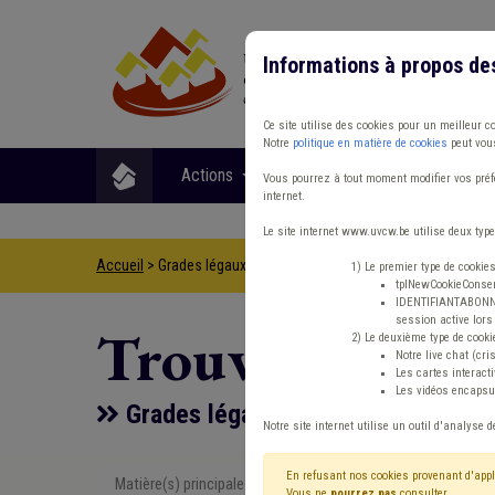
Informations à propos de
Ce site utilise des cookies pour un meilleur c
Notre
politique en matière de cookies
peut vous
Actions
Matières
Format
Vous pourrez à tout moment modifier vos préfé
internet.
Le site internet www.uvcw.be utilise deux type
Accueil
> Grades légaux Conseil d'état
1) Le premier type de cookie
tplNewCookieConsent
IDENTIFIANTABONNE :
session active lors 
Trouver un co
2) Le deuxième type de cooki
Notre live chat (cri
Les cartes interac
Les vidéos encapsul
Grades légaux Conseil d'état
Notre site internet utilise un outil d'analyse d
En refusant nos cookies provenant d'appl
Matière(s) principale(s)
Type de con
Vous ne
pourrez pas
consulter