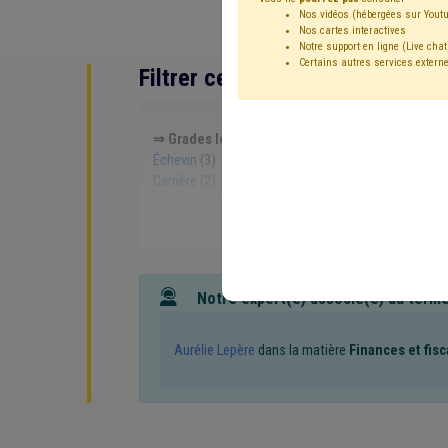
Nos vidéos (hébergées sur Youtu
Nos cartes interactives
Notre support en ligne (Live chat
Certains autres services externe
Filtrer cette requête avec des 
⇒ Grades légaux
(
retirer le mot clé
)
CDLD
(6)
Échevin
(3)
Administration
(3)
Bourgmestre
(3
Carrière
(2)
Conseil communal
(2)
Contrat de t
Dépense
(1)
Droit de tirage
(1)
Indépendant
(1)
Assurance
(1)
Composition des organes
(1)
C
Population
(1)
Province
(1)
Recette
(1)
Règl
Notre expert(e) associé(e) au term
Aurélie Lepère
dans la matière
Finances et fisc