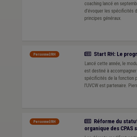
coaching lancé en septemb
d’évoquer les spécificités 
principes généraux.
Article
Start RH: Le pro
Personnel/RH
Lancé cette année, le modul
est destiné à accompagner 
spécificités de la fonction 
l’UVCW est partenaire. Pierr
Actualité
Réforme du statut 
Personnel/RH
organique des CPAS s