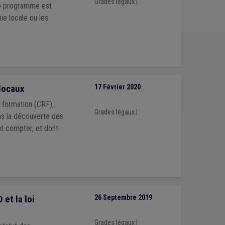
Grades légaux
|
ce programme est
ie locale ou les
locaux
17 Février 2020
 formation (CRF),
Grades légaux
|
ns la découverte des
aut compter, et dont
et la loi
26 Septembre 2019
Grades légaux
|