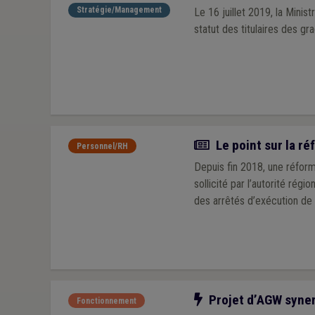
Stratégie/Management
Le 16 juillet 2019, la Minis
statut des titulaires des gr
Article
Le point sur la r
Personnel/RH
Depuis fin 2018, une réforme du statut
sollicité par l’autorité rég
des arrêtés d’exécution de 
Notre action
Projet d’AGW synerg
Fonctionnement