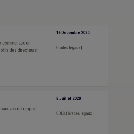
16 Décembre 2020
raux communaux en
Grades légaux
|
rofils des directeurs
8 Juillet 2020
n canevas de rapport
CDLD
|
Grades légaux
|