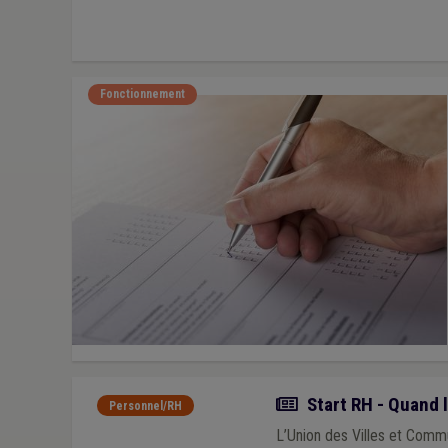
Fonctionnement
Article
Start RH - Quand 
Personnel/RH
L’Union des Villes et Commu