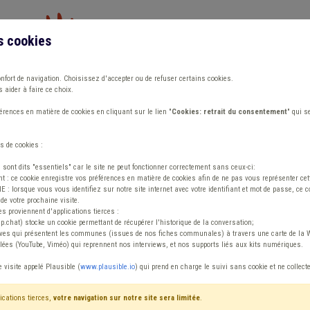
s cookies
Vous travaillez dans un/une
onfort de navigation. Choisissez d'accepter ou de refuser certains cookies.
 aider à faire ce choix.
ions
Publications
Outils
Fiches communa
rences en matière de cookies en cliquant sur le lien "
Cookies: retrait du consentement
" qui s
s de cookies :
s sont dits "essentiels" car le site ne peut fonctionner correctement sans ceux-ci:
 : ce cookie enregistre vos préférences en matière de cookies afin de ne pas vous représenter cette
 lorsque vous vous identifiez sur notre site internet avec votre identifiant et mot de passe, ce co
de votre prochaine visite.
ntenu
es proviennent d'applications tierces :
sp.chat) stocke un cookie permettant de récupérer l'historique de la conversation;
tives qui présentent les communes (issues de nos fiches communales) à travers une carte de la W
ées (YouTube, Viméo) qui reprennent nos interviews, et nos supports liés aux kits numériques.
e visite appelé Plausible (
www.plausible.io
) qui prend en charge le suivi sans cookie et ne collect
ications tierces,
votre navigation sur notre site sera limitée
.
tenu
Avis / Actions