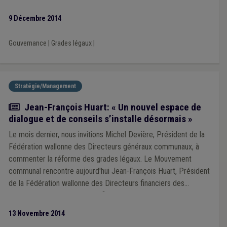
9 Décembre 2014
Gouvernance
|
Grades légaux
|
Stratégie/Management
Article
Jean-François Huart: « Un nouvel espace de
dialogue et de conseils s’installe désormais »
Le mois dernier, nous invitions Michel Devière, Président de la
Fédération wallonne des Directeurs généraux communaux, à
commenter la réforme des grades légaux. Le Mouvement
communal rencontre aujourd'hui Jean-François Huart, Président
de la Fédération wallonne des Directeurs financiers des
Pouvoirs locaux et Directeur financier du CPAS de Liège, sur le
même sujet. Au programme : la réforme des grades légaux,
13 Novembre 2014
bien entendu, mais également l’avenir d’une profession qui a