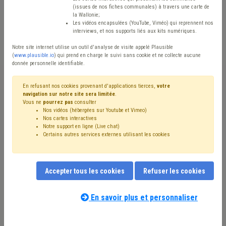
(issues de nos fiches communales) à travers une carte de
Avis / Actions
la Wallonie;
Les vidéos encapsulées (YouTube, Viméo) qui reprennent nos
Réinitialiser
interviews, et nos supports liés aux kits numériques.
Notre site internet utilise un outil d'analyse de visite appelé Plausible
(
www.plausible.io
) qui prend en charge le suivi sans cookie et ne collecte aucune
donnée personnelle identifiable.
Filtrer cette requête avec des mots-clés
En refusant nos cookies provenant d'applications tierces,
votre
navigation sur notre site sera limitée
.
Vous ne
pourrez pas
consulter
⇒ Grades légaux
(
retirer le mot clé
)
CDLD
(6)
Nos vidéos (hébergées sur Youtube et Vimeo)
Programme stratégique transversal (PST)
(5)
Finances
(4)
Nos cartes interactives
Gouvernance
(4)
⇒ Conseil d'état
(
retirer le mot clé
)
Notre support en ligne (Live chat)
Certains autres services externes utilisant les cookies
Fusion
(3)
Échevin
(3)
Administration
(3)
Bourgmestre
(3)
Budget
(3)
Simplification administrative
(3)
Intercommunale
(2)
Mandataire
(2)
Pension
(2)
Personnel
(2)
Carrière
(2)
Accepter tous les cookies
Refuser les cookies
Conseil communal
(2)
Contrat de travail
(2)
Notre expert(e) associé(e) au terme
Contrôle interne
(2)
Synergie commune / CPAS
(2)
que vous recherchez
(merci de prendre
En savoir plus et personnaliser
Comité de direction
(2)
UVCW
(1)
Démocratie locale
(1)
connaissance de notre
politique d'assistance-
Dépense
(1)
Droit de tirage
(1)
Indépendant
(1)
conseil
) :
Formation
(1)
Conseil de l'action sociale
(1)