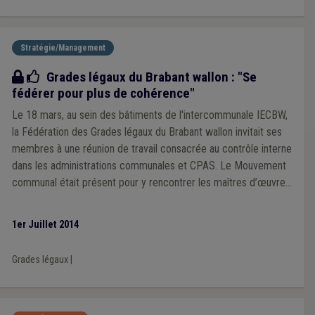
Stratégie/Management
Bonne pratique
Grades légaux du Brabant wallon : "Se
fédérer pour plus de cohérence"
Le 18 mars, au sein des bâtiments de l'intercommunale IECBW,
la Fédération des Grades légaux du Brabant wallon invitait ses
membres à une réunion de travail consacrée au contrôle interne
dans les administrations communales et CPAS. Le Mouvement
communal était présent pour y rencontrer les maîtres d’œuvre
et en savoir plus quant à cette initiative.
1er Juillet 2014
Grades légaux
|