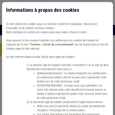
Informations à propos des cookies
Connexion
Vous travaillez dans un/une
Ce site utilise des cookies pour un meilleur confort de navigation. Choisissez
d'accepter ou de refuser certains cookies.
MENU
Notre
politique en matière de cookies
peut vous aider à faire ce choix.
Vous pourrez à tout moment modifier vos préférences en matière de cookies en
cliquant sur le lien "
Cookies: retrait du consentement
" qui se trouve dans le bas de
chaque page du site internet.
Accueil
> Grades légaux Conseil d'état
Le site internet www.uvcw.be utilise deux types de cookies :
Trouver un contenu
1) Le premier type de cookies sont dits "essentiels" car le site ne peut
fonctionner correctement sans ceux-ci:
tplNewCookieConsent : ce cookie enregistre vos préférences
en matière de cookies afin de ne pas vous représenter cette
Grades légaux Conseil d'état
fenêtre lors de votre prochaine visite.
IDENTIFIANTABONNE : lorsque vous vous identifiez sur
notre site internet avec votre identifiant et mot de passe, ce
cookie s'ajoute et permet de garder votre session active lors
Matière(s) principale(s)
de votre prochaine visite.
2) Le deuxième type de cookies proviennent d'applications tierces :
Notre live chat (crisp.chat) stocke un cookie permettant de
Type de contenu
récupérer l'historique de la conversation;
Les cartes interactives qui présentent les communes