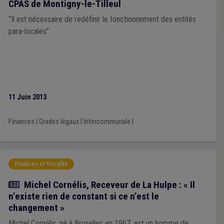
CPAS de Montigny-le-Tilleul
“Il est nécessaire de redéfinir le fonctionnement des entités
para-locales”
11 Juin 2013
Finances
|
Grades légaux
|
Intercommunale
|
Finances et fiscalité
Article
Michel Cornélis, Receveur de La Hulpe : « Il
n’existe rien de constant si ce n’est le
changement »
Michel Cornélis, né à Bruxelles en 1967, est un homme de