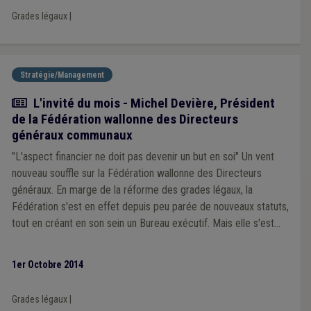
beaucoup changé ces dernières années.
Grades légaux
|
Stratégie/Management
Article
L'invité du mois - Michel Devière, Président
de la Fédération wallonne des Directeurs
généraux communaux
"L'aspect financier ne doit pas devenir un but en soi" Un vent
nouveau souffle sur la Fédération wallonne des Directeurs
généraux. En marge de la réforme des grades légaux, la
Fédération s'est en effet depuis peu parée de nouveaux statuts,
tout en créant en son sein un Bureau exécutif. Mais elle s'est
également choisi un nouveau Président en la personne de
Michel Devière, Directeur général de la commune de Rixensart.
1er Octobre 2014
Le Mouvement communal est allé à sa rencontre pour disserter
avec lui de l'avenir des DG en Wallonie. Et ce, au lendemain
Grades légaux
|
d'une réforme qu'il commente en ces lignes.