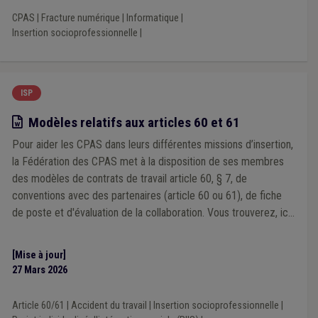
CPAS
|
Fracture numérique
|
Informatique
|
Insertion socioprofessionnelle
|
ISP
Modèle
Modèles relatifs aux articles 60 et 61
Pour aider les CPAS dans leurs différentes missions d’insertion,
la Fédération des CPAS met à la disposition de ses membres
des modèles de contrats de travail article 60, § 7, de
conventions avec des partenaires (article 60 ou 61), de fiche
de poste et d'évaluation de la collaboration. Vous trouverez, ici,
les modèles de contrats et de conventions de mise à
disposition pour les "Article 60, § 7". Les modèles de
[Mise à jour]
conventions ont été adaptés suite à la réforme de 2025.
27 Mars 2026
Article 60/61
|
Accident du travail
|
Insertion socioprofessionnelle
|