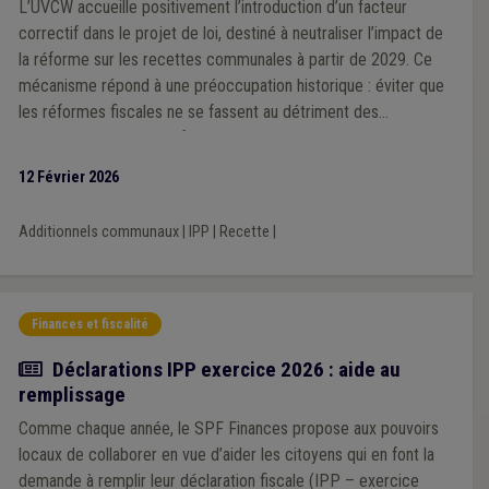
L’UVCW accueille positivement l’introduction d’un facteur
correctif dans le projet de loi, destiné à neutraliser l’impact de
la réforme sur les recettes communales à partir de 2029. Ce
mécanisme répond à une préoccupation historique : éviter que
les réformes fiscales ne se fassent au détriment des
communes, comme ce fut le cas par le passé. Cependant,
l’Association souligne que ce facteur correctif unique, calculé à
12 Février 2026
l’échelle nationale, pourrait générer des effets inégaux selon les
territoires, en fonction des niveaux de revenus des habitants.
Additionnels communaux
|
IPP
|
Recette
|
Finances et fiscalité
Actualité
Déclarations IPP exercice 2026 : aide au
remplissage
Comme chaque année, le SPF Finances propose aux pouvoirs
locaux de collaborer en vue d’aider les citoyens qui en font la
demande à remplir leur déclaration fiscale (IPP – exercice