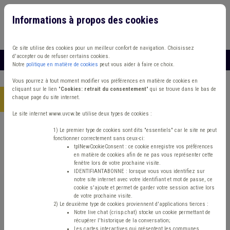
Informations à propos des cookies
Connexion
Vous travaillez dans un/une
Ce site utilise des cookies pour un meilleur confort de navigation. Choisissez
d'accepter ou de refuser certains cookies.
MENU
Notre
politique en matière de cookies
peut vous aider à faire ce choix.
Vous pourrez à tout moment modifier vos préférences en matière de cookies en
cliquant sur le lien "
Cookies: retrait du consentement
" qui se trouve dans le bas de
chaque page du site internet.
Accueil
> Insertion socioprofessionnelle IPP ADL
Le site internet www.uvcw.be utilise deux types de cookies :
Trouver un contenu
1) Le premier type de cookies sont dits "essentiels" car le site ne peut
fonctionner correctement sans ceux-ci:
tplNewCookieConsent : ce cookie enregistre vos préférences
en matière de cookies afin de ne pas vous représenter cette
Insertion socioprofessionnelle IPP ADL
fenêtre lors de votre prochaine visite.
IDENTIFIANTABONNE : lorsque vous vous identifiez sur
notre site internet avec votre identifiant et mot de passe, ce
cookie s'ajoute et permet de garder votre session active lors
ISP
de votre prochaine visite.
2) Le deuxième type de cookies proviennent d'applications tierces :
Notre live chat (crisp.chat) stocke un cookie permettant de
Type de contenu
récupérer l'historique de la conversation;
Les cartes interactives qui présentent les communes