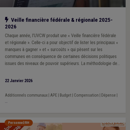
Notre action
Veille financière fédérale & régionale 2025-
2026
Chaque année, l’UVCW produit une « Veille financière fédérale
et régionale ». Celle-ci a pour objectif de lister les principaux «
manques à gagner » et « surcoûts » qui pèsent sur les
communes en conséquence de certaines décisions politiques
issues des niveaux de pouvoir supérieurs. La méthodologie de
la Veille 2025 repose sur une analyse prioritairement portée sur
l’impact financier des décisions prises par les exécutifs régional
22 Janvier 2026
et fédéral au cours de la mandature communale 2024-2030.
Additionnels communaux
|
APE
|
Budget
|
Compensation
|
Dépense
|
...
Personnel/RH