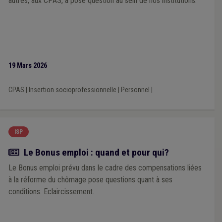
autres, aux CPAS, a posé question au sein de nos institutions.
19 Mars 2026
CPAS
|
Insertion socioprofessionnelle
|
Personnel
|
ISP
Actualité
Le Bonus emploi : quand et pour qui?
Le Bonus emploi prévu dans le cadre des compensations liées
à la réforme du chômage pose questions quant à ses
conditions. Eclaircissement.