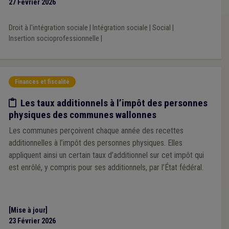
27 Février 2026
Droit à l'intégration sociale
|
Intégration sociale
|
Social
|
Insertion socioprofessionnelle
|
Finances et fiscalité
Etude/chiffres
Les taux additionnels à l’impôt des personnes
physiques des communes wallonnes
Les communes perçoivent chaque année des recettes
additionnelles à l’impôt des personnes physiques. Elles
appliquent ainsi un certain taux d’additionnel sur cet impôt qui
est enrôlé, y compris pour ses additionnels, par l’État fédéral.
[Mise à jour]
23 Février 2026