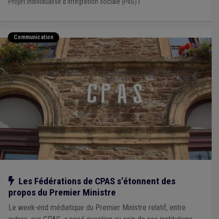
Projet individualisé d'intégration sociale (PIIS)
|
Communication
Notre action
Les Fédérations de CPAS s’étonnent des
propos du Premier Ministre
Le week-end médiatique du Premier Ministre relatif, entre