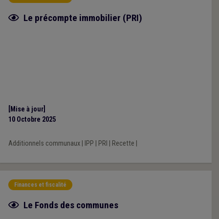
Fiche focus
Le précompte immobilier (PRI)
[Mise à jour]
10 Octobre 2025
Additionnels communaux
|
IPP
|
PRI
|
Recette
|
Finances et fiscalité
Fiche focus
Le Fonds des communes