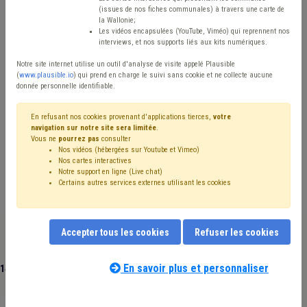
(issues de nos fiches communales) à travers une carte de
Avis / Actions
la Wallonie;
Les vidéos encapsulées (YouTube, Viméo) qui reprennent nos
Réinitialiser
interviews, et nos supports liés aux kits numériques.
Notre site internet utilise un outil d'analyse de visite appelé Plausible
(
www.plausible.io
) qui prend en charge le suivi sans cookie et ne collecte aucune
donnée personnelle identifiable.
Filtrer cette requête avec des mots-clés
En refusant nos cookies provenant d'applications tierces,
votre
navigation sur notre site sera limitée
.
Vous ne
pourrez pas
consulter
⇒ ADL
(
retirer le mot clé
)
⇒ IPP
(
retirer le mot clé
)
Nos vidéos (hébergées sur Youtube et Vimeo)
⇒ Insertion socioprofessionnelle
(
retirer le mot clé
)
Nos cartes interactives
Recette
(20)
Économie
(19)
Emploi
(18)
Notre support en ligne (Live chat)
Certains autres services externes utilisant les cookies
Additionnels communaux
(18)
Commerce
(17)
CPAS
(14)
Entreprise
(14)
Coronavirus
(14)
Insertion professionnelle
(12)
Insertion sociale
(10)
Fiscalité
(10)
Développement local
(10)
Accepter tous les cookies
Refuser les cookies
Développement durable
(9)
Budget
(9)
Compensation
(9)
Subvention
(9)
Indépendant
(8)
PRI
(8)
Taxe
(7)
En savoir plus et personnaliser
149 documents trouvés
|
Réinitialiser
Dépense
(7)
Précompte
(6)
Subside
(6)
Fonds des communes
(6)
Formation
(5)
Entrepreneur
(5)
Immobilier
(5)
Chômage
(5)
UVCW
(5)
Transition
(5)