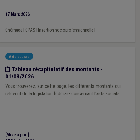
17 Mars 2026
Chômage
|
CPAS
|
Insertion socioprofessionnelle
|
Aide sociale
Etude/chiffres
Tableau récapitulatif des montants -
01/03/2026
Vous trouverez, sur cette page, les différents montants qui
relèvent de la législation fédérale concernant l'aide sociale
[Mise à jour]