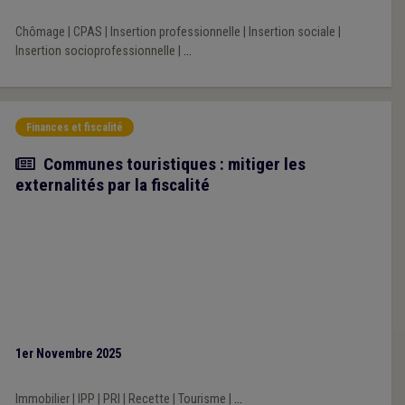
Chômage
|
CPAS
|
Insertion professionnelle
|
Insertion sociale
|
Insertion socioprofessionnelle
|
...
Finances et fiscalité
Article
Communes touristiques : mitiger les
externalités par la fiscalité
1er Novembre 2025
Immobilier
|
IPP
|
PRI
|
Recette
|
Tourisme
|
...