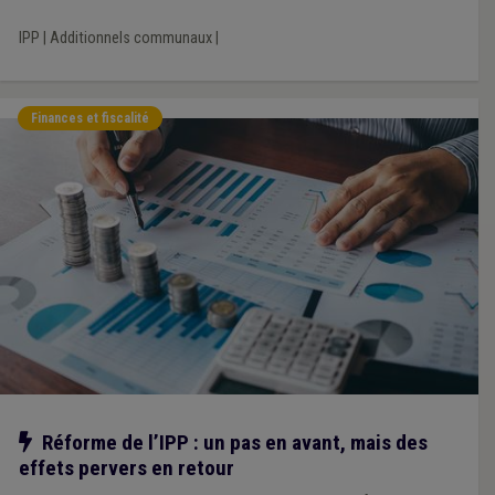
IPP
|
Additionnels communaux
|
Finances et fiscalité
Notre action
Réforme de l’IPP : un pas en avant, mais des
effets pervers en retour