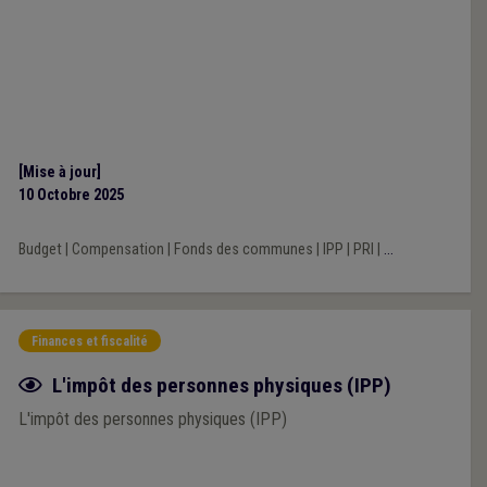
[Mise à jour]
10 Octobre 2025
Budget
|
Compensation
|
Fonds des communes
|
IPP
|
PRI
|
...
Finances et fiscalité
Fiche focus
L'impôt des personnes physiques (IPP)
L'impôt des personnes physiques (IPP)