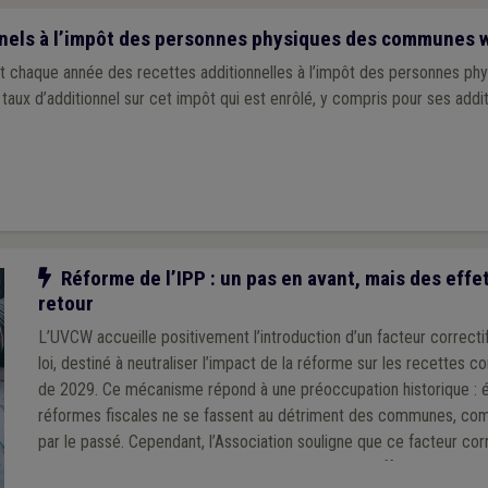
nnels à l’impôt des personnes physiques des communes 
chaque année des recettes additionnelles à l’impôt des personnes phys
 taux d’additionnel sur cet impôt qui est enrôlé, y compris pour ses additi
Notre action
Réforme de l’IPP : un pas en avant, mais des effe
retour
L’UVCW accueille positivement l’introduction d’un facteur correcti
loi, destiné à neutraliser l’impact de la réforme sur les recettes 
de 2029. Ce mécanisme répond à une préoccupation historique : é
réformes fiscales ne se fassent au détriment des communes, com
par le passé. Cependant, l’Association souligne que ce facteur corr
calculé à l’échelle nationale, pourrait générer des effets inégaux sel