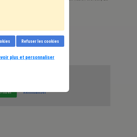
tés COVID-19 ?
Je m'abonne
ookies
Refuser les cookies
voir plus et personnaliser
te période.
Réinitialiser