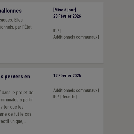
wallonnes
[Mise à jour]
23 Février 2026
iques. Elles
onnels, par l’État
IPP
|
Additionnels communaux
|
ts pervers en
12 Février 2026
Additionnels communaux
|
f dans le projet de
IPP
|
Recette
|
communales à partir
viter que les
me ce fut le cas
ectif unique,
on les territoires,