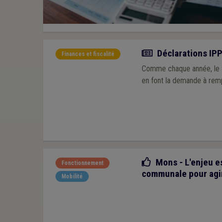
Actualité
Déclarations IPP
Finances et fiscalité
Comme chaque année, le SP
en font la demande à rempl
Bonne pratique
Mons - L'enjeu e
Fonctionnement
communale pour agi
Mobilité