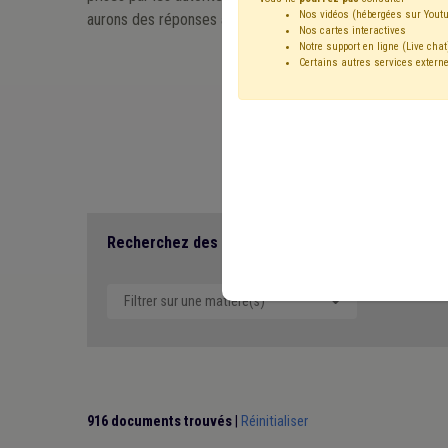
Nos vidéos (hébergées sur Youtu
aurons des réponses à relayer.
Nos cartes interactives
Notre support en ligne (Live chat
Certains autres services externe
Recevoir un e
Recherchez des contenus en lien avec le COVID-1
Filtrer sur une matière(s)
916 documents trouvés
|
Réinitialiser