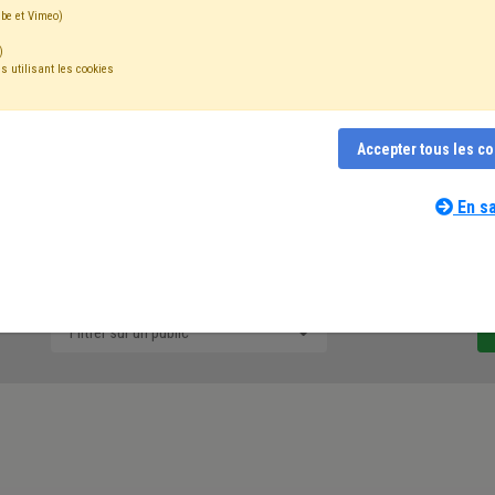
be et Vimeo)
verfolgen.
)
s utilisant les cookies
mail quotidien des mises à jour concernant les actuali
Accepter tous les c
Vous souhaitez gérer vos abonnements?
En sa
9 que nous mettons en ligne suite aux mesures prises durant cet
Filtrer sur un public