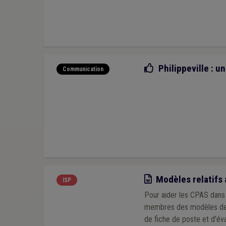
Bonne pratique
Philippeville : 
Communication
Modèle
Modèles relatifs a
ISP
Pour aider les CPAS dans 
membres des modèles de co
de fiche de poste et d'évaluation de la collaboration. Vo