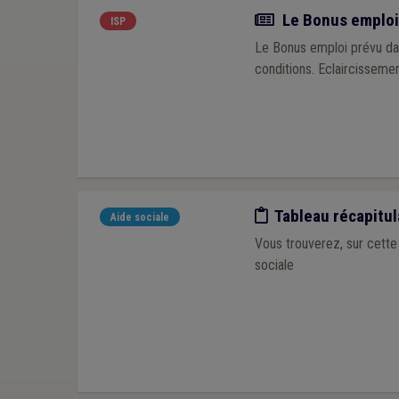
Actualité
Le Bonus emploi 
ISP
Le Bonus emploi prévu da
conditions. Eclaircissemen
Etude/chiffres
Tableau récapitul
Aide sociale
Vous trouverez, sur cette 
sociale