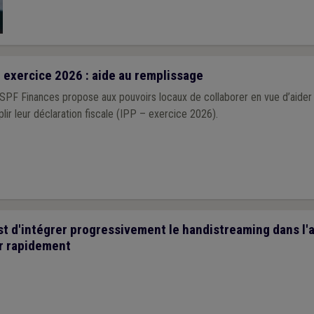
en fonction des niveaux de revenus des habitants.
 exercice 2026 : aide au remplissage
F Finances propose aux pouvoirs locaux de collaborer en vue d’aider 
ir leur déclaration fiscale (IPP – exercice 2026).
st d'intégrer progressivement le handistreaming dans l'
r rapidement