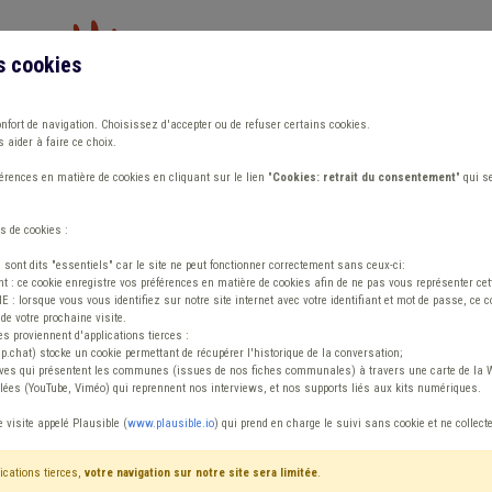
s cookies
Vous travaillez dans un/une
onfort de navigation. Choisissez d'accepter ou de refuser certains cookies.
 aider à faire ce choix.
ions
Publications
Outils
Fiches communa
rences en matière de cookies en cliquant sur le lien "
Cookies: retrait du consentement
" qui s
s de cookies :
 sociale Coronavirus
s sont dits "essentiels" car le site ne peut fonctionner correctement sans ceux-ci:
 : ce cookie enregistre vos préférences en matière de cookies afin de ne pas vous représenter cette
 lorsque vous vous identifiez sur notre site internet avec votre identifiant et mot de passe, ce co
de votre prochaine visite.
ormations en cont
es proviennent d'applications tierces :
sp.chat) stocke un cookie permettant de récupérer l'historique de la conversation;
tives qui présentent les communes (issues de nos fiches communales) à travers une carte de la W
ées (YouTube, Viméo) qui reprennent nos interviews, et nos supports liés aux kits numériques.
et la Fédération des CPAS sont plus que jamais à vos côt
e visite appelé Plausible (
www.plausible.io
) qui prend en charge le suivi sans cookie et ne collect
e la situation, des décisions
Diese Seite wird ständig aktualis
ications tierces,
votre navigation sur notre site sera limitée
.
ns et par rapport auxquelles nous
der Behörden und die Fragen, die