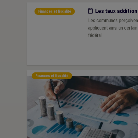
Etude/chiffres
Les taux additio
Finances et fiscalité
Les communes perçoivent 
appliquent ainsi un certain
fédéral.
Finances et fiscalité