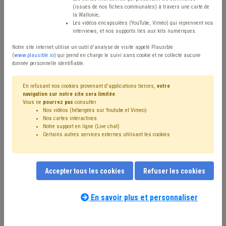
(issues de nos fiches communales) à travers une carte de
Type de contenu
la Wallonie;
Les vidéos encapsulées (YouTube, Viméo) qui reprennent nos
interviews, et nos supports liés aux kits numériques.
Avis / Actions
Notre site internet utilise un outil d'analyse de visite appelé Plausible
Réinitialiser
(
www.plausible.io
) qui prend en charge le suivi sans cookie et ne collecte aucune
donnée personnelle identifiable.
En refusant nos cookies provenant d'applications tierces,
votre
navigation sur notre site sera limitée
.
Filtrer cette requête avec des mots-clés
Vous ne
pourrez pas
consulter
Nos vidéos (hébergées sur Youtube et Vimeo)
Nos cartes interactives
Notre support en ligne (Live chat)
⇒ Immobilier
(
retirer le mot clé
)
⇒ IPP
(
retirer le mot clé
)
Certains autres services externes utilisant les cookies
⇒ Insertion socioprofessionnelle
(
retirer le mot clé
)
Recette
(23)
Additionnels communaux
(19)
⇒ Plan de cohésion sociale
(
retirer le mot clé
)
CPAS
(14)
Accepter tous les cookies
Refuser les cookies
Insertion professionnelle
(12)
PRI
(12)
Compensation
(11)
Précompte
(11)
Insertion sociale
(11)
Emploi
(11)
Coronavirus
(11)
En savoir plus et personnaliser
Location
(10)
Taxe
(10)
Fiscalité
(9)
Budget
(9)
Nos experts associés au terme que
Subvention
(8)
Dépense
(7)
Achat/vente
(7)
vous recherchez
(merci de prendre
Fonds des communes
(6)