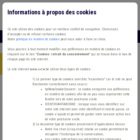
Informations à propos des cookies
Connexion
Vous travaillez dans un/une
Ce site utilise des cookies pour un meilleur confort de navigation. Choisissez
d'accepter ou de refuser certains cookies.
MENU
Notre
politique en matière de cookies
peut vous aider à faire ce choix.
Vous pourrez à tout moment modifier vos préférences en matière de cookies en
cliquant sur le lien "
Cookies: retrait du consentement
" qui se trouve dans le bas de
chaque page du site internet.
Accueil
> Insertion socioprofessionnelle IPP Plan de cohésion
sociale Immobilier
Le site internet www.uvcw.be utilise deux types de cookies :
1) Le premier type de cookies sont dits "essentiels" car le site ne peut
fonctionner correctement sans ceux-ci:
Trouver un contenu
tplNewCookieConsent : ce cookie enregistre vos préférences
en matière de cookies afin de ne pas vous représenter cette
fenêtre lors de votre prochaine visite.
Insertion socioprofessionnelle IPP Plan
IDENTIFIANTABONNE : lorsque vous vous identifiez sur
notre site internet avec votre identifiant et mot de passe, ce
de cohésion sociale Immobilier
cookie s'ajoute et permet de garder votre session active lors
de votre prochaine visite.
2) Le deuxième type de cookies proviennent d'applications tierces :
Notre live chat (crisp.chat) stocke un cookie permettant de
ISP
récupérer l'historique de la conversation;
Les cartes interactives qui présentent les communes