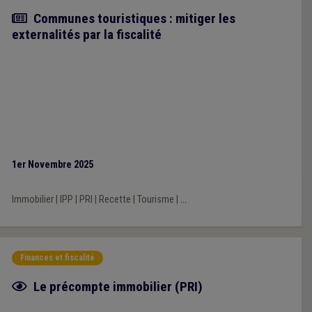
Article
Communes touristiques : mitiger les
externalités par la fiscalité
1er Novembre 2025
Immobilier
|
IPP
|
PRI
|
Recette
|
Tourisme
|
...
Finances et fiscalité
Fiche focus
Le précompte immobilier (PRI)