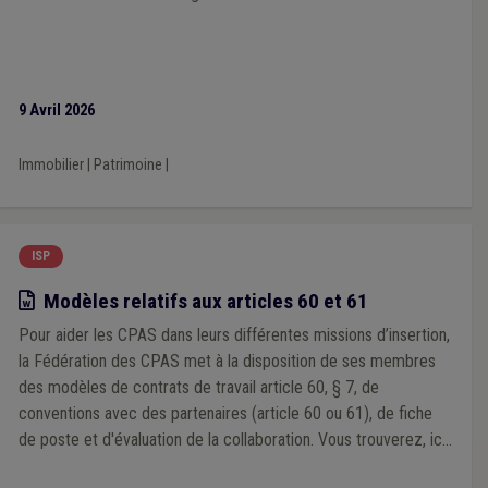
9 Avril 2026
Immobilier
|
Patrimoine
|
ISP
Modèle
Modèles relatifs aux articles 60 et 61
Pour aider les CPAS dans leurs différentes missions d’insertion,
la Fédération des CPAS met à la disposition de ses membres
des modèles de contrats de travail article 60, § 7, de
conventions avec des partenaires (article 60 ou 61), de fiche
de poste et d'évaluation de la collaboration. Vous trouverez, ici,
les modèles de contrats et de conventions de mise à