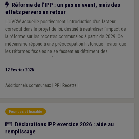
Notre action
Réforme de l’IPP : un pas en avant, mais des
effets pervers en retour
L’UVCW accueille positivement l’introduction d’un facteur
correctif dans le projet de loi, destiné à neutraliser l’impact de
la réforme sur les recettes communales à partir de 2029. Ce
mécanisme répond à une préoccupation historique : éviter que
les réformes fiscales ne se fassent au détriment des
communes, comme ce fut le cas par le passé. Cependant,
l’Association souligne que ce facteur correctif unique, calculé à
12 Février 2026
l’échelle nationale, pourrait générer des effets inégaux selon les
territoires, en fonction des niveaux de revenus des habitants.
Additionnels communaux
|
IPP
|
Recette
|
Finances et fiscalité
Actualité
Déclarations IPP exercice 2026 : aide au
remplissage