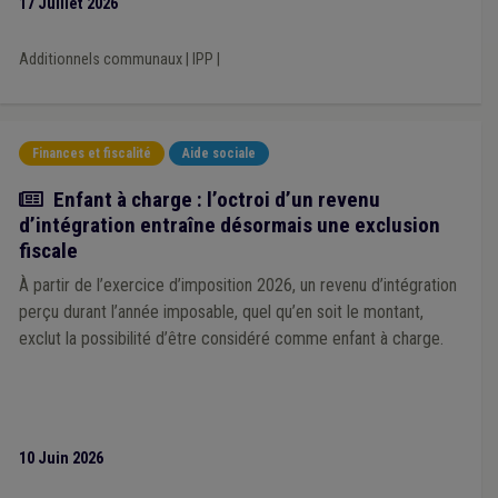
17 Juillet 2026
Droit à l'intégration sociale
(1)
Droit d'enregistrement, d'hypothèque et de greffe
(1)
Dumping social
(1)
Comptabilité
(1)
Concurrence
(1)
Additionnels communaux
|
IPP
|
Conseiller communal
(1)
Collège
(1)
Comité C
(1)
Commerce
(1)
Handicapé
(1)
Fonds social européen
(1)
Maladie professionnelle
(1)
Mandataire
(1)
Économie sociale
(1)
CDLD
(1)
CoDT
(1)
Crèche
(1)
Finances et fiscalité
Aide sociale
Fonctionnement du CPAS
(1)
Véhicule
(1)
Précarité énergétique
(1)
Droit des biens
(1)
Actualité
Enfant à charge : l’octroi d’un revenu
Prescription
(1)
CCATM
(1)
d’intégration entraîne désormais une exclusion
fiscale
À partir de l’exercice d’imposition 2026, un revenu d’intégration
perçu durant l’année imposable, quel qu’en soit le montant,
exclut la possibilité d’être considéré comme enfant à charge.
10 Juin 2026