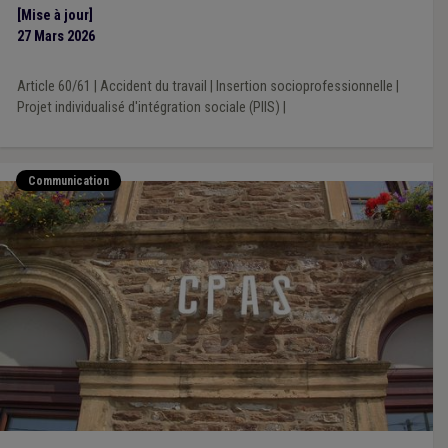
disposition pour les "Article 60, § 7". Les modèles de
[Mise à jour]
conventions ont été adaptés suite à la réforme de 2025.
27 Mars 2026
Article 60/61
|
Accident du travail
|
Insertion socioprofessionnelle
|
Projet individualisé d'intégration sociale (PIIS)
|
Communication