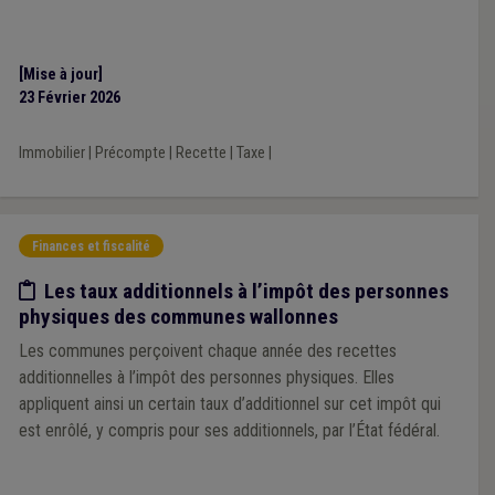
[Mise à jour]
23 Février 2026
Immobilier
|
Précompte
|
Recette
|
Taxe
|
Finances et fiscalité
Etude/chiffres
Les taux additionnels à l’impôt des personnes
physiques des communes wallonnes
Les communes perçoivent chaque année des recettes
additionnelles à l’impôt des personnes physiques. Elles
appliquent ainsi un certain taux d’additionnel sur cet impôt qui
est enrôlé, y compris pour ses additionnels, par l’État fédéral.