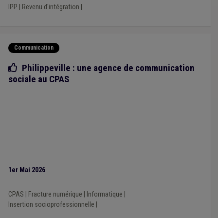
IPP
|
Revenu d'intégration
|
Communication
Bonne pratique
Philippeville : une agence de communication
sociale au CPAS
1er Mai 2026
CPAS
|
Fracture numérique
|
Informatique
|
Insertion socioprofessionnelle
|