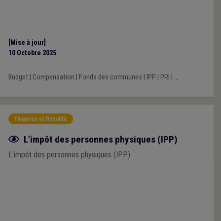
[Mise à jour]
10 Octobre 2025
Budget
|
Compensation
|
Fonds des communes
|
IPP
|
PRI
|
...
Finances et fiscalité
Fiche focus
L'impôt des personnes physiques (IPP)
L'impôt des personnes physiques (IPP)