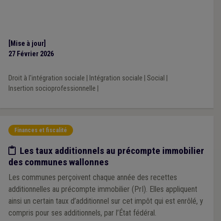
[Mise à jour]
27 Février 2026
Droit à l'intégration sociale
|
Intégration sociale
|
Social
|
Insertion socioprofessionnelle
|
Finances et fiscalité
Etude/chiffres
Les taux additionnels au précompte immobilier
des communes wallonnes
Les communes perçoivent chaque année des recettes
additionnelles au précompte immobilier (PrI). Elles appliquent
ainsi un certain taux d’additionnel sur cet impôt qui est enrôlé, y
compris pour ses additionnels, par l’État fédéral.