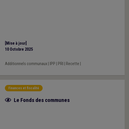
[Mise à jour]
10 Octobre 2025
Additionnels communaux
|
IPP
|
PRI
|
Recette
|
Finances et fiscalité
Fiche focus
Le Fonds des communes