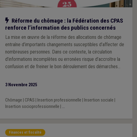
Notre action
Réforme du chômage : la Fédération des CPAS
renforce l’information des publics concernés
La mise en œuvre de la réforme des allocations de chômage
entraîne d’importants changements susceptibles d’affecter de
nombreuses personnes. Dans ce contexte, la circulation
d’informations incomplètes ou erronées risque d’accroître la
confusion et de freiner le bon déroulement des démarches
d’aide auprès des CPAS.
3 Novembre 2025
Chômage
|
CPAS
|
Insertion professionnelle
|
Insertion sociale
|
Insertion socioprofessionnelle
|
...
Finances et fiscalité