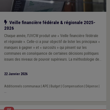
Notre action
Veille financière fédérale & régionale 2025-
2026
Chaque année, l’UVCW produit une « Veille financière fédérale
et régionale ». Celle-ci a pour objectif de lister les principaux «
manques à gagner » et « surcoûts » qui pèsent sur les
communes en conséquence de certaines décisions politiques
issues des niveaux de pouvoir supérieurs. La méthodologie de
la Veille 2025 repose sur une analyse prioritairement portée sur
l’impact financier des décisions prises par les exécutifs régional
22 Janvier 2026
et fédéral au cours de la mandature communale 2024-2030.
Additionnels communaux
|
APE
|
Budget
|
Compensation
|
Dépense
|
...
ISP