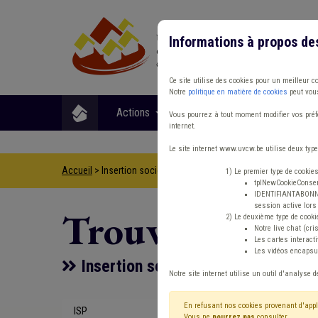
Informations à propos de
Ce site utilise des cookies pour un meilleur c
Notre
politique en matière de cookies
peut vous
Actions
Matières
Format
Vous pourrez à tout moment modifier vos préfé
internet.
Le site internet www.uvcw.be utilise deux type
Accueil
> Insertion socioprofessionnelle IPP Syndicat Insertion
1) Le premier type de cookie
tplNewCookieConsent
IDENTIFIANTABONNE :
session active lors 
Trouver un co
2) Le deuxième type de cooki
Notre live chat (cri
Les cartes interac
Les vidéos encapsul
Insertion socioprofessionnelle IPP
Notre site internet utilise un outil d'analyse d
En refusant nos cookies provenant d'appl
ISP
Type de con
Vous ne
pourrez pas
consulter