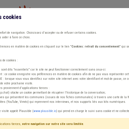
s cookies
Vous travaillez dans un/une
onfort de navigation. Choisissez d'accepter ou de refuser certains cookies.
 aider à faire ce choix.
ions
Publications
Outils
Fiches communa
rences en matière de cookies en cliquant sur le lien "
Cookies: retrait du consentement
" qui s
s de cookies :
 professionnelle
s sont dits "essentiels" car le site ne peut fonctionner correctement sans ceux-ci:
 : ce cookie enregistre vos préférences en matière de cookies afin de ne pas vous représenter cette
 lorsque vous vous identifiez sur notre site internet avec votre identifiant et mot de passe, ce co
de votre prochaine visite.
ntenu
es proviennent d'applications tierces :
sp.chat) stocke un cookie permettant de récupérer l'historique de la conversation;
tives qui présentent les communes (issues de nos fiches communales) à travers une carte de la W
ées (YouTube, Viméo) qui reprennent nos interviews, et nos supports liés aux kits numériques.
 Syndicat Insertion professionnelle
e visite appelé Plausible (
www.plausible.io
) qui prend en charge le suivi sans cookie et ne collect
ications tierces,
votre navigation sur notre site sera limitée
.
tenu
Avis / Actions