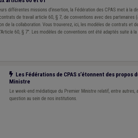
x articles 60 et 61
urs différentes missions d’insertion, la Fédération des CPAS met à la di
rats de travail article 60, § 7, de conventions avec des partenaires (a
z, ici, les modèles de contrats et de conventions de
mise à disposition pour les "Article 60, § 7". Les modèles de conventions ont été adapté
Notre action
Les Fédérations de CPAS s’étonnent des propos d
Ministre
Le week-end médiatique du Premier Ministre relatif, entre autres,
question au sein de nos institutions.