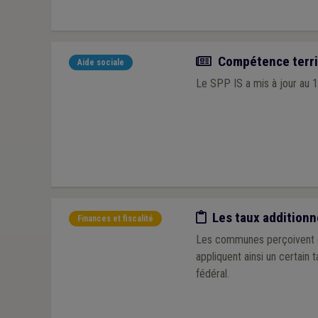
Actualité
Compétence territ
Aide sociale
Le SPP IS a mis à jour au 1
Etude/chiffres
Les taux additionn
Finances et fiscalité
Les communes perçoivent ch
appliquent ainsi un certain 
fédéral.