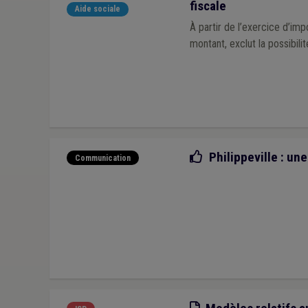
fiscale
Aide sociale
À partir de l’exercice d’imp
montant, exclut la possibil
Bonne pratique
Philippeville : u
Communication
Modèle