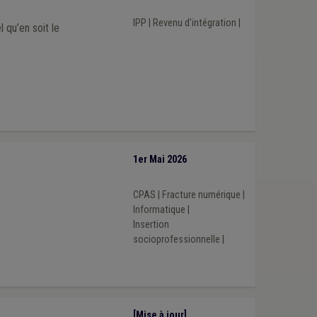
IPP
|
Revenu d'intégration
|
 qu’en soit le
1er Mai 2026
CPAS
|
Fracture numérique
|
Informatique
|
Insertion
socioprofessionnelle
|
[Mise à jour]