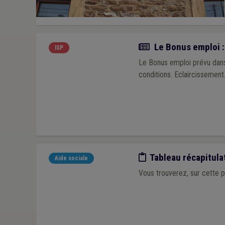
Actualité
Le Bonus emploi :
ISP
Le Bonus emploi prévu dans
conditions. Eclaircissement
Etude/chiffres
Tableau récapitula
Aide sociale
Vous trouverez, sur cette pa