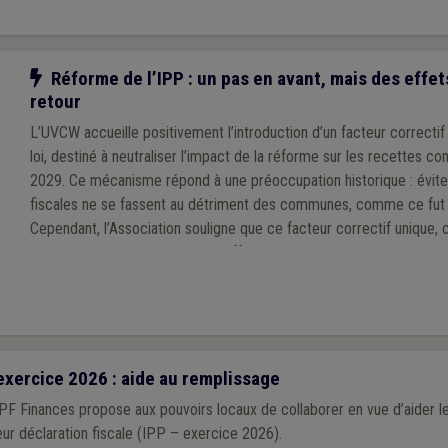
Notre action
Réforme de l’IPP : un pas en avant, mais des effet
retour
L’UVCW accueille positivement l’introduction d’un facteur correctif
loi, destiné à neutraliser l’impact de la réforme sur les recettes c
2029. Ce mécanisme répond à une préoccupation historique : évite
fiscales ne se fassent au détriment des communes, comme ce fut l
Cependant, l’Association souligne que ce facteur correctif unique, c
nationale, pourrait générer des effets inégaux selon les territoires,
niveaux de revenus des habitants.
exercice 2026 : aide au remplissage
 Finances propose aux pouvoirs locaux de collaborer en vue d’aider le
eur déclaration fiscale (IPP – exercice 2026).