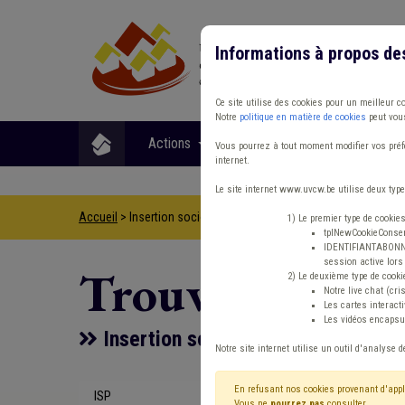
Informations à propos de
Ce site utilise des cookies pour un meilleur c
Notre
politique en matière de cookies
peut vous
Actions
Matières
Format
Vous pourrez à tout moment modifier vos préfé
internet.
Le site internet www.uvcw.be utilise deux type
Accueil
> Insertion socioprofessionnelle IPP Syndicat Subside
1) Le premier type de cookie
tplNewCookieConsent
IDENTIFIANTABONNE :
session active lors 
Trouver un co
2) Le deuxième type de cooki
Notre live chat (cri
Les cartes interac
Les vidéos encapsul
Insertion socioprofessionnelle IP
Notre site internet utilise un outil d'analyse d
En refusant nos cookies provenant d'appl
ISP
Type de con
Vous ne
pourrez pas
consulter