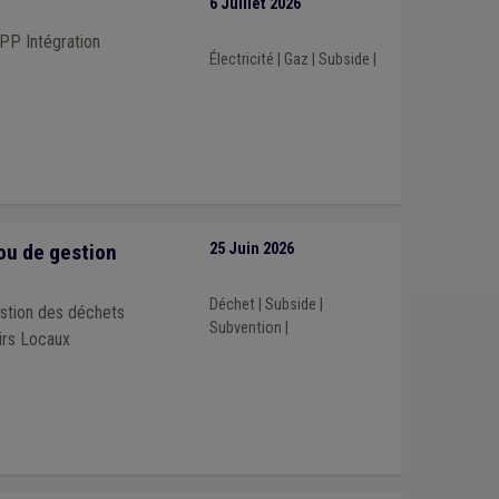
6 Juillet 2026
PP Intégration
Électricité
|
Gaz
|
Subside
|
ou de gestion
25 Juin 2026
Déchet
|
Subside
|
estion des déchets
Subvention
|
irs Locaux