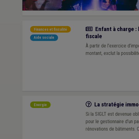
Actualité
Enfant à charge : 
Finances et fiscalité
fiscale
Aide sociale
À partir de l’exercice d’imp
montant, exclut la possibil
Q/R
La stratégie immob
Energie
Si la SIGLT est devenue obli
pour le gestionnaire d’un p
rénovations de bâtiments. C