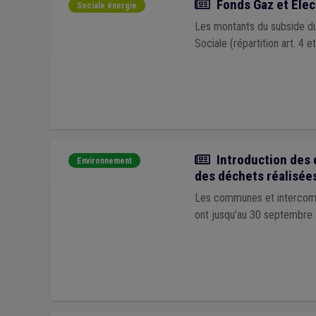
Actualité
Fonds Gaz et Élec
Sociale énergie
Les montants du subside du
Sociale (répartition art. 4 e
Actualité
Introduction des 
Environnement
des déchets réalisée
Les communes et intercommu
ont jusqu’au 30 septembre 