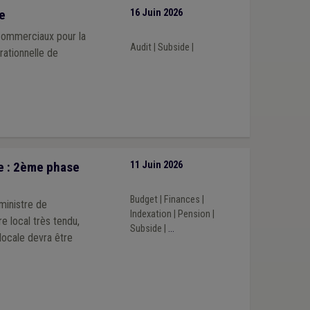
e
16 Juin 2026
 commerciaux pour la
Audit
|
Subside
|
rationnelle de
e : 2ème phase
11 Juin 2026
Budget
|
Finances
|
ministre de
Indexation
|
Pension
|
e local très tendu,
Subside
|
...
locale devra être