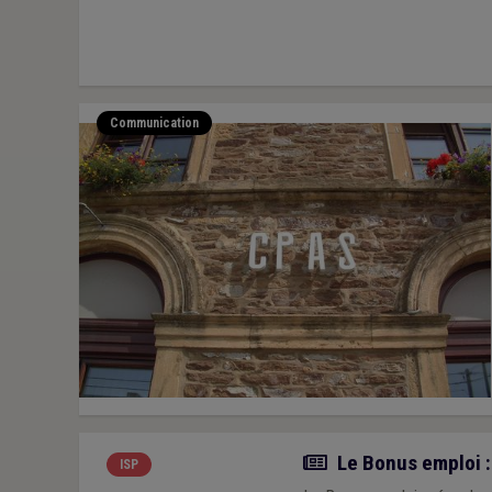
Communication
Actualité
Le Bonus emploi :
ISP