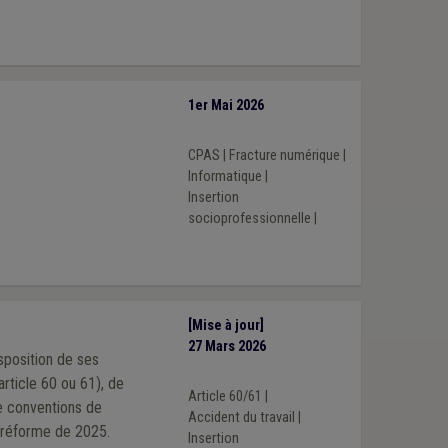
1er Mai 2026
CPAS
|
Fracture numérique
|
Informatique
|
Insertion
socioprofessionnelle
|
[Mise à jour]
27 Mars 2026
sposition de ses
rticle 60 ou 61), de
Article 60/61
|
Accident du travail
|
s suite à la réforme de 2025.
Insertion