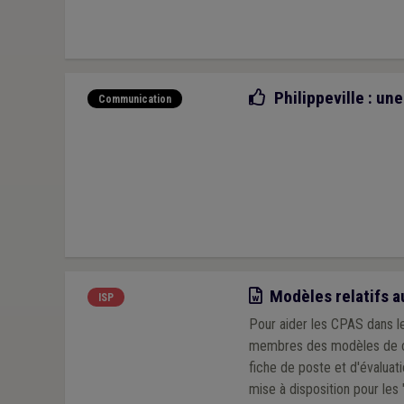
Bonne pratique
Philippeville : u
Communication
Modèle
Modèles relatifs au
ISP
Pour aider les CPAS dans le
membres des modèles de cont
fiche de poste et d'évaluation de la collaboration. Vous trouvere