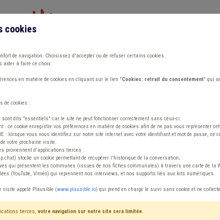
s cookies
Vous travaillez dans un/une
onfort de navigation. Choisissez d'accepter ou de refuser certains cookies.
 aider à faire ce choix.
ions
Publications
Outils
Fiches communa
rences en matière de cookies en cliquant sur le lien "
Cookies: retrait du consentement
" qui s
s de cookies :
s sont dits "essentiels" car le site ne peut fonctionner correctement sans ceux-ci:
 : ce cookie enregistre vos préférences en matière de cookies afin de ne pas vous représenter cette
 lorsque vous vous identifiez sur notre site internet avec votre identifiant et mot de passe, ce co
de votre prochaine visite.
ntenu
es proviennent d'applications tierces :
sp.chat) stocke un cookie permettant de récupérer l'historique de la conversation;
tives qui présentent les communes (issues de nos fiches communales) à travers une carte de la W
ées (YouTube, Viméo) qui reprennent nos interviews, et nos supports liés aux kits numériques.
P Syndicat Subside
e visite appelé Plausible (
www.plausible.io
) qui prend en charge le suivi sans cookie et ne collect
ications tierces,
votre navigation sur notre site sera limitée
.
tenu
Avis / Actions