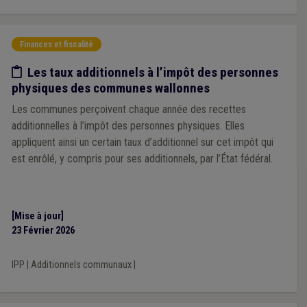
Finances et fiscalité
Etude/chiffres
Les taux additionnels à l’impôt des personnes
physiques des communes wallonnes
Les communes perçoivent chaque année des recettes
additionnelles à l’impôt des personnes physiques. Elles
appliquent ainsi un certain taux d’additionnel sur cet impôt qui
est enrôlé, y compris pour ses additionnels, par l’État fédéral.
[Mise à jour]
23 Février 2026
IPP
|
Additionnels communaux
|