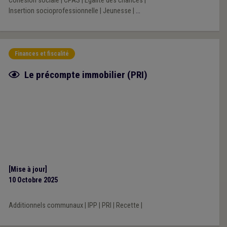
Cohésion sociale
|
CPAS
|
Égalité des chances
|
Insertion socioprofessionnelle
|
Jeunesse
|
...
Finances et fiscalité
Fiche focus
Le précompte immobilier (PRI)
[Mise à jour]
10 Octobre 2025
Additionnels communaux
|
IPP
|
PRI
|
Recette
|