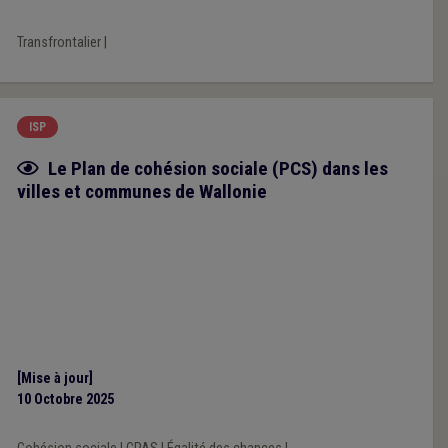
Transfrontalier
|
ISP
Fiche focus
Le Plan de cohésion sociale (PCS) dans les
villes et communes de Wallonie
[Mise à jour]
10 Octobre 2025