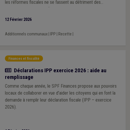
les réformes fiscales ne se fassent au détriment des
communes, comme ce fut le cas par le passé. Cependant,
l’Association souligne que ce facteur correctif unique, calculé à
12 Février 2026
l’échelle nationale, pourrait générer des effets inégaux selon les
territoires, en fonction des niveaux de revenus des habitants.
Additionnels communaux
|
IPP
|
Recette
|
Finances et fiscalité
Actualité
Déclarations IPP exercice 2026 : aide au
remplissage
Comme chaque année, le SPF Finances propose aux pouvoirs
locaux de collaborer en vue d’aider les citoyens qui en font la
demande à remplir leur déclaration fiscale (IPP – exercice
2026).