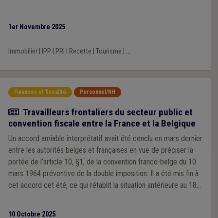
1er Novembre 2025
Immobilier
|
IPP
|
PRI
|
Recette
|
Tourisme
|
...
Finances et fiscalité
Personnel/RH
Actualité
Travailleurs frontaliers du secteur public et
convention fiscale entre la France et la Belgique
Un accord amiable interprétatif avait été conclu en mars dernier
entre les autorités belges et françaises en vue de préciser la
portée de l’article 10, §1, de la convention franco-belge du 10
mars 1964 préventive de la double imposition. Il a été mis fin à
cet accord cet été, ce qui rétablit la situation antérieure au 18
mars 2025.
10 Octobre 2025