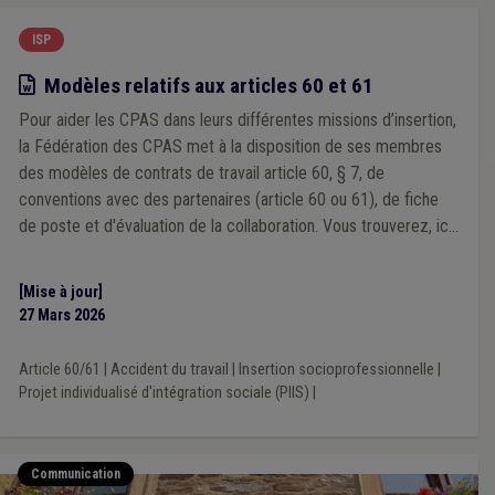
ISP
Modèle
Modèles relatifs aux articles 60 et 61
Pour aider les CPAS dans leurs différentes missions d’insertion,
la Fédération des CPAS met à la disposition de ses membres
des modèles de contrats de travail article 60, § 7, de
conventions avec des partenaires (article 60 ou 61), de fiche
de poste et d'évaluation de la collaboration. Vous trouverez, ici,
les modèles de contrats et de conventions de mise à
disposition pour les "Article 60, § 7". Les modèles de
[Mise à jour]
conventions ont été adaptés suite à la réforme de 2025.
27 Mars 2026
Article 60/61
|
Accident du travail
|
Insertion socioprofessionnelle
|
Projet individualisé d'intégration sociale (PIIS)
|
Communication