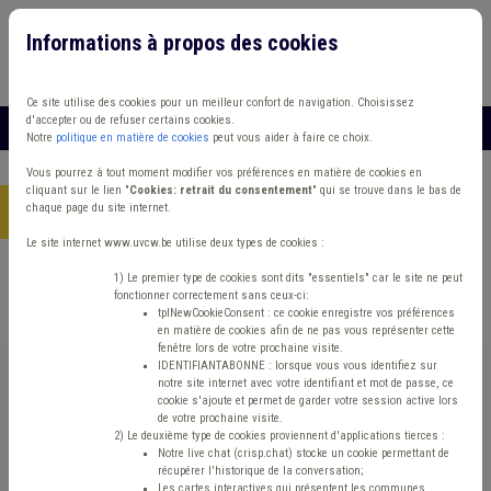
Informations à propos des cookies
Connexion
Vous travaillez dans un/une
Ce site utilise des cookies pour un meilleur confort de navigation. Choisissez
d'accepter ou de refuser certains cookies.
MENU
Notre
politique en matière de cookies
peut vous aider à faire ce choix.
Vous pourrez à tout moment modifier vos préférences en matière de cookies en
cliquant sur le lien "
Cookies: retrait du consentement
" qui se trouve dans le bas de
chaque page du site internet.
Accueil
> Insertion socioprofessionnelle IPP Transfrontalier
Le site internet www.uvcw.be utilise deux types de cookies :
Trouver un contenu
1) Le premier type de cookies sont dits "essentiels" car le site ne peut
fonctionner correctement sans ceux-ci:
tplNewCookieConsent : ce cookie enregistre vos préférences
en matière de cookies afin de ne pas vous représenter cette
Insertion socioprofessionnelle IPP
fenêtre lors de votre prochaine visite.
IDENTIFIANTABONNE : lorsque vous vous identifiez sur
Transfrontalier
notre site internet avec votre identifiant et mot de passe, ce
cookie s'ajoute et permet de garder votre session active lors
de votre prochaine visite.
2) Le deuxième type de cookies proviennent d'applications tierces :
ISP
Notre live chat (crisp.chat) stocke un cookie permettant de
récupérer l'historique de la conversation;
Les cartes interactives qui présentent les communes