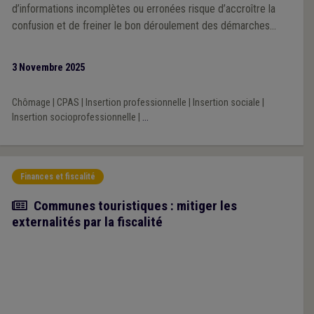
d’informations incomplètes ou erronées risque d’accroître la
confusion et de freiner le bon déroulement des démarches
d’aide auprès des CPAS.
3 Novembre 2025
Chômage
|
CPAS
|
Insertion professionnelle
|
Insertion sociale
|
Insertion socioprofessionnelle
|
...
Finances et fiscalité
Article
Communes touristiques : mitiger les
externalités par la fiscalité