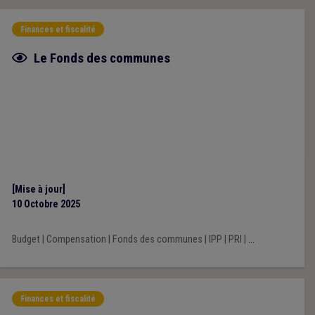
Finances et fiscalité
Fiche focus
Le Fonds des communes
[Mise à jour]
10 Octobre 2025
Budget
|
Compensation
|
Fonds des communes
|
IPP
|
PRI
|
...
Finances et fiscalité