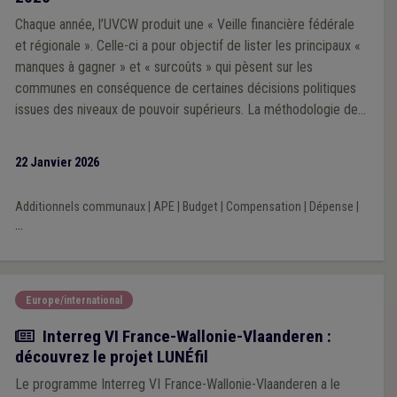
Chaque année, l’UVCW produit une « Veille financière fédérale
et régionale ». Celle-ci a pour objectif de lister les principaux «
manques à gagner » et « surcoûts » qui pèsent sur les
communes en conséquence de certaines décisions politiques
issues des niveaux de pouvoir supérieurs. La méthodologie de
la Veille 2025 repose sur une analyse prioritairement portée sur
l’impact financier des décisions prises par les exécutifs régional
22 Janvier 2026
et fédéral au cours de la mandature communale 2024-2030.
Additionnels communaux
|
APE
|
Budget
|
Compensation
|
Dépense
|
...
Europe/international
Actualité
Interreg VI France-Wallonie-Vlaanderen :
découvrez le projet LUNÉfil
Le programme Interreg VI France-Wallonie-Vlaanderen a le