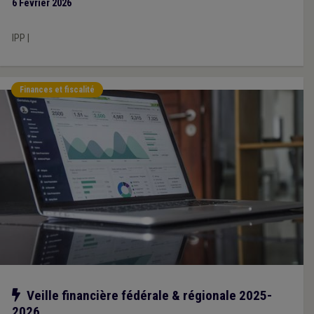
6 Février 2026
IPP
|
Finances et fiscalité
Notre action
Veille financière fédérale & régionale 2025-
2026