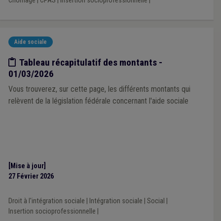
Chômage
|
CPAS
|
Insertion socioprofessionnelle
|
Aide sociale
Etude/chiffres
Tableau récapitulatif des montants -
01/03/2026
Vous trouverez, sur cette page, les différents montants qui
relèvent de la législation fédérale concernant l'aide sociale
[Mise à jour]
27 Février 2026
Droit à l'intégration sociale
|
Intégration sociale
|
Social
|
Insertion socioprofessionnelle
|