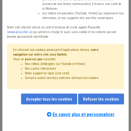
Type de contenu
(issues de nos fiches communales) à travers une carte de
la Wallonie;
Avis / Actions
Les vidéos encapsulées (YouTube, Viméo) qui reprennent nos
interviews, et nos supports liés aux kits numériques.
Réinitialiser
Notre site internet utilise un outil d'analyse de visite appelé Plausible
(
www.plausible.io
) qui prend en charge le suivi sans cookie et ne collecte aucune
donnée personnelle identifiable.
Filtrer cette requête avec des mots-clés
En refusant nos cookies provenant d'applications tierces,
votre
navigation sur notre site sera limitée
.
Vous ne
pourrez pas
consulter
Nos vidéos (hébergées sur Youtube et Vimeo)
⇒ IPP
(
retirer le mot clé
)
Nos cartes interactives
Notre support en ligne (Live chat)
⇒ Insertion socioprofessionnelle
(
retirer le mot clé
)
Certains autres services externes utilisant les cookies
Recette
(21)
Additionnels communaux
(18)
⇒ Transfrontalier
(
retirer le mot clé
)
Insertion professionnelle
(12)
Compensation
(11)
Accepter tous les cookies
Refuser les cookies
Insertion sociale
(10)
CPAS
(10)
Budget
(9)
Fiscalité
(9)
Emploi
(9)
PRI
(9)
Taxe
(8)
Coronavirus
(8)
Dépense
(7)
Subvention
(6)
En savoir plus et personnaliser
Nos experts associés au terme que
Fonds des communes
(6)
Précompte
(6)
Chômage
(5)
vous recherchez
(merci de prendre
Forem
(5)
Immobilier
(5)
Indexation
(4)
Indemnité
(4)
connaissance de notre
politique d'assistance-
Intégration sociale
(4)
Subside
(4)
Entreprise
(4)