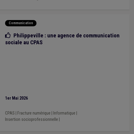
Communication
Bonne pratique
Philippeville : une agence de communication
sociale au CPAS
1er Mai 2026
CPAS
|
Fracture numérique
|
Informatique
|
Insertion socioprofessionnelle
|