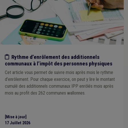
Pollution
(1)
Population
(1)
Maladie professionnelle
(1)
Marché
(1)
Marché public
(1)
Mobilité
(1)
TVA
(1)
Vie privée
(1)
Zone de secours
(1)
Appel à projet
(1)
Article 60/61
(1)
Biodiversité
(1)
Carburant
(1)
Certificat vert
(1)
Simplification administrative
(1)
Social
(1)
Soins
(1)
Statistique
(1)
Recouvrement
(1)
Règlement taxe
(1)
Rémunération
(1)
Dette
(1)
Syndicat
(1)
Tourisme
(1)
Contrat
(1)
Procédure négociée
(1)
Programme européen
(1)
Etude/chiffres
Rythme d’enrôlement des additionnels
Projet individualisé d'intégration sociale (PIIS)
(1)
communaux à l’impôt des personnes physiques
Réfugié
(1)
Salaire
(1)
Véhicule
(1)
Réseau
(1)
Redevance
(1)
Plan de cohésion sociale
(1)
CCATM
(1)
Cet article vous permet de suivre mois après mois le rythme
d’enrôlement. Pour chaque exercice, on peut y lire le montant
cumulé des additionnels communaux IPP enrôlés mois après
mois au profit des 262 communes wallonnes.
[Mise à jour]
17 Juillet 2026