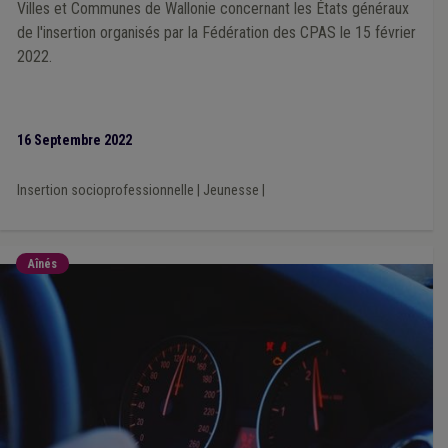
Développement durable
(1)
Droit à l'intégration sociale
(1)
Villes et Communes de Wallonie concernant les États généraux
Droit d'enregistrement, d'hypothèque et de greffe
(1)
de l'insertion organisés par la Fédération des CPAS le 15 février
Dumping social
(1)
Cadastre
(1)
Cahier des charges
(1)
2022.
Chantier
(1)
ADL
(1)
APE
(1)
Aide sociale
(1)
Architecte
(1)
16 Septembre 2022
Insertion socioprofessionnelle
|
Jeunesse
|
Aînés