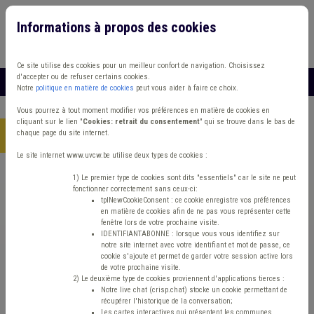
Informations à propos des cookies
Connexion
Vous travaillez dans un/une
Ce site utilise des cookies pour un meilleur confort de navigation. Choisissez
d'accepter ou de refuser certains cookies.
MENU
Notre
politique en matière de cookies
peut vous aider à faire ce choix.
Vous pourrez à tout moment modifier vos préférences en matière de cookies en
cliquant sur le lien "
Cookies: retrait du consentement
" qui se trouve dans le bas de
chaque page du site internet.
Accueil
> Insertion socioprofessionnelle IPP
Le site internet www.uvcw.be utilise deux types de cookies :
Trouver un contenu
1) Le premier type de cookies sont dits "essentiels" car le site ne peut
fonctionner correctement sans ceux-ci:
tplNewCookieConsent : ce cookie enregistre vos préférences
en matière de cookies afin de ne pas vous représenter cette
Insertion socioprofessionnelle IPP
fenêtre lors de votre prochaine visite.
IDENTIFIANTABONNE : lorsque vous vous identifiez sur
notre site internet avec votre identifiant et mot de passe, ce
cookie s'ajoute et permet de garder votre session active lors
ISP
de votre prochaine visite.
2) Le deuxième type de cookies proviennent d'applications tierces :
Notre live chat (crisp.chat) stocke un cookie permettant de
Type de contenu
récupérer l'historique de la conversation;
Les cartes interactives qui présentent les communes