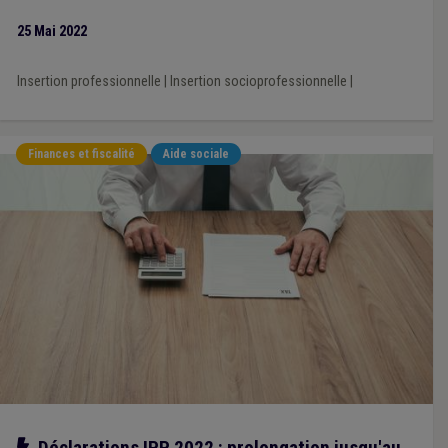
25 Mai 2022
Insertion professionnelle
|
Insertion socioprofessionnelle
|
Finances et fiscalité
Aide sociale
Notre action
Déclarations IPP 2022 : prolongation jusqu'au