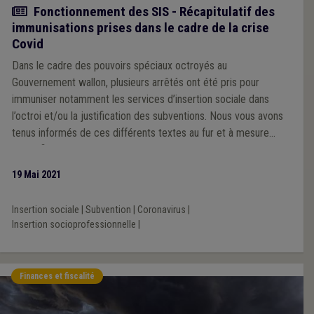
Actualité
Fonctionnement des SIS - Récapitulatif des
immunisations prises dans le cadre de la crise
Covid
Dans le cadre des pouvoirs spéciaux octroyés au
Gouvernement wallon, plusieurs arrêtés ont été pris pour
immuniser notamment les services d’insertion sociale dans
l’octroi et/ou la justification des subventions. Nous vous avons
tenus informés de ces différents textes au fur et à mesure
mais afin que chacun puisse être au clair par rapport à ces
immunisations, les voici en rappel.
19 Mai 2021
Insertion sociale
|
Subvention
|
Coronavirus
|
Insertion socioprofessionnelle
|
Finances et fiscalité