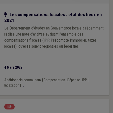
Notre action
Les compensations fiscales : état des lieux en
2021
Le Département d’études en Gouvernance locale a récemment
réalisé une note d’analyse évaluant l’ensemble des
compensations fiscales (IPP, Précompte Immobilier, taxes
locales), qu’elles soient régionales ou fédérales.
4 Mars 2022
Additionnels communaux
|
Compensation
|
Dépense
|
IPP
|
Indexation
|
...
ISP