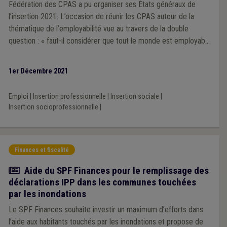
Fédération des CPAS a pu organiser ses États généraux de
l’insertion 2021. L’occasion de réunir les CPAS autour de la
thématique de l’employabilité vue au travers de la double
question : « faut-il considérer que tout le monde est employable
et donner sa chance à chacun ou, au contraire, se dire qu’il n’y a
pas d’emploi pour tout le monde ? ». Nous vous proposons,
1er Décembre 2021
dans cet article, de revivre les temps forts de cette édition (ou
de les découvrir si vous avez manqué l’événement) et de
Emploi
|
Insertion professionnelle
|
Insertion sociale
|
pointer les grands éléments de cette question... Insoluble.
Insertion socioprofessionnelle
|
Finances et fiscalité
Actualité
Aide du SPF Finances pour le remplissage des
déclarations IPP dans les communes touchées
par les inondations
Le SPF Finances souhaite investir un maximum d’efforts dans
l’aide aux habitants touchés par les inondations et propose de