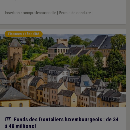
Insertion socioprofessionnelle
|
Permis de conduire
|
Finances et fiscalité
Actualité
Fonds des frontaliers luxembourgeois : de 34
à 48 millions !