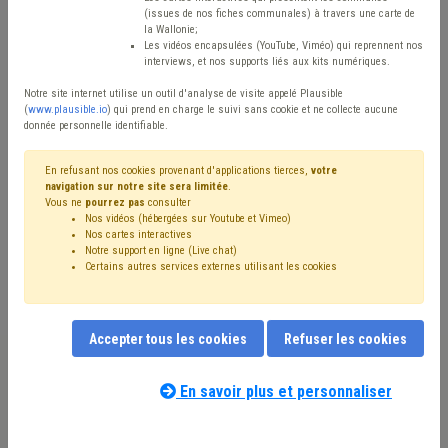
(issues de nos fiches communales) à travers une carte de
Avis / Actions
la Wallonie;
Les vidéos encapsulées (YouTube, Viméo) qui reprennent nos
Réinitialiser
interviews, et nos supports liés aux kits numériques.
Notre site internet utilise un outil d'analyse de visite appelé Plausible
(
www.plausible.io
) qui prend en charge le suivi sans cookie et ne collecte aucune
donnée personnelle identifiable.
Filtrer cette requête avec des mots-clés
En refusant nos cookies provenant d'applications tierces,
votre
navigation sur notre site sera limitée
.
Vous ne
pourrez pas
consulter
⇒ IPP
(
retirer le mot clé
)
Nos vidéos (hébergées sur Youtube et Vimeo)
⇒ Insertion socioprofessionnelle
(
retirer le mot clé
)
Nos cartes interactives
Recette
(20)
Additionnels communaux
(18)
Notre support en ligne (Live chat)
Certains autres services externes utilisant les cookies
Insertion professionnelle
(12)
Insertion sociale
(10)
CPAS
(10)
Budget
(9)
Emploi
(9)
Fiscalité
(9)
Compensation
(9)
PRI
(8)
Coronavirus
(8)
Taxe
(7)
Dépense
(7)
Précompte
(6)
Subvention
(6)
Accepter tous les cookies
Refuser les cookies
Fonds des communes
(6)
Immobilier
(5)
Forem
(5)
Nos experts associés au terme que
Chômage
(5)
Intégration sociale
(4)
Indemnité
(4)
vous recherchez
(merci de prendre
En savoir plus et personnaliser
Transfrontalier
(4)
Pension
(4)
Indexation
(4)
connaissance de notre
politique d'assistance-
Subside
(4)
Revenu d'intégration
(3)
Entreprise
(3)
conseil
) :
Accident du travail
(2)