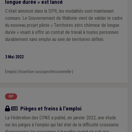
longue durée » est lancé
C’était annoncé dans la DPR, les modalités sont maintenant
connues. Le Gouvernement de Wallonie vient de valider le cadre
du nouveau projet pilote « Territoires zéro chômeur de longue
durée » visant à offrir un contrat de travail à toutes personnes
durablement sans emploi au sein de territoires définis.
3 Mai 2022
Emploi
|
Insertion socioprofessionnelle
|
ISP
Article
Pièges et freins à l’emploi
La Fédération des CPAS a publié, en janvier 2022, une étude
sur les pièges à l’emploi qui fait état de la difficulté croissante
d’encourager les personnes à travailler quand on sait que,