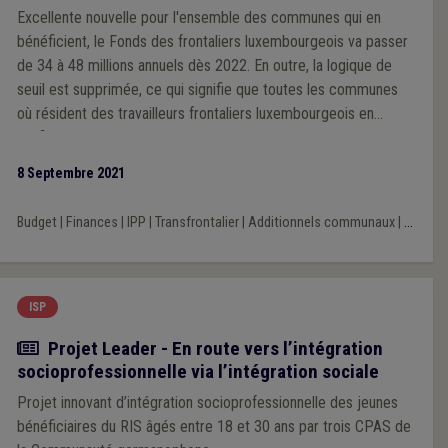
Excellente nouvelle pour l'ensemble des communes qui en
bénéficient, le Fonds des frontaliers luxembourgeois va passer
de 34 à 48 millions annuels dès 2022. En outre, la logique de
seuil est supprimée, ce qui signifie que toutes les communes
où résident des travailleurs frontaliers luxembourgeois en
profiteront.
8 Septembre 2021
Budget
|
Finances
|
IPP
|
Transfrontalier
|
Additionnels communaux
|
...
ISP
Article
Projet Leader - En route vers l’intégration
socioprofessionnelle via l’intégration sociale
Projet innovant d’intégration socioprofessionnelle des jeunes
bénéficiaires du RIS âgés entre 18 et 30 ans par trois CPAS de