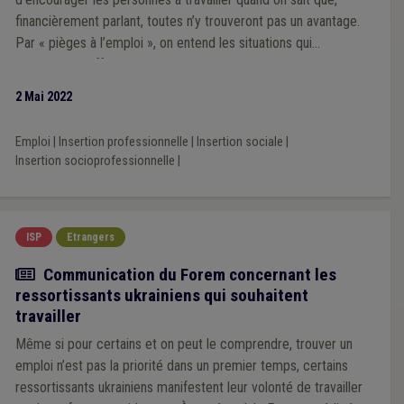
financièrement parlant, toutes n’y trouveront pas un avantage.
Par « pièges à l’emploi », on entend les situations qui
empêchent l’offre et la demande de se rencontrer sur le
marché du travail. Ces pièges à l’emploi peuvent concerner les
2 Mai 2022
personnes (chômeurs, bénéficiaires du revenu d’intégration (RI)
…) ou les employeurs.
Emploi
|
Insertion professionnelle
|
Insertion sociale
|
Insertion socioprofessionnelle
|
ISP
Etrangers
Actualité
Communication du Forem concernant les
ressortissants ukrainiens qui souhaitent
travailler
Même si pour certains et on peut le comprendre, trouver un
emploi n’est pas la priorité dans un premier temps, certains
ressortissants ukrainiens manifestent leur volonté de travailler