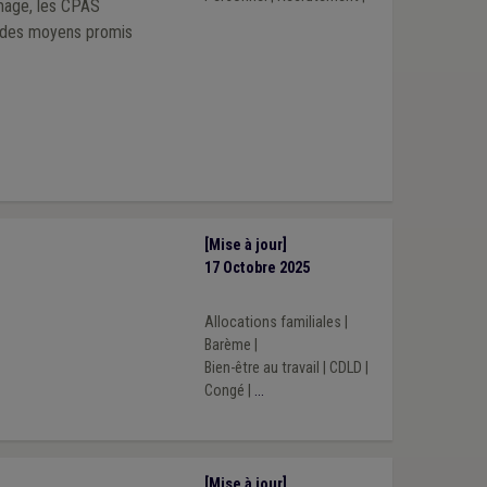
mage, les CPAS
s des moyens promis
[Mise à jour]
17 Octobre 2025
Allocations familiales
|
Barème
|
Bien-être au travail
|
CDLD
|
Congé
|
...
[Mise à jour]