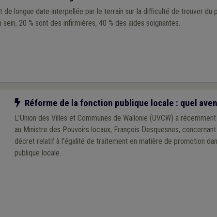
e longue date interpellée par le terrain sur la difficulté de trouver du p
ant en MR-S. En son sein, 20 % sont des infirmières, 40 % des aides soignantes.
Notre action
Réforme de la fonction publique locale : quel aven
L’Union des Villes et Communes de Wallonie (UVCW) a récemment 
au Ministre des Pouvoirs locaux, François Desquesnes, concernant 
décret relatif à l’égalité de traitement en matière de promotion dan
publique locale.