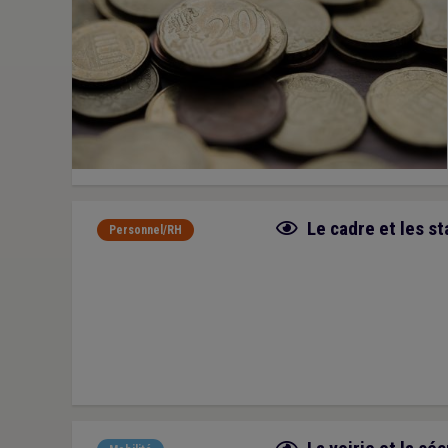
Fiche focus
Le cadre et les s
Personnel/RH
Fiche focus