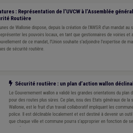
tures : Représentation de l’UVCW à l’Assemblée général
rité Routière
unes de Wallonie dispose, depuis la création de l’AWSR d’un mandat au 
eprésenter les pouvoirs locaux, en tant que gestionnaires de voiries et a
uvellement de ce mandat, l'Union souhaite s'adjoindre l'expertise de ma
es de sécurité routière.
Notre action
Sécurité routière : un plan d’action wallon déclin
Le Gouvernement wallon a validé les grandes orientations du plan 
pour des routes plus sûres. Ce plan, issu des Etats généraux de la 
Wallonie, est le fruit d’un travail collaboratif impliquant les commu
police. Il est déclinable localement et est destiné à devenir un outi
que chaque ville et commune pourra s’approprier en fonction de se
spécificités de son territoire, à l’échelle d’une zone de police.