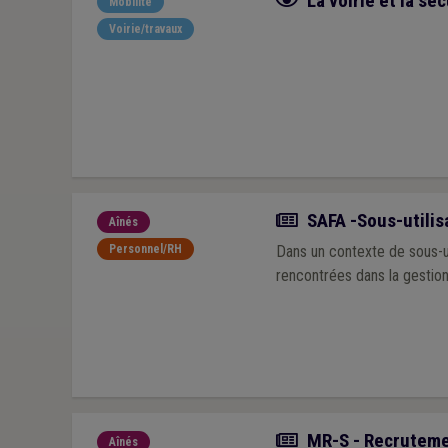
La voirie et la séc
Mobilité
Voirie/travaux
Actualité
SAFA -Sous-utilisa
Aînés
Personnel/RH
Dans un contexte de sous-ut
rencontrées dans la gestio
Actualité
MR-S - Recrutement
Aînés