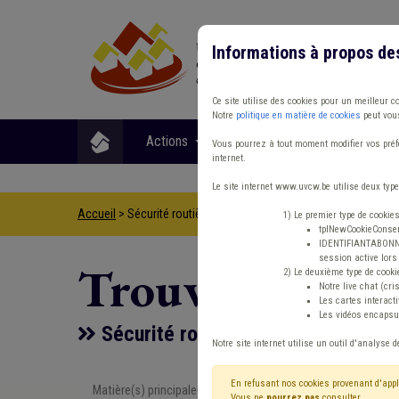
Informations à propos de
Ce site utilise des cookies pour un meilleur c
Notre
politique en matière de cookies
peut vous
Actions
Matières
Format
Vous pourrez à tout moment modifier vos préfé
internet.
Le site internet www.uvcw.be utilise deux type
Accueil
> Sécurité routière Recrutement
1) Le premier type de cookie
tplNewCookieConsent
IDENTIFIANTABONNE :
session active lors 
Trouver un co
2) Le deuxième type de cooki
Notre live chat (cri
Les cartes interac
Les vidéos encapsul
Sécurité routière Recrutement
Notre site internet utilise un outil d'analyse d
En refusant nos cookies provenant d'appl
Matière(s) principale(s)
Type de con
Vous ne
pourrez pas
consulter