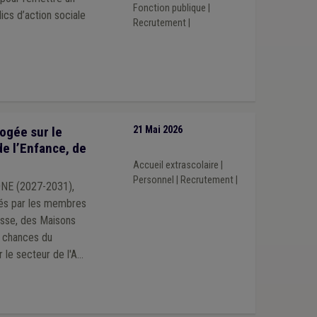
Fonction publique
|
ics d’action sociale
Recrutement
|
ogée sur le
21 Mai 2026
e l’Enfance, de
Accueil extrascolaire
|
Personnel
|
Recrutement
|
'ONE (2027-2031),
ités par les membres
esse, des Maisons
s chances du
r le secteur de l'ATL