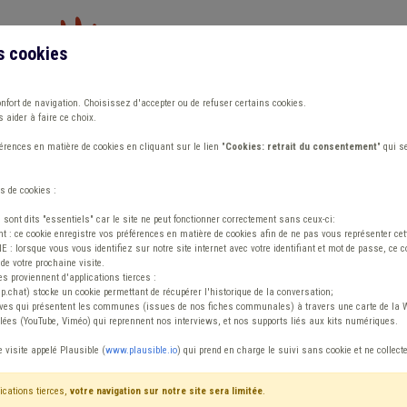
s cookies
Vous travaillez dans un/une
onfort de navigation. Choisissez d'accepter ou de refuser certains cookies.
 aider à faire ce choix.
ions
Publications
Outils
Fiches communa
rences en matière de cookies en cliquant sur le lien "
Cookies: retrait du consentement
" qui s
s de cookies :
s sont dits "essentiels" car le site ne peut fonctionner correctement sans ceux-ci:
 : ce cookie enregistre vos préférences en matière de cookies afin de ne pas vous représenter cette
 lorsque vous vous identifiez sur notre site internet avec votre identifiant et mot de passe, ce co
de votre prochaine visite.
ntenu
es proviennent d'applications tierces :
sp.chat) stocke un cookie permettant de récupérer l'historique de la conversation;
tives qui présentent les communes (issues de nos fiches communales) à travers une carte de la W
ées (YouTube, Viméo) qui reprennent nos interviews, et nos supports liés aux kits numériques.
e visite appelé Plausible (
www.plausible.io
) qui prend en charge le suivi sans cookie et ne collect
ications tierces,
votre navigation sur notre site sera limitée
.
tenu
Avis / Actions