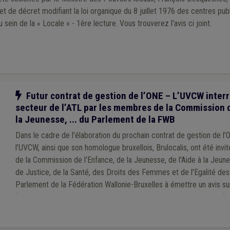
et de décret modifiant la loi organique du 8 juillet 1976 des centres publ
relatif au régime d’emploi au sein de la « Locale » - 1ère lecture. Vous trouverez l'avis ci joint.
Notre action
Futur contrat de gestion de l’ONE – L’UVCW interr
secteur de l’ATL par les membres de la Commission d
la Jeunesse, ... du Parlement de la FWB
Dans le cadre de l'élaboration du prochain contrat de gestion de l
l’UVCW, ainsi que son homologue bruxellois, Brulocalis, ont été inv
de la Commission de l'Enfance, de la Jeunesse, de l'Aide à la Jeun
de Justice, de la Santé, des Droits des Femmes et de l'Egalité de
Parlement de la Fédération Wallonie-Bruxelles à émettre un avis su
(accueil extrascolaire, centres de vacances et écoles de devoirs).