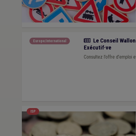
Actualité
Le Conseil Wallon
Europe/international
Exécutif·ve
Consultez l’offre d’emploi 
ISP