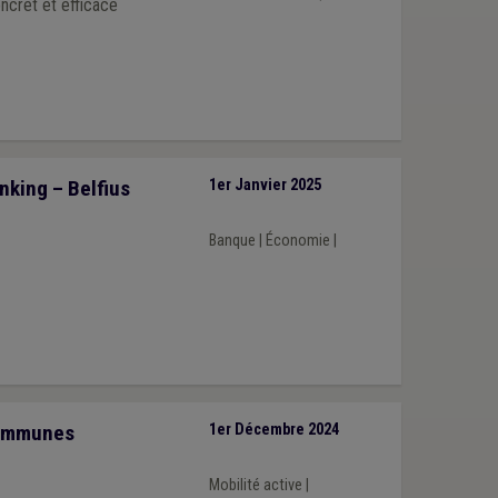
oncret et efficace
nking – Belfius
1er Janvier 2025
Banque
|
Économie
|
communes
1er Décembre 2024
Mobilité active
|