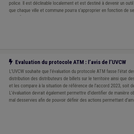
police. Il est déclinable localement et est destiné à devenir un outi
que chaque ville et commune pourra s’approprier en fonction de se
spécificités de son territoire, à l’échelle d’une zone de police.
Notre action
Evaluation du protocole ATM : l’avis de l’UVCW
L’UVCW souhaite que l’évaluation du protocole ATM fasse l’état des
distribution des distributeurs de billets sur le territoire ainsi que 
et les compare à la situation de référence de l’accord 2023, soit
L’évaluation devrait également permettre d’identifier de manière o
mal desservies afin de pouvoir définir des actions permettant d’amél