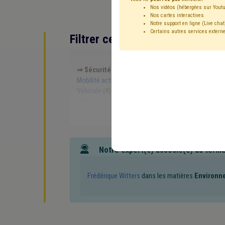
Nos vidéos (hébergées sur Youtu
Nos cartes interactives
Notre support en ligne (Live chat
Certains autres services externe
Filtrer cette requête avec des 
⇒ Sécurité routière
(
retirer le mot clé
)
⇒ Banq
Mobilité active
(6)
Investissement
(5)
Amende
Véhicule
(4)
Transport en commun
(3)
Accessib
Ordre public
(2)
⇒ Holding communal
(
retirer l
Redevance
(2)
Taxe
(1)
Label
(1)
Festivité
(1
Tourisme
(1)
Simplification administrative
(1)
Loi communale
(1)
Allocations familiales
(1)
P
Éclairage public
(1)
Économie
(1)
Électricité
(1
Notre expert(e) associé(e) au term
Conseil communal
(1)
Frédérique Witters
dans les matières
Environn