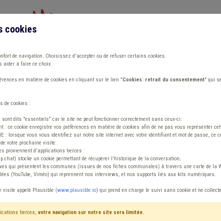
s cookies
Vous travaillez dans un/une
onfort de navigation. Choisissez d'accepter ou de refuser certains cookies.
 aider à faire ce choix.
ions
Publications
Outils
Fiches communa
rences en matière de cookies en cliquant sur le lien "
Cookies: retrait du consentement
" qui s
s de cookies :
ommunal
s sont dits "essentiels" car le site ne peut fonctionner correctement sans ceux-ci:
 : ce cookie enregistre vos préférences en matière de cookies afin de ne pas vous représenter cette
 lorsque vous vous identifiez sur notre site internet avec votre identifiant et mot de passe, ce co
de votre prochaine visite.
ntenu
es proviennent d'applications tierces :
sp.chat) stocke un cookie permettant de récupérer l'historique de la conversation;
tives qui présentent les communes (issues de nos fiches communales) à travers une carte de la W
ées (YouTube, Viméo) qui reprennent nos interviews, et nos supports liés aux kits numériques.
la route Holding communal
e visite appelé Plausible (
www.plausible.io
) qui prend en charge le suivi sans cookie et ne collect
ications tierces,
votre navigation sur notre site sera limitée
.
tenu
Avis / Actions