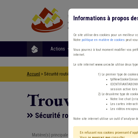
Informations à propos de
Ce site utilise des cookies pour un meilleur c
Notre
politique en matière de cookies
peut vous
Actions
Matières
Format
Vous pourrez à tout moment modifier vos préfé
internet.
Le site internet www.uvcw.be utilise deux type
Accueil
> Sécurité routière Banque Code de la route Holding c
1) Le premier type de cookie
tplNewCookieConsent
IDENTIFIANTABONNE :
session active lors 
Trouver un co
2) Le deuxième type de cooki
Notre live chat (cri
Les cartes interac
Les vidéos encapsul
Sécurité routière Banque Code de 
Notre site internet utilise un outil d'analyse d
En refusant nos cookies provenant d'appl
Matière(s) principale(s)
Type de con
Vous ne
pourrez pas
consulter