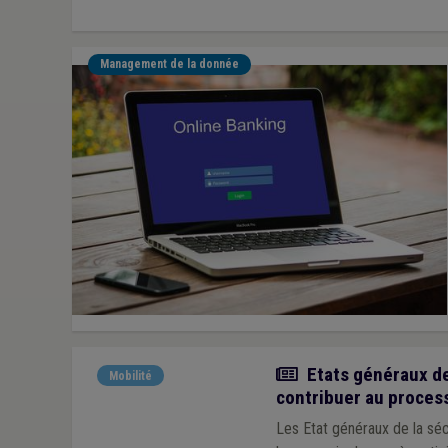
Management de la donnée
Actualité
Etats généraux de
Mobilité
contribuer au proces
Les Etat généraux de la séc