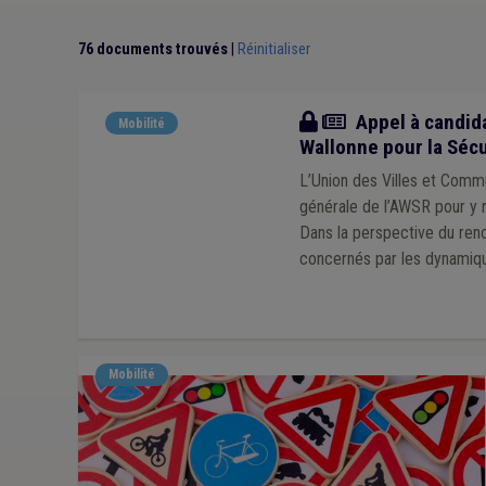
76 documents trouvés
|
Réinitialiser
Actualité
Appel à candida
Mobilité
Wallonne pour la Sécu
L’Union des Villes et Comm
générale de l’AWSR pour y r
Dans la perspective du reno
concernés par les dynamiqu
Mobilité