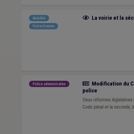
Fiche focus
La voirie et la séc
Mobilité
Voirie/travaux
Actualité
Modification du C
Police administrative
police
Deux réformes législatives majeure
Code pénal et la seconde, l