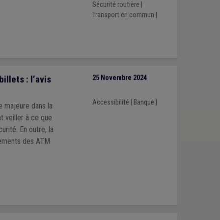
Sécurité routière
|
Transport en commun
|
llets : l’avis
25 Novembre 2024
Accessibilité
|
Banque
|
e majeure dans la
t veiller à ce que
urité. En outre, la
acements des ATM