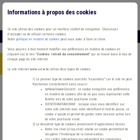
Informations à propos des cookies
Connexion
Vous travaillez dans un/une
Ce site utilise des cookies pour un meilleur confort de navigation. Choisissez
d'accepter ou de refuser certains cookies.
MENU
Notre
politique en matière de cookies
peut vous aider à faire ce choix.
Vous pourrez à tout moment modifier vos préférences en matière de cookies en
cliquant sur le lien "
Cookies: retrait du consentement
" qui se trouve dans le bas de
chaque page du site internet.
Accueil
> Sécurité routière Banque Code de la route Zone de
secours
Le site internet www.uvcw.be utilise deux types de cookies :
1) Le premier type de cookies sont dits "essentiels" car le site ne peut
fonctionner correctement sans ceux-ci:
Trouver un contenu
tplNewCookieConsent : ce cookie enregistre vos préférences
en matière de cookies afin de ne pas vous représenter cette
fenêtre lors de votre prochaine visite.
Sécurité routière Banque Code de la
IDENTIFIANTABONNE : lorsque vous vous identifiez sur
notre site internet avec votre identifiant et mot de passe, ce
route Zone de secours
cookie s'ajoute et permet de garder votre session active lors
de votre prochaine visite.
2) Le deuxième type de cookies proviennent d'applications tierces :
Notre live chat (crisp.chat) stocke un cookie permettant de
Matière(s) principale(s)
récupérer l'historique de la conversation;
Les cartes interactives qui présentent les communes