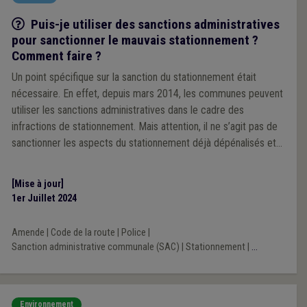
Q/R
Puis-je utiliser des sanctions administratives
pour sanctionner le mauvais stationnement ?
Comment faire ?
Un point spécifique sur la sanction du stationnement était
nécessaire. En effet, depuis mars 2014, les communes peuvent
utiliser les sanctions administratives dans le cadre des
infractions de stationnement. Mais attention, il ne s’agit pas de
sanctionner les aspects du stationnement déjà dépénalisés et
analysés dans la première question de notre série.
[Mise à jour]
1er Juillet 2024
Amende
|
Code de la route
|
Police
|
Sanction administrative communale (SAC)
|
Stationnement
|
...
Environnement