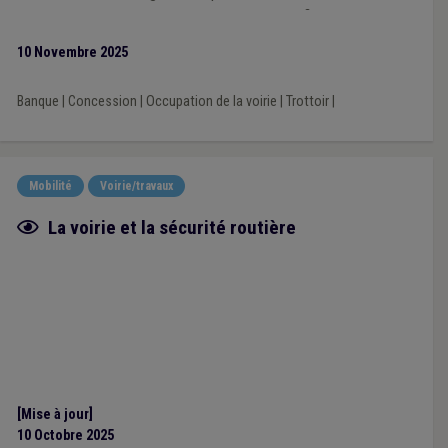
manière objective les zones mal desservies afin de pouvoir
définir des actions permettant d’améliorer la situation.
10 Novembre 2025
Banque
|
Concession
|
Occupation de la voirie
|
Trottoir
|
Mobilité
Voirie/travaux
Fiche focus
La voirie et la sécurité routière
[Mise à jour]
10 Octobre 2025