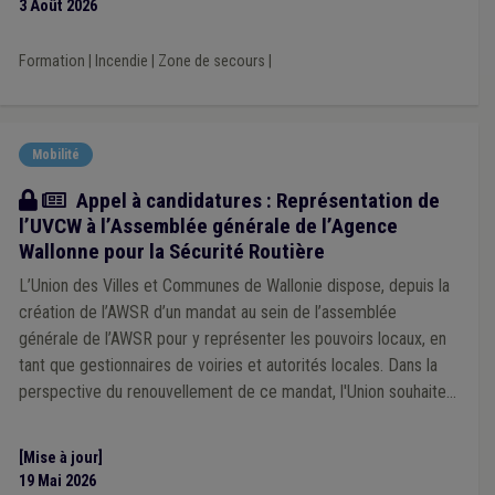
Responsabilité civile
(1)
3 Août 2026
Réseau autonome des voies lentes (RAVeL)
(1)
Régularisation
(1)
Terrorisme
(1)
Tourisme
(1)
Formation
|
Incendie
|
Zone de secours
|
Constitution
(1)
Agent constatateur
(1)
Attribution de marché
(1)
Audit
(1)
Certificat vert
(1)
Comité de direction
(1)
Mobilité
Actualité
Appel à candidatures : Représentation de
l’UVCW à l’Assemblée générale de l’Agence
Wallonne pour la Sécurité Routière
L’Union des Villes et Communes de Wallonie dispose, depuis la
création de l’AWSR d’un mandat au sein de l’assemblée
générale de l’AWSR pour y représenter les pouvoirs locaux, en
tant que gestionnaires de voiries et autorités locales. Dans la
perspective du renouvellement de ce mandat, l'Union souhaite
s'adjoindre l'expertise de mandataires locaux concernés par les
dynamiques de sécurité routière.
[Mise à jour]
19 Mai 2026