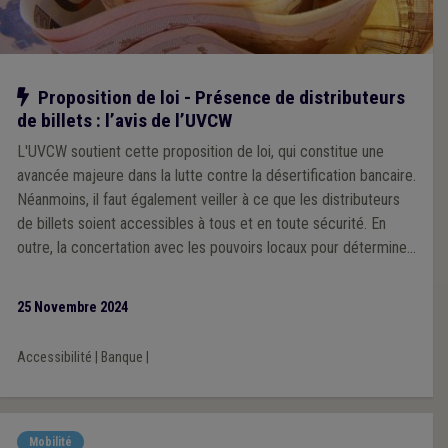
Notre action
Proposition de loi - Présence de distributeurs
de billets : l’avis de l’UVCW
L'UVCW soutient cette proposition de loi, qui constitue une
avancée majeure dans la lutte contre la désertification bancaire.
Néanmoins, il faut également veiller à ce que les distributeurs
de billets soient accessibles à tous et en toute sécurité. En
outre, la concertation avec les pouvoirs locaux pour déterminer
les emplacements des ATM doit être assurée.
25 Novembre 2024
Accessibilité
|
Banque
|
Mobilité