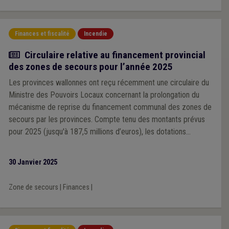
Finances et fiscalité
Incendie
Actualité
Circulaire relative au financement provincial
des zones de secours pour l’année 2025
Les provinces wallonnes ont reçu récemment une circulaire du
Ministre des Pouvoirs Locaux concernant la prolongation du
mécanisme de reprise du financement communal des zones de
secours par les provinces. Compte tenu des montants prévus
pour 2025 (jusqu'à 187,5 millions d’euros), les dotations
communales aux zones de secours pourront être revues à la
baisse.
30 Janvier 2025
Zone de secours
|
Finances
|