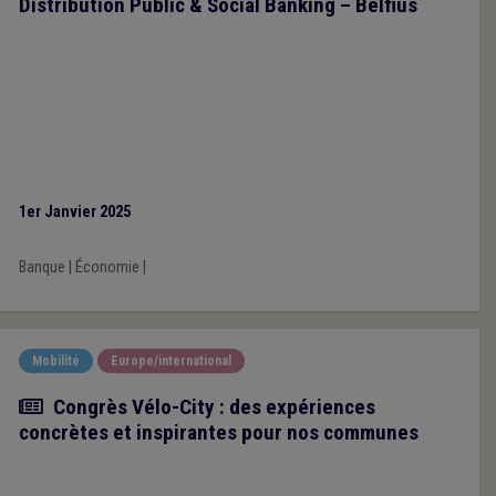
Distribution Public & Social Banking – Belfius
1er Janvier 2025
Banque
|
Économie
|
Mobilité
Europe/international
Article
Congrès Vélo-City : des expériences
concrètes et inspirantes pour nos communes