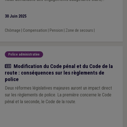
structurels et pérennes, inscrits dans la législation, permettant
aux communes, aux CPAS, aux zones de secours et aux zones
30 Juin 2025
de police de remplir leurs missions essentielles auprès des
citoyens, dans le respect des équilibres financiers locaux. Cette
Chômage
|
Compensation
|
Pension
|
Zone de secours
|
responsabilité partagée est la condition indispensable pour
préserver la cohésion sociale, la sécurité de proximité et la
capacité d’action des pouvoirs locaux dans la transition sociale
et durable que notre société exige. L’Union des Villes et
Police administrative
Communes de Wallonie asbl reste pleinement vigilante et
Actualité
Modification du Code pénal et du Code de la
disponible pour travailler avec le Gouvernement fédéral afin de
route : conséquences sur les règlements de
trouver des solutions concrètes, réalistes et équilibrées.
police
Deux réformes législatives majeures auront un impact direct
sur les règlements de police. La première concerne le Code
pénal et la seconde, le Code de la route.