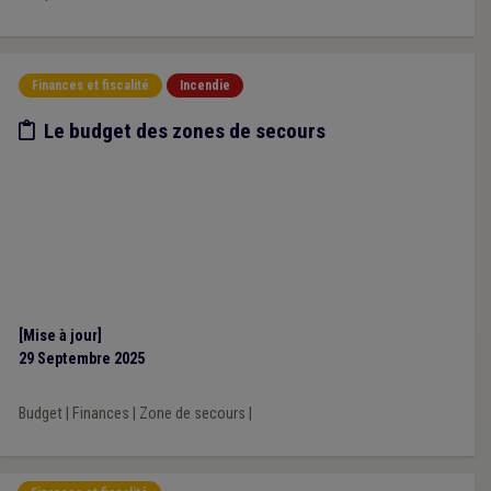
Finances et fiscalité
Incendie
Etude/chiffres
Le budget des zones de secours
[Mise à jour]
29 Septembre 2025
Budget
|
Finances
|
Zone de secours
|