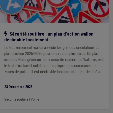
Notre action
Sécurité routière : un plan d’action wallon
déclinable localement
Le Gouvernement wallon a validé les grandes orientations du
plan d’action 2026-2030 pour des routes plus sûres. Ce plan,
issu des Etats généraux de la sécurité routière en Wallonie, est
le fruit d’un travail collaboratif impliquant les communes et
zones de police. Il est déclinable localement et est destiné à
devenir un outil concret et efficace que chaque ville et
commune pourra s’approprier en fonction de ses priorités et
23 Décembre 2025
des spécificités de son territoire, à l’échelle d’une zone de
police.
Sécurité routière
|
Voirie
|