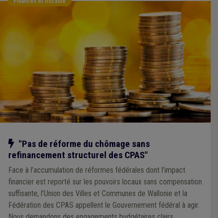
Finances et fiscalité
Notre action
"Pas de réforme du chômage sans
refinancement structurel des CPAS"
Face à l’accumulation de réformes fédérales dont l’impact
financier est reporté sur les pouvoirs locaux sans compensation
suffisante, l’Union des Villes et Communes de Wallonie et la
Fédération des CPAS appellent le Gouvernement fédéral à agir.
Nous demandons des engagements budgétaires clairs,