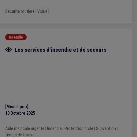
Sécurité routière
|
Voirie
|
Incendie
Fiche focus
Les services d'incendie et de secours
[Mise à jour]
10 Octobre 2025
Aide médicale urgente
|
Incendie
|
Protection civile
|
Subvention
|
Temps de travail
|
...