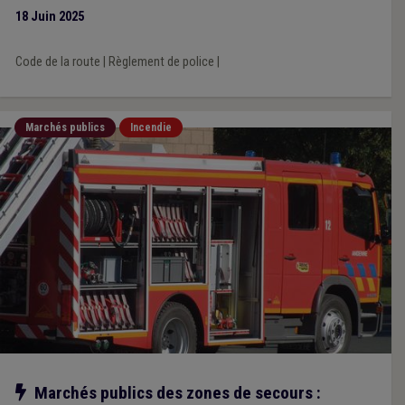
18 Juin 2025
Code de la route
|
Règlement de police
|
Marchés publics
Incendie
Notre action
Marchés publics des zones de secours :