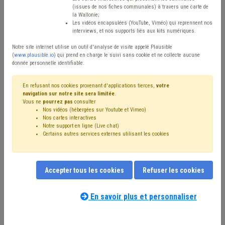
(issues de nos fiches communales) à travers une carte de
Type de contenu
la Wallonie;
Les vidéos encapsulées (YouTube, Viméo) qui reprennent nos
interviews, et nos supports liés aux kits numériques.
Avis / Actions
Notre site internet utilise un outil d'analyse de visite appelé Plausible
Réinitialiser
(
www.plausible.io
) qui prend en charge le suivi sans cookie et ne collecte aucune
donnée personnelle identifiable.
En refusant nos cookies provenant d'applications tierces,
votre
navigation sur notre site sera limitée
.
Filtrer cette requête avec des mots-clés
Vous ne
pourrez pas
consulter
Nos vidéos (hébergées sur Youtube et Vimeo)
Nos cartes interactives
Notre support en ligne (Live chat)
⇒ Zone de secours
(
retirer le mot clé
)
Certains autres services externes utilisant les cookies
⇒ Sécurité routière
(
retirer le mot clé
)
⇒ Banque
(
retirer le mot clé
)
⇒ Code de la route
(
retirer le mot clé
)
Budget
(20)
Accepter tous les cookies
Refuser les cookies
Voirie
(20)
Stationnement
(16)
Signalisation
(15)
Zone de police
(15)
Personnel
(15)
Dépense
(10)
Sécurité civile
(10)
Finances
(9)
Police
(8)
En savoir plus et personnaliser
⇒ Sécurité
(
retirer le mot clé
)
Temps de travail
(7)
Nos experts associés au terme que
Trottoir
(7)
Pension
(7)
Investissement
(6)
Collège
(6)
vous recherchez
(merci de prendre
Bourgmestre
(6)
Mobilité active
(6)