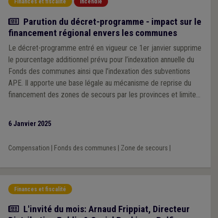
Finances et fiscalité
Incendie
Actualité
Parution du décret-programme - impact sur le
financement régional envers les communes
Le décret-programme entré en vigueur ce 1er janvier supprime
le pourcentage additionnel prévu pour l’indexation annuelle du
Fonds des communes ainsi que l’indexation des subventions
APE. Il apporte une base légale au mécanisme de reprise du
financement des zones de secours par les provinces et limite
le complément régional accordé aux communes aux crédits
régionaux disponibles.
6 Janvier 2025
Compensation
|
Fonds des communes
|
Zone de secours
|
Finances et fiscalité
Article
L'invité du mois: Arnaud Frippiat, Directeur