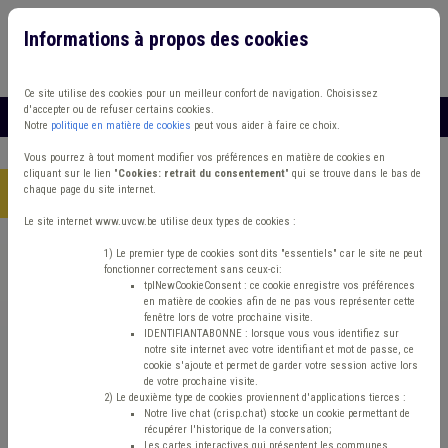
Informations à propos des cookies
Connexion
Vous travaillez dans un/une
Ce site utilise des cookies pour un meilleur confort de navigation. Choisissez
d'accepter ou de refuser certains cookies.
MENU
Notre
politique en matière de cookies
peut vous aider à faire ce choix.
Vous pourrez à tout moment modifier vos préférences en matière de cookies en
cliquant sur le lien "
Cookies: retrait du consentement
" qui se trouve dans le bas de
chaque page du site internet.
Accueil
> Sécurité routière Banque Concession Amende
Le site internet www.uvcw.be utilise deux types de cookies :
Trouver un contenu
1) Le premier type de cookies sont dits "essentiels" car le site ne peut
fonctionner correctement sans ceux-ci:
tplNewCookieConsent : ce cookie enregistre vos préférences
en matière de cookies afin de ne pas vous représenter cette
Sécurité routière Banque Concession
fenêtre lors de votre prochaine visite.
IDENTIFIANTABONNE : lorsque vous vous identifiez sur
Amende
notre site internet avec votre identifiant et mot de passe, ce
cookie s'ajoute et permet de garder votre session active lors
de votre prochaine visite.
2) Le deuxième type de cookies proviennent d'applications tierces :
Matière(s) principale(s)
Notre live chat (crisp.chat) stocke un cookie permettant de
récupérer l'historique de la conversation;
Les cartes interactives qui présentent les communes