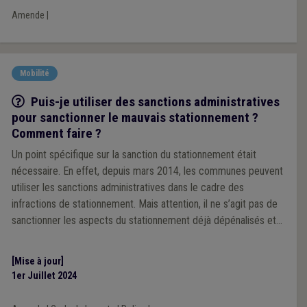
Amende
|
Mobilité
Q/R
Puis-je utiliser des sanctions administratives
pour sanctionner le mauvais stationnement ?
Comment faire ?
Un point spécifique sur la sanction du stationnement était
nécessaire. En effet, depuis mars 2014, les communes peuvent
utiliser les sanctions administratives dans le cadre des
infractions de stationnement. Mais attention, il ne s’agit pas de
sanctionner les aspects du stationnement déjà dépénalisés et
analysés dans la première question de notre série.
[Mise à jour]
1er Juillet 2024