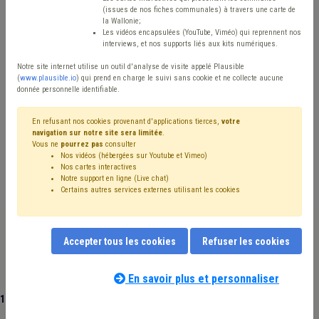
Type de contenu
(issues de nos fiches communales) à travers une carte de
la Wallonie;
Avis / Actions
Les vidéos encapsulées (YouTube, Viméo) qui reprennent nos
interviews, et nos supports liés aux kits numériques.
Réinitialiser
Notre site internet utilise un outil d'analyse de visite appelé Plausible
(
www.plausible.io
) qui prend en charge le suivi sans cookie et ne collecte aucune
donnée personnelle identifiable.
Filtrer cette requête avec des mots-clés
En refusant nos cookies provenant d'applications tierces,
votre
navigation sur notre site sera limitée
.
Vous ne
pourrez pas
consulter
Nos vidéos (hébergées sur Youtube et Vimeo)
⇒ Amende
(
retirer le mot clé
)
Nos cartes interactives
Notre support en ligne (Live chat)
⇒ Sécurité routière
(
retirer le mot clé
)
Certains autres services externes utilisant les cookies
⇒ Banque
(
retirer le mot clé
)
⇒ Concession
(
retirer le mot clé
)
Voirie
(14)
Stationnement
(13)
Pouvoir adjudicateur
(9)
Accepter tous les cookies
Refuser les cookies
Sanction administrative communale (SAC)
(8)
Taxe
(8)
Véhicule
(7)
Signalisation
(7)
Location
(6)
Zone de police
(6)
En savoir plus et personnaliser
Code wallon du logement et de l'habitat durable
(6)
112 documents trouvés
|
Réinitialiser
Trottoir
(5)
Insalubrité
(5)
Investissement
(5)
Code de la route
(5)
Accessibilité
(4)
Budget
(4)