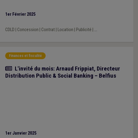
1er Février 2025
CDLD
|
Concession
|
Contrat
|
Location
|
Publicité
|
...
Finances et fiscalité
Article
L'invité du mois: Arnaud Frippiat, Directeur
Distribution Public & Social Banking – Belfius
1er Janvier 2025