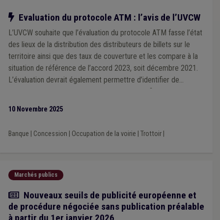
Notre action
Evaluation du protocole ATM : l’avis de l’UVCW
L’UVCW souhaite que l’évaluation du protocole ATM fasse l’état
des lieux de la distribution des distributeurs de billets sur le
territoire ainsi que des taux de couverture et les compare à la
situation de référence de l’accord 2023, soit décembre 2021.
L’évaluation devrait également permettre d’identifier de
manière objective les zones mal desservies afin de pouvoir
définir des actions permettant d’améliorer la situation.
10 Novembre 2025
Banque
|
Concession
|
Occupation de la voirie
|
Trottoir
|
Marchés publics
Actualité
Nouveaux seuils de publicité européenne et
de procédure négociée sans publication préalable
à partir du 1er janvier 2026