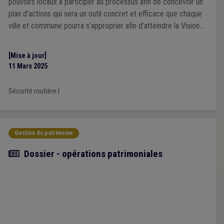
pouvoirs locaux à participer au processus afin de concevoir un
plan d’actions qui sera un outil concret et efficace que chaque
ville et commune pourra s’approprier afin d’atteindre la Vision
Zéro en 2050.
[Mise à jour]
11 Mars 2025
Sécurité routière
|
Gestion du patrimoine
Article
Dossier - opérations patrimoniales