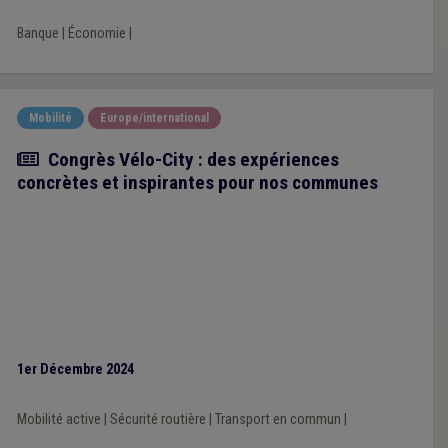
Banque
|
Économie
|
Mobilité
Europe/international
Article
Congrès Vélo-City : des expériences
concrètes et inspirantes pour nos communes
1er Décembre 2024
Mobilité active
|
Sécurité routière
|
Transport en commun
|