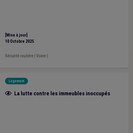
[Mise à jour]
10 Octobre 2025
Sécurité routière
|
Voirie
|
Logement
Fiche focus
La lutte contre les immeubles inoccupés