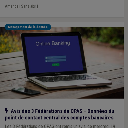
modalités de recours. Un arrêté ministériel devrait voir le jour
Amende
|
Sans abri
|
prochainement pour désigner les agents constatateurs au sein
du SPW.
Management de la donnée
Notre action
Avis des 3 Fédérations de CPAS – Données du
point de contact central des comptes bancaires
Les 3 Fédérations de CPAS ont remis un avis, ce mercredi 19