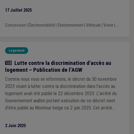
tous.
17 Juillet 2025
Concession
|
Électromobilité
|
Stationnement
|
Véhicule
|
Voirie
|
...
Logement
Actualité
Lutte contre la discrimination d'accès au
logement – Publication de l’AGW
Comme nous vous en informions, le décret du 30 novembre
2023 visant à lutter contre la discrimination dans l’accès au
logement avait été publié le 22 décembre 2023. L’arrêté du
Gouvernement wallon portant exécution de ce décret vient
d’être publié au Moniteur belge ce 2 juin 2025. Cet arrêté
apporte des précisions quant au contenu et aux délais de
transmission du PV, quant au calcul du montant l’amende
2 Juin 2025
administrative et quant au contenu de la formation et aux