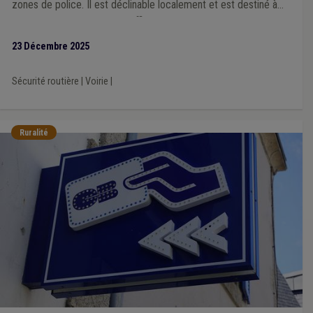
zones de police. Il est déclinable localement et est destiné à
devenir un outil concret et efficace que chaque ville et
commune pourra s’approprier en fonction de ses priorités et
23 Décembre 2025
des spécificités de son territoire, à l’échelle d’une zone de
police.
Sécurité routière
|
Voirie
|
Ruralité