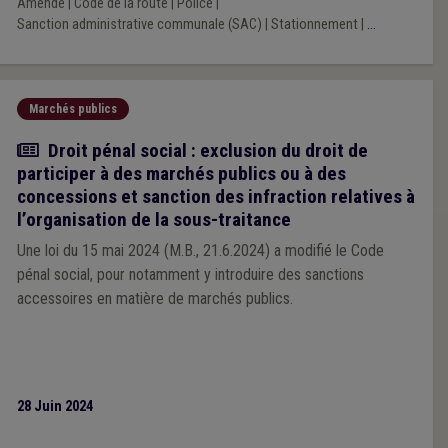
Amende
|
Code de la route
|
Police
|
Sanction administrative communale (SAC)
|
Stationnement
|
...
Marchés publics
Actualité
Droit pénal social : exclusion du droit de
participer à des marchés publics ou à des
concessions et sanction des infraction relatives à
l’organisation de la sous-traitance
Une loi du 15 mai 2024 (M.B., 21.6.2024) a modifié le Code
pénal social, pour notamment y introduire des sanctions
accessoires en matière de marchés publics.
28 Juin 2024