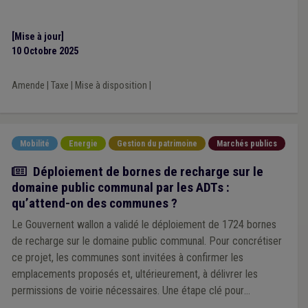
[Mise à jour]
10 Octobre 2025
Amende
|
Taxe
|
Mise à disposition
|
Mobilité
Energie
Gestion du patrimoine
Marchés publics
Article
Déploiement de bornes de recharge sur le
domaine public communal par les ADTs :
qu’attend-on des communes ?
Le Gouvernent wallon a validé le déploiement de 1724 bornes
de recharge sur le domaine public communal. Pour concrétiser
ce projet, les communes sont invitées à confirmer les
emplacements proposés et, ultérieurement, à délivrer les
permissions de voirie nécessaires. Une étape clé pour
accélérer la transition vers une mobilité électrique accessible à