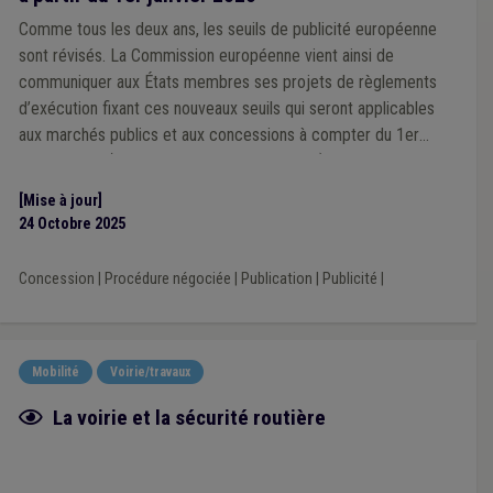
Comme tous les deux ans, les seuils de publicité européenne
sont révisés. La Commission européenne vient ainsi de
communiquer aux États membres ses projets de règlements
d’exécution fixant ces nouveaux seuils qui seront applicables
aux marchés publics et aux concessions à compter du 1er
janvier 2026 (pour les années 2026 et 2027).
[Mise à jour]
24 Octobre 2025
Concession
|
Procédure négociée
|
Publication
|
Publicité
|
Mobilité
Voirie/travaux
Fiche focus
La voirie et la sécurité routière