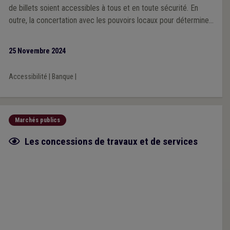
de billets soient accessibles à tous et en toute sécurité. En
outre, la concertation avec les pouvoirs locaux pour déterminer
les emplacements des ATM doit être assurée.
25 Novembre 2024
Accessibilité
|
Banque
|
Marchés publics
Fiche focus
Les concessions de travaux et de services