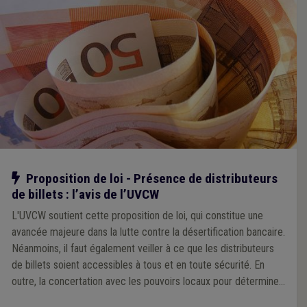
Notre action
Proposition de loi - Présence de distributeurs
de billets : l’avis de l’UVCW
L'UVCW soutient cette proposition de loi, qui constitue une
avancée majeure dans la lutte contre la désertification bancaire.
Néanmoins, il faut également veiller à ce que les distributeurs
de billets soient accessibles à tous et en toute sécurité. En
outre, la concertation avec les pouvoirs locaux pour déterminer
les emplacements des ATM doit être assurée.