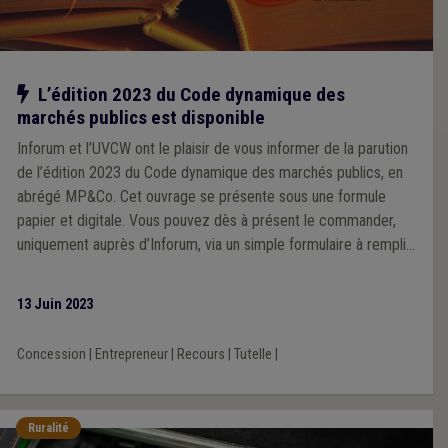
Notre action
L’édition 2023 du Code dynamique des
marchés publics est disponible
Inforum et l’UVCW ont le plaisir de vous informer de la parution
de l’édition 2023 du Code dynamique des marchés publics, en
abrégé MP&Co. Cet ouvrage se présente sous une formule
papier et digitale. Vous pouvez dès à présent le commander,
uniquement auprès d’Inforum, via un simple formulaire à remplir
sur le site https://www.mpandco.be
13 Juin 2023
Concession
|
Entrepreneur
|
Recours
|
Tutelle
|
Ruralité