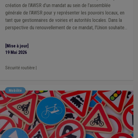
Recrutement
(1)
Éolien
(1)
Étranger
(1)
Fédasil
(1)
création de l’AWSR d’un mandat au sein de l’assemblée
Finances
(1)
Forain
(1)
Formation
(1)
Droit pénal
(1)
générale de l’AWSR pour y représenter les pouvoirs locaux, en
Éclairage public
(1)
Économie
(1)
Électricité
(1)
tant que gestionnaires de voiries et autorités locales. Dans la
Énergie
(1)
Entretien des voiries
(1)
Patrimoine
(1)
perspective du renouvellement de ce mandat, l'Union souhaite
Pension
(1)
Climat
(1)
Cohabitation
(1)
Collège
(1)
s'adjoindre l'expertise de mandataires locaux concernés par les
Commerce
(1)
Allocations familiales
(1)
dynamiques de sécurité routière.
Conseil de l'action sociale
(1)
[Mise à jour]
19 Mai 2026
Sécurité routière
|
Mobilité