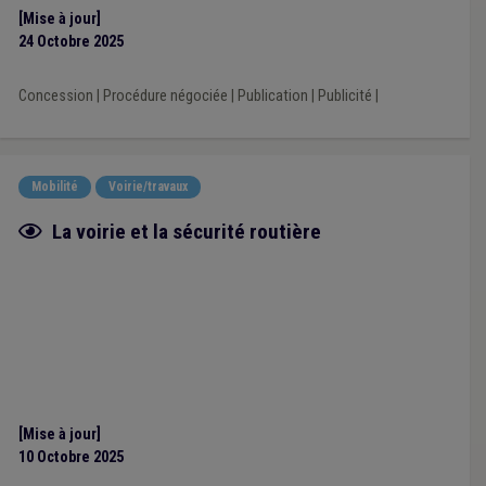
[Mise à jour]
24 Octobre 2025
Concession
|
Procédure négociée
|
Publication
|
Publicité
|
Mobilité
Voirie/travaux
Fiche focus
La voirie et la sécurité routière
[Mise à jour]
10 Octobre 2025