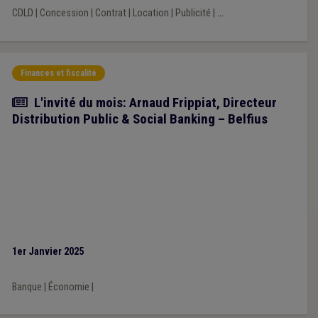
CDLD
|
Concession
|
Contrat
|
Location
|
Publicité
|
...
Finances et fiscalité
Article
L'invité du mois: Arnaud Frippiat, Directeur
Distribution Public & Social Banking – Belfius
1er Janvier 2025
Banque
|
Économie
|