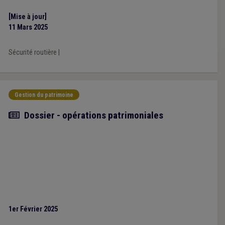
[Mise à jour]
11 Mars 2025
Sécurité routière
|
Gestion du patrimoine
Article
Dossier - opérations patrimoniales
1er Février 2025