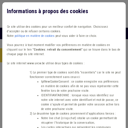
Informations à propos des cookies
Connexion
Vous travaillez dans un/une
Ce site utilise des cookies pour un meilleur confort de navigation. Choisissez
d'accepter ou de refuser certains cookies.
MENU
Notre
politique en matière de cookies
peut vous aider à faire ce choix.
Vous pourrez à tout moment modifier vos préférences en matière de cookies en
cliquant sur le lien "
Cookies: retrait du consentement
" qui se trouve dans le bas de
chaque page du site internet.
Accueil
> Sécurité routière Banque Concession Code de la route
Le site internet www.uvcw.be utilise deux types de cookies :
Trouver un contenu
1) Le premier type de cookies sont dits "essentiels" car le site ne peut
fonctionner correctement sans ceux-ci:
tplNewCookieConsent : ce cookie enregistre vos préférences
en matière de cookies afin de ne pas vous représenter cette
Sécurité routière Banque Concession
fenêtre lors de votre prochaine visite.
IDENTIFIANTABONNE : lorsque vous vous identifiez sur
Code de la route
notre site internet avec votre identifiant et mot de passe, ce
cookie s'ajoute et permet de garder votre session active lors
de votre prochaine visite.
2) Le deuxième type de cookies proviennent d'applications tierces :
Matière(s) principale(s)
Notre live chat (crisp.chat) stocke un cookie permettant de
récupérer l'historique de la conversation;
Les cartes interactives qui présentent les communes