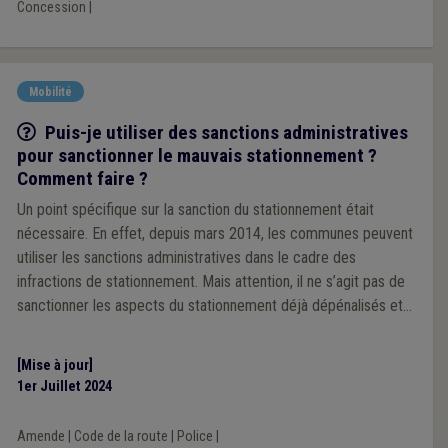
Concession
|
Mobilité
Q/R
Puis-je utiliser des sanctions administratives
pour sanctionner le mauvais stationnement ?
Comment faire ?
Un point spécifique sur la sanction du stationnement était
nécessaire. En effet, depuis mars 2014, les communes peuvent
utiliser les sanctions administratives dans le cadre des
infractions de stationnement. Mais attention, il ne s’agit pas de
sanctionner les aspects du stationnement déjà dépénalisés et
analysés dans la première question de notre série.
[Mise à jour]
1er Juillet 2024
Amende
|
Code de la route
|
Police
|