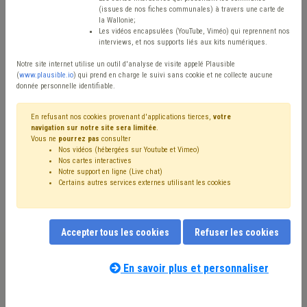
Type de contenu
(issues de nos fiches communales) à travers une carte de
la Wallonie;
Avis / Actions
Les vidéos encapsulées (YouTube, Viméo) qui reprennent nos
interviews, et nos supports liés aux kits numériques.
Réinitialiser
Notre site internet utilise un outil d'analyse de visite appelé Plausible
(
www.plausible.io
) qui prend en charge le suivi sans cookie et ne collecte aucune
donnée personnelle identifiable.
Filtrer cette requête avec des mots-clés
En refusant nos cookies provenant d'applications tierces,
votre
navigation sur notre site sera limitée
.
Vous ne
pourrez pas
consulter
Nos vidéos (hébergées sur Youtube et Vimeo)
⇒ Sécurité routière
(
retirer le mot clé
)
Nos cartes interactives
Notre support en ligne (Live chat)
⇒ Banque
(
retirer le mot clé
)
Certains autres services externes utilisant les cookies
⇒ Code de la route
(
retirer le mot clé
)
⇒ Concession
(
retirer le mot clé
)
Voirie
(21)
Stationnement
(17)
Signalisation
(15)
Véhicule
(8)
Accepter tous les cookies
Refuser les cookies
Trottoir
(7)
Pouvoir adjudicateur
(7)
Mobilité active
(6)
⇒ Sécurité
(
retirer le mot clé
)
Tutelle
(5)
Amende
(5)
Investissement
(5)
En savoir plus et personnaliser
Notre expert(e) associé(e) au terme
Sanction administrative communale (SAC)
(4)
que vous recherchez
(merci de prendre
Zone de police
(4)
Fracture numérique
(4)
connaissance de notre
politique d'assistance-
Transport en commun
(3)
Contrat
(3)