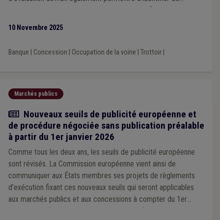
manière objective les zones mal desservies afin de pouvoir
définir des actions permettant d’améliorer la situation.
10 Novembre 2025
Banque
|
Concession
|
Occupation de la voirie
|
Trottoir
|
Marchés publics
Actualité
Nouveaux seuils de publicité européenne et
de procédure négociée sans publication préalable
à partir du 1er janvier 2026
Comme tous les deux ans, les seuils de publicité européenne
sont révisés. La Commission européenne vient ainsi de
communiquer aux États membres ses projets de règlements
d’exécution fixant ces nouveaux seuils qui seront applicables
aux marchés publics et aux concessions à compter du 1er
janvier 2026 (pour les années 2026 et 2027).