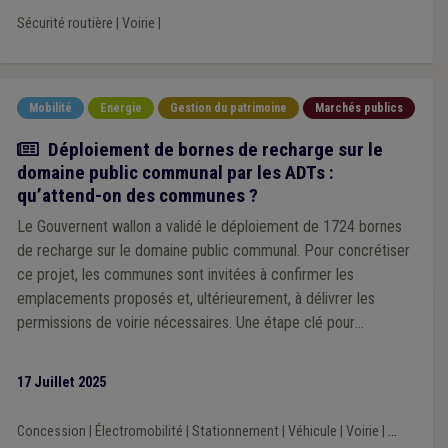
Sécurité routière
|
Voirie
|
Mobilité
Energie
Gestion du patrimoine
Marchés publics
Article
Déploiement de bornes de recharge sur le
domaine public communal par les ADTs :
qu’attend-on des communes ?
Le Gouvernent wallon a validé le déploiement de 1724 bornes
de recharge sur le domaine public communal. Pour concrétiser
ce projet, les communes sont invitées à confirmer les
emplacements proposés et, ultérieurement, à délivrer les
permissions de voirie nécessaires. Une étape clé pour
accélérer la transition vers une mobilité électrique accessible à
tous.
17 Juillet 2025
Concession
|
Électromobilité
|
Stationnement
|
Véhicule
|
Voirie
|
...