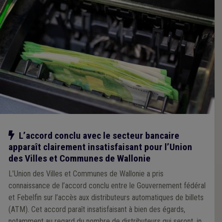
Notre action
L’accord conclu avec le secteur bancaire
apparaît clairement insatisfaisant pour l’Union
des Villes et Communes de Wallonie
L’Union des Villes et Communes de Wallonie a pris
connaissance de l’accord conclu entre le Gouvernement fédéral
et Febelfin sur l’accès aux distributeurs automatiques de billets
(ATM). Cet accord paraît insatisfaisant à bien des égards,
notamment au regard du nombre de distributeurs qui seront, in