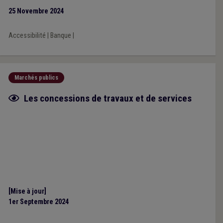
25 Novembre 2024
Accessibilité
|
Banque
|
Marchés publics
Fiche focus
Les concessions de travaux et de services
[Mise à jour]
1er Septembre 2024