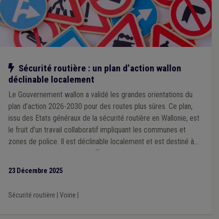
Notre action
Sécurité routière : un plan d’action wallon
déclinable localement
Le Gouvernement wallon a validé les grandes orientations du
plan d’action 2026-2030 pour des routes plus sûres. Ce plan,
issu des Etats généraux de la sécurité routière en Wallonie, est
le fruit d’un travail collaboratif impliquant les communes et
zones de police. Il est déclinable localement et est destiné à
devenir un outil concret et efficace que chaque ville et
commune pourra s’approprier en fonction de ses priorités et
23 Décembre 2025
des spécificités de son territoire, à l’échelle d’une zone de
police.
Sécurité routière
|
Voirie
|