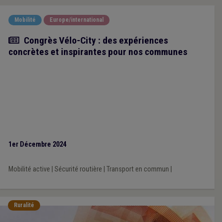
Mobilité
Europe/international
Article
Congrès Vélo-City : des expériences
concrètes et inspirantes pour nos communes
1er Décembre 2024
Mobilité active
|
Sécurité routière
|
Transport en commun
|
Ruralité