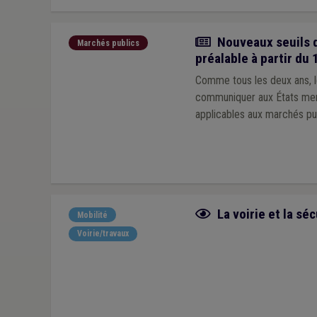
Actualité
Nouveaux seuils d
Marchés publics
préalable à partir du 
Comme tous les deux ans, l
communiquer aux États memb
applicables aux marchés pu
Fiche focus
La voirie et la séc
Mobilité
Voirie/travaux