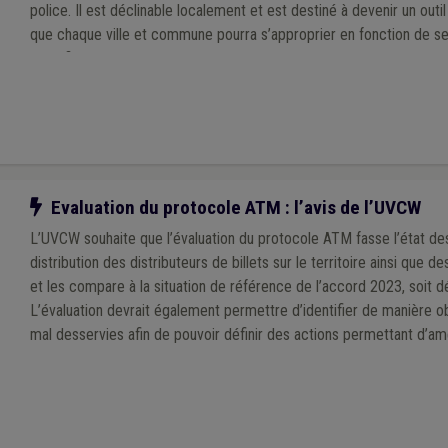
police. Il est déclinable localement et est destiné à devenir un outi
que chaque ville et commune pourra s’approprier en fonction de se
spécificités de son territoire, à l’échelle d’une zone de police.
Notre action
Evaluation du protocole ATM : l’avis de l’UVCW
L’UVCW souhaite que l’évaluation du protocole ATM fasse l’état des
distribution des distributeurs de billets sur le territoire ainsi que 
et les compare à la situation de référence de l’accord 2023, soit
L’évaluation devrait également permettre d’identifier de manière o
mal desservies afin de pouvoir définir des actions permettant d’amél