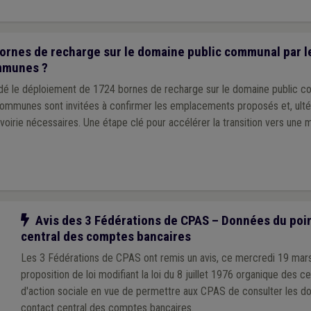
rnes de recharge sur le domaine public communal par le
mmunes ?
idé le déploiement de 1724 bornes de recharge sur le domaine public 
 communes sont invitées à confirmer les emplacements proposés et, ulté
voirie nécessaires. Une étape clé pour accélérer la transition vers une m
Notre action
Avis des 3 Fédérations de CPAS – Données du poin
central des comptes bancaires
Les 3 Fédérations de CPAS ont remis un avis, ce mercredi 19 mars
proposition de loi modifiant la loi du 8 juillet 1976 organique des c
d'action sociale en vue de permettre aux CPAS de consulter les d
contact central des comptes bancaires.