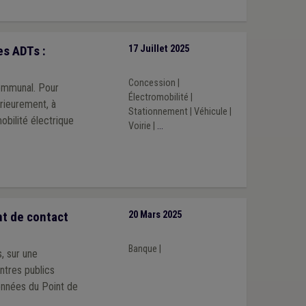
s ADTs :
17 Juillet 2025
Concession
|
communal. Pour
Électromobilité
|
rieurement, à
Stationnement
|
Véhicule
|
obilité électrique
Voirie
|
...
t de contact
20 Mars 2025
Banque
|
, sur une
entres publics
onnées du Point de