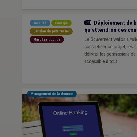
Article
Déploiement de bo
Mobilité
Energie
qu’attend-on des co
Gestion du patrimoine
Le Gouvernent wallon a val
Marchés publics
concrétiser ce projet, les
délivrer les permissions de 
accessible à tous.
Management de la donnée