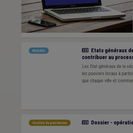
Actualité
Etats généraux de
Mobilité
contribuer au proces
Les Etat généraux de la séc
les pouvoirs locaux à partic
que chaque ville et commune
Article
Dossier - opérati
Gestion du patrimoine