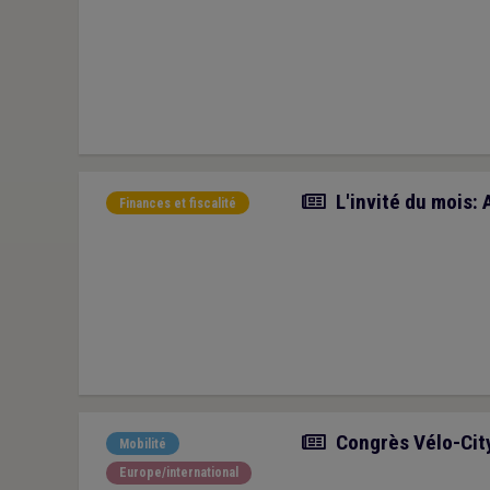
Article
L'invité du mois: 
Finances et fiscalité
Article
Congrès Vélo-City
Mobilité
Europe/international