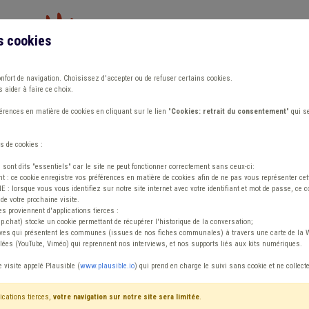
s cookies
Vous travaillez dans un/une
onfort de navigation. Choisissez d'accepter ou de refuser certains cookies.
 aider à faire ce choix.
ions
Publications
Outils
Fiches communa
rences en matière de cookies en cliquant sur le lien "
Cookies: retrait du consentement
" qui s
s de cookies :
s sont dits "essentiels" car le site ne peut fonctionner correctement sans ceux-ci:
 : ce cookie enregistre vos préférences en matière de cookies afin de ne pas vous représenter cette
 lorsque vous vous identifiez sur notre site internet avec votre identifiant et mot de passe, ce co
de votre prochaine visite.
ntenu
es proviennent d'applications tierces :
sp.chat) stocke un cookie permettant de récupérer l'historique de la conversation;
tives qui présentent les communes (issues de nos fiches communales) à travers une carte de la W
ées (YouTube, Viméo) qui reprennent nos interviews, et nos supports liés aux kits numériques.
ion Label
e visite appelé Plausible (
www.plausible.io
) qui prend en charge le suivi sans cookie et ne collect
ications tierces,
votre navigation sur notre site sera limitée
.
tenu
Avis / Actions