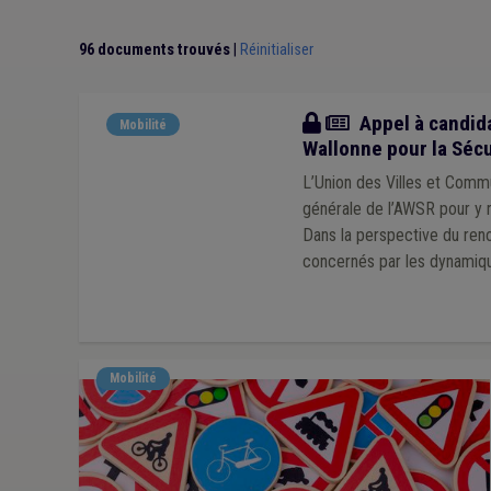
96 documents trouvés
|
Réinitialiser
Actualité
Appel à candida
Mobilité
Wallonne pour la Sécu
L’Union des Villes et Comm
générale de l’AWSR pour y r
Dans la perspective du reno
concernés par les dynamiqu
Mobilité