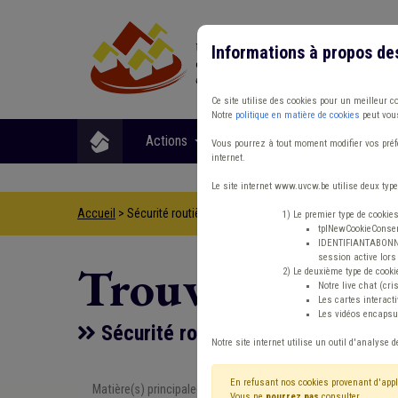
Informations à propos de
Ce site utilise des cookies pour un meilleur c
Notre
politique en matière de cookies
peut vous
Actions
Matières
Format
Vous pourrez à tout moment modifier vos préfé
internet.
Le site internet www.uvcw.be utilise deux type
Accueil
> Sécurité routière Banque Concession Label
1) Le premier type de cookie
tplNewCookieConsent
IDENTIFIANTABONNE :
session active lors 
Trouver un co
2) Le deuxième type de cooki
Notre live chat (cri
Les cartes interac
Les vidéos encapsul
Sécurité routière Banque Concess
Notre site internet utilise un outil d'analyse d
En refusant nos cookies provenant d'appl
Matière(s) principale(s)
Type de con
Vous ne
pourrez pas
consulter