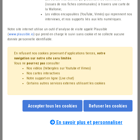
(issues de nos fiches communales) à travers une carte de
la Wallonie;
Cette page sera actualisée en continu, suivant l'évolution de la
Les vidéos encapsulées (YouTube, Viméo) qui reprennent nos
interviews, et nos supports liés aux kits numériques.
situation, des décisions prises par les autorités et des questions
que nous recevons et par rapport auxquelles nous aurons des
Notre site internet utilise un outil d'analyse de visite appelé Plausible
(
www.plausible.io
) qui prend en charge le suivi sans cookie et ne collecte aucune
réponses à relayer.
donnée personnelle identifiable.
Diese Seite wird ständig aktualisiert, um die Entwicklung der
En refusant nos cookies provenant d'applications tierces,
votre
Situation, die Entscheidungen der Behörden und die Fragen, die wir
navigation sur notre site sera limitée
.
erhalten und auf die wir Antworten haben werden, zu verfolgen.
Vous ne
pourrez pas
consulter
Nos vidéos (hébergées sur Youtube et Vimeo)
Nos cartes interactives
Notre support en ligne (Live chat)
Recevoir un email quotidien des mises à jour
Certains autres services externes utilisant les cookies
concernant les actualités COVID-19 ?
Je m'abonne
Accepter tous les cookies
Refuser les cookies
Vous souhaitez gérer vos abonnements?
En savoir plus et personnaliser