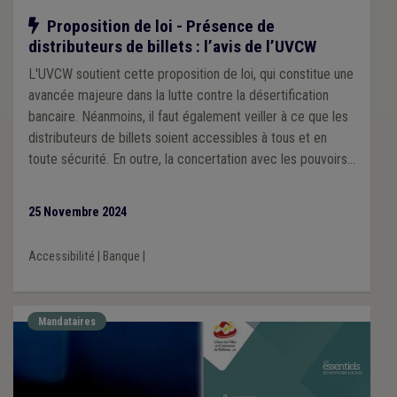
Notre action
Proposition de loi - Présence de
distributeurs de billets : l’avis de l’UVCW
L'UVCW soutient cette proposition de loi, qui constitue une
avancée majeure dans la lutte contre la désertification
bancaire. Néanmoins, il faut également veiller à ce que les
distributeurs de billets soient accessibles à tous et en
toute sécurité. En outre, la concertation avec les pouvoirs
locaux pour déterminer les emplacements des ATM doit
être assurée.
25 Novembre 2024
Accessibilité
|
Banque
|
Mandataires