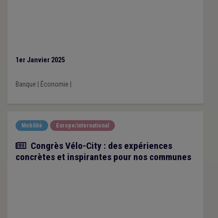
1er Janvier 2025
Banque
|
Économie
|
Mobilité
Europe/international
Article
Congrès Vélo-City : des expériences
concrètes et inspirantes pour nos communes