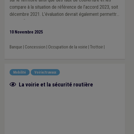
compare à la situation de référence de l’accord 2023, soit
décembre 2021. L’évaluation devrait également permettre
d’identifier de manière objective les zones mal desservies
afin de pouvoir définir des actions permettant d’améliorer
10 Novembre 2025
la situation.
Banque
|
Concession
|
Occupation de la voirie
|
Trottoir
|
Mobilité
Voirie/travaux
Fiche focus
La voirie et la sécurité routière