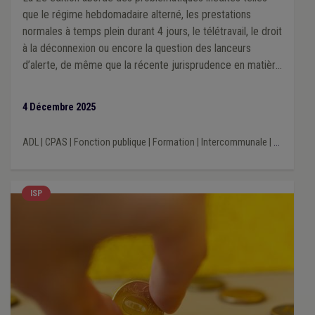
que le régime hebdomadaire alterné, les prestations
normales à temps plein durant 4 jours, le télétravail, le droit
à la déconnexion ou encore la question des lanceurs
d’alerte, de même que la récente jurisprudence en matière
de port de signes convictionnels. Outre de la théorie, cette
substantielle adaptation du guide contient un modèle
4 Décembre 2025
commenté de règlement de travail mis à jour, articulé avec
le modèle de statut général du personnel rédigé par
ADL
|
CPAS
|
Fonction publique
|
Formation
|
Intercommunale
|
...
l’UVCW, ainsi qu’un nouveau modèle de règlement de
télétravail.
ISP