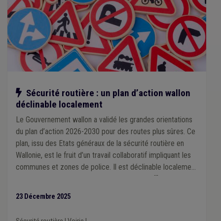
Notre action
Sécurité routière : un plan d’action wallon
déclinable localement
Le Gouvernement wallon a validé les grandes orientations
du plan d’action 2026-2030 pour des routes plus sûres. Ce
plan, issu des Etats généraux de la sécurité routière en
Wallonie, est le fruit d’un travail collaboratif impliquant les
communes et zones de police. Il est déclinable localement
et est destiné à devenir un outil concret et efficace que
chaque ville et commune pourra s’approprier en fonction
23 Décembre 2025
de ses priorités et des spécificités de son territoire, à
l’échelle d’une zone de police.