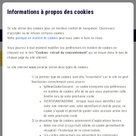
Informations à propos des cookies
Connexion
Vous travaillez dans un/une
Ce site utilise des cookies pour un meilleur confort de navigation. Choisissez
d'accepter ou de refuser certains cookies.
MENU
Notre
politique en matière de cookies
peut vous aider à faire ce choix.
Vous pourrez à tout moment modifier vos préférences en matière de cookies en
cliquant sur le lien "
Cookies: retrait du consentement
" qui se trouve dans le bas de
chaque page du site internet.
Accueil
> Sécurité routière Banque Coronavirus
Le site internet www.uvcw.be utilise deux types de cookies :
COVID-19:
1) Le premier type de cookies sont dits "essentiels" car le site ne peut
fonctionner correctement sans ceux-ci:
tplNewCookieConsent : ce cookie enregistre vos préférences
informations en
en matière de cookies afin de ne pas vous représenter cette
fenêtre lors de votre prochaine visite.
IDENTIFIANTABONNE : lorsque vous vous identifiez sur
continu
notre site internet avec votre identifiant et mot de passe, ce
cookie s'ajoute et permet de garder votre session active lors
de votre prochaine visite.
L'Union des Villes et Communes de Wallonie et la
2) Le deuxième type de cookies proviennent d'applications tierces :
Notre live chat (crisp.chat) stocke un cookie permettant de
Fédération des CPAS sont plus que jamais à vos
récupérer l'historique de la conversation;
côtés
Les cartes interactives qui présentent les communes