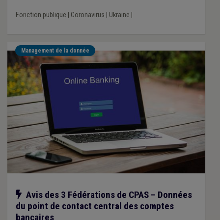
Fonction publique
|
Coronavirus
|
Ukraine
|
Management de la donnée
Notre action
Avis des 3 Fédérations de CPAS – Données
du point de contact central des comptes
bancaires