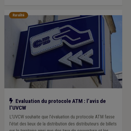
Ruralité
Notre action
Evaluation du protocole ATM : l’avis de
l’UVCW
L’UVCW souhaite que l’évaluation du protocole ATM fasse
l’état des lieux de la distribution des distributeurs de billets
sur le territoire ainsi que des taux de couverture et les