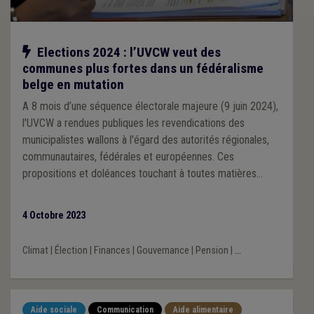
Notre action
Elections 2024 : l’UVCW veut des
communes plus fortes dans un fédéralisme
belge en mutation
A 8 mois d’une séquence électorale majeure (9 juin 2024),
l'UVCW a rendues publiques les revendications des
municipalistes wallons à l'égard des autorités régionales,
communautaires, fédérales et européennes. Ces
propositions et doléances touchant à toutes matières
d’intérêt communal, rassemblées en plusieurs Memoranda,
ont été détaillées et commentées lors d’une conférence
4 Octobre 2023
de presse à Namur.
Climat
|
Élection
|
Finances
|
Gouvernance
|
Pension
|
...
Aide sociale
Communication
Aide alimentaire