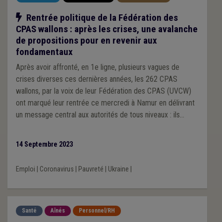
Notre action
Rentrée politique de la Fédération des
CPAS wallons : après les crises, une avalanche
de propositions pour en revenir aux
fondamentaux
Après avoir affronté, en 1e ligne, plusieurs vagues de
crises diverses ces dernières années, les 262 CPAS
wallons, par la voix de leur Fédération des CPAS (UVCW)
ont marqué leur rentrée ce mercredi à Namur en délivrant
un message central aux autorités de tous niveaux : ils
réclament d’elles, légitimement, qu’on leur donne les
moyens d’au moins accomplir leurs missions, pour pouvoir
14 Septembre 2023
assurer le respect des droits primordiaux des personnes
fragilisées. Un retour aux fondamentaux pour un enjeu
Emploi
|
Coronavirus
|
Pauvreté
|
Ukraine
|
essentiel de dignité humaine.
Santé
Aînés
Personnel/RH