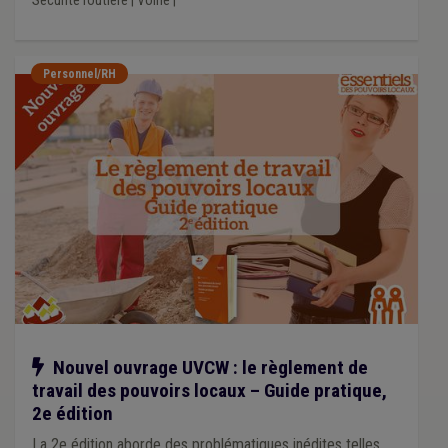
Sécurité routière
|
Voirie
|
Personnel/RH
Notre action
Nouvel ouvrage UVCW : le règlement de
travail des pouvoirs locaux – Guide pratique,
2e édition
La 2e édition aborde des problématiques inédites telles