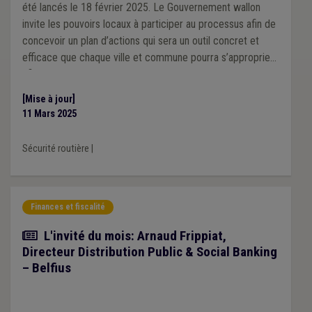
été lancés le 18 février 2025. Le Gouvernement wallon
invite les pouvoirs locaux à participer au processus afin de
concevoir un plan d’actions qui sera un outil concret et
efficace que chaque ville et commune pourra s’approprier
afin d’atteindre la Vision Zéro en 2050.
[Mise à jour]
11 Mars 2025
Sécurité routière
|
Finances et fiscalité
Article
L'invité du mois: Arnaud Frippiat,
Directeur Distribution Public & Social Banking
– Belfius