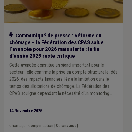
Notre action
Communiqué de presse : Réforme du
chômage – la Fédération des CPAS salue
l’avancée pour 2026 mais alerte : la fin
d’année 2025 reste critique
Cette avancée constitue un signal important pour le
secteur : elle confirme la prise en compte structurelle, dès
2026, des impacts financiers liés à la limitation dans le
temps des allocations de chômage. La Fédération des
CPAS souligne cependant la nécessité d’un monitoring
continu des compensations, afin de vérifier si les montants
prévus couvrent réellement les besoins du terrain et, si
14 Novembre 2025
nécessaire, de pouvoir les ajuster.
Chômage
|
Compensation
|
Coronavirus
|