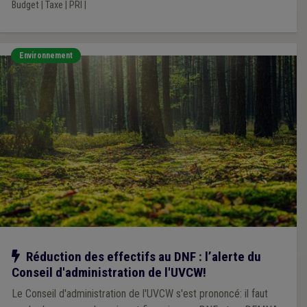
Budget
|
Taxe
|
PRI
|
Environnement
Notre action
Réduction des effectifs au DNF : l’alerte du
Conseil d'administration de l'UVCW!
Le Conseil d'administration de l'UVCW s'est prononcé: il faut