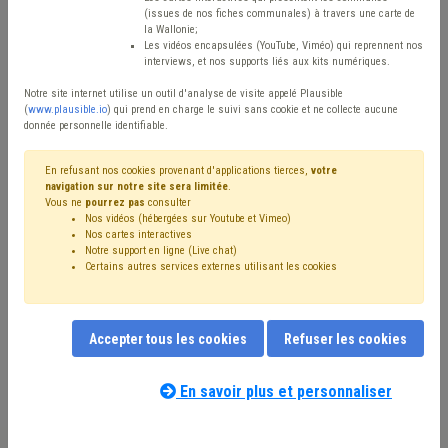
Type de contenu
(issues de nos fiches communales) à travers une carte de
la Wallonie;
Avis / Actions
Les vidéos encapsulées (YouTube, Viméo) qui reprennent nos
interviews, et nos supports liés aux kits numériques.
Réinitialiser
Notre site internet utilise un outil d'analyse de visite appelé Plausible
(
www.plausible.io
) qui prend en charge le suivi sans cookie et ne collecte aucune
donnée personnelle identifiable.
Filtrer cette requête avec des mots-clés
En refusant nos cookies provenant d'applications tierces,
votre
navigation sur notre site sera limitée
.
Vous ne
pourrez pas
consulter
Nos vidéos (hébergées sur Youtube et Vimeo)
⇒ Budget
(
retirer le mot clé
)
Recette
(42)
Nos cartes interactives
Notre support en ligne (Live chat)
Investissement
(34)
Dépense
(34)
Certains autres services externes utilisant les cookies
⇒ Sécurité routière
(
retirer le mot clé
)
⇒ Éclairage public
(
retirer le mot clé
)
Finances
(25)
⇒ Banque
(
retirer le mot clé
)
Personnel
(21)
Accepter tous les cookies
Refuser les cookies
Coronavirus
(21)
Subvention
(18)
Zone de secours
(18)
Pension
(18)
Voirie
(17)
Taxe
(17)
Circulaire budgétaire
(16)
Crise énergétique
(15)
En savoir plus et personnaliser
Nos experts associés au terme que
Indexation
(14)
Compensation
(14)
Zone de police
(14)
vous recherchez
(merci de prendre
Fonds des communes
(14)
CPAS
(13)
Subside
(13)
connaissance de notre
politique d'assistance-
PRI
(12)
Dette
(11)
Emploi
(10)
Comptabilité
(10)