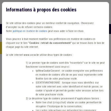
Informations à propos des cookies
Connexion
Vous travaillez dans un/une
Ce site utilise des cookies pour un meilleur confort de navigation. Choisissez
d'accepter ou de refuser certains cookies.
MENU
Notre
politique en matière de cookies
peut vous aider à faire ce choix.
Vous pourrez à tout moment modifier vos préférences en matière de cookies en
cliquant sur le lien "
Cookies: retrait du consentement
" qui se trouve dans le bas de
chaque page du site internet.
Accueil
> Sécurité routière Banque Éclairage public Budget
Le site internet www.uvcw.be utilise deux types de cookies :
Trouver un contenu
1) Le premier type de cookies sont dits "essentiels" car le site ne peut
fonctionner correctement sans ceux-ci:
tplNewCookieConsent : ce cookie enregistre vos préférences
en matière de cookies afin de ne pas vous représenter cette
Sécurité routière Banque Éclairage
fenêtre lors de votre prochaine visite.
IDENTIFIANTABONNE : lorsque vous vous identifiez sur
public Budget
notre site internet avec votre identifiant et mot de passe, ce
cookie s'ajoute et permet de garder votre session active lors
de votre prochaine visite.
2) Le deuxième type de cookies proviennent d'applications tierces :
Matière(s) principale(s)
Notre live chat (crisp.chat) stocke un cookie permettant de
récupérer l'historique de la conversation;
Les cartes interactives qui présentent les communes