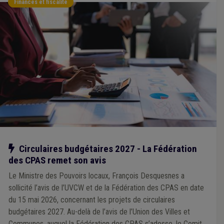
Finances et fiscalité
Notre action
Circulaires budgétaires 2027 - La Fédération
des CPAS remet son avis
Le Ministre des Pouvoirs locaux, François Desquesnes a
sollicité l’avis de l’UVCW et de la Fédération des CPAS en date
du 15 mai 2026, concernant les projets de circulaires
budgétaires 2027. Au-delà de l’avis de l’Union des Villes et
Communes, auquel la Fédération des CPAS s’adosse, le Comité