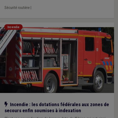
Sécurité routière
|
Incendie
Notre action
Incendie : les dotations fédérales aux zones de
secours enfin soumises à indexation