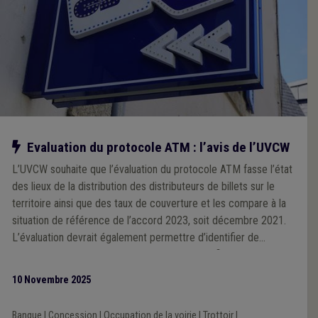
Notre action
Evaluation du protocole ATM : l’avis de l’UVCW
L’UVCW souhaite que l’évaluation du protocole ATM fasse l’état
des lieux de la distribution des distributeurs de billets sur le
territoire ainsi que des taux de couverture et les compare à la
situation de référence de l’accord 2023, soit décembre 2021.
L’évaluation devrait également permettre d’identifier de
manière objective les zones mal desservies afin de pouvoir
définir des actions permettant d’améliorer la situation.
10 Novembre 2025
Banque
|
Concession
|
Occupation de la voirie
|
Trottoir
|