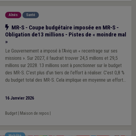
Aînés
Santé
Notre action
MR-S - Coupe budgétaire imposée en MR-S -
Obligation de13 millions - Pistes de « moindre mal
»
Le Gouvernement a imposé à l’Aviq un « recentrage sur ses
missions ». Sur 2027, il faudrait trouver 24,5 millions et 29,5
millions sur 2028. 13 millions sont à ponctionner sur le budget
des MR-S. C’est plus d’un tiers de l’effort à réaliser. C’est 0,8 %
du budget total des MR-S. Cela implique en moyenne un effort
de 260 euros par lit ou 24 400 euros par maison, soit de l’ordre
d’un mi-temps de personnel par maison. Des pistes sont à faire
16 Janvier 2026
dans un avis paritaire au sein de l’Aviq.
Budget
|
Maison de repos
|
Mobilité