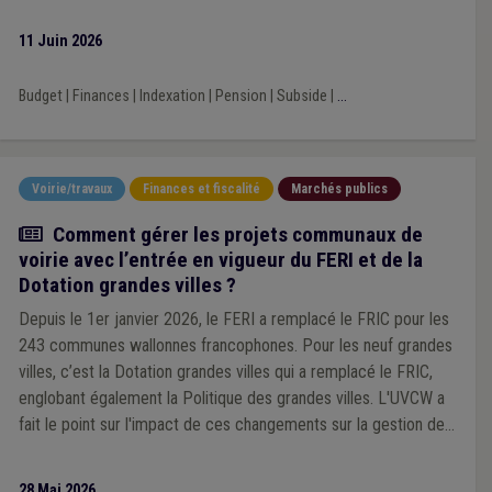
11 Juin 2026
Budget
|
Finances
|
Indexation
|
Pension
|
Subside
|
...
Voirie/travaux
Finances et fiscalité
Marchés publics
Article
Comment gérer les projets communaux de
voirie avec l’entrée en vigueur du FERI et de la
Dotation grandes villes ?
Depuis le 1er janvier 2026, le FERI a remplacé le FRIC pour les
243 communes wallonnes francophones. Pour les neuf grandes
villes, c’est la Dotation grandes villes qui a remplacé le FRIC,
englobant également la Politique des grandes villes. L'UVCW a
fait le point sur l'impact de ces changements sur la gestion des
projets communaux de voirie.
28 Mai 2026