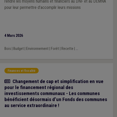
rendre les moyens humains et financiers au DNF et au DEMNA
pour leur permettre d’accomplir leurs missions
4 Mars 2026
Bois
|
Budget
|
Environnement
|
Forêt
|
Recette
|
...
Finances et fiscalité
Article
Changement de cap et simplification en vue
pour le financement régional des
investissements communaux - Les communes
bénéficient désormais d’un Fonds des communes
au service extraordinaire !