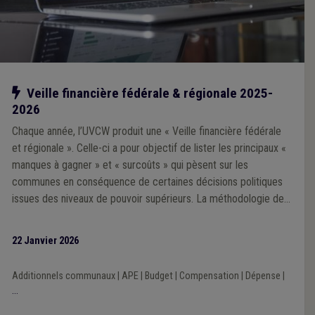
Notre action
Veille financière fédérale & régionale 2025-
2026
Chaque année, l’UVCW produit une « Veille financière fédérale
et régionale ». Celle-ci a pour objectif de lister les principaux «
manques à gagner » et « surcoûts » qui pèsent sur les
communes en conséquence de certaines décisions politiques
issues des niveaux de pouvoir supérieurs. La méthodologie de
la Veille 2025 repose sur une analyse prioritairement portée sur
l’impact financier des décisions prises par les exécutifs régional
22 Janvier 2026
et fédéral au cours de la mandature communale 2024-2030.
Additionnels communaux
|
APE
|
Budget
|
Compensation
|
Dépense
|
...