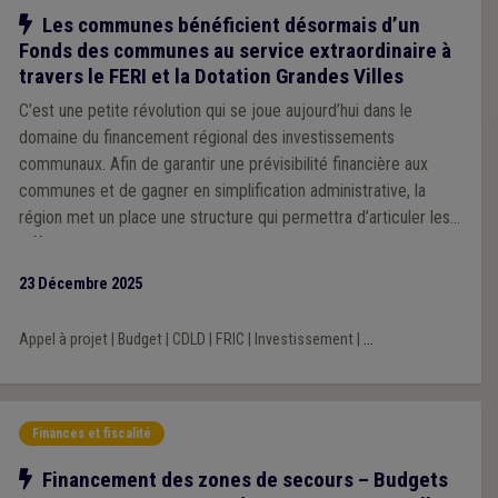
Notre action
Les communes bénéficient désormais d’un
Fonds des communes au service extraordinaire à
travers le FERI et la Dotation Grandes Villes
C’est une petite révolution qui se joue aujourd’hui dans le
domaine du financement régional des investissements
communaux. Afin de garantir une prévisibilité financière aux
communes et de gagner en simplification administrative, la
région met un place une structure qui permettra d’articuler les
différents modes de subventionnement, allant de la dotation
générale non affectée à la dotation pour missions spécifique
23 Décembre 2025
sans oublier les appels à projets. L’Union se réjouit de ce
changement de cap, qu’elle revendiquait depuis de nombreuses
Appel à projet
|
Budget
|
CDLD
|
FRIC
|
Investissement
|
...
années.
Finances et fiscalité
Notre action
Financement des zones de secours – Budgets