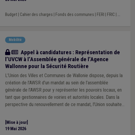
Budget
|
Cahier des charges
|
Fonds des communes
|
FERI
|
FRIC
|
...
Mobilité
Actualité
Appel à candidatures : Représentation de
l’UVCW à l’Assemblée générale de l’Agence
Wallonne pour la Sécurité Routière
L’Union des Villes et Communes de Wallonie dispose, depuis la
création de l’AWSR d’un mandat au sein de l’assemblée
générale de l’AWSR pour y représenter les pouvoirs locaux, en
tant que gestionnaires de voiries et autorités locales. Dans la
perspective du renouvellement de ce mandat, l'Union souhaite
s'adjoindre l'expertise de mandataires locaux concernés par les
dynamiques de sécurité routière.
[Mise à jour]
19 Mai 2026