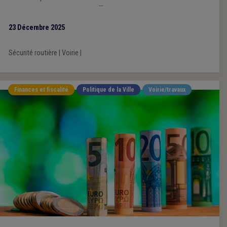
devenir un outil concret et efficace que chaque ville et
commune pourra s’approprier en fonction de ses priorités et
23 Décembre 2025
des spécificités de son territoire, à l’échelle d’une zone de
police.
Sécurité routière
|
Voirie
|
Finances et fiscalité
Politique de la Ville
Voirie/travaux