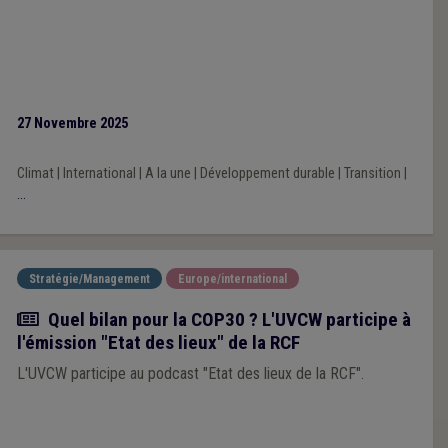
27 Novembre 2025
Climat
|
International
|
A la une
|
Développement durable
|
Transition
|
...
Stratégie/Management
Europe/international
Actualité
Quel bilan pour la COP30 ? L'UVCW participe à
l'émission "Etat des lieux" de la RCF
L'UVCW participe au podcast "Etat des lieux de la RCF".