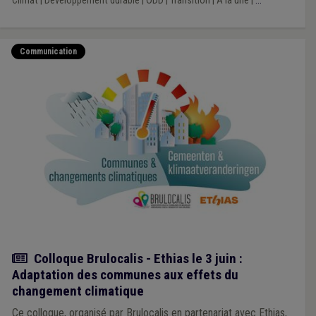
Climat
|
Développement durable
|
ODD
|
Transition
|
A la une
|
...
Communication
Actualité
Colloque Brulocalis - Ethias le 3 juin :
Adaptation des communes aux effets du
changement climatique
Ce colloque, organisé par Brulocalis en partenariat avec Ethias,