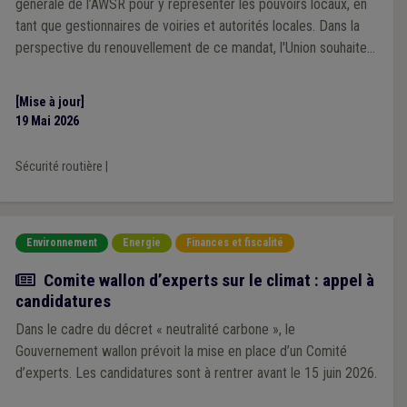
générale de l’AWSR pour y représenter les pouvoirs locaux, en
tant que gestionnaires de voiries et autorités locales. Dans la
perspective du renouvellement de ce mandat, l'Union souhaite
s'adjoindre l'expertise de mandataires locaux concernés par les
dynamiques de sécurité routière.
[Mise à jour]
19 Mai 2026
Sécurité routière
|
Environnement
Energie
Finances et fiscalité
Actualité
Comite wallon d’experts sur le climat : appel à
candidatures
Dans le cadre du décret « neutralité carbone », le
Gouvernement wallon prévoit la mise en place d’un Comité
d’experts. Les candidatures sont à rentrer avant le 15 juin 2026.