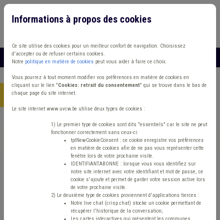
Informations à propos des cookies
Connexion
Vous travaillez dans un/une
Ce site utilise des cookies pour un meilleur confort de navigation. Choisissez
d'accepter ou de refuser certains cookies.
MENU
Notre
politique en matière de cookies
peut vous aider à faire ce choix.
Vous pourrez à tout moment modifier vos préférences en matière de cookies en
cliquant sur le lien "
Cookies: retrait du consentement
" qui se trouve dans le bas de
chaque page du site internet.
Accueil
> Sécurité routière Banque Éclairage public Climat
Le site internet www.uvcw.be utilise deux types de cookies :
Trouver un contenu
1) Le premier type de cookies sont dits "essentiels" car le site ne peut
fonctionner correctement sans ceux-ci:
tplNewCookieConsent : ce cookie enregistre vos préférences
en matière de cookies afin de ne pas vous représenter cette
Sécurité routière Banque Éclairage
fenêtre lors de votre prochaine visite.
IDENTIFIANTABONNE : lorsque vous vous identifiez sur
public Climat
notre site internet avec votre identifiant et mot de passe, ce
cookie s'ajoute et permet de garder votre session active lors
de votre prochaine visite.
2) Le deuxième type de cookies proviennent d'applications tierces :
Matière(s) principale(s)
Notre live chat (crisp.chat) stocke un cookie permettant de
récupérer l'historique de la conversation;
Les cartes interactives qui présentent les communes