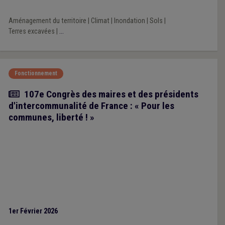
Aménagement du territoire
|
Climat
|
Inondation
|
Sols
|
Terres excavées
|
...
Fonctionnement
Article
107e Congrès des maires et des présidents
d'intercommunalité de France : « Pour les
communes, liberté ! »
1er Février 2026