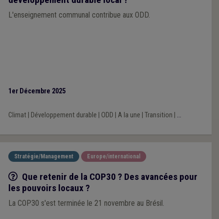
L'enseignement communal contribue aux ODD.
1er Décembre 2025
Climat
|
Développement durable
|
ODD
|
A la une
|
Transition
|
...
Stratégie/Management
Europe/international
Q/R
Que retenir de la COP30 ? Des avancées pour
les pouvoirs locaux ?
La COP30 s'est terminée le 21 novembre au Brésil.