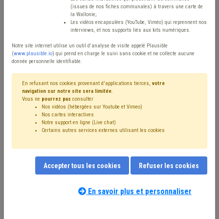
Type de contenu
(issues de nos fiches communales) à travers une carte de
la Wallonie;
Avis / Actions
Les vidéos encapsulées (YouTube, Viméo) qui reprennent nos
interviews, et nos supports liés aux kits numériques.
Réinitialiser
Notre site internet utilise un outil d'analyse de visite appelé Plausible
(
www.plausible.io
) qui prend en charge le suivi sans cookie et ne collecte aucune
donnée personnelle identifiable.
Filtrer cette requête avec des mots-clés
En refusant nos cookies provenant d'applications tierces,
votre
navigation sur notre site sera limitée
.
Vous ne
pourrez pas
consulter
Nos vidéos (hébergées sur Youtube et Vimeo)
⇒ Climat
(
retirer le mot clé
)
Développement durable
(30)
Nos cartes interactives
Notre support en ligne (Live chat)
⇒ Sécurité routière
(
retirer le mot clé
)
Certains autres services externes utilisant les cookies
⇒ Éclairage public
(
retirer le mot clé
)
Transition
(28)
⇒ Banque
(
retirer le mot clé
)
Convention des Maires
(18)
Voirie
(18)
ODD
(17)
A la une
(16)
Accepter tous les cookies
Refuser les cookies
Crise énergétique
(14)
Environnement
(14)
Inondation
(12)
Énergie
(11)
Appel à projet
(10)
Europe
(9)
Mobilité
(9)
Investissement
(8)
En savoir plus et personnaliser
Nos experts associés au terme que
Signalisation
(8)
Biodiversité
(7)
Économie
(7)
vous recherchez
(merci de prendre
Stationnement
(6)
Subvention
(6)
connaissance de notre
politique d'assistance-
⇒ Sécurité
(
retirer le mot clé
)
Mobilier urbain
(5)