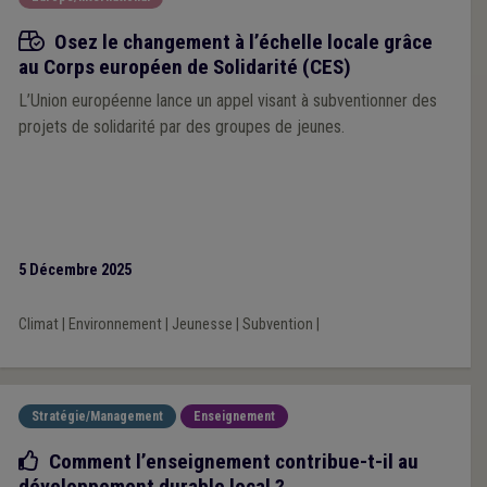
Appels à projets
Osez le changement à l’échelle locale grâce
au Corps européen de Solidarité (CES)
L’Union européenne lance un appel visant à subventionner des
projets de solidarité par des groupes de jeunes.
5 Décembre 2025
Climat
|
Environnement
|
Jeunesse
|
Subvention
|
Stratégie/Management
Enseignement
Bonne pratique
Comment l’enseignement contribue-t-il au
développement durable local ?