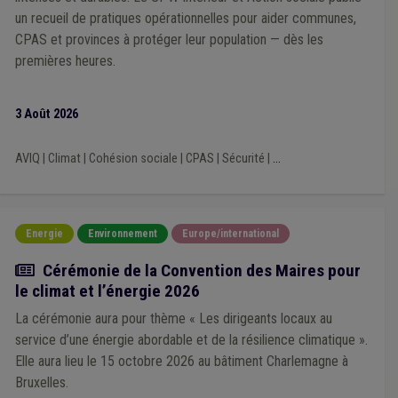
Éolien
(2)
Audit
(2)
Alimentation
(2)
Amende
(2)
un recueil de pratiques opérationnelles pour aider communes,
GRD
(2)
Isolation
(2)
Espace vert
(2)
PEB
(2)
CPAS et provinces à protéger leur population — dès les
Qualité
(2)
Pauvreté
(2)
Photovoltaïque
(2)
premières heures.
Travaux publics
(2)
Tourisme
(2)
Statistique
(2)
Social
(2)
Réseau autonome des voies lentes (RAVeL)
(2)
Sanction administrative communale (SAC)
(1)
Soins
(1)
3 Août 2026
Sécurité sociale
(1)
Programme stratégique transversal (PST)
(1)
Police
(1)
AVIQ
|
Climat
|
Cohésion sociale
|
CPAS
|
Sécurité
|
...
Recrutement
(1)
Prix de l'énergie
(1)
Permis d'urbanisme
(1)
Personnel
(1)
Ordre public
(1)
Participation des citoyens
(1)
Patrimoine
(1)
Établissement scolaire
(1)
FWB
(1)
Écologie
(1)
Économie circulaire
(1)
Friche
(1)
Supracommunalité
(1)
Energie
Environnement
Europe/international
UVCW
(1)
FRIC
(1)
Fusion
(1)
Actualité
Cérémonie de la Convention des Maires pour
Politique agricole économique (PAC)
(1)
le climat et l’énergie 2026
Pouvoir adjudicateur
(1)
Prix
(1)
Sanitaire
(1)
Amiante
(1)
Zone de secours
(1)
AVIQ
(1)
La cérémonie aura pour thème « Les dirigeants locaux au
Carburant
(1)
Démographie
(1)
Dette
(1)
service d’une énergie abordable et de la résilience climatique ».
Coopération au développement
(1)
État civil
(1)
Elle aura lieu le 15 octobre 2026 au bâtiment Charlemagne à
Étranger
(1)
Étudiant
(1)
Fonction publique
(1)
Bruxelles.
Forain
(1)
Facture
(1)
Fédasil
(1)