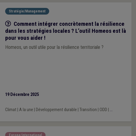
Stratégie/Management
Q/R
Comment intégrer concrètement la résilience
dans les stratégies locales ? L’outil Homeos est là
pour vous aider !
Homeos, un outil utile pour la résilience territoriale ?
19 Décembre 2025
Climat
|
A la une
|
Développement durable
|
Transition
|
ODD
|
...
Europe/international