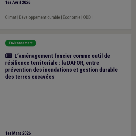
1er Avril 2026
Climat
|
Développement durable
|
Économie
|
ODD
|
Environnement
Article
L’aménagement foncier comme outil de
résilience territoriale : la DAFOR, entre
prévention des inondations et gestion durable
des terres excavées
1er Mars 2026