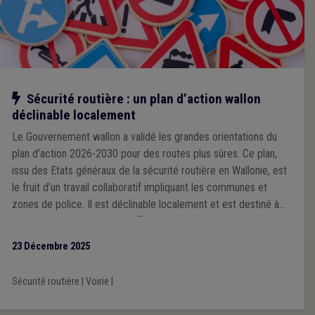
Notre action
Sécurité routière : un plan d’action wallon
déclinable localement
Le Gouvernement wallon a validé les grandes orientations du
plan d’action 2026-2030 pour des routes plus sûres. Ce plan,
issu des Etats généraux de la sécurité routière en Wallonie, est
le fruit d’un travail collaboratif impliquant les communes et
zones de police. Il est déclinable localement et est destiné à
devenir un outil concret et efficace que chaque ville et
commune pourra s’approprier en fonction de ses priorités et
23 Décembre 2025
des spécificités de son territoire, à l’échelle d’une zone de
police.
Sécurité routière
|
Voirie
|