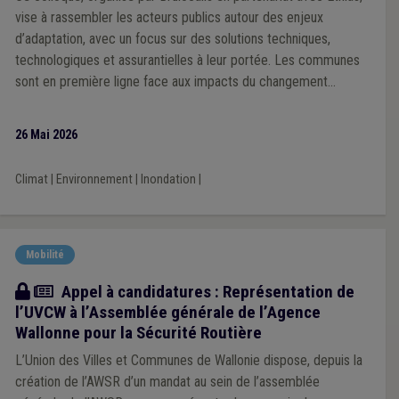
vise à rassembler les acteurs publics autour des enjeux
d’adaptation, avec un focus sur des solutions techniques,
technologiques et assurantielles à leur portée. Les communes
sont en première ligne face aux impacts du changement
climatique, notamment en matière d’îlots de chaleur et
d’inondations. La matinée s’ouvrira par une session de cadrage
26 Mai 2026
consacrée aux principaux risques climatiques et à leurs
implications pour les communes. Elle se poursuivra par un
Climat
|
Environnement
|
Inondation
|
premier temps d’échanges autour des réalités de terrain et des
défis rencontrés par les communes. Après une pause, une
deuxième partie sera dédiée aux solutions concrètes
d’adaptation et de gestion des risques.
Mobilité
Actualité
Appel à candidatures : Représentation de
l’UVCW à l’Assemblée générale de l’Agence
Wallonne pour la Sécurité Routière
L’Union des Villes et Communes de Wallonie dispose, depuis la
création de l’AWSR d’un mandat au sein de l’assemblée