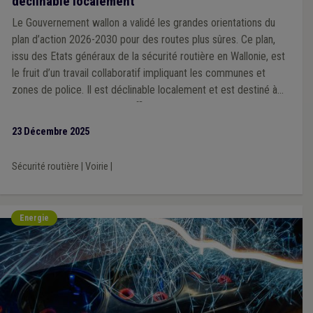
déclinable localement
Le Gouvernement wallon a validé les grandes orientations du
plan d’action 2026-2030 pour des routes plus sûres. Ce plan,
issu des Etats généraux de la sécurité routière en Wallonie, est
le fruit d’un travail collaboratif impliquant les communes et
zones de police. Il est déclinable localement et est destiné à
devenir un outil concret et efficace que chaque ville et
commune pourra s’approprier en fonction de ses priorités et
23 Décembre 2025
des spécificités de son territoire, à l’échelle d’une zone de
police.
Sécurité routière
|
Voirie
|
Energie