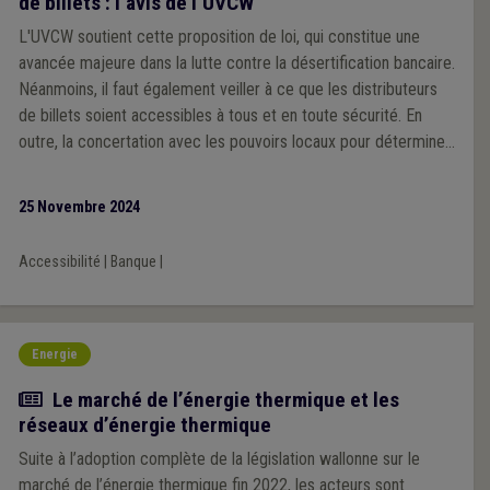
de billets : l’avis de l’UVCW
L'UVCW soutient cette proposition de loi, qui constitue une
avancée majeure dans la lutte contre la désertification bancaire.
Néanmoins, il faut également veiller à ce que les distributeurs
de billets soient accessibles à tous et en toute sécurité. En
outre, la concertation avec les pouvoirs locaux pour déterminer
les emplacements des ATM doit être assurée.
25 Novembre 2024
Accessibilité
|
Banque
|
Energie
Article
Le marché de l’énergie thermique et les
réseaux d’énergie thermique
Suite à l’adoption complète de la législation wallonne sur le
marché de l’énergie thermique fin 2022, les acteurs sont