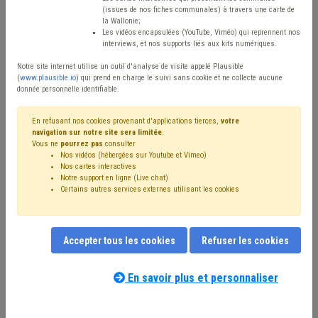
Type de contenu
(issues de nos fiches communales) à travers une carte de
la Wallonie;
Avis / Actions
Les vidéos encapsulées (YouTube, Viméo) qui reprennent nos
interviews, et nos supports liés aux kits numériques.
Réinitialiser
Notre site internet utilise un outil d'analyse de visite appelé Plausible
(
www.plausible.io
) qui prend en charge le suivi sans cookie et ne collecte aucune
donnée personnelle identifiable.
Filtrer cette requête avec des mots-clés
En refusant nos cookies provenant d'applications tierces,
votre
navigation sur notre site sera limitée
.
Vous ne
pourrez pas
consulter
Nos vidéos (hébergées sur Youtube et Vimeo)
⇒ Réseau
(
retirer le mot clé
)
Nos cartes interactives
Notre support en ligne (Live chat)
⇒ Sécurité routière
(
retirer le mot clé
)
Certains autres services externes utilisant les cookies
⇒ Éclairage public
(
retirer le mot clé
)
⇒ Banque
(
retirer le mot clé
)
Crise énergétique
(20)
Voirie
(18)
Électricité
(16)
Gaz
(9)
Accepter tous les cookies
Refuser les cookies
Énergie renouvelable
(9)
Signalisation
(8)
Stationnement
(8)
GRD
(7)
Chauffage
(6)
Chantier
(6)
Environnement
(5)
Énergie
(5)
Mobilité active
(5)
En savoir plus et personnaliser
Nos experts associés au terme que
Impétrants
(5)
Investissement
(5)
Mobilier urbain
(5)
vous recherchez
(merci de prendre
Transition
(5)
⇒ Sécurité
(
retirer le mot clé
)
Trottoir
(5)
connaissance de notre
politique d'assistance-
Zone de police
(4)
Bâtiment
(4)
Fracture numérique
(4)