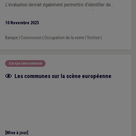
L’évaluation devrait également permettre d’identifier de
manière objective les zones mal desservies afin de pouvoir
définir des actions permettant d’améliorer la situation.
10 Novembre 2025
Banque
|
Concession
|
Occupation de la voirie
|
Trottoir
|
Europe/international
Fiche focus
Les communes sur la scène européenne
[Mise à jour]