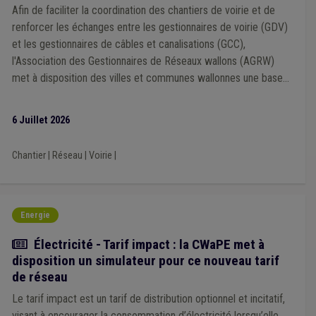
Allocations familiales
(1)
Bourgmestre
(1)
Interreg
(1)
Afin de faciliter la coordination des chantiers de voirie et de
Insertion sociale
(1)
Jumelage
(1)
Location
(1)
renforcer les échanges entre les gestionnaires de voirie (GDV)
Mandataire
(1)
Média
(1)
Patrimoine
(1)
Pension
(1)
et les gestionnaires de câbles et canalisations (GCC),
PEB
(1)
Président du CPAS
(1)
Prix de l'énergie
(1)
l'Association des Gestionnaires de Réseaux wallons (AGRW)
Qualité
(1)
Recrutement
(1)
met à disposition des villes et communes wallonnes une base
Sanction administrative communale (SAC)
(1)
Police
(1)
de données centralisant les points de contact des principaux
Simplification administrative
(1)
Télétravail
(1)
gestionnaires de réseaux.
Tourisme
(1)
Transfrontalier
(1)
Audit
(1)
6 Juillet 2026
Zone de secours
(1)
Harcèlement
(1)
Intelligence artificielle
(1)
Isolation
(1)
ODD
(1)
Chantier
|
Réseau
|
Voirie
|
Pouvoir adjudicateur
(1)
Programme européen
(1)
Taxe
(1)
Tarif social
(1)
Friche
(1)
Sols
(1)
Travaux publics
(1)
TVA
(1)
Urbanisme
(1)
Compensation
(1)
Contrat
(1)
Convention des Maires
(1)
Dette
(1)
Droit de tirage
(1)
Économie circulaire
(1)
Energie
Établissement scolaire
(1)
Forêt
(1)
Festivité
(1)
Actualité
Électricité - Tarif impact : la CWaPE met à
Sensibilisation
(1)
Cours d'eau
(1)
Label
(1)
DynaLo
(1)
disposition un simulateur pour ce nouveau tarif
Précarité énergétique
(1)
Mise à disposition
(1)
de réseau
Le tarif impact est un tarif de distribution optionnel et incitatif,
visant à encourager la consommation d’électricité lorsqu’elle