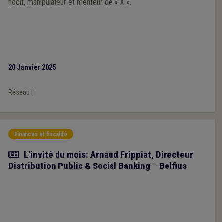
nocif, manipulateur et menteur de « X ».
20 Janvier 2025
Réseau
|
Finances et fiscalité
Article
L'invité du mois: Arnaud Frippiat, Directeur
Distribution Public & Social Banking – Belfius