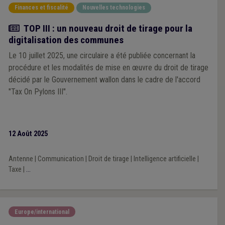
Finances et fiscalité
Nouvelles technologies
Actualité
TOP III : un nouveau droit de tirage pour la
digitalisation des communes
Le 10 juillet 2025, une circulaire a été publiée concernant la
procédure et les modalités de mise en œuvre du droit de tirage
décidé par le Gouvernement wallon dans le cadre de l'accord
"Tax On Pylons III".
12 Août 2025
Antenne
|
Communication
|
Droit de tirage
|
Intelligence artificielle
|
Taxe
|
...
Europe/international