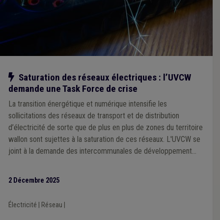
Notre action
Saturation des réseaux électriques : l’UVCW
demande une Task Force de crise
La transition énergétique et numérique intensifie les
sollicitations des réseaux de transport et de distribution
d’électricité de sorte que de plus en plus de zones du territoire
wallon sont sujettes à la saturation de ces réseaux. L'UVCW se
joint à la demande des intercommunales de développement
économique de créer une Task Force de crise pour garantir une
capacité acceptable aux porteurs de projet en l'attente
2 Décembre 2025
d'investissements.
Électricité
|
Réseau
|