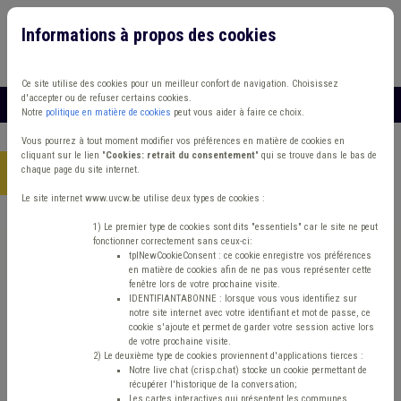
Informations à propos des cookies
Connexion
Vous travaillez dans un/une
Ce site utilise des cookies pour un meilleur confort de navigation. Choisissez
d'accepter ou de refuser certains cookies.
MENU
Notre
politique en matière de cookies
peut vous aider à faire ce choix.
Vous pourrez à tout moment modifier vos préférences en matière de cookies en
cliquant sur le lien "
Cookies: retrait du consentement
" qui se trouve dans le bas de
chaque page du site internet.
Accueil
> Sécurité routière Banque Éclairage public Réseau
Le site internet www.uvcw.be utilise deux types de cookies :
Trouver un contenu
1) Le premier type de cookies sont dits "essentiels" car le site ne peut
fonctionner correctement sans ceux-ci:
tplNewCookieConsent : ce cookie enregistre vos préférences
en matière de cookies afin de ne pas vous représenter cette
Sécurité routière Banque Éclairage
fenêtre lors de votre prochaine visite.
IDENTIFIANTABONNE : lorsque vous vous identifiez sur
public Réseau
notre site internet avec votre identifiant et mot de passe, ce
cookie s'ajoute et permet de garder votre session active lors
de votre prochaine visite.
2) Le deuxième type de cookies proviennent d'applications tierces :
Matière(s) principale(s)
Notre live chat (crisp.chat) stocke un cookie permettant de
récupérer l'historique de la conversation;
Les cartes interactives qui présentent les communes