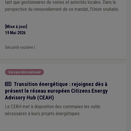
tant que gestionnaires de voiries et autorités locales. Dans la
perspective du renouvellement de ce mandat, l'Union souhaite
s'adjoindre l'expertise de mandataires locaux concernés par les
dynamiques de sécurité routière.
[Mise à jour]
19 Mai 2026
Sécurité routière
|
Europe/international
Actualité
Transition énergétique : rejoignez dès à
présent le réseau européen Citizens Energy
Advisory Hub (CEAH)
Le CEAH met à disposition des communes les outils
nécessaires à leurs projets énergétiques