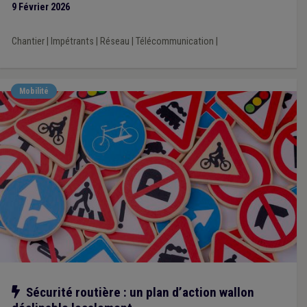
9 Février 2026
communes wallonnes ?
Chantier
|
Impétrants
|
Réseau
|
Télécommunication
|
Mobilité
Notre action
Sécurité routière : un plan d’action wallon