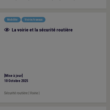
Mobilité
Voirie/travaux
Fiche focus
La voirie et la sécurité routière
[Mise à jour]
10 Octobre 2025
Sécurité routière
|
Voirie
|