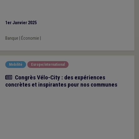
1er Janvier 2025
Banque
|
Économie
|
Mobilité
Europe/international
Article
Congrès Vélo-City : des expériences
concrètes et inspirantes pour nos communes