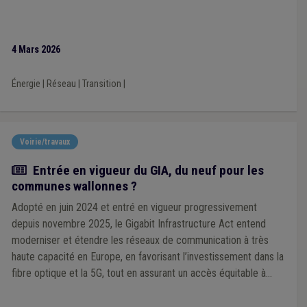
4 Mars 2026
Énergie
|
Réseau
|
Transition
|
Voirie/travaux
Actualité
Entrée en vigueur du GIA, du neuf pour les
communes wallonnes ?
Adopté en juin 2024 et entré en vigueur progressivement
depuis novembre 2025, le Gigabit Infrastructure Act entend
moderniser et étendre les réseaux de communication à très
haute capacité en Europe, en favorisant l’investissement dans la
fibre optique et la 5G, tout en assurant un accès équitable à
internet pour tous les citoyens européens et entreprises d’ici
2030. En pratique, quels sont les changements dans la vie des