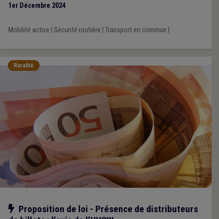
1er Décembre 2024
Mobilité active
|
Sécurité routière
|
Transport en commun
|
Ruralité
Notre action
Proposition de loi - Présence de distributeurs