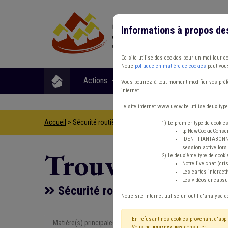
Informations à propos de
Ce site utilise des cookies pour un meilleur c
Notre
politique en matière de cookies
peut vous
Actions
Matières
Format
Vous pourrez à tout moment modifier vos préfé
internet.
Le site internet www.uvcw.be utilise deux type
Accueil
> Sécurité routière Banque Éclairage public Véhicule
1) Le premier type de cookie
tplNewCookieConsent
IDENTIFIANTABONNE :
session active lors 
Trouver un co
2) Le deuxième type de cooki
Notre live chat (cri
Les cartes interac
Les vidéos encapsul
Sécurité routière Banque Éclairage
Notre site internet utilise un outil d'analyse d
En refusant nos cookies provenant d'appl
Matière(s) principale(s)
Type de con
Vous ne
pourrez pas
consulter