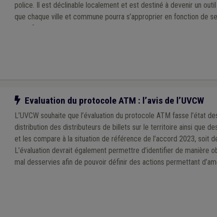
police. Il est déclinable localement et est destiné à devenir un outi
que chaque ville et commune pourra s’approprier en fonction de se
spécificités de son territoire, à l’échelle d’une zone de police.
Notre action
Evaluation du protocole ATM : l’avis de l’UVCW
L’UVCW souhaite que l’évaluation du protocole ATM fasse l’état des
distribution des distributeurs de billets sur le territoire ainsi que 
et les compare à la situation de référence de l’accord 2023, soit
L’évaluation devrait également permettre d’identifier de manière o
mal desservies afin de pouvoir définir des actions permettant d’amél