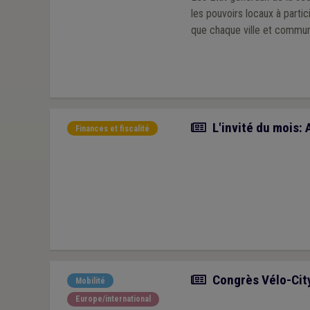
les pouvoirs locaux à partic
que chaque ville et commune
Article
L'invité du mois: 
Finances et fiscalité
Article
Congrès Vélo-City
Mobilité
Europe/international