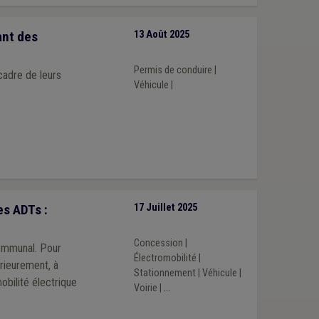
ant des
13 Août 2025
Permis de conduire
|
cadre de leurs
Véhicule
|
s ADTs :
17 Juillet 2025
Concession
|
communal. Pour
Électromobilité
|
rieurement, à
Stationnement
|
Véhicule
|
obilité électrique
Voirie
|
...