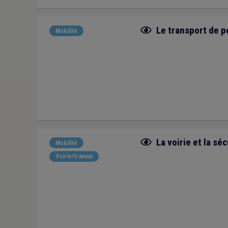
Fiche focus
Le transport de p
Mobilité
Fiche focus
La voirie et la séc
Mobilité
Voirie/travaux