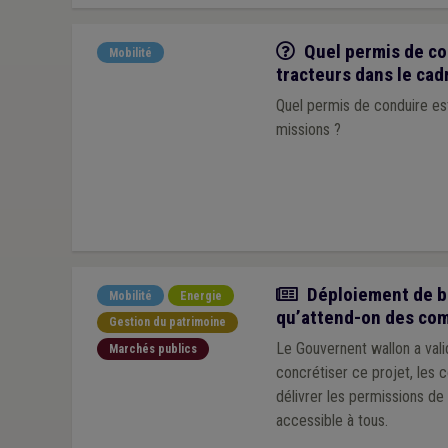
Q/R
Quel permis de co
Mobilité
tracteurs dans le cad
Quel permis de conduire es
missions ?
Article
Déploiement de bo
Mobilité
Energie
qu’attend-on des co
Gestion du patrimoine
Le Gouvernent wallon a val
Marchés publics
concrétiser ce projet, les
délivrer les permissions de 
accessible à tous.