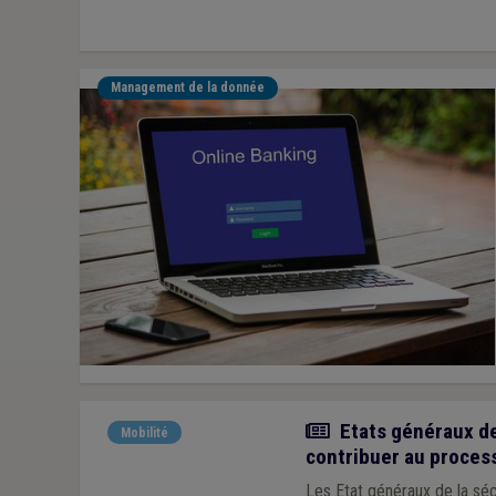
Management de la donnée
Actualité
Etats généraux de
Mobilité
contribuer au proces
Les Etat généraux de la séc