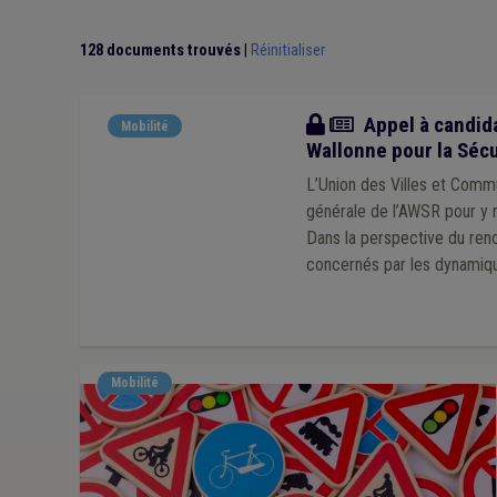
Permis de conduire
(1)
Prix de l'énergie
(1)
Qua
128 documents trouvés
|
Réinitialiser
Actualité
Appel à candida
Mobilité
Wallonne pour la Sécu
L’Union des Villes et Comm
générale de l’AWSR pour y r
Dans la perspective du reno
concernés par les dynamiqu
Mobilité