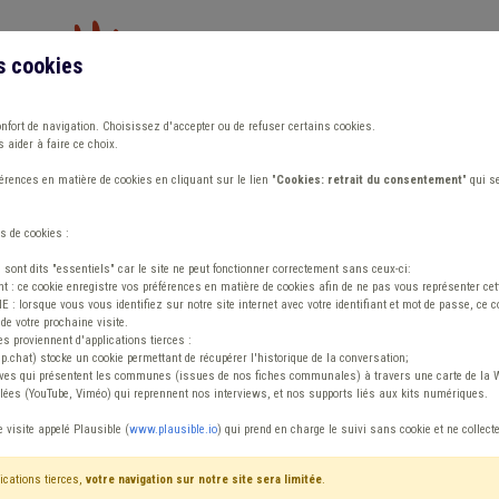
s cookies
Vous travaillez dans un/une
onfort de navigation. Choisissez d'accepter ou de refuser certains cookies.
 aider à faire ce choix.
ions
Publications
Outils
Fiches communa
rences en matière de cookies en cliquant sur le lien "
Cookies: retrait du consentement
" qui s
s de cookies :
s sont dits "essentiels" car le site ne peut fonctionner correctement sans ceux-ci:
 : ce cookie enregistre vos préférences en matière de cookies afin de ne pas vous représenter cette
 lorsque vous vous identifiez sur notre site internet avec votre identifiant et mot de passe, ce co
de votre prochaine visite.
ntenu
es proviennent d'applications tierces :
sp.chat) stocke un cookie permettant de récupérer l'historique de la conversation;
tives qui présentent les communes (issues de nos fiches communales) à travers une carte de la W
ées (YouTube, Viméo) qui reprennent nos interviews, et nos supports liés aux kits numériques.
 public Véhicule
e visite appelé Plausible (
www.plausible.io
) qui prend en charge le suivi sans cookie et ne collect
ications tierces,
votre navigation sur notre site sera limitée
.
tenu
Avis / Actions