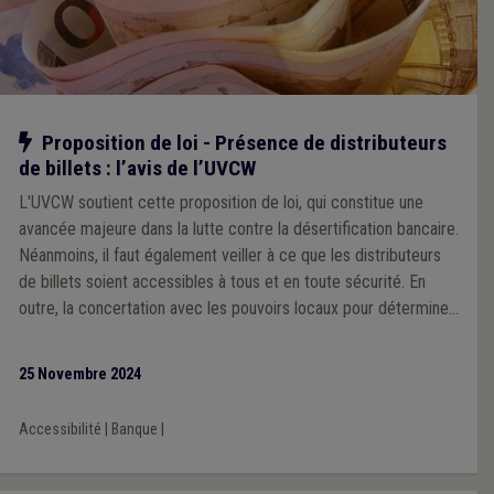
Notre action
Proposition de loi - Présence de distributeurs
de billets : l’avis de l’UVCW
L'UVCW soutient cette proposition de loi, qui constitue une
avancée majeure dans la lutte contre la désertification bancaire.
Néanmoins, il faut également veiller à ce que les distributeurs
de billets soient accessibles à tous et en toute sécurité. En
outre, la concertation avec les pouvoirs locaux pour déterminer
les emplacements des ATM doit être assurée.
25 Novembre 2024
Accessibilité
|
Banque
|