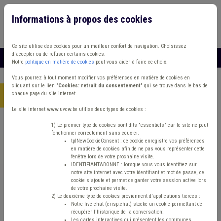
Informations à propos des cookies
Connexion
Vous travaillez dans un/une
Ce site utilise des cookies pour un meilleur confort de navigation. Choisissez
d'accepter ou de refuser certains cookies.
MENU
Notre
politique en matière de cookies
peut vous aider à faire ce choix.
Vous pourrez à tout moment modifier vos préférences en matière de cookies en
cliquant sur le lien "
Cookies: retrait du consentement
" qui se trouve dans le bas de
chaque page du site internet.
Accueil
> Sécurité routière Banque Étranger Forain
Le site internet www.uvcw.be utilise deux types de cookies :
Trouver un contenu
1) Le premier type de cookies sont dits "essentiels" car le site ne peut
fonctionner correctement sans ceux-ci:
tplNewCookieConsent : ce cookie enregistre vos préférences
en matière de cookies afin de ne pas vous représenter cette
Sécurité routière Banque Étranger
fenêtre lors de votre prochaine visite.
IDENTIFIANTABONNE : lorsque vous vous identifiez sur
Forain
notre site internet avec votre identifiant et mot de passe, ce
cookie s'ajoute et permet de garder votre session active lors
de votre prochaine visite.
2) Le deuxième type de cookies proviennent d'applications tierces :
Matière(s) principale(s)
Notre live chat (crisp.chat) stocke un cookie permettant de
récupérer l'historique de la conversation;
Les cartes interactives qui présentent les communes