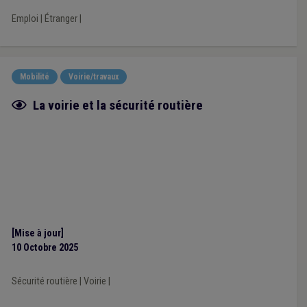
Emploi
|
Étranger
|
Mobilité
Voirie/travaux
Fiche focus
La voirie et la sécurité routière
[Mise à jour]
10 Octobre 2025
Sécurité routière
|
Voirie
|