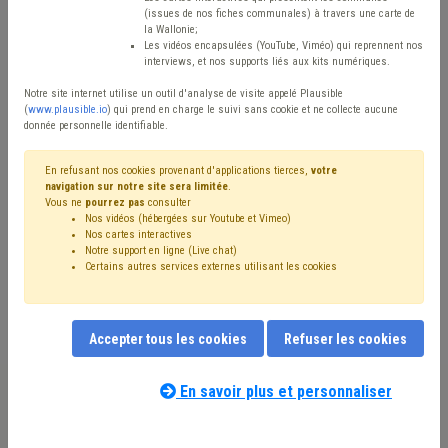
Type de contenu
(issues de nos fiches communales) à travers une carte de
la Wallonie;
Avis / Actions
Les vidéos encapsulées (YouTube, Viméo) qui reprennent nos
interviews, et nos supports liés aux kits numériques.
Réinitialiser
Notre site internet utilise un outil d'analyse de visite appelé Plausible
(
www.plausible.io
) qui prend en charge le suivi sans cookie et ne collecte aucune
donnée personnelle identifiable.
Filtrer cette requête avec des mots-clés
En refusant nos cookies provenant d'applications tierces,
votre
navigation sur notre site sera limitée
.
Vous ne
pourrez pas
consulter
Nos vidéos (hébergées sur Youtube et Vimeo)
⇒ Sécurité routière
(
retirer le mot clé
)
Nos cartes interactives
Notre support en ligne (Live chat)
⇒ Banque
(
retirer le mot clé
)
Certains autres services externes utilisant les cookies
⇒ Étranger
(
retirer le mot clé
)
⇒ Forain
(
retirer le mot clé
)
Voirie
(12)
Coronavirus
(11)
Stationnement
(8)
Signalisation
(7)
Fédasil
(6)
Activité ambulante
(6)
Accepter tous les cookies
Refuser les cookies
Occupation de la voirie
(5)
Investissement
(5)
Trottoir
(4)
Zone de police
(4)
Fiscalité
(4)
Commerce
(4)
⇒ Sécurité
(
retirer le mot clé
)
Fracture numérique
(4)
En savoir plus et personnaliser
Notre expert(e) associé(e) au terme
Ukraine
(4)
Taxe
(3)
Festivité
(3)
Véhicule
(3)
que vous recherchez
(merci de prendre
Réfugié
(3)
Mobilité active
(3)
Bourgmestre
(3)
connaissance de notre
politique d'assistance-
Budget
(3)
Accessibilité
(3)
Aide sociale
(3)