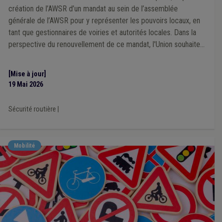
Primo-arrivant
(1)
Protection civile
(1)
Radicalisme
(1)
création de l’AWSR d’un mandat au sein de l’assemblée
Recette
(1)
Recrutement
(1)
Règlement de police
(1)
générale de l’AWSR pour y représenter les pouvoirs locaux, en
Regroupement familial
(1)
tant que gestionnaires de voiries et autorités locales. Dans la
Réseau autonome des voies lentes (RAVeL)
(1)
perspective du renouvellement de ce mandat, l'Union souhaite
Responsabilité
(1)
s'adjoindre l'expertise de mandataires locaux concernés par les
Sanction administrative communale (SAC)
(1)
dynamiques de sécurité routière.
Secret professionnel
(1)
Médicament
(1)
Tourisme
(1)
[Mise à jour]
Vie privée
(1)
Zone de secours
(1)
19 Mai 2026
Simplification administrative
(1)
Smart city
(1)
Sécurité routière
|
Mobilité