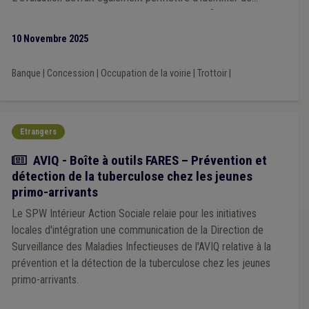
manière objective les zones mal desservies afin de pouvoir
définir des actions permettant d’améliorer la situation.
10 Novembre 2025
Banque
|
Concession
|
Occupation de la voirie
|
Trottoir
|
Etrangers
Actualité
AVIQ - Boîte à outils FARES – Prévention et
détection de la tuberculose chez les jeunes
primo-arrivants
Le SPW Intérieur Action Sociale relaie pour les initiatives
locales d'intégration une communication de la Direction de
Surveillance des Maladies Infectieuses de l'AVIQ relative à la
prévention et la détection de la tuberculose chez les jeunes
primo-arrivants.