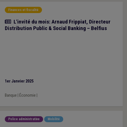
Finances et fiscalité
Article
L'invité du mois: Arnaud Frippiat, Directeur
Distribution Public & Social Banking – Belfius
1er Janvier 2025
Banque
|
Économie
|
Police administrative
Mobilité