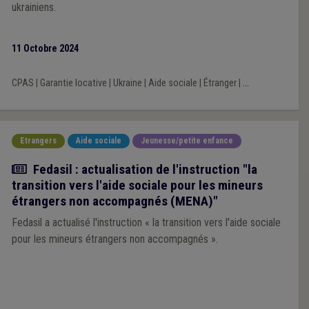
ukrainiens.
11 Octobre 2024
CPAS
|
Garantie locative
|
Ukraine
|
Aide sociale
|
Étranger
|
...
Etrangers
Aide sociale
Jeunesse/petite enfance
Actualité
Fedasil : actualisation de l'instruction "la
transition vers l'aide sociale pour les mineurs
étrangers non accompagnés (MENA)"
Fedasil a actualisé l'instruction « la transition vers l'aide sociale
pour les mineurs étrangers non accompagnés ».