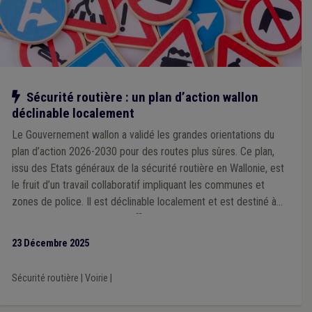
Notre action
Sécurité routière : un plan d’action wallon
déclinable localement
Le Gouvernement wallon a validé les grandes orientations du
plan d’action 2026-2030 pour des routes plus sûres. Ce plan,
issu des Etats généraux de la sécurité routière en Wallonie, est
le fruit d’un travail collaboratif impliquant les communes et
zones de police. Il est déclinable localement et est destiné à
devenir un outil concret et efficace que chaque ville et
commune pourra s’approprier en fonction de ses priorités et
23 Décembre 2025
des spécificités de son territoire, à l’échelle d’une zone de
police.
Sécurité routière
|
Voirie
|