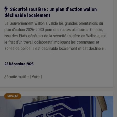
Notre action
Sécurité routière : un plan d’action wallon
déclinable localement
Le Gouvernement wallon a validé les grandes orientations du
plan d’action 2026-2030 pour des routes plus sûres. Ce plan,
issu des Etats généraux de la sécurité routière en Wallonie, est
le fruit d’un travail collaboratif impliquant les communes et
zones de police. Il est déclinable localement et est destiné à
devenir un outil concret et efficace que chaque ville et
commune pourra s’approprier en fonction de ses priorités et
23 Décembre 2025
des spécificités de son territoire, à l’échelle d’une zone de
police.
Sécurité routière
|
Voirie
|
Ruralité