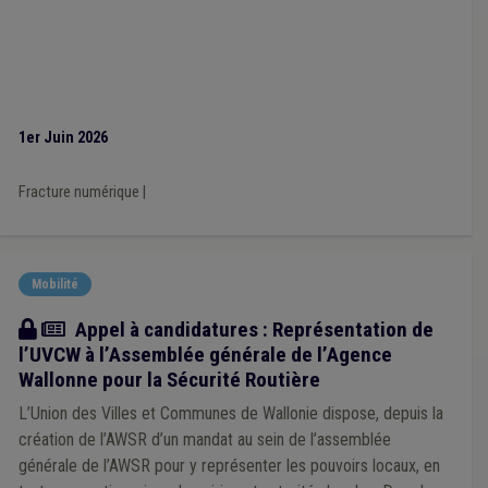
International
(1)
Armée
(1)
Aide médicale urgente
(1)
Chômage
(1)
Climat
(1)
Énergie
(1)
Enseignement
(1)
Entreprise
(1)
Entretien des voiries
(1)
Environnement
(1)
Éclairage public
(1)
Économie
(1)
Électricité
(1)
1er Juin 2026
Fracture numérique
|
Mobilité
Actualité
Appel à candidatures : Représentation de
l’UVCW à l’Assemblée générale de l’Agence
Wallonne pour la Sécurité Routière
L’Union des Villes et Communes de Wallonie dispose, depuis la
création de l’AWSR d’un mandat au sein de l’assemblée
générale de l’AWSR pour y représenter les pouvoirs locaux, en