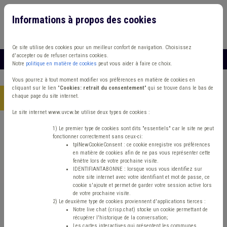
Informations à propos des cookies
Connexion
Vous travaillez dans un/une
Ce site utilise des cookies pour un meilleur confort de navigation. Choisissez
d'accepter ou de refuser certains cookies.
MENU
Notre
politique en matière de cookies
peut vous aider à faire ce choix.
Vous pourrez à tout moment modifier vos préférences en matière de cookies en
cliquant sur le lien "
Cookies: retrait du consentement
" qui se trouve dans le bas de
chaque page du site internet.
Accueil
> Sécurité routière Banque Étranger Fracture numérique
Le site internet www.uvcw.be utilise deux types de cookies :
Trouver un contenu
1) Le premier type de cookies sont dits "essentiels" car le site ne peut
fonctionner correctement sans ceux-ci:
tplNewCookieConsent : ce cookie enregistre vos préférences
en matière de cookies afin de ne pas vous représenter cette
Sécurité routière Banque Étranger
fenêtre lors de votre prochaine visite.
IDENTIFIANTABONNE : lorsque vous vous identifiez sur
Fracture numérique
notre site internet avec votre identifiant et mot de passe, ce
cookie s'ajoute et permet de garder votre session active lors
de votre prochaine visite.
2) Le deuxième type de cookies proviennent d'applications tierces :
Matière(s) principale(s)
Notre live chat (crisp.chat) stocke un cookie permettant de
récupérer l'historique de la conversation;
Les cartes interactives qui présentent les communes