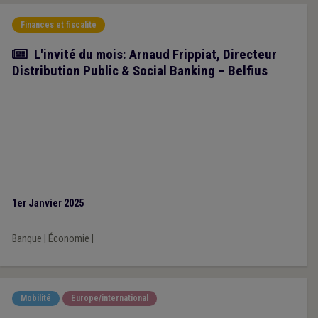
Finances et fiscalité
Article
L'invité du mois: Arnaud Frippiat, Directeur
Distribution Public & Social Banking – Belfius
1er Janvier 2025
Banque
|
Économie
|
Mobilité
Europe/international