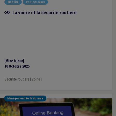
Mobilité
Voirie/travaux
Fiche focus
La voirie et la sécurité routière
[Mise à jour]
10 Octobre 2025
Sécurité routière
|
Voirie
|
Management de la donnée