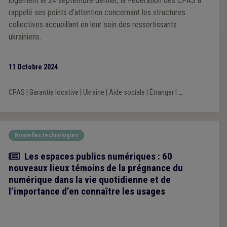
logement le 24 septembre dernier, la Fédération des CPAS a
rappelé ses points d'attention concernant les structures
collectives accueillant en leur sein des ressortissants
ukrainiens.
11 Octobre 2024
CPAS
|
Garantie locative
|
Ukraine
|
Aide sociale
|
Étranger
|
...
Nouvelles technologies
Article
Les espaces publics numériques : 60
nouveaux lieux témoins de la prégnance du
numérique dans la vie quotidienne et de
l’importance d’en connaître les usages