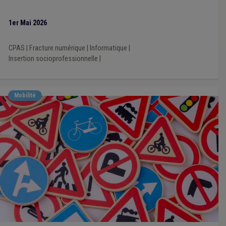
1er Mai 2026
CPAS
|
Fracture numérique
|
Informatique
|
Insertion socioprofessionnelle
|
Mobilité