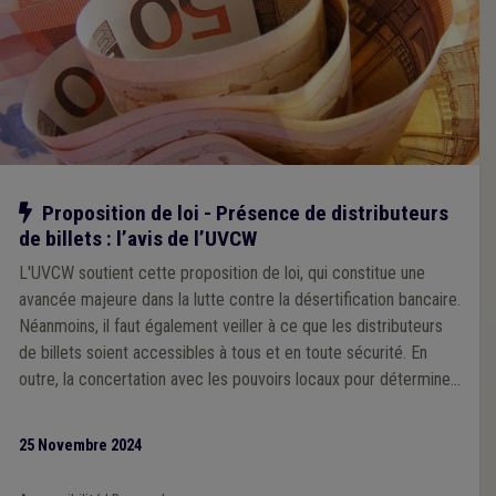
Notre action
Proposition de loi - Présence de distributeurs
de billets : l’avis de l’UVCW
L'UVCW soutient cette proposition de loi, qui constitue une
avancée majeure dans la lutte contre la désertification bancaire.
Néanmoins, il faut également veiller à ce que les distributeurs
de billets soient accessibles à tous et en toute sécurité. En
outre, la concertation avec les pouvoirs locaux pour déterminer
les emplacements des ATM doit être assurée.
25 Novembre 2024