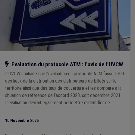
Notre action
Evaluation du protocole ATM : l’avis de l’UVCW
L’UVCW souhaite que l’évaluation du protocole ATM fasse l’état
des lieux de la distribution des distributeurs de billets sur le
territoire ainsi que des taux de couverture et les compare à la
situation de référence de l’accord 2023, soit décembre 2021.
L’évaluation devrait également permettre d’identifier de
manière objective les zones mal desservies afin de pouvoir
définir des actions permettant d’améliorer la situation.
10 Novembre 2025