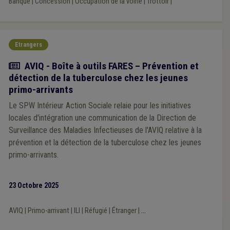
Banque
|
Concession
|
Occupation de la voirie
|
Trottoir
|
Etrangers
Actualité
AVIQ - Boîte à outils FARES – Prévention et
détection de la tuberculose chez les jeunes
primo-arrivants
Le SPW Intérieur Action Sociale relaie pour les initiatives
locales d'intégration une communication de la Direction de
Surveillance des Maladies Infectieuses de l'AVIQ relative à la
prévention et la détection de la tuberculose chez les jeunes
primo-arrivants.
23 Octobre 2025
AVIQ
|
Primo-arrivant
|
ILI
|
Réfugié
|
Étranger
|
...