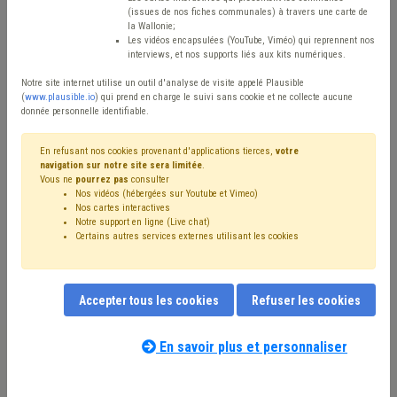
Type de contenu
(issues de nos fiches communales) à travers une carte de
la Wallonie;
Avis / Actions
Les vidéos encapsulées (YouTube, Viméo) qui reprennent nos
interviews, et nos supports liés aux kits numériques.
Réinitialiser
Notre site internet utilise un outil d'analyse de visite appelé Plausible
(
www.plausible.io
) qui prend en charge le suivi sans cookie et ne collecte aucune
donnée personnelle identifiable.
Filtrer cette requête avec des mots-clés
En refusant nos cookies provenant d'applications tierces,
votre
navigation sur notre site sera limitée
.
Vous ne
pourrez pas
consulter
Nos vidéos (hébergées sur Youtube et Vimeo)
⇒ Sécurité routière
(
retirer le mot clé
)
Nos cartes interactives
Notre support en ligne (Live chat)
⇒ Banque
(
retirer le mot clé
)
Certains autres services externes utilisant les cookies
⇒ Étranger
(
retirer le mot clé
)
⇒ Fracture numérique
(
retirer le mot clé
)
Voirie
(11)
Coronavirus
(7)
Fédasil
(6)
Signalisation
(6)
Accepter tous les cookies
Refuser les cookies
Stationnement
(6)
Investissement
(5)
Informatique
(4)
Trottoir
(4)
Zone de police
(4)
⇒ Sécurité
(
retirer le mot clé
)
Réfugié
(4)
Ukraine
(4)
En savoir plus et personnaliser
Notre expert(e) associé(e) au terme
Mobilier urbain
(3)
Occupation de la voirie
(3)
que vous recherchez
(merci de prendre
Vaccination
(3)
Budget
(3)
Accessibilité
(3)
connaissance de notre
politique d'assistance-
Aide sociale
(3)
CPAS
(3)
Mobilité active
(3)
Emploi
(2)