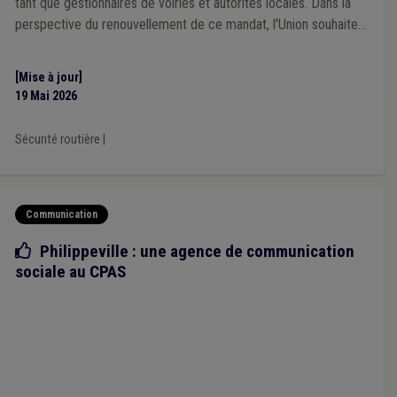
tant que gestionnaires de voiries et autorités locales. Dans la
perspective du renouvellement de ce mandat, l'Union souhaite
s'adjoindre l'expertise de mandataires locaux concernés par les
dynamiques de sécurité routière.
[Mise à jour]
19 Mai 2026
Sécurité routière
|
Communication
Bonne pratique
Philippeville : une agence de communication
sociale au CPAS