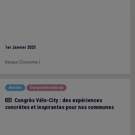
1er Janvier 2025
Banque
|
Économie
|
Mobilité
Europe/international
Article
Congrès Vélo-City : des expériences
concrètes et inspirantes pour nos communes