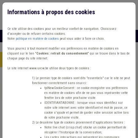
Informations à propos des cookies
Connexion
Vous travaillez dans un/une
Ce site utilise des cookies pour un meilleur confort de navigation. Choisissez
d'accepter ou de refuser certains cookies.
MENU
Notre
politique en matière de cookies
peut vous aider à faire ce choix.
Vous pourrez à tout moment modifier vos préférences en matière de cookies en
cliquant sur le lien "
Cookies: retrait du consentement
" qui se trouve dans le bas de
chaque page du site internet.
Accueil
> Sécurité routière Banque Étranger Transport en commun
Le site internet www.uvcw.be utilise deux types de cookies :
Trouver un contenu
1) Le premier type de cookies sont dits "essentiels" car le site ne peut
fonctionner correctement sans ceux-ci:
tplNewCookieConsent : ce cookie enregistre vos préférences
en matière de cookies afin de ne pas vous représenter cette
Sécurité routière Banque Étranger
fenêtre lors de votre prochaine visite.
IDENTIFIANTABONNE : lorsque vous vous identifiez sur
Transport en commun
notre site internet avec votre identifiant et mot de passe, ce
cookie s'ajoute et permet de garder votre session active lors
de votre prochaine visite.
2) Le deuxième type de cookies proviennent d'applications tierces :
Matière(s) principale(s)
Notre live chat (crisp.chat) stocke un cookie permettant de
récupérer l'historique de la conversation;
Les cartes interactives qui présentent les communes