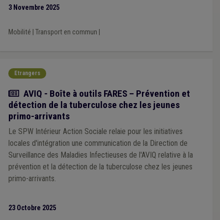
encouragées à participer activement et à désigner leurs
3 Novembre 2025
membres au sein des OCBM.
Mobilité
|
Transport en commun
|
Etrangers
Actualité
AVIQ - Boîte à outils FARES – Prévention et
détection de la tuberculose chez les jeunes
primo-arrivants
Le SPW Intérieur Action Sociale relaie pour les initiatives
locales d'intégration une communication de la Direction de
Surveillance des Maladies Infectieuses de l'AVIQ relative à la
prévention et la détection de la tuberculose chez les jeunes
primo-arrivants.
23 Octobre 2025