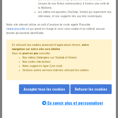
Type de contenu
(issues de nos fiches communales) à travers une carte de
la Wallonie;
Avis / Actions
Les vidéos encapsulées (YouTube, Viméo) qui reprennent nos
interviews, et nos supports liés aux kits numériques.
Réinitialiser
Notre site internet utilise un outil d'analyse de visite appelé Plausible
(
www.plausible.io
) qui prend en charge le suivi sans cookie et ne collecte aucune
donnée personnelle identifiable.
Filtrer cette requête avec des mots-clés
En refusant nos cookies provenant d'applications tierces,
votre
navigation sur notre site sera limitée
.
Vous ne
pourrez pas
consulter
Nos vidéos (hébergées sur Youtube et Vimeo)
⇒ Transport en commun
(
retirer le mot clé
)
Nos cartes interactives
Notre support en ligne (Live chat)
⇒ Sécurité routière
(
retirer le mot clé
)
Certains autres services externes utilisant les cookies
⇒ Banque
(
retirer le mot clé
)
⇒ Étranger
(
retirer le mot clé
)
Voirie
(15)
Stationnement
(12)
Investissement
(7)
Accepter tous les cookies
Refuser les cookies
⇒ Transport
(
retirer le mot clé
)
Signalisation
(6)
Fédasil
(6)
Mobilité active
(6)
Coronavirus
(5)
Ukraine
(4)
Réfugié
(4)
Trottoir
(4)
Zone de police
(4)
En savoir plus et personnaliser
Nos experts associés au terme que
Fracture numérique
(4)
⇒ Sécurité
(
retirer le mot clé
)
vous recherchez
(merci de prendre
Mobilité
(4)
Occupation de la voirie
(3)
connaissance de notre
politique d'assistance-
Transport scolaire
(3)
Mobilier urbain
(3)
Budget
(3)