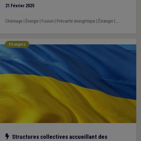
21 Février 2025
Chômage
|
Énergie
|
Fusion
|
Précarité énergétique
|
Étranger
|
...
Etrangers
Notre action
Structures collectives accueillant des