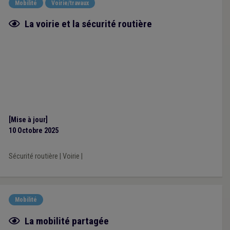
Mobilité
Voirie/travaux
Fiche focus
La voirie et la sécurité routière
[Mise à jour]
10 Octobre 2025
Sécurité routière
|
Voirie
|
Mobilité
Fiche focus
La mobilité partagée