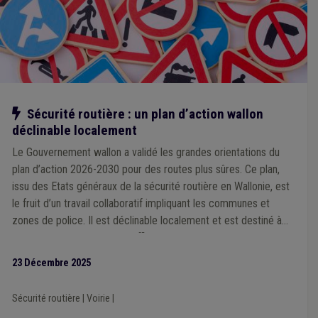
Notre action
Sécurité routière : un plan d’action wallon
déclinable localement
Le Gouvernement wallon a validé les grandes orientations du
plan d’action 2026-2030 pour des routes plus sûres. Ce plan,
issu des Etats généraux de la sécurité routière en Wallonie, est
le fruit d’un travail collaboratif impliquant les communes et
zones de police. Il est déclinable localement et est destiné à
devenir un outil concret et efficace que chaque ville et
commune pourra s’approprier en fonction de ses priorités et
23 Décembre 2025
des spécificités de son territoire, à l’échelle d’une zone de
police.
Sécurité routière
|
Voirie
|