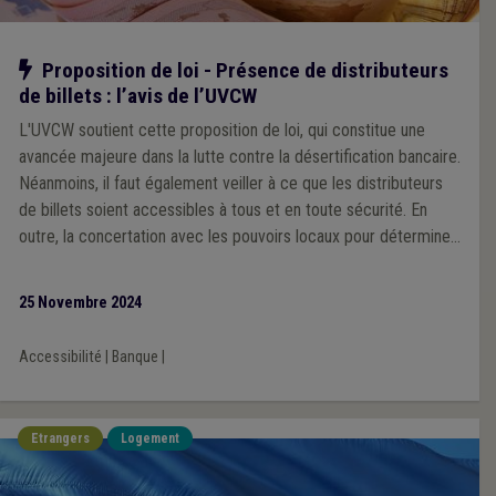
Notre action
Proposition de loi - Présence de distributeurs
de billets : l’avis de l’UVCW
L'UVCW soutient cette proposition de loi, qui constitue une
avancée majeure dans la lutte contre la désertification bancaire.
Néanmoins, il faut également veiller à ce que les distributeurs
de billets soient accessibles à tous et en toute sécurité. En
outre, la concertation avec les pouvoirs locaux pour déterminer
les emplacements des ATM doit être assurée.
25 Novembre 2024
Accessibilité
|
Banque
|
Etrangers
Logement