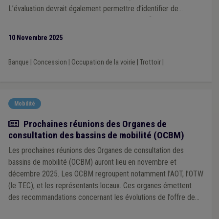
L’évaluation devrait également permettre d’identifier de
manière objective les zones mal desservies afin de pouvoir
définir des actions permettant d’améliorer la situation.
10 Novembre 2025
Banque
|
Concession
|
Occupation de la voirie
|
Trottoir
|
Mobilité
Actualité
Prochaines réunions des Organes de
consultation des bassins de mobilité (OCBM)
Les prochaines réunions des Organes de consultation des
bassins de mobilité (OCBM) auront lieu en novembre et
décembre 2025. Les OCBM regroupent notamment l’AOT, l’OTW
(le TEC), et les représentants locaux. Ces organes émettent
des recommandations concernant les évolutions de l’offre de
mobilité collective et partagée. Les communes sont