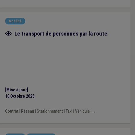
Mobilité
Fiche focus
Le transport de personnes par la route
[Mise à jour]
10 Octobre 2025
Contrat
|
Réseau
|
Stationnement
|
Taxi
|
Véhicule
|
...