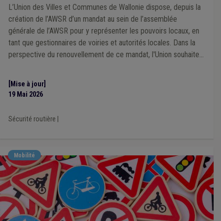
Gouvernance
(1)
Handicapé
(1)
Énergie
(1)
L’Union des Villes et Communes de Wallonie dispose, depuis la
Entreprise
(1)
Entretien des voiries
(1)
création de l’AWSR d’un mandat au sein de l’assemblée
Développement durable
(1)
Éclairage public
(1)
générale de l’AWSR pour y représenter les pouvoirs locaux, en
Économie
(1)
Électricité
(1)
Armée
(1)
tant que gestionnaires de voiries et autorités locales. Dans la
Aide médicale urgente
(1)
Chômage
(1)
Dette
(1)
perspective du renouvellement de ce mandat, l'Union souhaite
Établissement scolaire
(1)
AVIQ
(1)
Aide familiale
(1)
s'adjoindre l'expertise de mandataires locaux concernés par les
Mutualité
(1)
Appel à projet
(1)
Audit
(1)
dynamiques de sécurité routière.
Conseiller en mobilité
(1)
Vie privée
(1)
[Mise à jour]
Zone de secours
(1)
Mise à disposition
(1)
ILI
(1)
19 Mai 2026
Précarité énergétique
(1)
Taxe
(1)
Fusion
(1)
Réseau
(1)
Label
(1)
Festivité
(1)
Sécurité routière
|
Mobilité