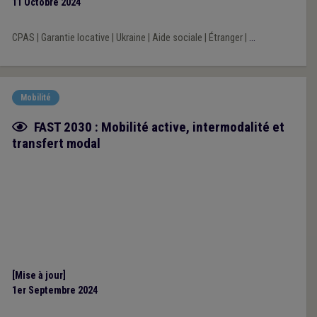
11 Octobre 2024
CPAS
|
Garantie locative
|
Ukraine
|
Aide sociale
|
Étranger
|
...
Mobilité
Fiche focus
FAST 2030 : Mobilité active, intermodalité et
transfert modal
[Mise à jour]
1er Septembre 2024