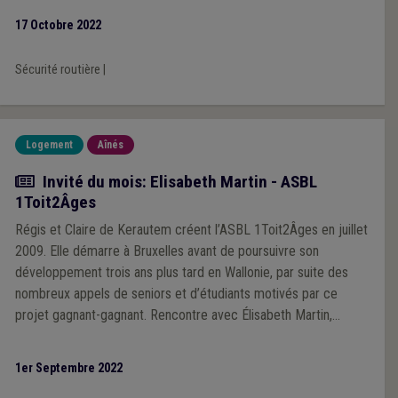
17 Octobre 2022
Sécurité routière
|
Logement
Aînés
Article
Invité du mois: Elisabeth Martin - ASBL
1Toit2Âges
Régis et Claire de Kerautem créent l’ASBL 1Toit2Âges en juillet
2009. Elle démarre à Bruxelles avant de poursuivre son
développement trois ans plus tard en Wallonie, par suite des
nombreux appels de seniors et d’étudiants motivés par ce
projet gagnant-gagnant. Rencontre avec Élisabeth Martin,
responsable de l’antenne namuroise, qui nous explique ici en
quoi le logement intergénérationnel peut aussi être une solution
1er Septembre 2022
aux défis du logement de demain.