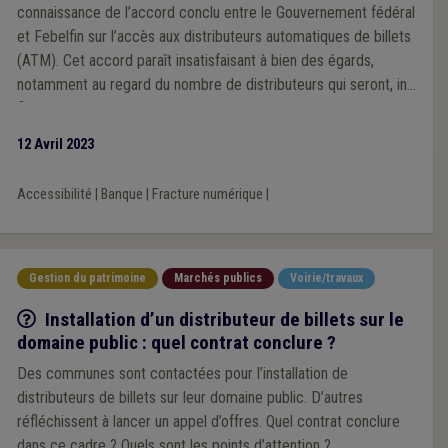
connaissance de l’accord conclu entre le Gouvernement fédéral
et Febelfin sur l’accès aux distributeurs automatiques de billets
(ATM). Cet accord paraît insatisfaisant à bien des égards,
notamment au regard du nombre de distributeurs qui seront, in
fine, disponibles sur le territoire.
12 Avril 2023
Accessibilité
|
Banque
|
Fracture numérique
|
Gestion du patrimoine
Marchés publics
Voirie/travaux
Q/R
Installation d’un distributeur de billets sur le
domaine public : quel contrat conclure ?
Des communes sont contactées pour l’installation de
distributeurs de billets sur leur domaine public. D’autres
réfléchissent à lancer un appel d’offres. Quel contrat conclure
dans ce cadre ? Quels sont les points d’attention ?