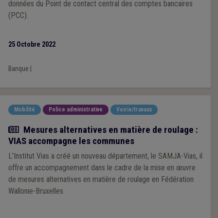
données du Point de contact central des comptes bancaires
(PCC).
25 Octobre 2022
Banque
|
Mobilité
Police administrative
Voirie/travaux
Article
Mesures alternatives en matière de roulage :
VIAS accompagne les communes
L’Institut Vias a créé un nouveau département, le SAMJA-Vias, il
offre un accompagnement dans le cadre de la mise en œuvre
de mesures alternatives en matière de roulage en Fédération
Wallonie-Bruxelles.