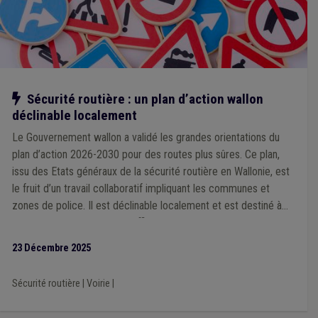
Notre action
Sécurité routière : un plan d’action wallon
déclinable localement
Le Gouvernement wallon a validé les grandes orientations du
plan d’action 2026-2030 pour des routes plus sûres. Ce plan,
issu des Etats généraux de la sécurité routière en Wallonie, est
le fruit d’un travail collaboratif impliquant les communes et
zones de police. Il est déclinable localement et est destiné à
devenir un outil concret et efficace que chaque ville et
commune pourra s’approprier en fonction de ses priorités et
23 Décembre 2025
des spécificités de son territoire, à l’échelle d’une zone de
police.
Sécurité routière
|
Voirie
|