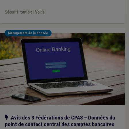
Sécurité routière
|
Voirie
|
Management de la donnée
Notre action
Avis des 3 Fédérations de CPAS – Données du
point de contact central des comptes bancaires