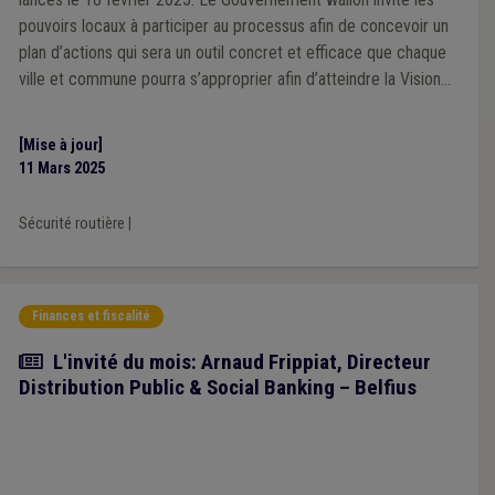
pouvoirs locaux à participer au processus afin de concevoir un
plan d’actions qui sera un outil concret et efficace que chaque
ville et commune pourra s’approprier afin d’atteindre la Vision
Zéro en 2050.
[Mise à jour]
11 Mars 2025
Sécurité routière
|
Finances et fiscalité
Article
L'invité du mois: Arnaud Frippiat, Directeur
Distribution Public & Social Banking – Belfius