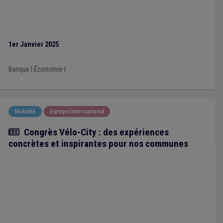
1er Janvier 2025
Banque
|
Économie
|
Mobilité
Europe/international
Article
Congrès Vélo-City : des expériences
concrètes et inspirantes pour nos communes