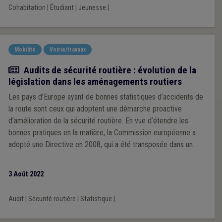
Cohabitation
|
Étudiant
|
Jeunesse
|
Mobilité
Voirie/travaux
Actualité
Audits de sécurité routière : évolution de la
législation dans les aménagements routiers
Les pays d’Europe ayant de bonnes statistiques d’accidents de
la route sont ceux qui adoptent une démarche proactive
d’amélioration de la sécurité routière. En vue d’étendre les
bonnes pratiques en la matière, la Commission européenne a
adopté une Directive en 2008, qui a été transposée dans un
Décret du Gouvernement wallon le 24 mars 2022.
3 Août 2022
Audit
|
Sécurité routière
|
Statistique
|