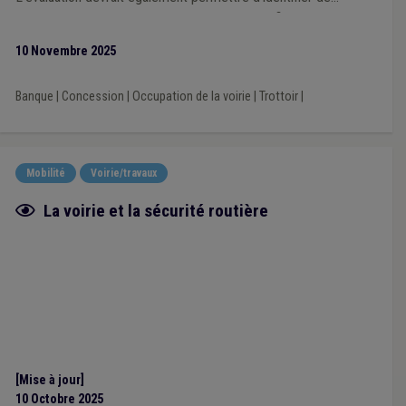
manière objective les zones mal desservies afin de pouvoir
définir des actions permettant d’améliorer la situation.
10 Novembre 2025
Banque
|
Concession
|
Occupation de la voirie
|
Trottoir
|
Mobilité
Voirie/travaux
Fiche focus
La voirie et la sécurité routière
[Mise à jour]
10 Octobre 2025