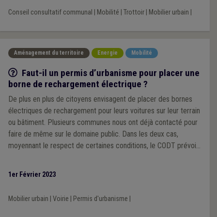
Conseil consultatif communal
|
Mobilité
|
Trottoir
|
Mobilier urbain
|
Aménagement du territoire
Energie
Mobilité
Q/R
Faut-il un permis d’urbanisme pour placer une
borne de rechargement électrique ?
De plus en plus de citoyens envisagent de placer des bornes
électriques de rechargement pour leurs voitures sur leur terrain
ou bâtiment. Plusieurs communes nous ont déjà contacté pour
faire de même sur le domaine public. Dans les deux cas,
moyennant le respect de certaines conditions, le CODT prévoit
des dispenses de permis d’urbanisme.
1er Février 2023
Mobilier urbain
|
Voirie
|
Permis d'urbanisme
|