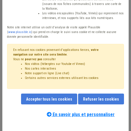
Type de contenu
(issues de nos fiches communales) à travers une carte de
la Wallonie;
Avis / Actions
Les vidéos encapsulées (YouTube, Viméo) qui reprennent nos
interviews, et nos supports liés aux kits numériques.
Réinitialiser
Notre site internet utilise un outil d'analyse de visite appelé Plausible
(
www.plausible.io
) qui prend en charge le suivi sans cookie et ne collecte aucune
donnée personnelle identifiable.
Filtrer cette requête avec des mots-clés
En refusant nos cookies provenant d'applications tierces,
votre
navigation sur notre site sera limitée
.
Vous ne
pourrez pas
consulter
Nos vidéos (hébergées sur Youtube et Vimeo)
⇒ Sécurité routière
(
retirer le mot clé
)
Nos cartes interactives
Notre support en ligne (Live chat)
⇒ Banque
(
retirer le mot clé
)
Voirie
(15)
Certains autres services externes utilisant les cookies
⇒ Mobilier urbain
(
retirer le mot clé
)
Signalisation
(9)
Stationnement
(8)
Trottoir
(5)
Investissement
(5)
Mobilité active
(5)
⇒ Cohabitation
(
retirer le mot clé
)
Accepter tous les cookies
Refuser les cookies
Budget
(4)
Fracture numérique
(4)
Zone de police
(4)
Véhicule
(3)
Accessibilité
(3)
Code de la route
(3)
Éclairage public
(3)
Environnement
(3)
En savoir plus et personnaliser
Notre expert(e) associé(e) au terme
Occupation de la voirie
(3)
Holding communal
(2)
que vous recherchez
(merci de prendre
Impétrants
(2)
Entreprise
(2)
Économie
(2)
connaissance de notre
politique d'assistance-
Économie sociale
(2)
Électricité
(2)
Chantier
(2)