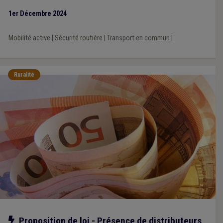
1er Décembre 2024
Mobilité active
|
Sécurité routière
|
Transport en commun
|
Ruralité
Notre action
Proposition de loi - Présence de distributeurs