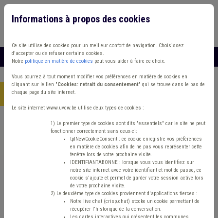
Informations à propos des cookies
Connexion
Vous travaillez dans un/une
Ce site utilise des cookies pour un meilleur confort de navigation. Choisissez
d'accepter ou de refuser certains cookies.
MENU
Notre
politique en matière de cookies
peut vous aider à faire ce choix.
Vous pourrez à tout moment modifier vos préférences en matière de cookies en
cliquant sur le lien "
Cookies: retrait du consentement
" qui se trouve dans le bas de
chaque page du site internet.
Accueil
> Sécurité routière Banque Mobilier urbain Cohabitation
Le site internet www.uvcw.be utilise deux types de cookies :
Trouver un contenu
1) Le premier type de cookies sont dits "essentiels" car le site ne peut
fonctionner correctement sans ceux-ci:
tplNewCookieConsent : ce cookie enregistre vos préférences
en matière de cookies afin de ne pas vous représenter cette
Sécurité routière Banque Mobilier
fenêtre lors de votre prochaine visite.
IDENTIFIANTABONNE : lorsque vous vous identifiez sur
urbain Cohabitation
notre site internet avec votre identifiant et mot de passe, ce
cookie s'ajoute et permet de garder votre session active lors
de votre prochaine visite.
2) Le deuxième type de cookies proviennent d'applications tierces :
Matière(s) principale(s)
Notre live chat (crisp.chat) stocke un cookie permettant de
récupérer l'historique de la conversation;
Les cartes interactives qui présentent les communes