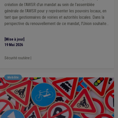
Étranger
(1)
Étudiant
(1)
Fédasil
(1)
Finances
(1)
création de l’AWSR d’un mandat au sein de l’assemblée
Forain
(1)
Gaz
(1)
Inondation
(1)
Jeunesse
(1)
générale de l’AWSR pour y représenter les pouvoirs locaux, en
Location
(1)
Ordre public
(1)
Patrimoine
(1)
tant que gestionnaires de voiries et autorités locales. Dans la
Mobilité
(1)
perspective du renouvellement de ce mandat, l'Union souhaite
s'adjoindre l'expertise de mandataires locaux concernés par les
dynamiques de sécurité routière.
[Mise à jour]
19 Mai 2026
Sécurité routière
|
Mobilité