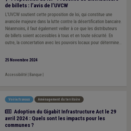
de billets : l’avis de l’UVCW
L'UVCW soutient cette proposition de loi, qui constitue une
avancée majeure dans la lutte contre la désertification bancaire.
Néanmoins, il faut également veiller à ce que les distributeurs
de billets soient accessibles à tous et en toute sécurité. En
outre, la concertation avec les pouvoirs locaux pour déterminer
les emplacements des ATM doit être assurée.
25 Novembre 2024
Accessibilité
|
Banque
|
Voirie/travaux
Aménagement du territoire
Actualité
Adoption du Gigabit Infrastructure Act le 29
avril 2024 : Quels sont les impacts pour les
communes ?