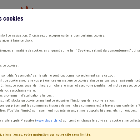
s cookies
Vous travaillez dans un/une
onfort de navigation. Choisissez d'accepter ou de refuser certains cookies.
 aider à faire ce choix.
ions
Publications
Outils
Fiches communa
rences en matière de cookies en cliquant sur le lien "
Cookies: retrait du consentement
" qui s
s de cookies :
s sont dits "essentiels" car le site ne peut fonctionner correctement sans ceux-ci:
 : ce cookie enregistre vos préférences en matière de cookies afin de ne pas vous représenter cette
 lorsque vous vous identifiez sur notre site internet avec votre identifiant et mot de passe, ce co
de votre prochaine visite.
ntenu
es proviennent d'applications tierces :
sp.chat) stocke un cookie permettant de récupérer l'historique de la conversation;
tives qui présentent les communes (issues de nos fiches communales) à travers une carte de la W
ées (YouTube, Viméo) qui reprennent nos interviews, et nos supports liés aux kits numériques.
 urbain Concession
e visite appelé Plausible (
www.plausible.io
) qui prend en charge le suivi sans cookie et ne collect
ications tierces,
votre navigation sur notre site sera limitée
.
tenu
Avis / Actions