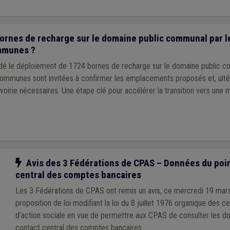
rnes de recharge sur le domaine public communal par le
mmunes ?
idé le déploiement de 1724 bornes de recharge sur le domaine public 
 communes sont invitées à confirmer les emplacements proposés et, ulté
voirie nécessaires. Une étape clé pour accélérer la transition vers une m
Notre action
Avis des 3 Fédérations de CPAS – Données du poin
central des comptes bancaires
Les 3 Fédérations de CPAS ont remis un avis, ce mercredi 19 mars
proposition de loi modifiant la loi du 8 juillet 1976 organique des c
d'action sociale en vue de permettre aux CPAS de consulter les d
contact central des comptes bancaires.