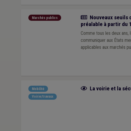
Actualité
Nouveaux seuils d
Marchés publics
préalable à partir du 
Comme tous les deux ans, l
communiquer aux États memb
applicables aux marchés pu
Fiche focus
La voirie et la séc
Mobilité
Voirie/travaux