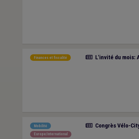
Article
L'invité du mois: 
Finances et fiscalité
Article
Congrès Vélo-City
Mobilité
Europe/international