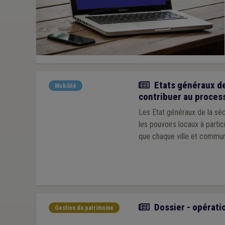
Actualité
Etats généraux de
Mobilité
contribuer au proces
Les Etat généraux de la séc
les pouvoirs locaux à partic
que chaque ville et commune
Article
Dossier - opérati
Gestion du patrimoine