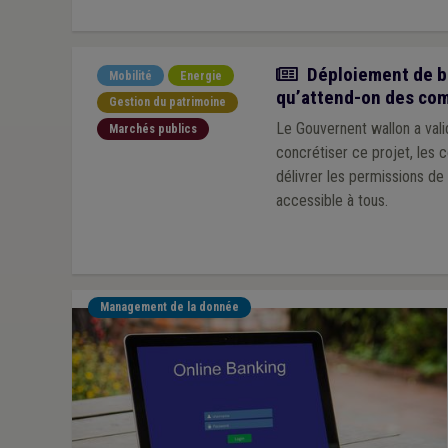
Article
Déploiement de bo
Mobilité
Energie
qu’attend-on des co
Gestion du patrimoine
Le Gouvernent wallon a val
Marchés publics
concrétiser ce projet, les
délivrer les permissions de 
accessible à tous.
Management de la donnée