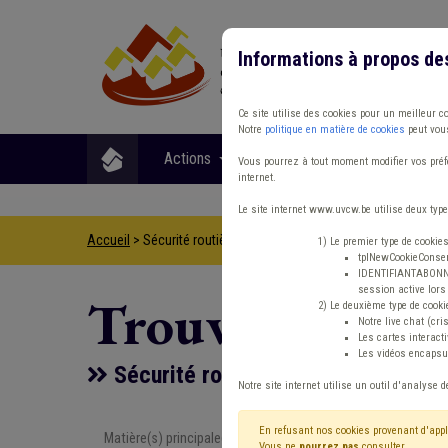
Informations à propos de
Ce site utilise des cookies pour un meilleur c
Notre
politique en matière de cookies
peut vous
Actions
Matières
Format
Vous pourrez à tout moment modifier vos préfé
internet.
Le site internet www.uvcw.be utilise deux type
Accueil
> Sécurité routière Banque Mobilier urbain Concession
1) Le premier type de cookie
tplNewCookieConsent
IDENTIFIANTABONNE :
session active lors 
Trouver un co
2) Le deuxième type de cooki
Notre live chat (cri
Les cartes interac
Les vidéos encapsul
Sécurité routière Banque Mobilier
Notre site internet utilise un outil d'analyse d
En refusant nos cookies provenant d'appl
Matière(s) principale(s)
Type de con
Vous ne
pourrez pas
consulter