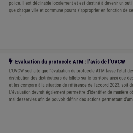
police. Il est déclinable localement et est destiné à devenir un outi
que chaque ville et commune pourra s’approprier en fonction de se
spécificités de son territoire, à l’échelle d’une zone de police.
Notre action
Evaluation du protocole ATM : l’avis de l’UVCW
L’UVCW souhaite que l’évaluation du protocole ATM fasse l’état des
distribution des distributeurs de billets sur le territoire ainsi que 
et les compare à la situation de référence de l’accord 2023, soit
L’évaluation devrait également permettre d’identifier de manière o
mal desservies afin de pouvoir définir des actions permettant d’amél