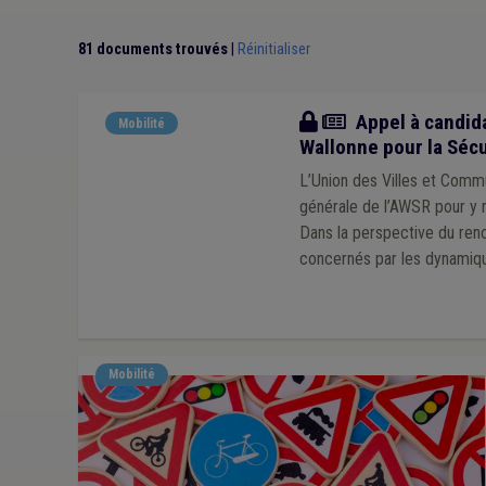
81 documents trouvés
|
Réinitialiser
Actualité
Appel à candida
Mobilité
Wallonne pour la Sécu
L’Union des Villes et Comm
générale de l’AWSR pour y r
Dans la perspective du reno
concernés par les dynamiqu
Mobilité