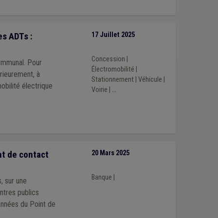
s ADTs :
17 Juillet 2025
Concession
|
communal. Pour
Électromobilité
|
rieurement, à
Stationnement
|
Véhicule
|
obilité électrique
Voirie
|
...
t de contact
20 Mars 2025
Banque
|
, sur une
entres publics
onnées du Point de