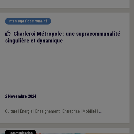
Inter(supra)communalité
Bonne pratique
Charleroi Métropole : une supracommunalité
singulière et dynamique
2 Novembre 2024
Culture
|
Énergie
|
Enseignement
|
Entreprise
|
Mobilité
|
...
Communication