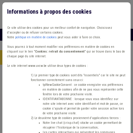
Informations à propos des cookies
Connexion
Vous travaillez dans un/une
Ce site utilise des cookies pour un meilleur confort de navigation. Choisissez
d'accepter ou de refuser certains cookies.
MENU
Notre
politique en matière de cookies
peut vous aider à faire ce choix.
Vous pourrez à tout moment modifier vos préférences en matière de cookies en
cliquant sur le lien "
Cookies: retrait du consentement
" qui se trouve dans le bas de
chaque page du site internet.
Accueil
> Sécurité routière Banque Tourisme
Le site internet www.uvcw.be utilise deux types de cookies :
Trouver un contenu
1) Le premier type de cookies sont dits "essentiels" car le site ne peut
fonctionner correctement sans ceux-ci:
tplNewCookieConsent : ce cookie enregistre vos préférences
en matière de cookies afin de ne pas vous représenter cette
Sécurité routière Banque Tourisme
fenêtre lors de votre prochaine visite.
IDENTIFIANTABONNE : lorsque vous vous identifiez sur
notre site internet avec votre identifiant et mot de passe, ce
cookie s'ajoute et permet de garder votre session active lors
Matière(s) principale(s)
de votre prochaine visite.
2) Le deuxième type de cookies proviennent d'applications tierces :
Notre live chat (crisp.chat) stocke un cookie permettant de
Type de contenu
récupérer l'historique de la conversation;
Les cartes interactives qui présentent les communes