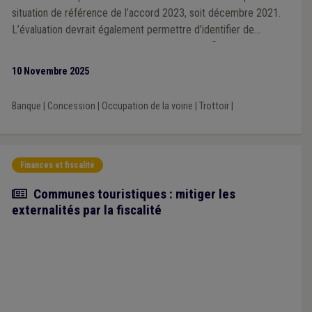
situation de référence de l’accord 2023, soit décembre 2021.
L’évaluation devrait également permettre d’identifier de
manière objective les zones mal desservies afin de pouvoir
définir des actions permettant d’améliorer la situation.
10 Novembre 2025
Banque
|
Concession
|
Occupation de la voirie
|
Trottoir
|
Finances et fiscalité
Article
Communes touristiques : mitiger les
externalités par la fiscalité