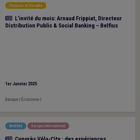
Finances et fiscalité
Article
L'invité du mois: Arnaud Frippiat, Directeur
Distribution Public & Social Banking – Belfius
1er Janvier 2025
Banque
|
Économie
|
Mobilité
Europe/international
Article
Congrès Vélo-City : des expériences