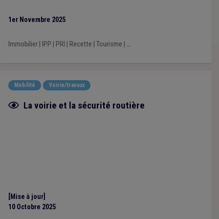
1er Novembre 2025
Immobilier
|
IPP
|
PRI
|
Recette
|
Tourisme
|
...
Mobilité
Voirie/travaux
Fiche focus
La voirie et la sécurité routière
[Mise à jour]
10 Octobre 2025