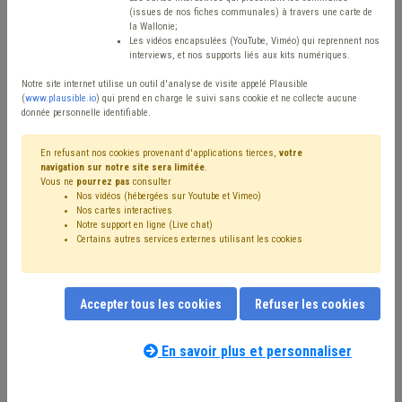
(issues de nos fiches communales) à travers une carte de
Avis / Actions
la Wallonie;
Les vidéos encapsulées (YouTube, Viméo) qui reprennent nos
Réinitialiser
interviews, et nos supports liés aux kits numériques.
Notre site internet utilise un outil d'analyse de visite appelé Plausible
(
www.plausible.io
) qui prend en charge le suivi sans cookie et ne collecte aucune
donnée personnelle identifiable.
Filtrer cette requête avec des mots-clés
En refusant nos cookies provenant d'applications tierces,
votre
navigation sur notre site sera limitée
.
Vous ne
pourrez pas
consulter
⇒ Tourisme
(
retirer le mot clé
)
Nos vidéos (hébergées sur Youtube et Vimeo)
⇒ Sécurité routière
(
retirer le mot clé
)
Nos cartes interactives
⇒ Banque
(
retirer le mot clé
)
Voirie
(13)
Culture
(7)
Notre support en ligne (Live chat)
Certains autres services externes utilisant les cookies
Signalisation
(7)
Stationnement
(6)
Permis d'urbanisme
(6)
Investissement
(5)
Patrimoine
(5)
Sport
(4)
Fracture numérique
(4)
Trottoir
(4)
Zone de police
(4)
Coronavirus
(3)
Accepter tous les cookies
Refuser les cookies
Transport en commun
(3)
⇒ Sécurité
(
retirer le mot clé
)
Notre expert(e) associé(e) au terme
Occupation de la voirie
(3)
Personnel
(3)
que vous recherchez
(merci de prendre
En savoir plus et personnaliser
Mobilier urbain
(3)
Mobilité active
(3)
Budget
(3)
connaissance de notre
politique d'assistance-
Accessibilité
(3)
CoDT
(3)
Centre culturel
(2)
Climat
(2)
conseil
) :
Emploi
(2)
Enfance
(2)
Entreprise
(2)