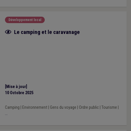
Développement local
Fiche focus
Le camping et le caravanage
[Mise à jour]
10 Octobre 2025
Camping
|
Environnement
|
Gens du voyage
|
Ordre public
|
Tourisme
|
...