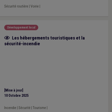
Sécurité routière
|
Voirie
|
Développement local
Fiche focus
Les hébergements touristiques et la
sécurité-incendie
[Mise à jour]
10 Octobre 2025
Incendie
|
Sécurité
|
Tourisme
|