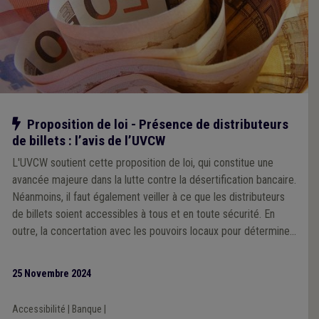
Notre action
Proposition de loi - Présence de distributeurs
de billets : l’avis de l’UVCW
L'UVCW soutient cette proposition de loi, qui constitue une
avancée majeure dans la lutte contre la désertification bancaire.
Néanmoins, il faut également veiller à ce que les distributeurs
de billets soient accessibles à tous et en toute sécurité. En
outre, la concertation avec les pouvoirs locaux pour déterminer
les emplacements des ATM doit être assurée.
25 Novembre 2024
Accessibilité
|
Banque
|