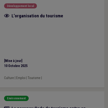
Développement local
Fiche focus
L’organisation du tourisme
[Mise à jour]
10 Octobre 2025
Culture
|
Emploi
|
Tourisme
|
Environnement