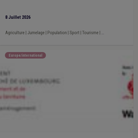
Chômage
(1)
Camping
(1)
ALE
(1)
Agriculture
(1)
Allocations familiales
(1)
Architecte
(1)
Collège
(1)
Commerce
(1)
Composition des organes
(1)
8 Juillet 2026
Conseil communal
(1)
Contrat de travail
(1)
CPAS
(1)
Crèche
(1)
Agriculture
|
Jumelage
|
Population
|
Sport
|
Tourisme
|
...
Europe/international