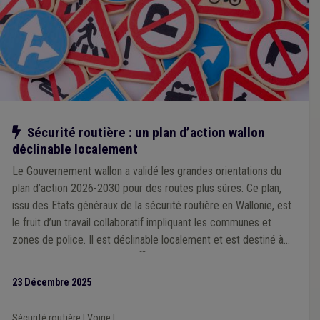
Notre action
Sécurité routière : un plan d’action wallon
déclinable localement
Le Gouvernement wallon a validé les grandes orientations du
plan d’action 2026-2030 pour des routes plus sûres. Ce plan,
issu des Etats généraux de la sécurité routière en Wallonie, est
le fruit d’un travail collaboratif impliquant les communes et
zones de police. Il est déclinable localement et est destiné à
devenir un outil concret et efficace que chaque ville et
commune pourra s’approprier en fonction de ses priorités et
23 Décembre 2025
des spécificités de son territoire, à l’échelle d’une zone de
police.
Sécurité routière
|
Voirie
|