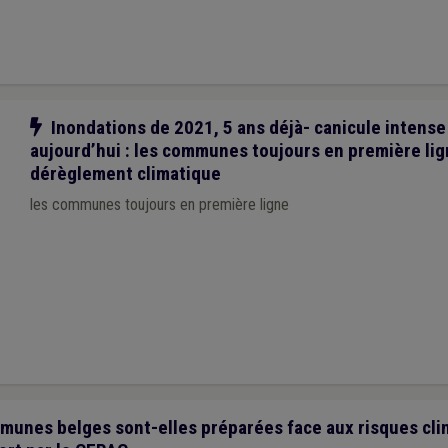
Notre action
Inondations de 2021, 5 ans déjà- canicule intens
aujourd’hui : les communes toujours en première lig
dérèglement climatique
les communes toujours en première ligne
nes belges sont-elles préparées face aux risques cli