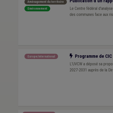
Publication d’un rapp
Aménagement du territoire
Le Centre fédéral d'analyse
Environnement
des communes face aux ris
Notre action
Programme de CIC :
Europe/international
L’UVCW a déposé sa propos
2027-2031 auprès de la Dir