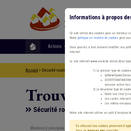
Informations à propos de
Ce site utilise des cookies pour un meilleur c
Notre
politique en matière de cookies
peut vous
Actions
Matières
Format
Vous pourrez à tout moment modifier vos préfé
internet.
Le site internet www.uvcw.be utilise deux type
Accueil
> Sécurité routière Banque Trottoir Climat
1) Le premier type de cookie
tplNewCookieConsent
IDENTIFIANTABONNE :
session active lors 
Trouver un co
2) Le deuxième type de cooki
Notre live chat (cri
Les cartes interac
Les vidéos encapsul
Sécurité routière Banque Trottoir 
Notre site internet utilise un outil d'analyse d
En refusant nos cookies provenant d'appl
Matière(s) principale(s)
Type de con
Vous ne
pourrez pas
consulter