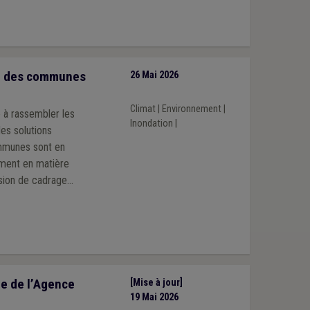
ion des communes
26 Mai 2026
Climat
|
Environnement
|
e à rassembler les
Inondation
|
des solutions
ommunes sont en
mment en matière
ssion de cadrage
s pour les
our des réalités de
e, une deuxième
ion des risques.
e de l’Agence
[Mise à jour]
19 Mai 2026