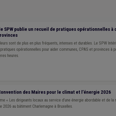
re
(1)
Cahier des charges
(1)
Calamité
(1)
Antenne
(1)
Assainisseme
ommunal
(1)
Conseil consultatif communal
(1)
Commerce
(1)
Éco-consei
Sanitaire
(1)
Démographie
(1)
Dette
(1)
Écologie
(1)
Économie circu
Zone de secours
(1)
AVIQ
(1)
Taxi
(1)
Tutelle
(1)
Piétonnier
(1)
Pr
ation des citoyens
(1)
Patrimoine
(1)
Permis d'urbanisme
(1)
Personnel
le SPW publie un recueil de pratiques opérationnelles à 
esponsabilité
(1)
Sécurité sociale
(1)
Soins
(1)
rovinces
eurs sont de plus en plus fréquents, intenses et durables. Le SPW Intér
e pratiques opérationnelles pour aider communes, CPAS et provinces à p
ères heures.
onvention des Maires pour le climat et l’énergie 2026
e « Les dirigeants locaux au service d’une énergie abordable et de la r
obre 2026 au bâtiment Charlemagne à Bruxelles.