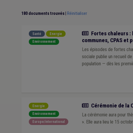
Catastrophe naturelle
(1)
Chômage
(1)
Cadast
Allocations familiales
(1)
CDLD
(1)
Conseil c
180 documents trouvés
|
Réinitialiser
Politique agricole économique (PAC)
(1)
Prix
(1)
Coopération au développement
(1)
Amiante
(1)
Police administrative
(1)
Nucléaire
(1)
Particip
Actualité
Fortes chaleurs : 
Réseau autonome des voies lentes (RAVeL)
(1)
R
Santé
Energie
communes, CPAS et p
Environnement
Les épisodes de fortes chal
sociale publie un recueil d
population — dès les premi
Actualité
Cérémonie de la C
Energie
Environnement
La cérémonie aura pour thèm
». Elle aura lieu le 15 oct
Europe/international