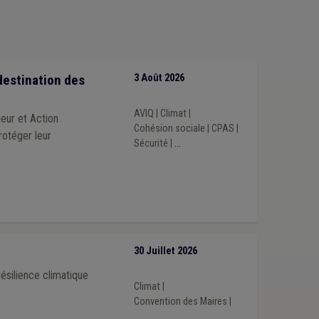
nt
(1)
Bois
(1)
Bourgmestre
(1)
ller
(1)
Établissement scolaire
(1)
FWB
(1)
laire
(1)
Carburant
(1)
ogramme stratégique transversal (PST)
(1)
(1)
Recrutement
(1)
Règlement taxe
(1)
destination des
3 Août 2026
AVIQ
|
Climat
|
ieur et Action
Cohésion sociale
|
CPAS
|
rotéger leur
Sécurité
|
...
30 Juillet 2026
ésilience climatique
Climat
|
Convention des Maires
|