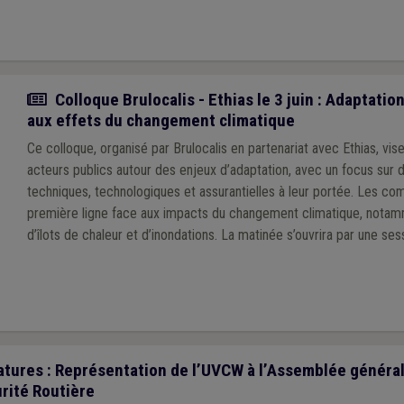
Actualité
Colloque Brulocalis - Ethias le 3 juin : Adaptat
aux effets du changement climatique
Ce colloque, organisé par Brulocalis en partenariat avec Ethias, vis
acteurs publics autour des enjeux d’adaptation, avec un focus sur 
techniques, technologiques et assurantielles à leur portée. Les c
première ligne face aux impacts du changement climatique, nota
d’îlots de chaleur et d’inondations. La matinée s’ouvrira par une se
consacrée aux principaux risques climatiques et à leurs implication
communes. Elle se poursuivra par un premier temps d’échanges aut
terrain et des défis rencontrés par les communes. Après une paus
partie sera dédiée aux solutions concrètes d’adaptation et de gest
tures : Représentation de l’UVCW à l’Assemblée général
rité Routière