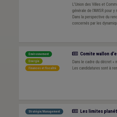
L’Union des Villes et Comm
générale de l’AWSR pour y r
Dans la perspective du reno
concernés par les dynamiqu
Actualité
Comite wallon d’ex
Environnement
Energie
Dans le cadre du décret « n
Les candidatures sont à rent
Finances et fiscalité
Article
Les limites planét
Stratégie/Management