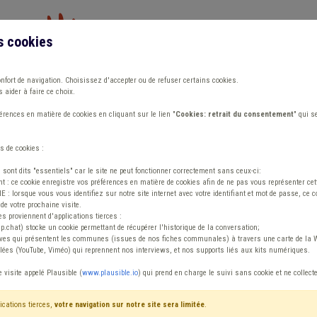
s cookies
Vous travaillez dans un/une
onfort de navigation. Choisissez d'accepter ou de refuser certains cookies.
 aider à faire ce choix.
ions
Publications
Outils
Fiches communa
rences en matière de cookies en cliquant sur le lien "
Cookies: retrait du consentement
" qui s
s de cookies :
s sont dits "essentiels" car le site ne peut fonctionner correctement sans ceux-ci:
 : ce cookie enregistre vos préférences en matière de cookies afin de ne pas vous représenter cette
 lorsque vous vous identifiez sur notre site internet avec votre identifiant et mot de passe, ce co
de votre prochaine visite.
ntenu
es proviennent d'applications tierces :
sp.chat) stocke un cookie permettant de récupérer l'historique de la conversation;
tives qui présentent les communes (issues de nos fiches communales) à travers une carte de la W
ées (YouTube, Viméo) qui reprennent nos interviews, et nos supports liés aux kits numériques.
Climat
e visite appelé Plausible (
www.plausible.io
) qui prend en charge le suivi sans cookie et ne collect
ications tierces,
votre navigation sur notre site sera limitée
.
tenu
Avis / Actions