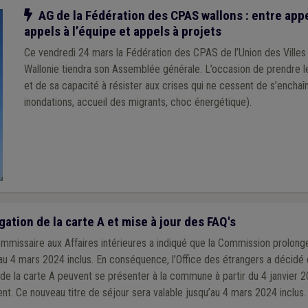
Notre action
AG de la Fédération des CPAS wallons : entre app
appels à l’équipe et appels à projets
Ce vendredi 24 mars la Fédération des CPAS de l’Union des Vill
Wallonie tiendra son Assemblée générale. L’occasion de prendre le pouls du secteur
et de sa capacité à résister aux crises qui ne cessent de s’enchaîn
inondations, accueil des migrants, choc énergétique).
ation de la carte A et mise à jour des FAQ's
mmissaire aux Affaires intérieures a indiqué que la Commission prolonge
’au 4 mars 2024 inclus. En conséquence, l’Office des étrangers a décidé
e la carte A peuvent se présenter à la commune à partir du 4 janvier 
t. Ce nouveau titre de séjour sera valable jusqu’au 4 mars 2024 inclus.