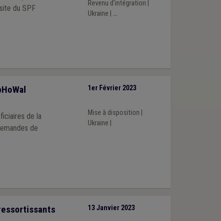
Revenu d'intégration
|
 site du SPF
Ukraine
|
...
mpHoWal
1er Février 2023
Mise à disposition
|
iciaires de la
Ukraine
|
 demandes de
 ressortissants
13 Janvier 2023