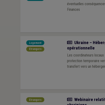
éventuelles conséquences 
Finances
Actualité
Ukraine – Héber
Logement
opérationnelle
Etrangers
Les coordinateurs locaux 
protection temporaire ve
transfert vers un héberge
Actualité
Webinaire relatif
Etrangers
ukrainiens