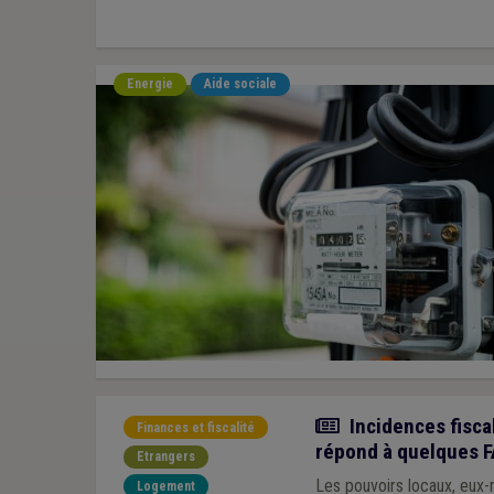
Energie
Aide sociale
Actualité
Incidences fiscal
Finances et fiscalité
répond à quelques F
Etrangers
Les pouvoirs locaux, eux-
Logement