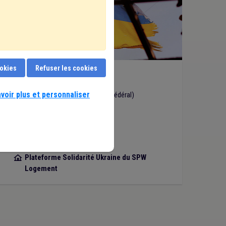
ookies
Refuser les cookies
Informations générales
Autorités fédérales
voir plus et personnaliser
02/488.88.88.
(Centre d'appel fédéral)
www.info-ukraine.be
Consortium 12-12
www.1212.be
SPW
Plateforme Solidarité Ukraine du SPW

Logement