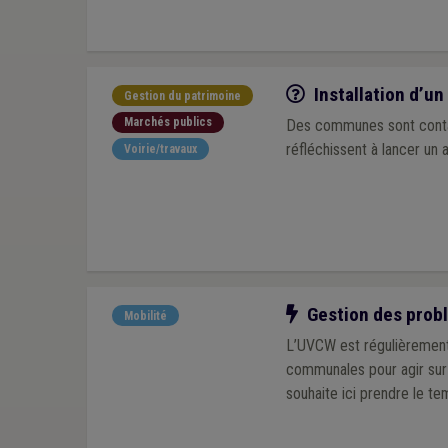
Q/R
Installation d’un
Gestion du patrimoine
Marchés publics
Des communes sont contacté
réfléchissent à lancer un 
Voirie/travaux
Notre action
Gestion des probl
Mobilité
L’UVCW est régulièrement 
communales pour agir sur le
souhaite ici prendre le te