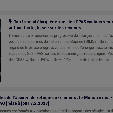
Notre action
Tarif social élargi énergie : les CPAS wallons veu
automaticité, basée sur les revenus
L’annonce de la suppression progressive de l’élargissement de l’ac
pour les Bénéficiaires de l’Intervention Majorée (BIM), si elle se
regard de la baisse progressive des tarifs de l’énergie, suscite l’
auprès des 262 CPAS wallons et des ménages accompagnés. Pour
des CPAS wallons (UVCW), elle va à l’encontre de toutes les reve
jusqu’alors par les structures qui veillent à l’accès à l’énergie de
dont les plus précaires.
es de l’accueil de réfugiés ukrainiens : le Ministre des 
AQ [mise à jour 7.2.2023]
mêmes confrontés aux questions des familles logeant des réfugiés ukrai