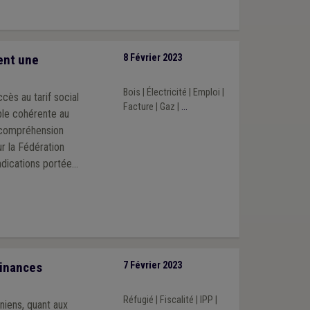
lent une
8 Février 2023
Bois
|
Électricité
|
Emploi
|
cès au tarif social
Facture
|
Gaz
|
...
mble cohérente au
incompréhension
 la Fédération
ndications portées
s ménages belges,
Finances
7 Février 2023
Réfugié
|
Fiscalité
|
IPP
|
niens, quant aux