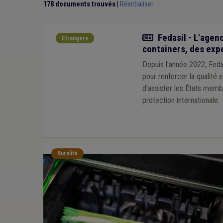
178 documents trouvés
|
Réinitialiser
Actualité
Fedasil - L'agen
Etrangers
containers, des exp
Depuis l'année 2022, Feda
pour renforcer la qualité
d'assister les États memb
protection internationale.
Ruralité