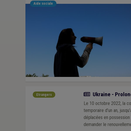
Aide sociale
Actualité
Ukraine - Prolong
Etrangers
Le 10 octobre 2022, la co
temporaire d’un an, jusqu
déplacées en possession d
demander le renouvellemen