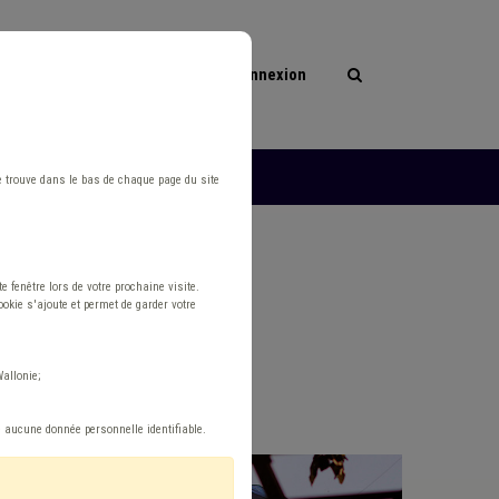
Connexion
les
L'ASBL
e trouve dans le bas de chaque page du site
 fenêtre lors de votre prochaine visite.
okie s'ajoute et permet de garder votre
Ukraine
allonie;
e aucune donnée personnelle identifiable.