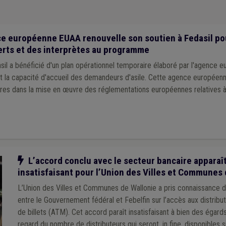
ce européenne EUAA renouvelle son soutien à Fedasil po
erts et des interprètes au programme
sil a bénéficié d'un plan opérationnel temporaire élaboré par l'agence
 et la capacité d'accueil des demandeurs d'asile. Cette agence européen
res dans la mise en œuvre des réglementations européennes relatives à l'
Notre action
L’accord conclu avec le secteur bancaire apparaî
insatisfaisant pour l’Union des Villes et Communes 
L’Union des Villes et Communes de Wallonie a pris connaissance d
entre le Gouvernement fédéral et Febelfin sur l’accès aux distrib
de billets (ATM). Cet accord paraît insatisfaisant à bien des égar
regard du nombre de distributeurs qui seront, in fine, disponibles sur