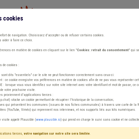
s cookies
Vous travaillez dans un/une
onfort de navigation. Choisissez d'accepter ou de refuser certains cookies.
 aider à faire ce choix.
ions
Publications
Outils
Fiches communa
rences en matière de cookies en cliquant sur le lien "
Cookies: retrait du consentement
" qui s
s de cookies :
s sont dits "essentiels" car le site ne peut fonctionner correctement sans ceux-ci:
 : ce cookie enregistre vos préférences en matière de cookies afin de ne pas vous représenter cette
 lorsque vous vous identifiez sur notre site internet avec votre identifiant et mot de passe, ce co
de votre prochaine visite.
raine : #StandWith
es proviennent d'applications tierces :
sp.chat) stocke un cookie permettant de récupérer l'historique de la conversation;
tives qui présentent les communes (issues de nos fiches communales) à travers une carte de la W
ées (YouTube, Viméo) qui reprennent nos interviews, et nos supports liés aux kits numériques.
aine et à sa population
e visite appelé Plausible (
www.plausible.io
) qui prend en charge le suivi sans cookie et ne collect
mes réveillés horrifiés suite à l'annonce de l'invasion de
ications tierces,
votre navigation sur notre site sera limitée
.
ière de l'Europe rappelle les pires moments de l'histoire, celle