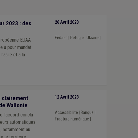
ur 2023 : des
26 Avril 2023
Fédasil
|
Réfugié
|
Ukraine
|
 européenne EUAA
ne a pour mandat
asile et à la
t clairement
12 Avril 2023
de Wallonie
Accessibilité
|
Banque
|
e l’accord conclu
Fracture numérique
|
uteurs automatiques
ds, notamment au
 le territoire.