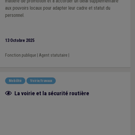
matière de promotion et à accorder un délai supplémentaire
aux pouvoirs locaux pour adapter leur cadre et statut du
personnel.
13 Octobre 2025
Fonction publique
|
Agent statutaire
|
Mobilité
Voirie/travaux
Fiche focus
La voirie et la sécurité routière