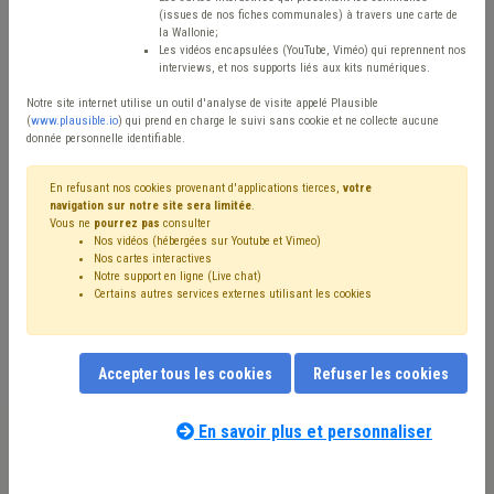
(issues de nos fiches communales) à travers une carte de
Type de contenu
la Wallonie;
Les vidéos encapsulées (YouTube, Viméo) qui reprennent nos
interviews, et nos supports liés aux kits numériques.
Avis / Actions
Notre site internet utilise un outil d'analyse de visite appelé Plausible
Réinitialiser
(
www.plausible.io
) qui prend en charge le suivi sans cookie et ne collecte aucune
donnée personnelle identifiable.
En refusant nos cookies provenant d'applications tierces,
votre
navigation sur notre site sera limitée
.
Filtrer cette requête avec des mots-clés
Vous ne
pourrez pas
consulter
Nos vidéos (hébergées sur Youtube et Vimeo)
Nos cartes interactives
Notre support en ligne (Live chat)
⇒ Zone de police
(
retirer le mot clé
)
Certains autres services externes utilisant les cookies
⇒ Sécurité routière
(
retirer le mot clé
)
⇒ Banque
(
retirer le mot clé
)
⇒ Agent statutaire
(
retirer le mot clé
)
Accepter tous les cookies
Refuser les cookies
⇒ Sécurité
(
retirer le mot clé
)
Budget
(13)
Personnel
(12)
Zone de secours
(12)
Voirie
(11)
Pension
(10)
Recrutement
(8)
Stationnement
(7)
En savoir plus et personnaliser
Agent contractuel
(7)
Finances
(7)
Fonction publique
(6)
Nos experts associés au terme que
Police
(6)
Formation
(6)
Signalisation
(6)
vous recherchez
(merci de prendre
Investissement
(5)
Ordre public
(5)
Bourgmestre
(5)