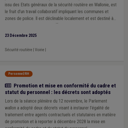
issu des Etats généraux de la sécurité routière en Wallonie, est
le fruit d’un travail collaboratif impliquant les communes et
zones de police. Il est déclinable localement et est destiné à
devenir un outil concret et efficace que chaque ville et
commune pourra s’approprier en fonction de ses priorités et
23 Décembre 2025
des spécificités de son territoire, à l’échelle d’une zone de
police.
Sécurité routière
|
Voirie
|
Personnel/RH
Actualité
Promotion et mise en conformité du cadre et
statut du personnel : les décrets sont adoptés
Lors de la séance plénière du 12 novembre, le Parlement
wallon a adopté deux décrets visant à instaurer l’égalité de
traitement entre agents contractuels et statutaires en matière
de promotion et à reporter à décembre 2028 la mise en