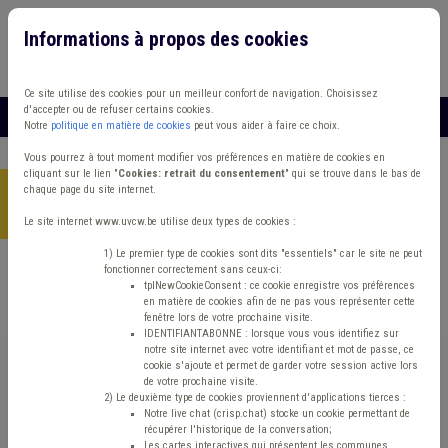
Informations à propos des cookies
Connexion
Vous travaillez dans un/une
Ce site utilise des cookies pour un meilleur confort de navigation. Choisissez
d'accepter ou de refuser certains cookies.
MENU
Notre
politique en matière de cookies
peut vous aider à faire ce choix.
Vous pourrez à tout moment modifier vos préférences en matière de cookies en
cliquant sur le lien "
Cookies: retrait du consentement
" qui se trouve dans le bas de
chaque page du site internet.
Accueil
> Sécurité routière Banque Zone de police Agent
statutaire
Le site internet www.uvcw.be utilise deux types de cookies :
1) Le premier type de cookies sont dits "essentiels" car le site ne peut
fonctionner correctement sans ceux-ci:
Trouver un contenu
tplNewCookieConsent : ce cookie enregistre vos préférences
en matière de cookies afin de ne pas vous représenter cette
fenêtre lors de votre prochaine visite.
Sécurité routière Banque Zone de police
IDENTIFIANTABONNE : lorsque vous vous identifiez sur
notre site internet avec votre identifiant et mot de passe, ce
Agent statutaire
cookie s'ajoute et permet de garder votre session active lors
de votre prochaine visite.
2) Le deuxième type de cookies proviennent d'applications tierces :
Notre live chat (crisp.chat) stocke un cookie permettant de
Matière(s) principale(s)
récupérer l'historique de la conversation;
Les cartes interactives qui présentent les communes