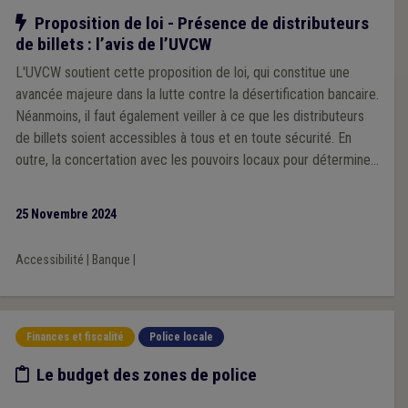
Notre action
Proposition de loi - Présence de distributeurs
de billets : l’avis de l’UVCW
L'UVCW soutient cette proposition de loi, qui constitue une
avancée majeure dans la lutte contre la désertification bancaire.
Néanmoins, il faut également veiller à ce que les distributeurs
de billets soient accessibles à tous et en toute sécurité. En
outre, la concertation avec les pouvoirs locaux pour déterminer
les emplacements des ATM doit être assurée.
25 Novembre 2024
Accessibilité
|
Banque
|
Finances et fiscalité
Police locale
Etude/chiffres
Le budget des zones de police