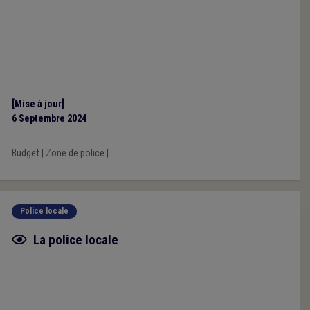
[Mise à jour]
6 Septembre 2024
Budget
|
Zone de police
|
Police locale
Fiche focus
La police locale