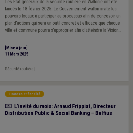
Les Etat généraux de la sécurité routière en Wallonie ont été
lancés le 18 février 2025. Le Gouvernement wallon invite les
pouvoirs locaux à participer au processus afin de concevoir un
plan d’actions qui sera un outil concret et efficace que chaque
ville et commune pourra s’approprier afin d’atteindre la Vision
Zéro en 2050.
[Mise à jour]
11 Mars 2025
Sécurité routière
|
Finances et fiscalité
Article
L'invité du mois: Arnaud Frippiat, Directeur
Distribution Public & Social Banking – Belfius