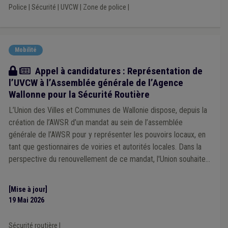
Police
|
Sécurité
|
UVCW
|
Zone de police
|
Mobilité
Actualité
Appel à candidatures : Représentation de
l’UVCW à l’Assemblée générale de l’Agence
Wallonne pour la Sécurité Routière
L’Union des Villes et Communes de Wallonie dispose, depuis la
création de l’AWSR d’un mandat au sein de l’assemblée
générale de l’AWSR pour y représenter les pouvoirs locaux, en
tant que gestionnaires de voiries et autorités locales. Dans la
perspective du renouvellement de ce mandat, l'Union souhaite
s'adjoindre l'expertise de mandataires locaux concernés par les
dynamiques de sécurité routière.
[Mise à jour]
19 Mai 2026
Sécurité routière
|