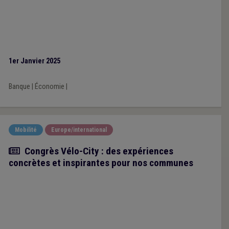
1er Janvier 2025
Banque
|
Économie
|
Mobilité
Europe/international
Article
Congrès Vélo-City : des expériences
concrètes et inspirantes pour nos communes