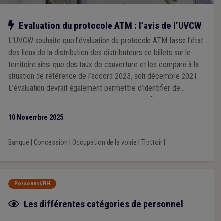
Notre action
Evaluation du protocole ATM : l’avis de l’UVCW
L’UVCW souhaite que l’évaluation du protocole ATM fasse l’état
des lieux de la distribution des distributeurs de billets sur le
territoire ainsi que des taux de couverture et les compare à la
situation de référence de l’accord 2023, soit décembre 2021.
L’évaluation devrait également permettre d’identifier de
manière objective les zones mal desservies afin de pouvoir
définir des actions permettant d’améliorer la situation.
10 Novembre 2025
Banque
|
Concession
|
Occupation de la voirie
|
Trottoir
|
Personnel/RH
Fiche focus
Les différentes catégories de personnel