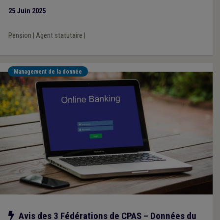
25 Juin 2025
Pension
|
Agent statutaire
|
Management de la donnée
Notre action
Avis des 3 Fédérations de CPAS – Données du