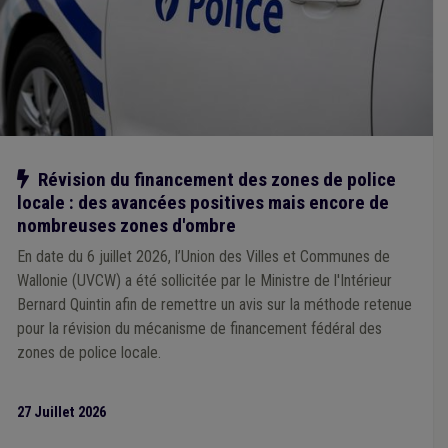
Recouvrement
(1)
Média
(1)
Forain
(1)
ONSSAPL
(1)
Patrimoine
(1)
Notre action
Révision du financement des zones de police
locale : des avancées positives mais encore de
nombreuses zones d'ombre
En date du 6 juillet 2026, l’Union des Villes et Communes de
Wallonie (UVCW) a été sollicitée par le Ministre de l'Intérieur
Bernard Quintin afin de remettre un avis sur la méthode retenue
pour la révision du mécanisme de financement fédéral des
zones de police locale.
27 Juillet 2026