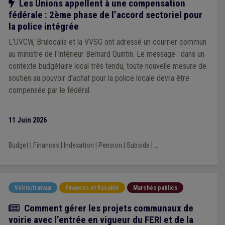
Notre action
Les Unions appellent à une compensation
fédérale : 2ème phase de l’accord sectoriel pour
la police intégrée
L’UVCW, Brulocalis et la VVSG ont adressé un courrier commun
au ministre de l'Intérieur Bernard Quintin. Le message : dans un
contexte budgétaire local très tendu, toute nouvelle mesure de
soutien au pouvoir d'achat pour la police locale devra être
compensée par le fédéral.
11 Juin 2026
Budget
|
Finances
|
Indexation
|
Pension
|
Subside
|
...
Voirie/travaux
Finances et fiscalité
Marchés publics
Article
Comment gérer les projets communaux de
voirie avec l’entrée en vigueur du FERI et de la