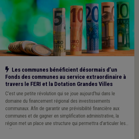
Notre action
Les communes bénéficient désormais d’un
Fonds des communes au service extraordinaire à
travers le FERI et la Dotation Grandes Villes
C’est une petite révolution qui se joue aujourd’hui dans le
domaine du financement régional des investissements
communaux. Afin de garantir une prévisibilité financière aux
communes et de gagner en simplification administrative, la
région met un place une structure qui permettra d’articuler les
différents modes de subventionnement, allant de la dotation
générale non affectée à la dotation pour missions spécifique