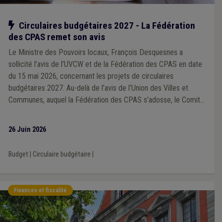
Notre action
Circulaires budgétaires 2027 - La Fédération
des CPAS remet son avis
Le Ministre des Pouvoirs locaux, François Desquesnes a
sollicité l’avis de l’UVCW et de la Fédération des CPAS en date
du 15 mai 2026, concernant les projets de circulaires
budgétaires 2027. Au-delà de l’avis de l’Union des Villes et
Communes, auquel la Fédération des CPAS s’adosse, le Comité
directeur de la Fédération des CPAS, réuni le 18 juin, a transmis
son avis reprenant les considérations propres aux CPAS.
26 Juin 2026
Budget
|
Circulaire budgétaire
|
Finances et fiscalité