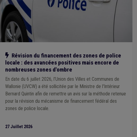
Responsabilité civile
(1)
Revenu garanti
(1)
Sécurité sociale
(1)
Société de logement de service public (SLSP)
(1)
Site à réaménager
(1)
Smart city
(1)
Temps de travail
(1)
Terrorisme
(1)
Tourisme
(1)
Transfrontalier
(1)
Management, stratégie
(1)
Média
(1)
Mémorandum
(1)
Impétrants
(1)
Hôpital
(1)
Infrastructure sportive
(1)
Patrimoine
(1)
Pauvreté
(1)
Mode de gestion
(1)
ONSSAPL
(1)
Plan catastrophe
(1)
Étranger
(1)
Notre action
Révision du financement des zones de police
Étudiant
(1)
Europe
(1)
Expropriation
(1)
Facture
(1)
locale : des avancées positives mais encore de
Fédasil
(1)
Enseignement
(1)
Entrepreneur
(1)
nombreuses zones d'ombre
Forain
(1)
Entretien des voiries
(1)
Fonction consultative
(1)
Cotisation patronale
(1)
En date du 6 juillet 2026, l’Union des Villes et Communes de
Cumul
(1)
CCRE
(1)
Consultation populaire
(1)
Wallonie (UVCW) a été sollicitée par le Ministre de l'Intérieur
Économie sociale
(1)
E-gov
(1)
DPR
(1)
Échevin
(1)
Bernard Quintin afin de remettre un avis sur la méthode retenue
Éclairage public
(1)
Chantier
(1)
Calamité
(1)
pour la révision du mécanisme de financement fédéral des
Cohabitation
(1)
Comité C
(1)
Commune
(1)
zones de police locale.
Communication
(1)
Assurance
(1)
Barème
(1)
ALE
(1)
Agent statutaire
(1)
Agrément
(1)
Aide médicale urgente
(1)
Aide sociale
(1)
27 Juillet 2026
Allocations familiales
(1)
Mise à disposition
(1)
Festivité
(1)
Blues des élus
(1)
FERI
(1)