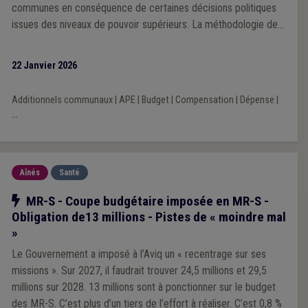
communes en conséquence de certaines décisions politiques
issues des niveaux de pouvoir supérieurs. La méthodologie de
la Veille 2025 repose sur une analyse prioritairement portée sur
l’impact financier des décisions prises par les exécutifs régional
22 Janvier 2026
et fédéral au cours de la mandature communale 2024-2030.
Additionnels communaux
|
APE
|
Budget
|
Compensation
|
Dépense
|
...
Aînés
Santé
Notre action
MR-S - Coupe budgétaire imposée en MR-S -
Obligation de13 millions - Pistes de « moindre mal
»
Le Gouvernement a imposé à l’Aviq un « recentrage sur ses
missions ». Sur 2027, il faudrait trouver 24,5 millions et 29,5
millions sur 2028. 13 millions sont à ponctionner sur le budget
des MR-S. C’est plus d’un tiers de l’effort à réaliser. C’est 0,8 %