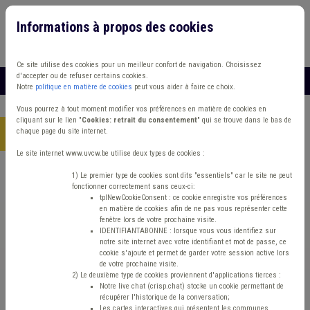
Informations à propos des cookies
Connexion
Vous travaillez dans un/une
Ce site utilise des cookies pour un meilleur confort de navigation. Choisissez
d'accepter ou de refuser certains cookies.
MENU
Notre
politique en matière de cookies
peut vous aider à faire ce choix.
Vous pourrez à tout moment modifier vos préférences en matière de cookies en
cliquant sur le lien "
Cookies: retrait du consentement
" qui se trouve dans le bas de
chaque page du site internet.
Accueil
> Sécurité routière Banque Zone de police Budget
Le site internet www.uvcw.be utilise deux types de cookies :
Trouver un contenu
1) Le premier type de cookies sont dits "essentiels" car le site ne peut
fonctionner correctement sans ceux-ci:
tplNewCookieConsent : ce cookie enregistre vos préférences
en matière de cookies afin de ne pas vous représenter cette
Sécurité routière Banque Zone de police
fenêtre lors de votre prochaine visite.
IDENTIFIANTABONNE : lorsque vous vous identifiez sur
Budget
notre site internet avec votre identifiant et mot de passe, ce
cookie s'ajoute et permet de garder votre session active lors
de votre prochaine visite.
2) Le deuxième type de cookies proviennent d'applications tierces :
Matière(s) principale(s)
Notre live chat (crisp.chat) stocke un cookie permettant de
récupérer l'historique de la conversation;
Les cartes interactives qui présentent les communes