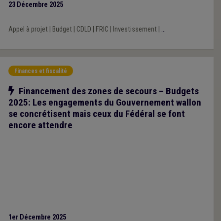
23 Décembre 2025
sans oublier les appels à projets. L’Union se réjouit de ce
changement de cap, qu’elle revendiquait depuis de nombreuses
Appel à projet
|
Budget
|
CDLD
|
FRIC
|
Investissement
|
...
années.
Finances et fiscalité
Notre action
Financement des zones de secours – Budgets
2025: Les engagements du Gouvernement wallon
se concrétisent mais ceux du Fédéral se font
encore attendre
1er Décembre 2025