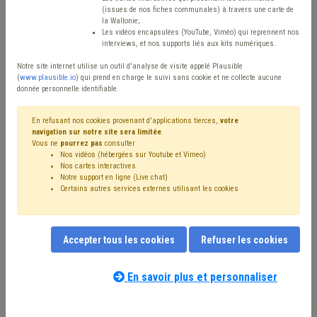
Type de contenu
(issues de nos fiches communales) à travers une carte de
la Wallonie;
Avis / Actions
Les vidéos encapsulées (YouTube, Viméo) qui reprennent nos
interviews, et nos supports liés aux kits numériques.
Réinitialiser
Notre site internet utilise un outil d'analyse de visite appelé Plausible
(
www.plausible.io
) qui prend en charge le suivi sans cookie et ne collecte aucune
donnée personnelle identifiable.
Filtrer cette requête avec des mots-clés
En refusant nos cookies provenant d'applications tierces,
votre
navigation sur notre site sera limitée
.
Vous ne
pourrez pas
consulter
Nos vidéos (hébergées sur Youtube et Vimeo)
⇒ Budget
(
retirer le mot clé
)
Recette
(42)
Nos cartes interactives
Notre support en ligne (Live chat)
⇒ Zone de police
(
retirer le mot clé
)
Dépense
(34)
Certains autres services externes utilisant les cookies
Investissement
(34)
⇒ Sécurité routière
(
retirer le mot clé
)
Finances
(28)
Zone de secours
(25)
⇒ Banque
(
retirer le mot clé
)
Accepter tous les cookies
Refuser les cookies
Personnel
(24)
Coronavirus
(22)
Pension
(20)
Subvention
(19)
Taxe
(17)
Circulaire budgétaire
(16)
Compensation
(15)
Indexation
(15)
En savoir plus et personnaliser
Nos experts associés au terme que
⇒ Sécurité
(
retirer le mot clé
)
Fonds des communes
(14)
vous recherchez
(merci de prendre
Subside
(14)
CPAS
(13)
PRI
(12)
Voirie
(12)
connaissance de notre
politique d'assistance-
Dette
(11)
Formation
(11)
Emploi
(10)