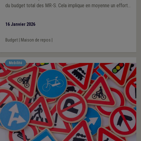
du budget total des MR-S. Cela implique en moyenne un effort
de 260 euros par lit ou 24 400 euros par maison, soit de l’ordre
d’un mi-temps de personnel par maison. Des pistes sont à faire
16 Janvier 2026
dans un avis paritaire au sein de l’Aviq.
Budget
|
Maison de repos
|
Mobilité