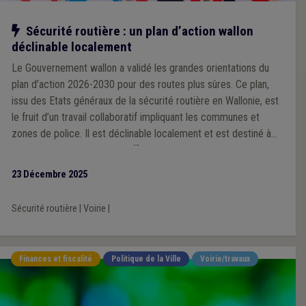
Notre action
Sécurité routière : un plan d’action wallon
déclinable localement
Le Gouvernement wallon a validé les grandes orientations du
plan d’action 2026-2030 pour des routes plus sûres. Ce plan,
issu des Etats généraux de la sécurité routière en Wallonie, est
le fruit d’un travail collaboratif impliquant les communes et
zones de police. Il est déclinable localement et est destiné à
devenir un outil concret et efficace que chaque ville et
commune pourra s’approprier en fonction de ses priorités et
23 Décembre 2025
des spécificités de son territoire, à l’échelle d’une zone de
police.
Sécurité routière
|
Voirie
|
Finances et fiscalité
Politique de la Ville
Voirie/travaux