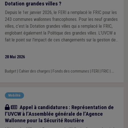
Dotation grandes villes ?
Depuis le 1er janvier 2026, le FERI a remplacé le FRIC pour les
243 communes wallonnes francophones. Pour les neuf grandes
villes, c’est la Dotation grandes villes qui a remplacé le FRIC,
englobant également la Politique des grandes villes. L'UVCW a
fait le point sur l'impact de ces changements sur la gestion des
projets communaux de voirie.
28 Mai 2026
Budget
|
Cahier des charges
|
Fonds des communes
|
FERI
|
FRIC
|
...
Mobilité
Actualité
Appel à candidatures : Représentation de
l’UVCW à l’Assemblée générale de l’Agence
Wallonne pour la Sécurité Routière