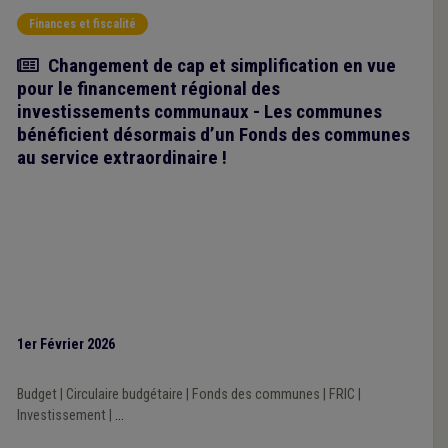
Finances et fiscalité
Article
Changement de cap et simplification en vue
pour le financement régional des
investissements communaux - Les communes
bénéficient désormais d’un Fonds des communes
au service extraordinaire !
1er Février 2026
Budget
|
Circulaire budgétaire
|
Fonds des communes
|
FRIC
|
Investissement
|
...