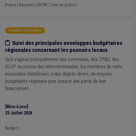
Police
|
Sécurité
|
UVCW
|
Zone de police
|
Plan de relance
(1)
Huissier
(1)
Incivilité
(1)
Indemnité
(1)
Indépendant
(1)
Établissement scolaire
(1)
Faillite
(1)
Constitution
(1)
Contrat
(1)
Délai
(1)
Démocratie locale
(1)
Travail social
(1)
Vaccination
(1)
Finances et fiscalité
Accueil extrascolaire
(1)
Alcool
(1)
Alimentation
(1)
Allocation sociale
(1)
Carburant
(1)
Certificat vert
(1)
Etude/chiffres
Suivi des principales enveloppes budgétaires
Circuit court
(1)
régionales concernant les pouvoirs locaux
Label de gestion durable des forêts (PEFC, FSC, ...)
(1)
Planification d'urgence
(1)
Chauffage
(1)
Qu’il s’agisse principalement des communes, des CPAS, des
Fonds gaz électricité
(1)
SLSP ou encore des intercommunales, les membres de notre
Formations Fédération des CPAS
(1)
ILI
(1)
association bénéficient, à des degrés divers, de moyens
Get up Wallonia
(1)
Label
(1)
Propreté publique
(1)
budgétaires régionaux pour assurer une partie de leur
Bien-être animal
(1)
Sanitaire
(1)
financement.
Synergie commune / CPAS
(1)
Prix
(1)
Recours
(1)
Réfugié
(1)
ILA
(1)
Intégration sociale
(1)
Isolation
(1)
Parcours d'intégration
(1)
Pouvoir adjudicateur
(1)
[Mise à jour]
23 Juillet 2026
Budget
|