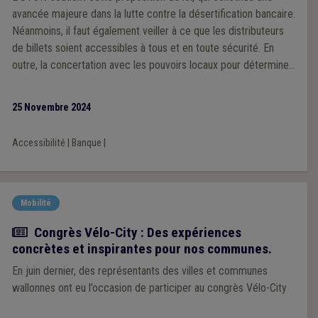
avancée majeure dans la lutte contre la désertification bancaire.
Néanmoins, il faut également veiller à ce que les distributeurs
de billets soient accessibles à tous et en toute sécurité. En
outre, la concertation avec les pouvoirs locaux pour déterminer
les emplacements des ATM doit être assurée.
25 Novembre 2024
Accessibilité
|
Banque
|
Mobilité
Article
Congrès Vélo-City : Des expériences
concrètes et inspirantes pour nos communes.
En juin dernier, des représentants des villes et communes
wallonnes ont eu l’occasion de participer au congrès Vélo-City