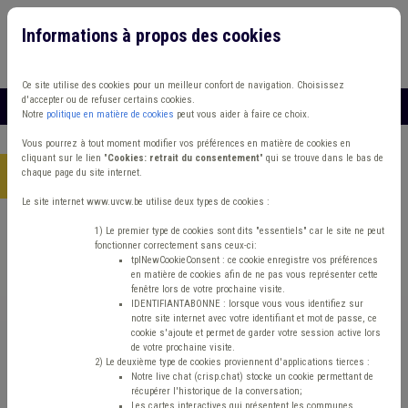
Informations à propos des cookies
Connexion
Vous travaillez dans un/une
Ce site utilise des cookies pour un meilleur confort de navigation. Choisissez
d'accepter ou de refuser certains cookies.
MENU
Notre
politique en matière de cookies
peut vous aider à faire ce choix.
Vous pourrez à tout moment modifier vos préférences en matière de cookies en
cliquant sur le lien "
Cookies: retrait du consentement
" qui se trouve dans le bas de
chaque page du site internet.
Accueil
> Sécurité routière Banque Zone de police Mobilité active
Le site internet www.uvcw.be utilise deux types de cookies :
Trouver un contenu
1) Le premier type de cookies sont dits "essentiels" car le site ne peut
fonctionner correctement sans ceux-ci:
tplNewCookieConsent : ce cookie enregistre vos préférences
en matière de cookies afin de ne pas vous représenter cette
Sécurité routière Banque Zone de police
fenêtre lors de votre prochaine visite.
IDENTIFIANTABONNE : lorsque vous vous identifiez sur
Mobilité active
notre site internet avec votre identifiant et mot de passe, ce
cookie s'ajoute et permet de garder votre session active lors
de votre prochaine visite.
2) Le deuxième type de cookies proviennent d'applications tierces :
Mobilité
Notre live chat (crisp.chat) stocke un cookie permettant de
récupérer l'historique de la conversation;
Les cartes interactives qui présentent les communes