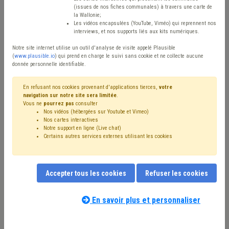
Type de contenu
(issues de nos fiches communales) à travers une carte de
la Wallonie;
Avis / Actions
Les vidéos encapsulées (YouTube, Viméo) qui reprennent nos
interviews, et nos supports liés aux kits numériques.
Réinitialiser
Notre site internet utilise un outil d'analyse de visite appelé Plausible
(
www.plausible.io
) qui prend en charge le suivi sans cookie et ne collecte aucune
donnée personnelle identifiable.
Filtrer cette requête avec des mots-clés
En refusant nos cookies provenant d'applications tierces,
votre
navigation sur notre site sera limitée
.
Vous ne
pourrez pas
consulter
Nos vidéos (hébergées sur Youtube et Vimeo)
⇒ Mobilité active
(
retirer le mot clé
)
Nos cartes interactives
Notre support en ligne (Live chat)
⇒ Zone de police
(
retirer le mot clé
)
Certains autres services externes utilisant les cookies
⇒ Sécurité routière
(
retirer le mot clé
)
⇒ Banque
(
retirer le mot clé
)
Voirie
(20)
⇒ Sécurité
(
retirer le mot clé
)
Budget
(13)
Accepter tous les cookies
Refuser les cookies
Zone de secours
(12)
Stationnement
(11)
Signalisation
(10)
Personnel
(10)
Formation
(9)
Finances
(7)
Police
(7)
Trottoir
(7)
Subvention
(6)
En savoir plus et personnaliser
Nos experts associés au terme que
Droit de tirage
(6)
Subside
(6)
Véhicule
(5)
vous recherchez
(merci de prendre
Transport en commun
(5)
Recrutement
(5)
connaissance de notre
politique d'assistance-
Mobilier urbain
(5)
Investissement
(5)