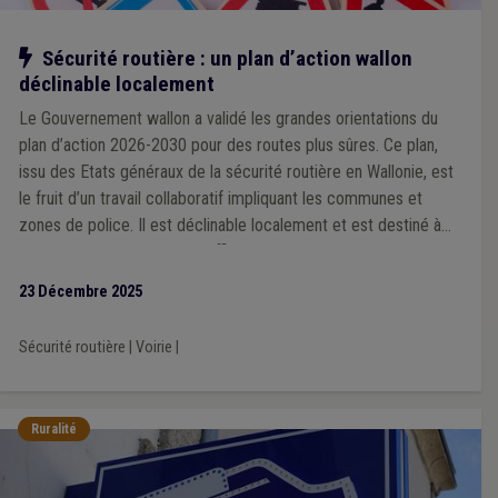
Notre action
Sécurité routière : un plan d’action wallon
déclinable localement
Le Gouvernement wallon a validé les grandes orientations du
plan d’action 2026-2030 pour des routes plus sûres. Ce plan,
issu des Etats généraux de la sécurité routière en Wallonie, est
le fruit d’un travail collaboratif impliquant les communes et
zones de police. Il est déclinable localement et est destiné à
devenir un outil concret et efficace que chaque ville et
commune pourra s’approprier en fonction de ses priorités et
23 Décembre 2025
des spécificités de son territoire, à l’échelle d’une zone de
police.
Sécurité routière
|
Voirie
|
Ruralité