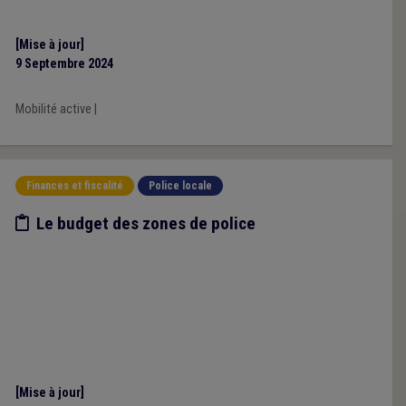
[Mise à jour]
9 Septembre 2024
Mobilité active
|
Finances et fiscalité
Police locale
Etude/chiffres
Le budget des zones de police
[Mise à jour]