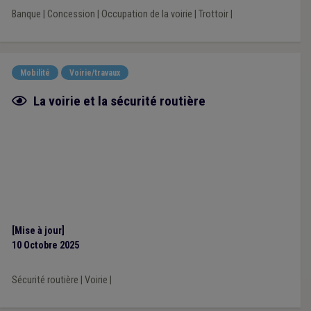
Banque
|
Concession
|
Occupation de la voirie
|
Trottoir
|
Mobilité
Voirie/travaux
Fiche focus
La voirie et la sécurité routière
[Mise à jour]
10 Octobre 2025
Sécurité routière
|
Voirie
|