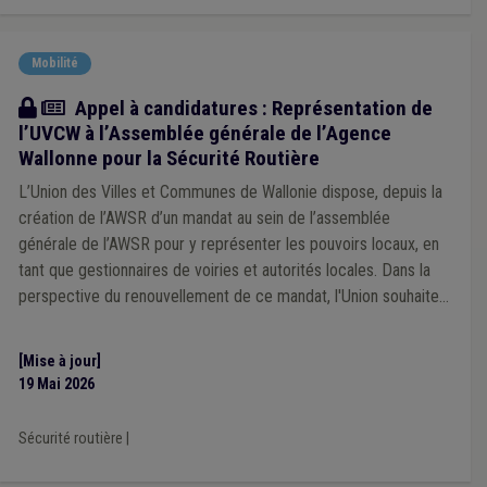
Mobilité
Actualité
Appel à candidatures : Représentation de
l’UVCW à l’Assemblée générale de l’Agence
Wallonne pour la Sécurité Routière
L’Union des Villes et Communes de Wallonie dispose, depuis la
création de l’AWSR d’un mandat au sein de l’assemblée
générale de l’AWSR pour y représenter les pouvoirs locaux, en
tant que gestionnaires de voiries et autorités locales. Dans la
perspective du renouvellement de ce mandat, l'Union souhaite
s'adjoindre l'expertise de mandataires locaux concernés par les
dynamiques de sécurité routière.
[Mise à jour]
19 Mai 2026
Sécurité routière
|