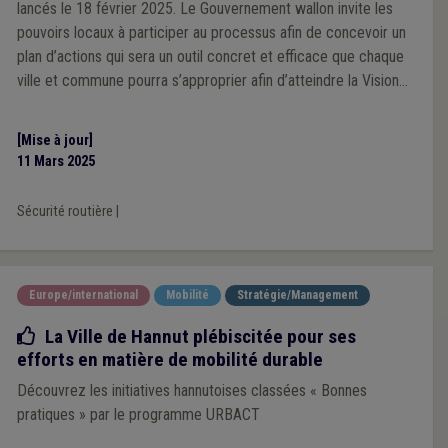
lancés le 18 février 2025. Le Gouvernement wallon invite les
pouvoirs locaux à participer au processus afin de concevoir un
plan d’actions qui sera un outil concret et efficace que chaque
ville et commune pourra s’approprier afin d’atteindre la Vision
Zéro en 2050.
[Mise à jour]
11 Mars 2025
Sécurité routière
|
Europe/international
Mobilité
Stratégie/Management
Bonne pratique
La Ville de Hannut plébiscitée pour ses
efforts en matière de mobilité durable
Découvrez les initiatives hannutoises classées « Bonnes
pratiques » par le programme URBACT