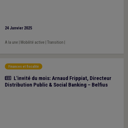
24 Janvier 2025
A la une
|
Mobilité active
|
Transition
|
Finances et fiscalité
Article
L'invité du mois: Arnaud Frippiat, Directeur
Distribution Public & Social Banking – Belfius