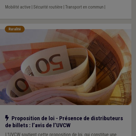
Mobilité active
|
Sécurité routière
|
Transport en commun
|
Ruralité
Notre action
Proposition de loi - Présence de distributeurs
de billets : l’avis de l’UVCW
L'UVCW soutient cette proposition de loi, qui constitue une