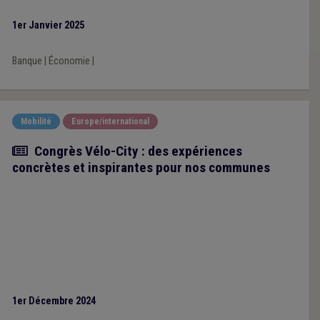
1er Janvier 2025
Banque
|
Économie
|
Mobilité
Europe/international
Article
Congrès Vélo-City : des expériences
concrètes et inspirantes pour nos communes
1er Décembre 2024