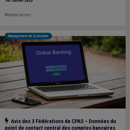
1er Juillet 2025
Mobilité active
|
Management de la donnée
Notre action
Avis des 3 Fédérations de CPAS – Données du
point de contact central des comptes bancaires