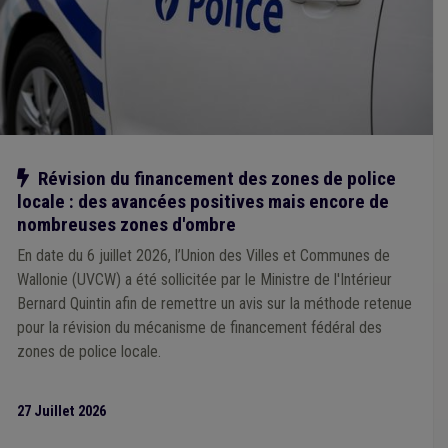
Planification d'urgence
(1)
Chauffage
(1)
Bâtiment
(1)
Redevance
(1)
Festivité
(1)
Label
(1)
Salaire
(1)
Huissier
(1)
Supracommunalité
(1)
UVCW
(1)
Compensation
(1)
Conseiller en mobilité
(1)
Dépense
(1)
Dette
(1)
Audit
(1)
Établissement scolaire
(1)
Sport
(1)
Taxi
(1)
Temps de travail
(1)
Tourisme
(1)
Alcool
(1)
Santé
(1)
Smart city
(1)
Protection civile
(1)
Province
(1)
Recette
(1)
Régularisation
(1)
Notre action
Révision du financement des zones de police
Rémunération
(1)
locale : des avancées positives mais encore de
Réseau autonome des voies lentes (RAVeL)
(1)
Responsabilité civile
(1)
Incendie
(1)
Informatique
(1)
nombreuses zones d'ombre
Inondation
(1)
Intercommunale
(1)
Forain
(1)
En date du 6 juillet 2026, l’Union des Villes et Communes de
Gouvernance
(1)
Étranger
(1)
Fédasil
(1)
CPAS
(1)
Wallonie (UVCW) a été sollicitée par le Ministre de l'Intérieur
Décentralisation
(1)
Média
(1)
Management, stratégie
(1)
Bernard Quintin afin de remettre un avis sur la méthode retenue
Mandataire
(1)
ONSSAPL
(1)
⇒ Mobilité
(
retirer le mot clé
)
PEB
(1)
Patrimoine
(1)
pour la révision du mécanisme de financement fédéral des
Pollution
(1)
Photovoltaïque
(1)
Absentéisme
(1)
zones de police locale.
Cahier des charges
(1)
Carrière
(1)
Chantier
(1)
Agent statutaire
(1)
Agrément
(1)
Aide médicale urgente
(1)
Allocations familiales
(1)
27 Juillet 2026
Assurance
(1)
Additionnels communaux
(1)