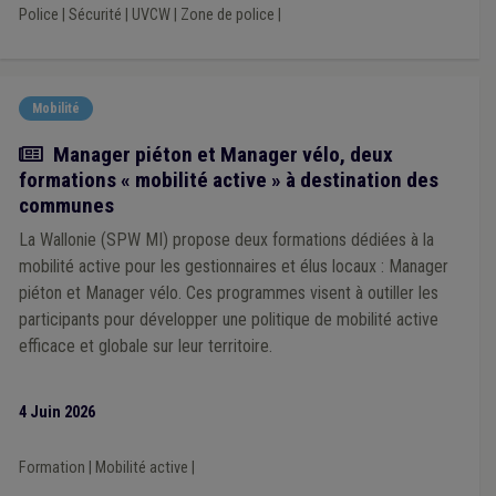
Entrepreneur
(1)
Entreprise
(1)
Entretien des voiries
(1)
Police
|
Sécurité
|
UVCW
|
Zone de police
|
Économie
(1)
E-gov
(1)
Comptabilité
(1)
Conseil communal
(1)
Conseil de police
(1)
Construction
(1)
Commune
(1)
Communication
(1)
CoDT
(1)
Mobilité
Actualité
Manager piéton et Manager vélo, deux
formations « mobilité active » à destination des
communes
La Wallonie (SPW MI) propose deux formations dédiées à la
mobilité active pour les gestionnaires et élus locaux : Manager
piéton et Manager vélo. Ces programmes visent à outiller les
participants pour développer une politique de mobilité active
efficace et globale sur leur territoire.
4 Juin 2026
Formation
|
Mobilité active
|