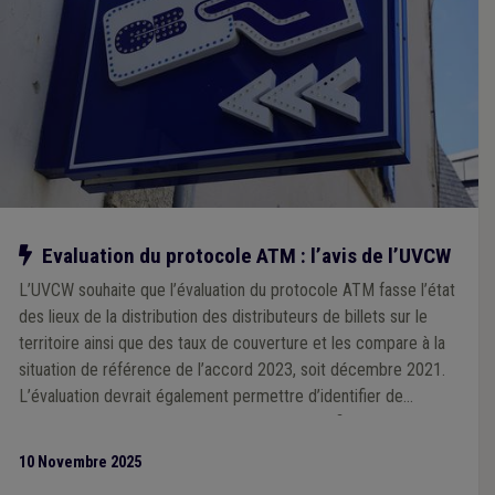
Notre action
Evaluation du protocole ATM : l’avis de l’UVCW
L’UVCW souhaite que l’évaluation du protocole ATM fasse l’état
des lieux de la distribution des distributeurs de billets sur le
territoire ainsi que des taux de couverture et les compare à la
situation de référence de l’accord 2023, soit décembre 2021.
L’évaluation devrait également permettre d’identifier de
manière objective les zones mal desservies afin de pouvoir
définir des actions permettant d’améliorer la situation.
10 Novembre 2025