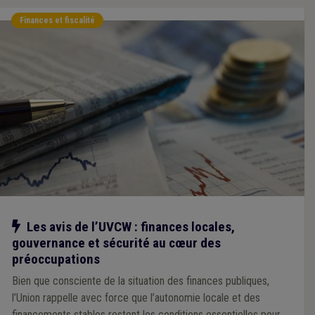
Finances et fiscalité
Notre action
Les avis de l’UVCW : finances locales,
gouvernance et sécurité au cœur des
préoccupations
Bien que consciente de la situation des finances publiques,
l’Union rappelle avec force que l’autonomie locale et des
financements stables restent les conditions essentielles pour