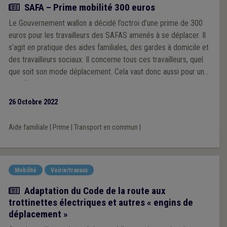
Actualité
SAFA – Prime mobilité 300 euros
Le Gouvernement wallon a décidé l’octroi d’une prime de 300
euros pour les travailleurs des SAFAS amenés à se déplacer. Il
s’agit en pratique des aides familiales, des gardes à domicile et
des travailleurs sociaux. Il concerne tous ces travailleurs, quel
que soit son mode déplacement. Cela vaut donc aussi pour une
aide familiale qui utiliserait les transports en commun ou
éventuellement un vélo.
26 Octobre 2022
Aide familiale
|
Prime
|
Transport en commun
|
Mobilité
Voirie/travaux
Article
Adaptation du Code de la route aux
trottinettes électriques et autres « engins de
déplacement »