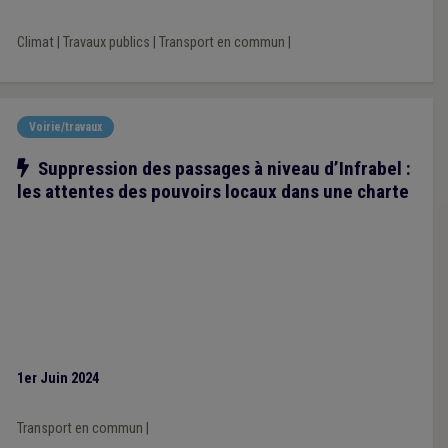
Climat
|
Travaux publics
|
Transport en commun
|
Voirie/travaux
Notre action
Suppression des passages à niveau d’Infrabel :
les attentes des pouvoirs locaux dans une charte
1er Juin 2024
Transport en commun
|