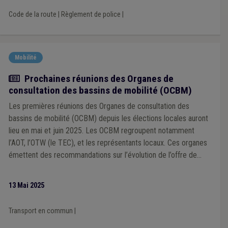
Code de la route
|
Règlement de police
|
Mobilité
Actualité
Prochaines réunions des Organes de
consultation des bassins de mobilité (OCBM)
Les premières réunions des Organes de consultation des
bassins de mobilité (OCBM) depuis les élections locales auront
lieu en mai et juin 2025. Les OCBM regroupent notamment
l’AOT, l’OTW (le TEC), et les représentants locaux. Ces organes
émettent des recommandations sur l’évolution de l’offre de
transport en commun à l’échelle locale et les enjeux de
mobilité. Les communes sont encouragées à participer
13 Mai 2025
activement et à désigner leurs membres au sein des OCBM.
Transport en commun
|