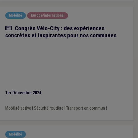
Mobilité
Europe/international
Article
Congrès Vélo-City : des expériences
concrètes et inspirantes pour nos communes
1er Décembre 2024
Mobilité active
|
Sécurité routière
|
Transport en commun
|
Mobilité