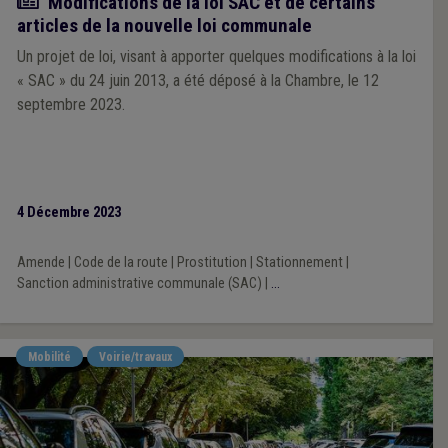
Actualité
Modifications de la loi SAC et de certains
articles de la nouvelle loi communale
Un projet de loi, visant à apporter quelques modifications à la loi
« SAC » du 24 juin 2013, a été déposé à la Chambre, le 12
septembre 2023.
4 Décembre 2023
Amende
|
Code de la route
|
Prostitution
|
Stationnement
|
Sanction administrative communale (SAC)
|
...
Mobilité
Voirie/travaux