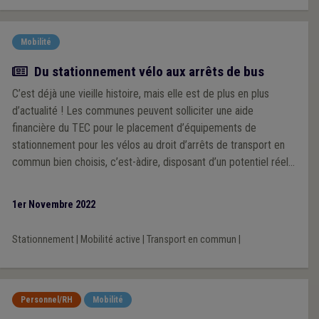
Mobilité
Article
Du stationnement vélo aux arrêts de bus
C’est déjà une vieille histoire, mais elle est de plus en plus
d’actualité ! Les communes peuvent solliciter une aide
financière du TEC pour le placement d’équipements de
stationnement pour les vélos au droit d’arrêts de transport en
commun bien choisis, c’est-àdire, disposant d’un potentiel réel
d’utilisation bien sûr! Elles sont peu nombreuses à le savoir, ou à
s’en souvenir, mais l’intervention du TEC peut atteindre 80 % de
1er Novembre 2022
la dépense, voire davantage…
Stationnement
|
Mobilité active
|
Transport en commun
|
Personnel/RH
Mobilité