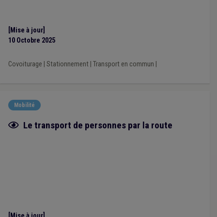
[Mise à jour]
10 Octobre 2025
Covoiturage
|
Stationnement
|
Transport en commun
|
Mobilité
Fiche focus
Le transport de personnes par la route
[Mise à jour]