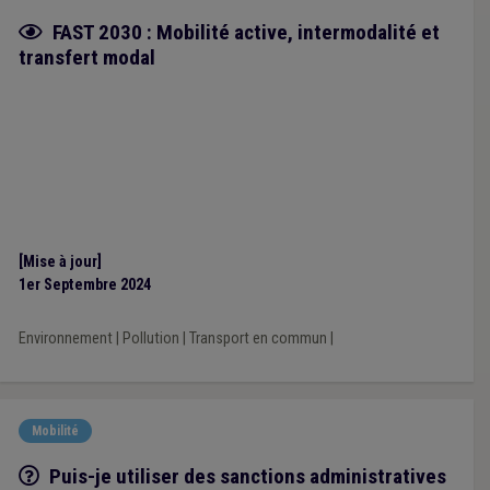
Fiche focus
FAST 2030 : Mobilité active, intermodalité et
transfert modal
[Mise à jour]
1er Septembre 2024
Environnement
|
Pollution
|
Transport en commun
|
Mobilité
Q/R
Puis-je utiliser des sanctions administratives