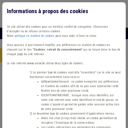
Informations à propos des cookies
Connexion
Vous travaillez dans un/une
Ce site utilise des cookies pour un meilleur confort de navigation. Choisissez
d'accepter ou de refuser certains cookies.
MENU
Notre
politique en matière de cookies
peut vous aider à faire ce choix.
Vous pourrez à tout moment modifier vos préférences en matière de cookies en
cliquant sur le lien "
Cookies: retrait du consentement
" qui se trouve dans le bas de
chaque page du site internet.
Accueil
> Transport en commun Cohabitation Code de la route
Le site internet www.uvcw.be utilise deux types de cookies :
Trouver un contenu
1) Le premier type de cookies sont dits "essentiels" car le site ne peut
fonctionner correctement sans ceux-ci:
tplNewCookieConsent : ce cookie enregistre vos préférences
en matière de cookies afin de ne pas vous représenter cette
Transport en commun Cohabitation
fenêtre lors de votre prochaine visite.
IDENTIFIANTABONNE : lorsque vous vous identifiez sur
Code de la route
notre site internet avec votre identifiant et mot de passe, ce
cookie s'ajoute et permet de garder votre session active lors
de votre prochaine visite.
2) Le deuxième type de cookies proviennent d'applications tierces :
Mobilité
Notre live chat (crisp.chat) stocke un cookie permettant de
récupérer l'historique de la conversation;
Les cartes interactives qui présentent les communes