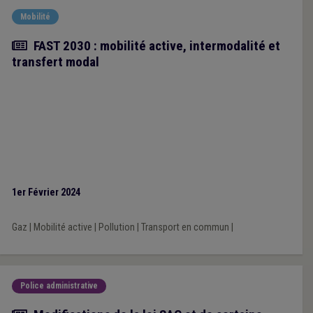
Mobilité
Article
FAST 2030 : mobilité active, intermodalité et
transfert modal
1er Février 2024
Gaz
|
Mobilité active
|
Pollution
|
Transport en commun
|
Police administrative