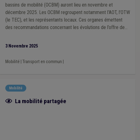
bassins de mobilité (OCBM) auront lieu en novembre et
décembre 2025. Les OCBM regroupent notamment l’AOT, l’OTW
(le TEC), et les représentants locaux. Ces organes émettent
des recommandations concernant les évolutions de l’offre de
mobilité collective et partagée. Les communes sont
encouragées à participer activement et à désigner leurs
3 Novembre 2025
membres au sein des OCBM.
Mobilité
|
Transport en commun
|
Mobilité
Fiche focus
La mobilité partagée