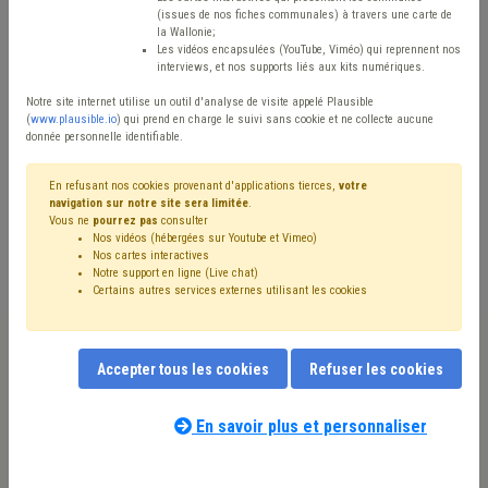
Type de contenu
(issues de nos fiches communales) à travers une carte de
la Wallonie;
Avis / Actions
Les vidéos encapsulées (YouTube, Viméo) qui reprennent nos
interviews, et nos supports liés aux kits numériques.
Réinitialiser
Notre site internet utilise un outil d'analyse de visite appelé Plausible
(
www.plausible.io
) qui prend en charge le suivi sans cookie et ne collecte aucune
donnée personnelle identifiable.
Filtrer cette requête avec des mots-clés
En refusant nos cookies provenant d'applications tierces,
votre
navigation sur notre site sera limitée
.
Vous ne
pourrez pas
consulter
Nos vidéos (hébergées sur Youtube et Vimeo)
⇒ Transport en commun
(
retirer le mot clé
)
Nos cartes interactives
Notre support en ligne (Live chat)
⇒ Code de la route
(
retirer le mot clé
)
Stationnement
(18)
Certains autres services externes utilisant les cookies
Voirie
(15)
Signalisation
(12)
Mobilité active
(7)
⇒ Cohabitation
(
retirer le mot clé
)
⇒ Transport
(
retirer le mot clé
)
Véhicule
(4)
Accepter tous les cookies
Refuser les cookies
Sécurité routière
(4)
⇒ Mobilité
(
retirer le mot clé
)
Sanction administrative communale (SAC)
(3)
Sécurité
(3)
Bourgmestre
(3)
Covoiturage
(3)
Environnement
(3)
En savoir plus et personnaliser
Nos experts associés au terme que
Transport scolaire
(3)
Trottoir
(3)
Amende
(3)
vous recherchez
(merci de prendre
Contrat
(2)
Tutelle
(2)
Règlement de police
(2)
Prix
(2)
connaissance de notre
politique d'assistance-
Redevance
(2)
Tarif social
(2)
Chantier
(2)
Pollution
(2)