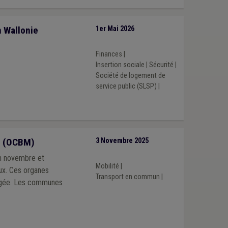
 Wallonie
1er Mai 2026
Finances
|
Insertion sociale
|
Sécurité
|
Société de logement de
service public (SLSP)
|
é (OCBM)
3 Novembre 2025
en novembre et
Mobilité
|
ux. Ces organes
Transport en commun
|
tagée. Les communes