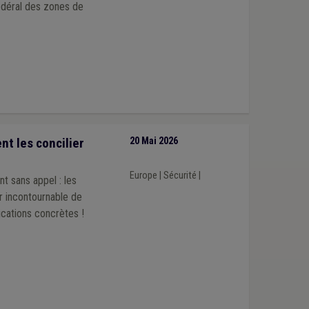
édéral des zones de
t les concilier
20 Mai 2026
Europe
|
Sécurité
|
t sans appel : les
er incontournable de
lications concrètes !