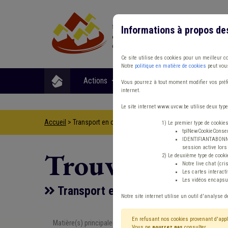
Informations à propos de
Ce site utilise des cookies pour un meilleur c
Notre
politique en matière de cookies
peut vous
Actions
Matières
Format
Vous pourrez à tout moment modifier vos préfé
internet.
Le site internet www.uvcw.be utilise deux type
Accueil
> Transport en commun Cohabitation Code de la route S
1) Le premier type de cookie
tplNewCookieConsent
IDENTIFIANTABONNE :
session active lors 
Trouver un co
2) Le deuxième type de cooki
Notre live chat (cri
Les cartes interac
Les vidéos encapsul
Transport en commun Cohabitation
Notre site internet utilise un outil d'analyse d
En refusant nos cookies provenant d'appl
Matière(s) principale(s)
Type de con
Vous ne
pourrez pas
consulter