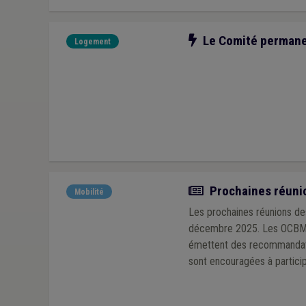
Notre action
Le Comité permanen
Logement
Actualité
Prochaines réunio
Mobilité
Les prochaines réunions de
décembre 2025. Les OCBM re
émettent des recommandatio
sont encouragées à partici