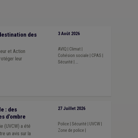
ion
(1)
Expulsion d'un logement
(1)
Immobilier
(1)
Gaz
(1)
Insertion sociale
(1)
s
(1)
Conseil de police
(1)
Contentieux
(1)
Calamité
(1)
Accident du travail
(1)
)
Crise énergétique
(1)
Borne de rechargement
(1)
destination des
3 Août 2026
Forêt
(1)
Festivité
(1)
Prostitution
(1)
AVIQ
|
Climat
|
ieur et Action
Cohésion sociale
|
CPAS
|
rotéger leur
Sécurité
|
...
e : des
27 Juillet 2026
es d'ombre
Police
|
Sécurité
|
UVCW
|
nie (UVCW) a été
Zone de police
|
tre un avis sur la