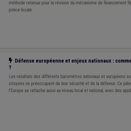
méthode retenue pour la révision du mécanisme de financement f
police locale.
Notre action
Défense européenne et enjeux nationaux : commen
?
Les résultats des différents baromètres nationaux et européens son
citoyens se préoccupent de leur sécurité et de la défense. Ce pili
l’Europe se rattache aussi au niveau local et national, avec des app