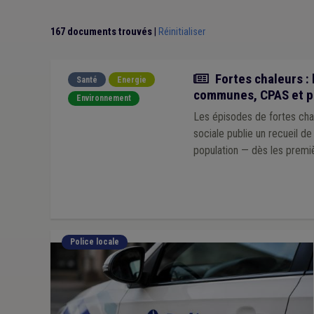
Banque carrefour de la Sécurité Sociale
(1)
Conse
Fermeture / ouverture des magasins
(1)
Fonction
167 documents trouvés
|
Réinitialiser
Mandataire
(1)
Marché
(1)
Mémorandum
(1)
Débit de boissons
(1)
Chômage
(1)
CDLD
(1)
Administration
(1)
Agent statutaire
(1)
Assain
Actualité
Fortes chaleurs : 
Approche administrative
(1)
Drogue
(1)
Taxe
(1
Santé
Energie
communes, CPAS et p
Recours
(1)
UVCW
(1)
Sanitaire
(1)
Environnement
Les épisodes de fortes chal
sociale publie un recueil d
population — dès les premi
Police locale