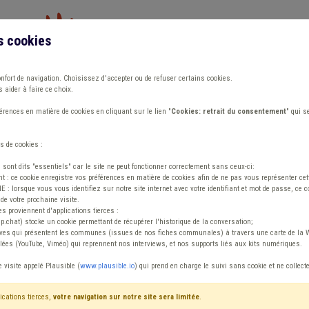
s cookies
Vous travaillez dans un/une
onfort de navigation. Choisissez d'accepter ou de refuser certains cookies.
 aider à faire ce choix.
ions
Publications
Outils
Fiches communa
rences en matière de cookies en cliquant sur le lien "
Cookies: retrait du consentement
" qui s
s de cookies :
écurité
s sont dits "essentiels" car le site ne peut fonctionner correctement sans ceux-ci:
 : ce cookie enregistre vos préférences en matière de cookies afin de ne pas vous représenter cette
 lorsque vous vous identifiez sur notre site internet avec votre identifiant et mot de passe, ce co
de votre prochaine visite.
ntenu
es proviennent d'applications tierces :
sp.chat) stocke un cookie permettant de récupérer l'historique de la conversation;
tives qui présentent les communes (issues de nos fiches communales) à travers une carte de la W
ées (YouTube, Viméo) qui reprennent nos interviews, et nos supports liés aux kits numériques.
 Code de la route Sécurité
e visite appelé Plausible (
www.plausible.io
) qui prend en charge le suivi sans cookie et ne collect
ications tierces,
votre navigation sur notre site sera limitée
.
tenu
Avis / Actions