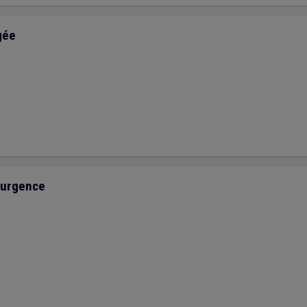
gée
d’urgence