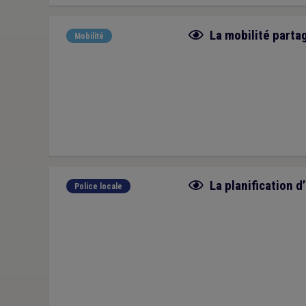
Fiche focus
La mobilité parta
Mobilité
Fiche focus
La planification 
Police locale