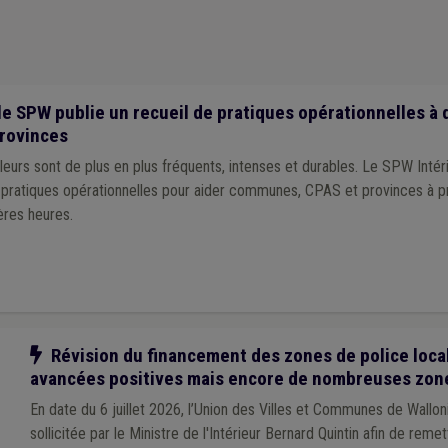
iller en mobilité
(1)
Étudiant
(1)
Europe
(1)
Évaluation
(1)
Expropriat
 consultative
(1)
Forain
(1)
Enfance
(1)
Enquête
(1)
Handicapé
(1)
Mobilier urbain
(1)
Discipline
(1)
Éclairage public
(1)
Égalité des chance
Comptabilité
(1)
Cohésion sociale
(1)
Canalisation
(1)
Cadastre
(1)
issement
(1)
Assurance
(1)
Fonds gaz électricité
(1)
Droit des biens
(1
le SPW publie un recueil de pratiques opérationnelles à 
)
Fusion
(1)
Bâtiment
(1)
Sensibilisation
(1)
Violence
(1)
Label
(1)
rovinces
eurs sont de plus en plus fréquents, intenses et durables. Le SPW Intér
e pratiques opérationnelles pour aider communes, CPAS et provinces à p
ères heures.
Notre action
Révision du financement des zones de police local
avancées positives mais encore de nombreuses zon
En date du 6 juillet 2026, l’Union des Villes et Communes de Wallo
sollicitée par le Ministre de l'Intérieur Bernard Quintin afin de remet