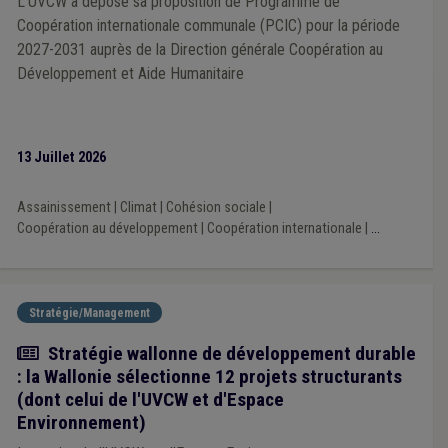
L’UVCW a déposé sa proposition de Programme de
Coopération internationale communale (PCIC) pour la période
2027-2031 auprès de la Direction générale Coopération au
Développement et Aide Humanitaire
13 Juillet 2026
Assainissement
|
Climat
|
Cohésion sociale
|
Coopération au développement
|
Coopération internationale
|
...
Stratégie/Management
Actualité
Stratégie wallonne de développement durable
: la Wallonie sélectionne 12 projets structurants
(dont celui de l'UVCW et d'Espace
Environnement)