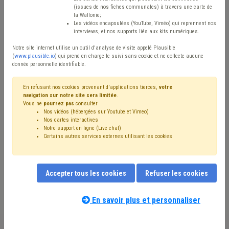
Matière(s) principale(s)
(issues de nos fiches communales) à travers une carte de
la Wallonie;
Les vidéos encapsulées (YouTube, Viméo) qui reprennent nos
Type de contenu
interviews, et nos supports liés aux kits numériques.
Avis / Actions
Notre site internet utilise un outil d'analyse de visite appelé Plausible
(
www.plausible.io
) qui prend en charge le suivi sans cookie et ne collecte aucune
donnée personnelle identifiable.
Réinitialiser
En refusant nos cookies provenant d'applications tierces,
votre
navigation sur notre site sera limitée
.
Vous ne
pourrez pas
consulter
Filtrer cette requête avec des mots-clés
Nos vidéos (hébergées sur Youtube et Vimeo)
Nos cartes interactives
Notre support en ligne (Live chat)
Certains autres services externes utilisant les cookies
⇒ Développement durable
(
retirer le mot clé
)
Transition
(76)
ODD
(69)
A la une
(59)
⇒ Transport en commun
(
retirer le mot clé
)
Climat
(30)
Accepter tous les cookies
Refuser les cookies
Alimentation
(16)
Énergie
(13)
Environnement
(13)
Mobilité
(13)
International
(9)
ADL
(8)
Déchet
(8)
Urbanisme
(8)
Stationnement
(8)
Appel à projet
(7)
En savoir plus et personnaliser
Coopération internationale
(7)
Voirie
(7)
Agriculture
(6)
Inondation
(6)
Mobilité active
(6)
Biodiversité
(6)
Nos experts associés au terme que