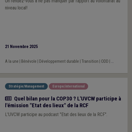
Un rendez-vous à ne pas manquer par rapport au volontariat au
niveau local!
21 Novembre 2025
A la une
|
Bénévole
|
Développement durable
|
Transition
|
ODD
|
...
Stratégie/Management
Europe/international
Actualité
Quel bilan pour la COP30 ? L'UVCW participe à
l'émission "Etat des lieux" de la RCF
L'UVCW participe au podcast "Etat des lieux de la RCF".