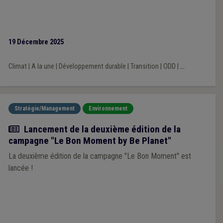
19 Décembre 2025
Climat
|
A la une
|
Développement durable
|
Transition
|
ODD
|
...
Stratégie/Management
Environnement
Actualité
Lancement de la deuxième édition de la
campagne "Le Bon Moment by Be Planet"
La deuxième édition de la campagne "Le Bon Moment" est
lancée !