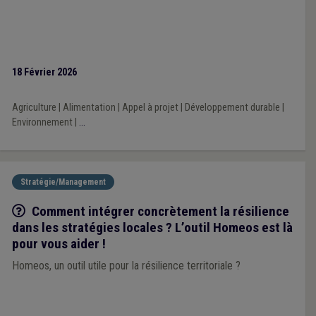
18 Février 2026
Agriculture
|
Alimentation
|
Appel à projet
|
Développement durable
|
Environnement
|
...
Stratégie/Management
Q/R
Comment intégrer concrètement la résilience
dans les stratégies locales ? L’outil Homeos est là
pour vous aider !
Homeos, un outil utile pour la résilience territoriale ?