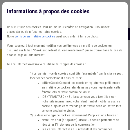
Informations à propos des cookies
Connexion
Vous travaillez dans un/une
Ce site utilise des cookies pour un meilleur confort de navigation. Choisissez
d'accepter ou de refuser certains cookies.
MENU
Notre
politique en matière de cookies
peut vous aider à faire ce choix.
Vous pourrez à tout moment modifier vos préférences en matière de cookies en
cliquant sur le lien "
Cookies: retrait du consentement
" qui se trouve dans le bas de
chaque page du site internet.
Accueil
> Transport en commun Cohabitation Fonds gaz
électricité Développement durable
Le site internet www.uvcw.be utilise deux types de cookies :
1) Le premier type de cookies sont dits "essentiels" car le site ne peut
fonctionner correctement sans ceux-ci:
Trouver un contenu
tplNewCookieConsent : ce cookie enregistre vos préférences
en matière de cookies afin de ne pas vous représenter cette
fenêtre lors de votre prochaine visite.
Transport en commun Cohabitation
IDENTIFIANTABONNE : lorsque vous vous identifiez sur
notre site internet avec votre identifiant et mot de passe, ce
Fonds gaz électricité Développement
cookie s'ajoute et permet de garder votre session active lors
de votre prochaine visite.
durable
2) Le deuxième type de cookies proviennent d'applications tierces :
Notre live chat (crisp.chat) stocke un cookie permettant de
récupérer l'historique de la conversation;
Les cartes interactives qui présentent les communes