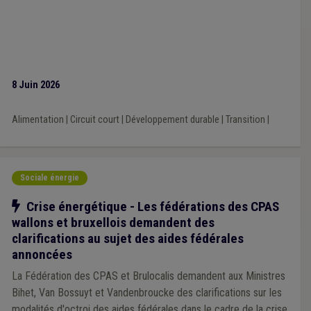
8 Juin 2026
Alimentation
|
Circuit court
|
Développement durable
|
Transition
|
Sociale énergie
Notre action
Crise énergétique - Les fédérations des CPAS
wallons et bruxellois demandent des
clarifications au sujet des aides fédérales
annoncées
La Fédération des CPAS et Brulocalis demandent aux Ministres
Bihet, Van Bossuyt et Vandenbroucke des clarifications sur les
modalités d'octroi des aides fédérales dans le cadre de la crise