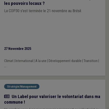
les pouvoirs locaux ?
La COP30 s'est terminée le 21 novembre au Brésil.
27 Novembre 2025
Climat
|
International
|
A la une
|
Développement durable
|
Transition
|
...
Stratégie/Management
Actualité
Un Label pour valoriser le volontariat dans ma
commune !