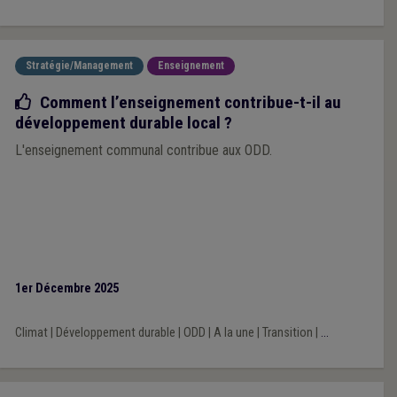
Stratégie/Management
Enseignement
Bonne pratique
Comment l’enseignement contribue-t-il au
développement durable local ?
L'enseignement communal contribue aux ODD.
1er Décembre 2025
Climat
|
Développement durable
|
ODD
|
A la une
|
Transition
|
...