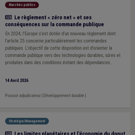
Marchés publics
Actualité
Le règlement « zéro net » et ses
conséquences sur la commande publique
En 2024, l’Europe s’est dotée d’un nouveau règlement dont
l’article 25 concerne particulièrement les commandes
publiques. L’objectif de cette disposition est d’orienter la
commande publique vers des technologies durables, sûres et
produites dans des conditions évitant des dépendances
excessives vis-à-vis de pays tiers.
14 Avril 2026
Pouvoir adjudicateur
|
Développement durable
|
Stratégie/Management
Article
Les limites planétaires et l'économie du donut