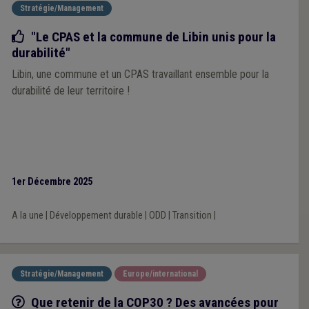
Stratégie/Management
Bonne pratique
"Le CPAS et la commune de Libin unis pour la
durabilité"
Libin, une commune et un CPAS travaillant ensemble pour la
durabilité de leur territoire !
1er Décembre 2025
A la une
|
Développement durable
|
ODD
|
Transition
|
Stratégie/Management
Europe/international
Q/R
Que retenir de la COP30 ? Des avancées pour