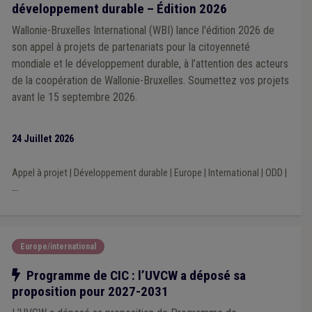
développement durable – Édition 2026
Simplification administrative
(1)
Société de logement de service public (SLSP)
(1)
Wallonie-Bruxelles International (WBI) lance l'édition 2026 de
Télétravail
(1)
Tourisme
(1)
Transfrontalier
(1)
son appel à projets de partenariats pour la citoyenneté
Travaux publics
(1)
Trottoir
(1)
Égouttage
(1)
mondiale et le développement durable, à l’attention des acteurs
Enquête
(1)
Entreprise
(1)
Entretien des voiries
(1)
de la coopération de Wallonie-Bruxelles. Soumettez vos projets
État civil
(1)
Fonction consultative
(1)
Fonctionnement des organes
(1)
Évaluation
(1)
avant le 15 septembre 2026.
Insertion sociale
(1)
Handicapé
(1)
Marché
(1)
Jumelage
(1)
Mouvement de jeunesse
(1)
24 Juillet 2026
Éco-conseiller
(1)
Consultation populaire
(1)
Délinquance environnementale
(1)
Commerce
(1)
Communication
(1)
CCRE
(1)
Crèche
(1)
Bénévole
(1)
Appel à projet
|
Développement durable
|
Europe
|
International
|
ODD
|
Budget
(1)
Cahier des charges
(1)
Calamité
(1)
...
Chantier
(1)
Chasse
(1)
Chômage
(1)
CoDT
(1)
Ancrage local
(1)
Architecte
(1)
Air
(1)
Accessibilité
(1)
Achat/vente
(1)
Europe/international
Notre action
Programme de CIC : l’UVCW a déposé sa
proposition pour 2027-2031