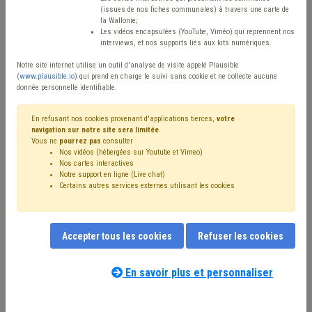
(issues de nos fiches communales) à travers une carte de
Type de contenu
la Wallonie;
Les vidéos encapsulées (YouTube, Viméo) qui reprennent nos
interviews, et nos supports liés aux kits numériques.
Avis / Actions
Notre site internet utilise un outil d'analyse de visite appelé Plausible
Réinitialiser
(
www.plausible.io
) qui prend en charge le suivi sans cookie et ne collecte aucune
donnée personnelle identifiable.
En refusant nos cookies provenant d'applications tierces,
votre
navigation sur notre site sera limitée
.
Filtrer cette requête avec des mots-clés
Vous ne
pourrez pas
consulter
Nos vidéos (hébergées sur Youtube et Vimeo)
Nos cartes interactives
Notre support en ligne (Live chat)
⇒ Transport en commun
(
retirer le mot clé
)
Voirie
(7)
Certains autres services externes utilisant les cookies
Stationnement
(7)
⇒ Cohabitation
(
retirer le mot clé
)
Mobilité active
(4)
⇒ Transport
(
retirer le mot clé
)
Mobilité
(4)
⇒ Fonds gaz électricité
(
retirer le mot clé
)
Accepter tous les cookies
Refuser les cookies
Transport scolaire
(3)
Covoiturage
(3)
Gaz
(3)
Électricité
(2)
Environnement
(2)
Inondation
(2)
Investissement
(2)
Sécurité routière
(2)
En savoir plus et personnaliser
Code de la route
(2)
Pollution
(2)
Contrat
(2)
Nos experts associés au terme que
Tarif social
(2)
Véhicule
(2)
Prix
(2)
Réfugié
(1)
vous recherchez
(merci de prendre
Subside
(1)
Réseau
(1)
Fonds social
(1)
GRAPA
(1)