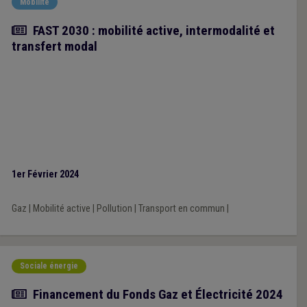
Mobilité
Article
FAST 2030 : mobilité active, intermodalité et
transfert modal
1er Février 2024
Gaz
|
Mobilité active
|
Pollution
|
Transport en commun
|
Sociale énergie
Actualité
Financement du Fonds Gaz et Électricité 2024