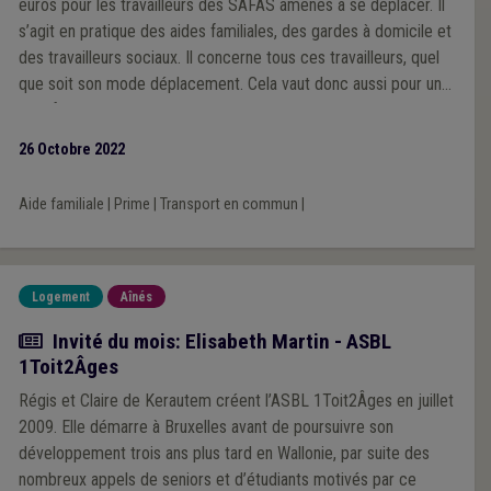
euros pour les travailleurs des SAFAS amenés à se déplacer. Il
s’agit en pratique des aides familiales, des gardes à domicile et
des travailleurs sociaux. Il concerne tous ces travailleurs, quel
que soit son mode déplacement. Cela vaut donc aussi pour une
aide familiale qui utiliserait les transports en commun ou
éventuellement un vélo.
26 Octobre 2022
Aide familiale
|
Prime
|
Transport en commun
|
Logement
Aînés
Article
Invité du mois: Elisabeth Martin - ASBL
1Toit2Âges
Régis et Claire de Kerautem créent l’ASBL 1Toit2Âges en juillet
2009. Elle démarre à Bruxelles avant de poursuivre son
développement trois ans plus tard en Wallonie, par suite des
nombreux appels de seniors et d’étudiants motivés par ce