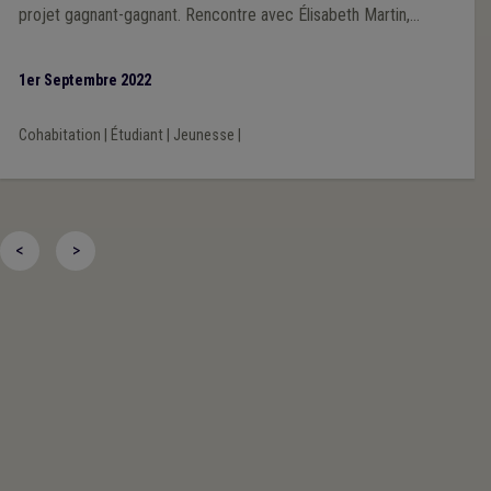
projet gagnant-gagnant. Rencontre avec Élisabeth Martin,
responsable de l’antenne namuroise, qui nous explique ici en
quoi le logement intergénérationnel peut aussi être une solution
1er Septembre 2022
aux défis du logement de demain.
Cohabitation
|
Étudiant
|
Jeunesse
|
<
>