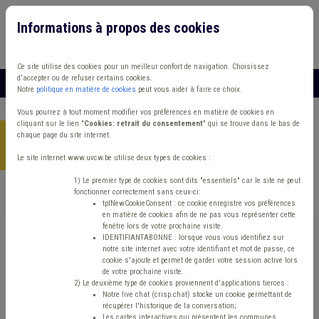
Informations à propos des cookies
Connexion
Vous travaillez dans un/une
Ce site utilise des cookies pour un meilleur confort de navigation. Choisissez
d'accepter ou de refuser certains cookies.
MENU
Notre
politique en matière de cookies
peut vous aider à faire ce choix.
Vous pourrez à tout moment modifier vos préférences en matière de cookies en
cliquant sur le lien "
Cookies: retrait du consentement
" qui se trouve dans le bas de
chaque page du site internet.
Accueil
> Transport en commun Cohabitation Fonds gaz
électricité
Le site internet www.uvcw.be utilise deux types de cookies :
1) Le premier type de cookies sont dits "essentiels" car le site ne peut
fonctionner correctement sans ceux-ci:
Trouver un contenu
tplNewCookieConsent : ce cookie enregistre vos préférences
en matière de cookies afin de ne pas vous représenter cette
fenêtre lors de votre prochaine visite.
Transport en commun Cohabitation
IDENTIFIANTABONNE : lorsque vous vous identifiez sur
notre site internet avec votre identifiant et mot de passe, ce
Fonds gaz électricité
cookie s'ajoute et permet de garder votre session active lors
de votre prochaine visite.
2) Le deuxième type de cookies proviennent d'applications tierces :
Notre live chat (crisp.chat) stocke un cookie permettant de
Matière(s) principale(s)
récupérer l'historique de la conversation;
Les cartes interactives qui présentent les communes