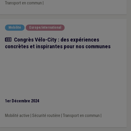
Transport en commun
|
Mobilité
Europe/international
Article
Congrès Vélo-City : des expériences
concrètes et inspirantes pour nos communes
1er Décembre 2024
Mobilité active
|
Sécurité routière
|
Transport en commun
|