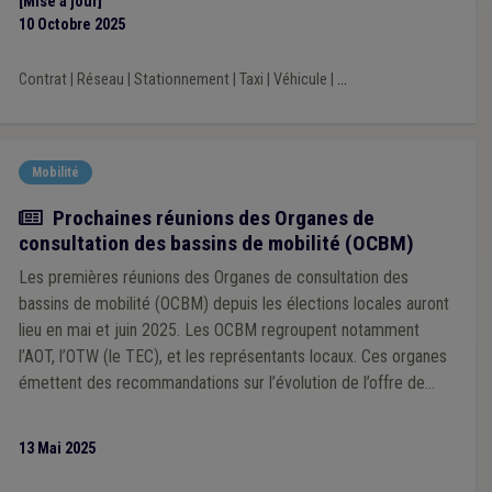
[Mise à jour]
10 Octobre 2025
Contrat
|
Réseau
|
Stationnement
|
Taxi
|
Véhicule
|
...
Mobilité
Actualité
Prochaines réunions des Organes de
consultation des bassins de mobilité (OCBM)
Les premières réunions des Organes de consultation des
bassins de mobilité (OCBM) depuis les élections locales auront
lieu en mai et juin 2025. Les OCBM regroupent notamment
l’AOT, l’OTW (le TEC), et les représentants locaux. Ces organes
émettent des recommandations sur l’évolution de l’offre de
transport en commun à l’échelle locale et les enjeux de
mobilité. Les communes sont encouragées à participer
13 Mai 2025
activement et à désigner leurs membres au sein des OCBM.