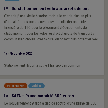
Article
Du stationnement vélo aux arrêts de bus
C’est déjà une vieille histoire, mais elle est de plus en plus
d’actualité ! Les communes peuvent solliciter une aide
financière du TEC pour le placement d’équipements de
stationnement pour les vélos au droit d’arrêts de transport en
commun bien choisis, c’est-àdire, disposant d’un potentiel réel
d’utilisation bien sûr! Elles sont peu nombreuses à le savoir, ou à
s’en souvenir, mais l’intervention du TEC peut atteindre 80 % de
1er Novembre 2022
la dépense, voire davantage…
Stationnement
|
Mobilité active
|
Transport en commun
|
Personnel/RH
Mobilité
Actualité
SAFA – Prime mobilité 300 euros
Le Gouvernement wallon a décidé l’octroi d’une prime de 300