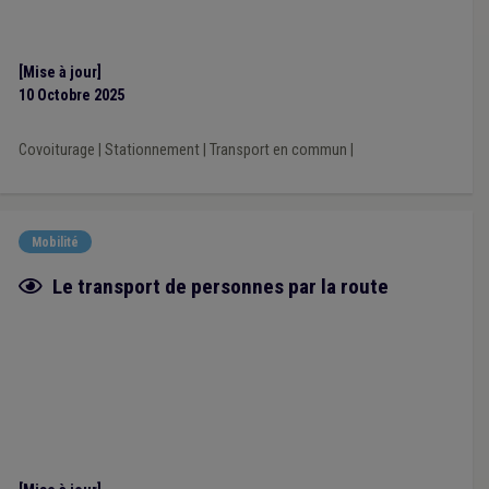
[Mise à jour]
10 Octobre 2025
Covoiturage
|
Stationnement
|
Transport en commun
|
Mobilité
Fiche focus
Le transport de personnes par la route