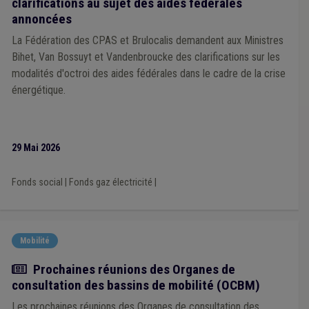
clarifications au sujet des aides fédérales
annoncées
La Fédération des CPAS et Brulocalis demandent aux Ministres
Bihet, Van Bossuyt et Vandenbroucke des clarifications sur les
modalités d'octroi des aides fédérales dans le cadre de la crise
énergétique.
29 Mai 2026
Fonds social
|
Fonds gaz électricité
|
Mobilité
Actualité
Prochaines réunions des Organes de
consultation des bassins de mobilité (OCBM)
Les prochaines réunions des Organes de consultation des