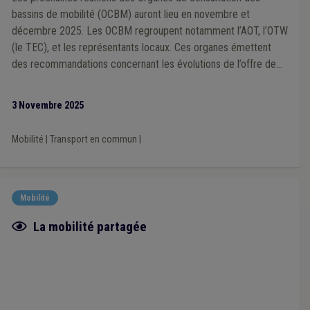
bassins de mobilité (OCBM) auront lieu en novembre et
décembre 2025. Les OCBM regroupent notamment l’AOT, l’OTW
(le TEC), et les représentants locaux. Ces organes émettent
des recommandations concernant les évolutions de l’offre de
mobilité collective et partagée. Les communes sont
encouragées à participer activement et à désigner leurs
3 Novembre 2025
membres au sein des OCBM.
Mobilité
|
Transport en commun
|
Mobilité
Fiche focus
La mobilité partagée