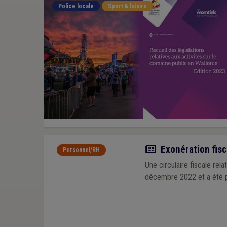
Police locale
Sport & loisirs
Actualité
Exonération fisc
Personnel/RH
Une circulaire fiscale rel
décembre 2022 et a été p