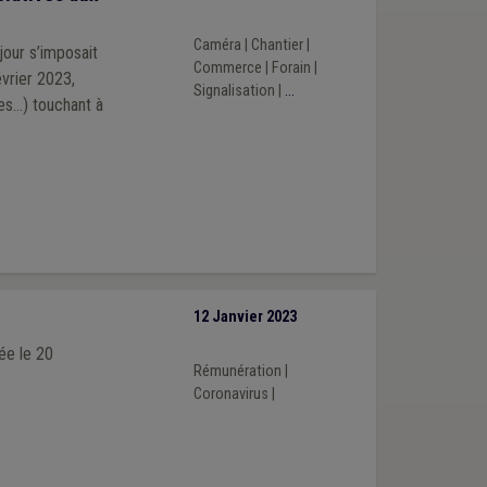
Caméra
|
Chantier
|
our s’imposait
Commerce
|
Forain
|
Signalisation
|
...
res…) touchant à
12 Janvier 2023
ée le 20
Rémunération
|
Coronavirus
|