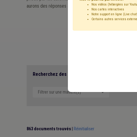
Nos vidéos (hébergées sur Youtu
aurons des réponses à relayer.
Nos cartes interactives
Notre support en ligne (Live chat
Certains autres services externe
Recevoir un e
Recherchez des contenus en lien avec le COVID-1
Filtrer sur une matière(s)
863 documents trouvés
|
Réinitialiser