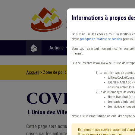
Informations à propos de
Ce site utilise des cookies pour un meilleur c
Notre
politique en matière de cookies
peut vous
Actions
Matières
Format
Vous pourrez à tout moment modifier vos préfé
internet.
Le site internet www.uvcw.be utilise deux type
Accueil
> Zone de police Coronavirus
1) Le premier type de cookie
tplNewCookieConsent
IDENTIFIANTABONNE :
session active lors 
COVID-19: inf
2) Le deuxième type de cooki
Notre live chat (cri
Les cartes interac
Les vidéos encapsul
L'Union des Villes et Communes de Wallonie 
Notre site internet utilise un outil d'analyse d
Cette page sera actualisée en continu, suivant l'évolution d
En refusant nos cookies provenant d'appl
prises par les autorités et des questions que nous recevo
Vous ne
pourrez pas
consulter