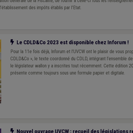
ration Générale de la Fiscalité, de fournir à celle-ci tous les renseigneme
’établissement des impôts établis par l’Etat.
Notre action
Le CDLD&Co 2023 est disponible chez Inforum !
Pour la 11e fois déjà, Inforum et l’UVCW ont le plaisir de vous pro
CDLD&Co », le texte coordonné du CDLD, intégrant l’ensemble de
le législateur wallon y a inscrites tout récemment. Cette édition 2
présente comme toujours sous une formule papier et digitale.
Notre action
Nouvel ouvrage UVCW : recueil des législations r