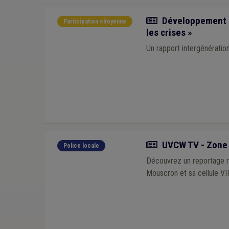
Actualité
Développement du
Participation citoyenne
les crises »
Un rapport intergénération
Actualité
UVCW TV - Zone d
Police locale
Découvrez un reportage ré
Mouscron et sa cellule VIF,