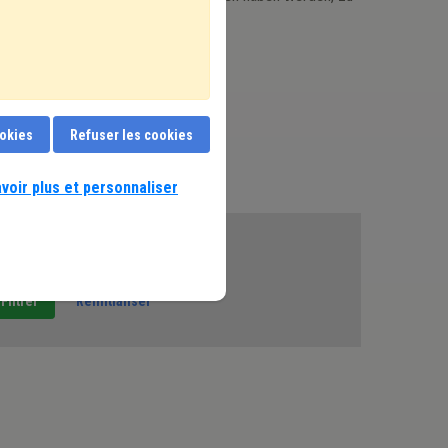
tés COVID-19 ?
Je m'abonne
ookies
Refuser les cookies
voir plus et personnaliser
te période.
Réinitialiser