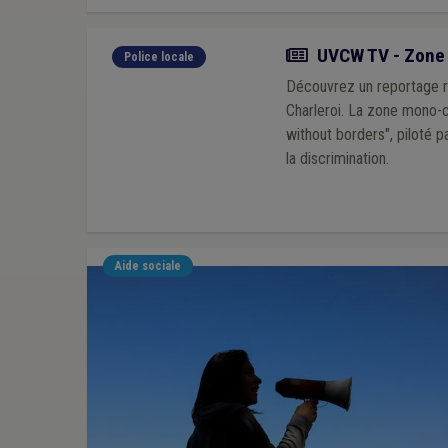
Actualité
UVCW TV - Zone d
Police locale
Découvrez un reportage ré
Charleroi. La zone mono-c
without borders", piloté p
la discrimination.
Aide sociale