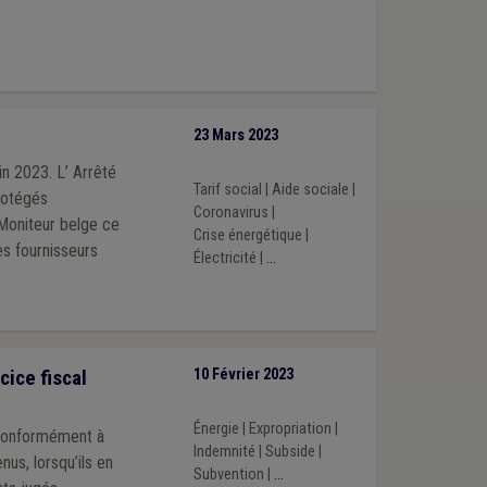
23 Mars 2023
in 2023. L’ Arrêté
Tarif social
|
Aide sociale
|
rotégés
Coronavirus
|
 Moniteur belge ce
Crise énergétique
|
Électricité
|
...
ice fiscal
10 Février 2023
Énergie
|
Expropriation
|
 conformément à
Indemnité
|
Subside
|
nus, lorsqu’ils en
Subvention
|
...