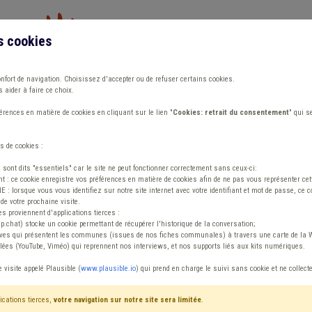
s cookies
Vous travaillez dans un/une
onfort de navigation. Choisissez d'accepter ou de refuser certains cookies.
 aider à faire ce choix.
ions
Publications
Outils
Fiches communa
rences en matière de cookies en cliquant sur le lien "
Cookies: retrait du consentement
" qui s
s de cookies :
s sont dits "essentiels" car le site ne peut fonctionner correctement sans ceux-ci:
 : ce cookie enregistre vos préférences en matière de cookies afin de ne pas vous représenter cette
 lorsque vous vous identifiez sur notre site internet avec votre identifiant et mot de passe, ce co
de votre prochaine visite.
ormations en cont
es proviennent d'applications tierces :
sp.chat) stocke un cookie permettant de récupérer l'historique de la conversation;
tives qui présentent les communes (issues de nos fiches communales) à travers une carte de la W
ées (YouTube, Viméo) qui reprennent nos interviews, et nos supports liés aux kits numériques.
et la Fédération des CPAS sont plus que jamais à vos côt
e visite appelé Plausible (
www.plausible.io
) qui prend en charge le suivi sans cookie et ne collect
e la situation, des décisions
Diese Seite wird ständig aktualis
ications tierces,
votre navigation sur notre site sera limitée
.
ns et par rapport auxquelles nous
der Behörden und die Fragen, die