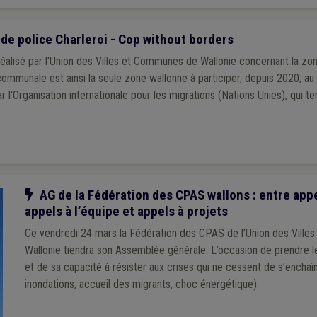
e police Charleroi - Cop without borders
alisé par l'Union des Villes et Communes de Wallonie concernant la zo
ommunale est ainsi la seule zone wallonne à participer, depuis 2020, au
ar l'Organisation internationale pour les migrations (Nations Unies), qui 
Notre action
AG de la Fédération des CPAS wallons : entre app
appels à l’équipe et appels à projets
Ce vendredi 24 mars la Fédération des CPAS de l’Union des Vill
Wallonie tiendra son Assemblée générale. L’occasion de prendre le pouls du secteur
et de sa capacité à résister aux crises qui ne cessent de s’enchaîn
inondations, accueil des migrants, choc énergétique).