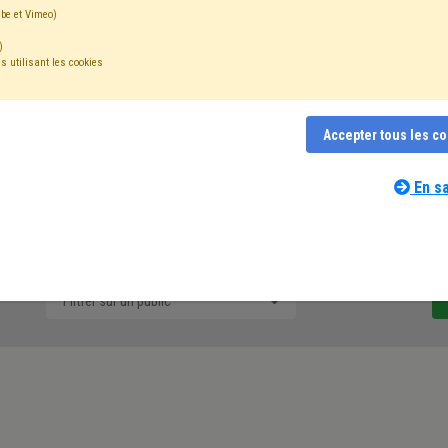
be et Vimeo)
verfolgen.
)
s utilisant les cookies
mail quotidien des mises à jour concernant les actuali
Accepter tous les c
Vous souhaitez gérer vos abonnements?
En sa
9 que nous mettons en ligne suite aux mesures prises durant cet
Filtrer sur un public