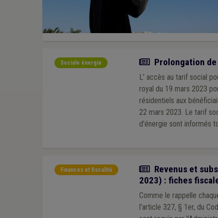
Actualité
Prolongation de l
Sociale énergie
L’ accès au tarif social p
royal du 19 mars 2023 por
résidentiels aux bénéficia
22 mars 2023. Le tarif social est appliqué automatiquement dans la plupart des cas. À cet effet, les fournisseurs
d'énergie sont informés to
Actualité
Revenus et subsi
Finances et fiscalité
2023) : fiches fiscal
Comme le rappelle chaque 
l’article 327, § 1er, du C