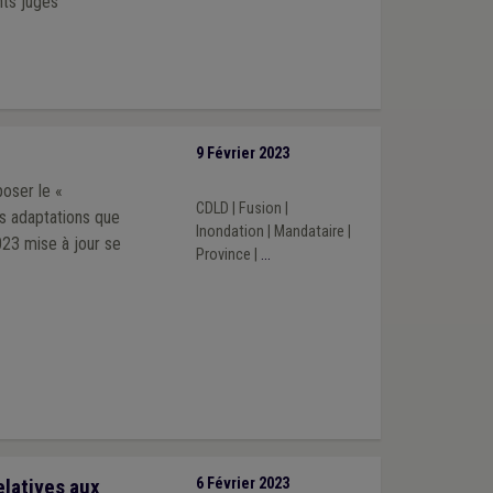
nts jugés
9 Février 2023
poser le «
CDLD
|
Fusion
|
s adaptations que
Inondation
|
Mandataire
|
023 mise à jour se
Province
|
...
elatives aux
6 Février 2023