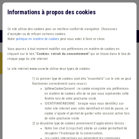
Informations à propos des cookies
Connexion
Vous travaillez dans un/une
Ce site utilise des cookies pour un meilleur confort de navigation. Choisissez
d'accepter ou de refuser certains cookies.
MENU
Notre
politique en matière de cookies
peut vous aider à faire ce choix.
Vous pourrez à tout moment modifier vos préférences en matière de cookies en
cliquant sur le lien "
Cookies: retrait du consentement
" qui se trouve dans le bas de
chaque page du site internet.
Accueil
> Zone de police Gardien de la paix Sanction
administrative communale (SAC) Bourgmestre
Le site internet www.uvcw.be utilise deux types de cookies :
1) Le premier type de cookies sont dits "essentiels" car le site ne peut
fonctionner correctement sans ceux-ci:
Trouver un contenu
tplNewCookieConsent : ce cookie enregistre vos préférences
en matière de cookies afin de ne pas vous représenter cette
fenêtre lors de votre prochaine visite.
Zone de police Gardien de la paix
IDENTIFIANTABONNE : lorsque vous vous identifiez sur
notre site internet avec votre identifiant et mot de passe, ce
Sanction administrative communale (SAC)
cookie s'ajoute et permet de garder votre session active lors
de votre prochaine visite.
Bourgmestre
2) Le deuxième type de cookies proviennent d'applications tierces :
Notre live chat (crisp.chat) stocke un cookie permettant de
récupérer l'historique de la conversation;
Les cartes interactives qui présentent les communes