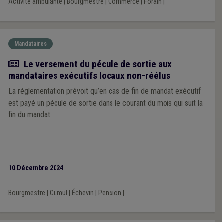
Activité ambulante
|
Bourgmestre
|
Commerce
|
Forain
|
Mandataires
Actualité
Le versement du pécule de sortie aux
mandataires exécutifs locaux non-réélus
La réglementation prévoit qu’en cas de fin de mandat exécutif
est payé un pécule de sortie dans le courant du mois qui suit la
fin du mandat.
10 Décembre 2024
Bourgmestre
|
Cumul
|
Échevin
|
Pension
|