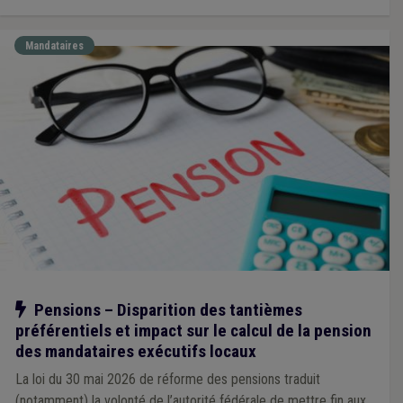
Mandataires
Notre action
Pensions – Disparition des tantièmes
préférentiels et impact sur le calcul de la pension
des mandataires exécutifs locaux
La loi du 30 mai 2026 de réforme des pensions traduit
(notamment) la volonté de l’autorité fédérale de mettre fin aux