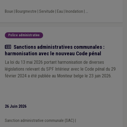
Management, stratégie
(1)
Terrorisme
(1)
Transport
(1)
Société de logement de service public (SLSP)
(1)
Boue
|
Bourgmestre
|
Servitude
|
Eau
|
Inondation
|
...
Servitude
(1)
Vaccination
(1)
Vie privée
(1)
Statut des mandataires
(1)
DPI
(1)
AVIQ
(1)
Alcool
(1)
Constitution
(1)
Code wallon du logement et de l'habitat durable
(1)
Police administrative
Actualité
Sanctions administratives communales :
harmonisation avec le nouveau Code pénal
La loi du 13 mai 2026 portant harmonisation de diverses
législations relevant du SPF Intérieur avec le Code pénal du 29
février 2024 a été publiée au Moniteur belge le 23 juin 2026.
26 Juin 2026
Sanction administrative communale (SAC)
|