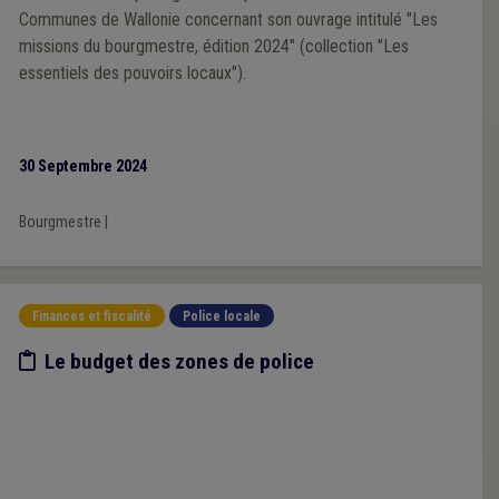
Communes de Wallonie concernant son ouvrage intitulé "Les
missions du bourgmestre, édition 2024" (collection "Les
essentiels des pouvoirs locaux").
30 Septembre 2024
Bourgmestre
|
Finances et fiscalité
Police locale
Etude/chiffres
Le budget des zones de police