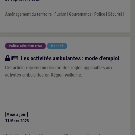
Aménagement du territoire
|
Fusion
|
Gouvernance
|
Police
|
Sécurité
|
...
Police administrative
Mobilité
Article
Les activités ambulantes : mode d'emploi
Cet article reprend un résumé des règles applicables aux
activités ambulantes en Région wallonne.
[Mise à jour]
11 Mars 2025