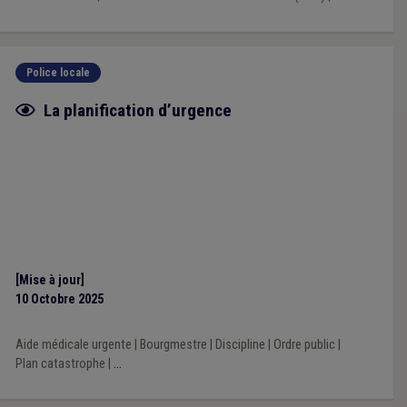
Police locale
Fiche focus
La planification d’urgence
[Mise à jour]
10 Octobre 2025
Aide médicale urgente
|
Bourgmestre
|
Discipline
|
Ordre public
|
Plan catastrophe
|
...