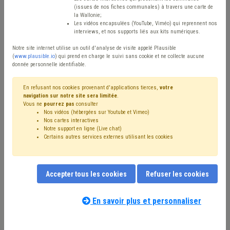
Matière(s) principale(s)
(issues de nos fiches communales) à travers une carte de
la Wallonie;
Les vidéos encapsulées (YouTube, Viméo) qui reprennent nos
Type de contenu
interviews, et nos supports liés aux kits numériques.
Avis / Actions
Notre site internet utilise un outil d'analyse de visite appelé Plausible
(
www.plausible.io
) qui prend en charge le suivi sans cookie et ne collecte aucune
donnée personnelle identifiable.
Réinitialiser
En refusant nos cookies provenant d'applications tierces,
votre
navigation sur notre site sera limitée
.
Vous ne
pourrez pas
consulter
Filtrer cette requête avec des mots-clés
Nos vidéos (hébergées sur Youtube et Vimeo)
Nos cartes interactives
Notre support en ligne (Live chat)
Certains autres services externes utilisant les cookies
⇒ Bourgmestre
(
retirer le mot clé
)
⇒ Zone de police
(
retirer le mot clé
)
⇒ Sanction administrative communale (SAC)
(
retirer le
Accepter tous les cookies
Refuser les cookies
mot clé
)
Sécurité
(27)
Ordre public
(24)
Police
(22)
Échevin
(18)
CDLD
(15)
Mandataire
(15)
Zone de secours
(14)
En savoir plus et personnaliser
Budget
(14)
Coronavirus
(13)
Collège
(12)
Conseil communal
(12)
Nos experts associés au terme que