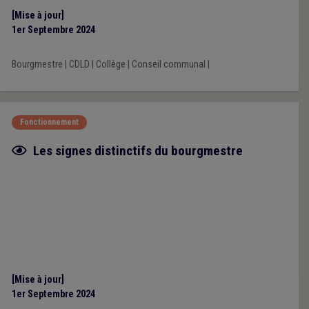
[Mise à jour]
1er Septembre 2024
Bourgmestre
|
CDLD
|
Collège
|
Conseil communal
|
Fonctionnement
Fiche focus
Les signes distinctifs du bourgmestre
[Mise à jour]
1er Septembre 2024