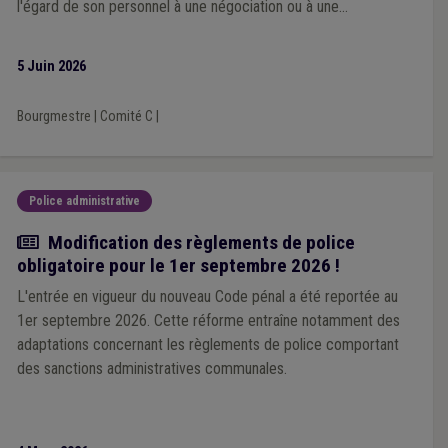
l'égard de son personnel à une négociation ou à une
concertation préalable avec les organisations syndicales
représentatives
5 Juin 2026
Bourgmestre
|
Comité C
|
Police administrative
Actualité
Modification des règlements de police
obligatoire pour le 1er septembre 2026 !
L'entrée en vigueur du nouveau Code pénal a été reportée au
1er septembre 2026. Cette réforme entraîne notamment des
adaptations concernant les règlements de police comportant
des sanctions administratives communales.