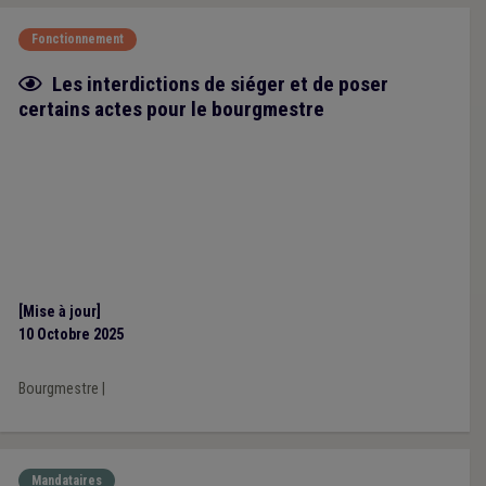
Fonctionnement
Fiche focus
Les interdictions de siéger et de poser
certains actes pour le bourgmestre
[Mise à jour]
10 Octobre 2025
Bourgmestre
|
Mandataires