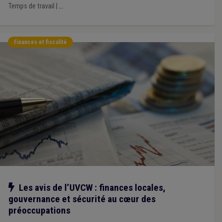
Temps de travail
|
...
Finances et fiscalité
Notre action
Les avis de l’UVCW : finances locales,
gouvernance et sécurité au cœur des
préoccupations