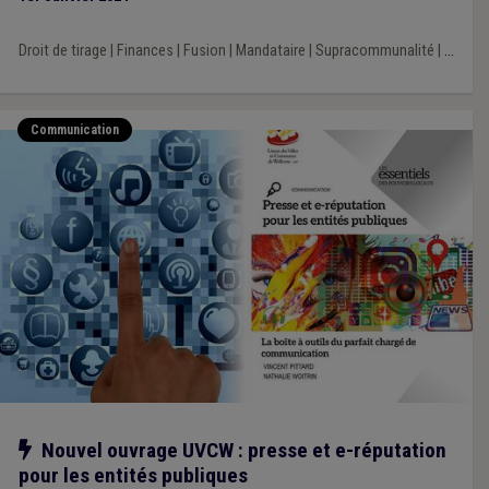
Droit de tirage
|
Finances
|
Fusion
|
Mandataire
|
Supracommunalité
|
...
Communication
Notre action
Nouvel ouvrage UVCW : presse et e-réputation
pour les entités publiques