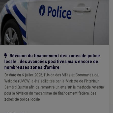
Environnement
(1)
Comptabilité
(1)
Congé
(1)
Conseil communal
(1)
Conseil de police
(1)
Construction
(1)
Contrat de travail
(1)
Régularisation
(1)
Sécurité sociale
(1)
Société de logement de service public (SLSP)
(1)
Soins
(1)
Sols
(1)
Province
(1)
Recette
(1)
Responsabilité
(1)
Responsabilité civile
(1)
Revenu garanti
(1)
Sanction administrative communale (SAC)
(1)
Management, stratégie
(1)
Mandataire
(1)
Pécule de vacances
(1)
Pollution
(1)
Notre action
Révision du financement des zones de police
Personnel médical
(1)
Espèce invasive
(1)
locale : des avancées positives mais encore de
Informatique
(1)
Intercommunale
(1)
Jeunesse
(1)
Média
(1)
Nature
(1)
ONSSAPL
(1)
nombreuses zones d'ombre
En date du 6 juillet 2026, l’Union des Villes et Communes de
Wallonie (UVCW) a été sollicitée par le Ministre de l'Intérieur
Bernard Quintin afin de remettre un avis sur la méthode retenue
pour la révision du mécanisme de financement fédéral des
zones de police locale.