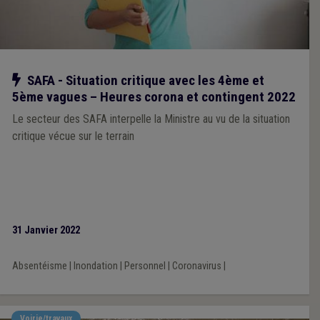
Notre action
SAFA - Situation critique avec les 4ème et
5ème vagues – Heures corona et contingent 2022
Le secteur des SAFA interpelle la Ministre au vu de la situation
critique vécue sur le terrain
31 Janvier 2022
Absentéisme
|
Inondation
|
Personnel
|
Coronavirus
|
Voirie/travaux