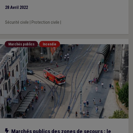
28 Avril 2022
Sécurité civile
|
Protection civile
|
Marchés publics
Incendie
Notre action
Marchés publics des zones de secours : le