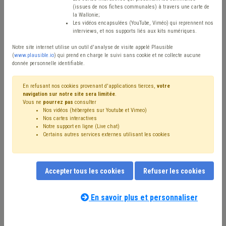
(issues de nos fiches communales) à travers une carte de
Type de contenu
la Wallonie;
Les vidéos encapsulées (YouTube, Viméo) qui reprennent nos
interviews, et nos supports liés aux kits numériques.
Avis / Actions
Notre site internet utilise un outil d'analyse de visite appelé Plausible
Réinitialiser
(
www.plausible.io
) qui prend en charge le suivi sans cookie et ne collecte aucune
donnée personnelle identifiable.
En refusant nos cookies provenant d'applications tierces,
votre
navigation sur notre site sera limitée
.
Filtrer cette requête avec des mots-clés
Vous ne
pourrez pas
consulter
Nos vidéos (hébergées sur Youtube et Vimeo)
Nos cartes interactives
Notre support en ligne (Live chat)
⇒ Zone de police
(
retirer le mot clé
)
Zone de secours
(16)
Certains autres services externes utilisant les cookies
Budget
(15)
Personnel
(14)
Sécurité
(14)
⇒ Protection civile
(
retirer le mot clé
)
⇒ Absentéisme
(
retirer le mot clé
)
Police
(7)
Accepter tous les cookies
Refuser les cookies
Coronavirus
(7)
Recrutement
(6)
Finances
(6)
Formation
(5)
Ordre public
(5)
Inondation
(4)
Sécurité civile
(4)
Sécurité routière
(4)
Bourgmestre
(4)
En savoir plus et personnaliser
Amende
(4)
Aide familiale
(3)
Subvention
(3)
Nos experts associés au terme que
Syndicat
(3)
Collège
(3)
Compétence des organes
(3)
vous recherchez
(merci de prendre
CPAS
(3)
Prison
(3)
Pension
(3)
Rémunération
(3)