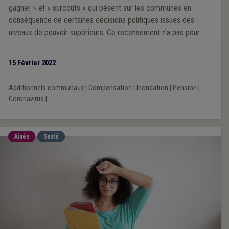
gagner » et « surcoûts » qui pèsent sur les communes en
conséquence de certaines décisions politiques issues des
niveaux de pouvoir supérieurs. Ce recensement n’a pas pour
objectif d’être exhaustif, mais de mettre en lumière les
principaux montants qui impactent à la baisse la situation
15 Février 2022
financière des communes wallonnes. L’angle d’approche de
cette veille est donc celui du budget communal.
Additionnels communaux
|
Compensation
|
Inondation
|
Pension
|
Coronavirus
|
...
Aînés
Santé