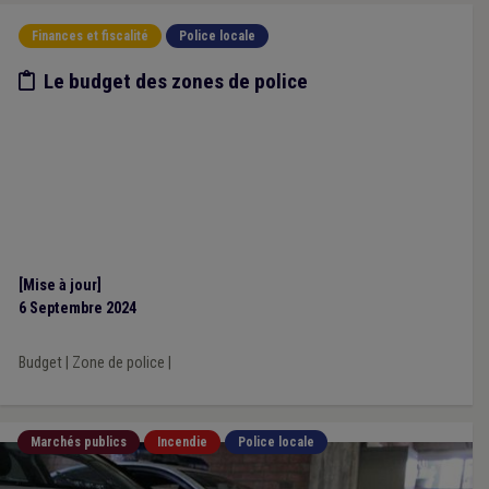
Finances et fiscalité
Police locale
Etude/chiffres
Le budget des zones de police
[Mise à jour]
6 Septembre 2024
Budget
|
Zone de police
|
Marchés publics
Incendie
Police locale