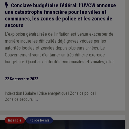
Notre action
Conclave budgétaire fédéral: l’UVCW annonce
une catastrophe financière pour les villes et
communes, les zones de police et les zones de
secours
L’explosion généralisée de l’inflation est venue exacerber de
manière inouïe les difficultés déjà graves vécues par les
autorités locales et zonales depuis plusieurs années. Le
Gouvernement vient d’entamer un très difficile exercice
budgétaire. Quant aux autorités communales et zonales, elles
sont hélas contraintes, elles aussi, de tirer la sonnette d’alarme:
2022 va s’achever dans une grande confusion au niveau de la
22 Septembre 2022
sécurité au niveau local. Et, si les autorités fédérales ne
réagissent pas, 2023 sera catastrophique pour la grande
Indexation
|
Salaire
|
Crise énergétique
|
Zone de police
|
majorité des communes et des zones du pays.
Zone de secours
|
...
Incendie
Police locale