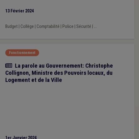
leur marchés publics. C’est en ce sens que l’UVCW, avec ses
13 Février 2024
associations-sœurs Brulocalis et la VVSG, viennent de
s’adresser à la Ministre de l’Intérieur.
Budget
|
Collège
|
Comptabilité
|
Police
|
Sécurité
|
...
Fonctionnement
Article
La parole au Gouvernement: Christophe
Collignon, Ministre des Pouvoirs locaux, du
Logement et de la Ville
1er Janvier 2024