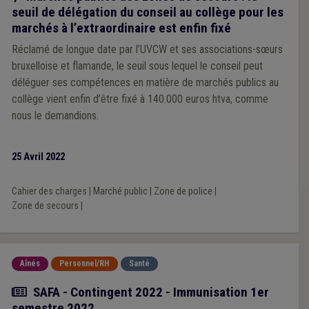
seuil de délégation du conseil au collège pour les
marchés à l’extraordinaire est enfin fixé
Réclamé de longue date par l’UVCW et ses associations-sœurs
bruxelloise et flamande, le seuil sous lequel le conseil peut
déléguer ses compétences en matière de marchés publics au
collège vient enfin d’être fixé à 140.000 euros htva, comme
nous le demandions.
25 Avril 2022
Cahier des charges
|
Marché public
|
Zone de police
|
Zone de secours
|
Aînés
Personnel/RH
Santé
Actualité
SAFA - Contingent 2022 - Immunisation 1er
semestre 2022