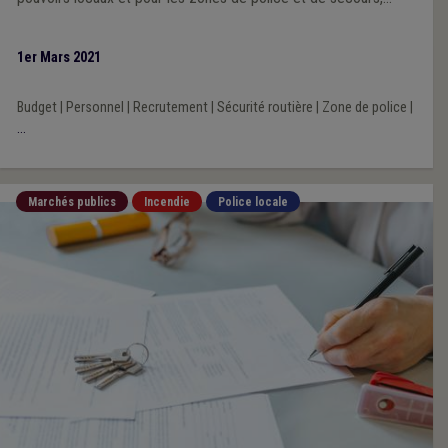
assortis de nos commentaires et réactions.
1er Mars 2021
Budget
|
Personnel
|
Recrutement
|
Sécurité routière
|
Zone de police
|
...
Marchés publics
Incendie
Police locale