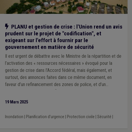
Notre action
PLANU et gestion de crise : l'Union rend un avis
prudent sur le projet de "codification", et
exigeant sur l'effort à fournir par le
gouvernement en matière de sécurité
Il est urgent de débattre avec le Ministre de la répartition et de
l’activation des « ressources nécessaires » évoqué pour la
gestion de crise dans l’Accord fédéral, mais également, et
surtout, des annonces faites dans ce même document, en
faveur d’un refinancement des zones de police, et d’un
rééquilibrage « 50/50 » du financement des zones de secours.
19 Mars 2025
Inondation
|
Planification d'urgence
|
Protection civile
|
Sécurité
|