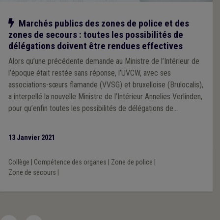
Notre action
Marchés publics des zones de police et des
zones de secours : toutes les possibilités de
délégations doivent être rendues effectives
Alors qu’une précédente demande au Ministre de l’Intérieur de
l’époque était restée sans réponse, l’UVCW, avec ses
associations-sœurs flamande (VVSG) et bruxelloise (Brulocalis),
a interpellé la nouvelle Ministre de l’Intérieur Annelies Verlinden,
pour qu’enfin toutes les possibilités de délégations de
compétences du conseil au collège, tant dans les zones de
police que dans les zones de secours, puissent être mises en
13 Janvier 2021
œuvre.
Collège
|
Compétence des organes
|
Zone de police
|
Zone de secours
|