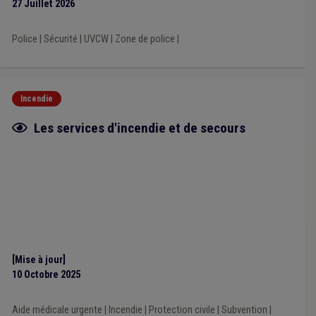
27 Juillet 2026
Police
|
Sécurité
|
UVCW
|
Zone de police
|
Incendie
Fiche focus
Les services d'incendie et de secours
[Mise à jour]
10 Octobre 2025
Aide médicale urgente
|
Incendie
|
Protection civile
|
Subvention
|