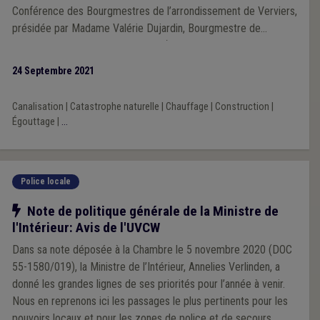
Conférence des Bourgmestres de l’arrondissement de Verviers,
présidée par Madame Valérie Dujardin, Bourgmestre de
Limbourg. Cet échange très riche (et les échanges
subséquents avec nos membres) permet à l’UVCW de s’inscrire
24 Septembre 2021
en force de proposition nourrie directement des réalités,
parfois extrêmement pénibles et dramatiques, du terrain.
Canalisation
|
Catastrophe naturelle
|
Chauffage
|
Construction
|
Égouttage
|
...
Police locale
Notre action
Note de politique générale de la Ministre de
l'Intérieur: Avis de l'UVCW
Dans sa note déposée à la Chambre le 5 novembre 2020 (DOC
55-1580/019), la Ministre de l’Intérieur, Annelies Verlinden, a
donné les grandes lignes de ses priorités pour l’année à venir.
Nous en reprenons ici les passages le plus pertinents pour les
pouvoirs locaux et pour les zones de police et de secours,