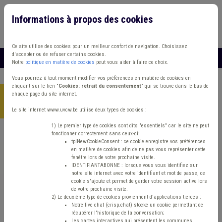
Informations à propos des cookies
Connexion
Vous travaillez dans un/une
Ce site utilise des cookies pour un meilleur confort de navigation. Choisissez
d'accepter ou de refuser certains cookies.
MENU
Notre
politique en matière de cookies
peut vous aider à faire ce choix.
Vous pourrez à tout moment modifier vos préférences en matière de cookies en
cliquant sur le lien "
Cookies: retrait du consentement
" qui se trouve dans le bas de
chaque page du site internet.
Accueil
> Zone de police Protection civile Absentéisme
Commune
Le site internet www.uvcw.be utilise deux types de cookies :
1) Le premier type de cookies sont dits "essentiels" car le site ne peut
fonctionner correctement sans ceux-ci:
Trouver un contenu
tplNewCookieConsent : ce cookie enregistre vos préférences
en matière de cookies afin de ne pas vous représenter cette
fenêtre lors de votre prochaine visite.
Zone de police Protection civile
IDENTIFIANTABONNE : lorsque vous vous identifiez sur
notre site internet avec votre identifiant et mot de passe, ce
Absentéisme Commune
cookie s'ajoute et permet de garder votre session active lors
de votre prochaine visite.
2) Le deuxième type de cookies proviennent d'applications tierces :
Notre live chat (crisp.chat) stocke un cookie permettant de
Matière(s) principale(s)
récupérer l'historique de la conversation;
Les cartes interactives qui présentent les communes