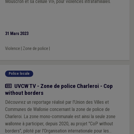
Mouscron et sa cellule VIF, pour violences intrafamiliales.
31 Mars 2023
Violence
|
Zone de police
|
Police locale
Actualité
UVCW TV - Zone de police Charleroi - Cop
without borders
Découvrez un reportage réalisé par l'Union des Villes et
Communes de Wallonie concernant la zone de police de
Charleroi. La zone mono-communale est ainsi la seule zone
wallonne à participer, depuis 2020, au projet "CoP without
borders", piloté par l'Organisation internationale pour les