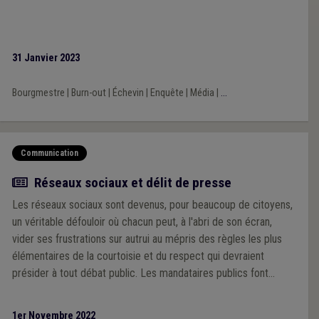
31 Janvier 2023
Bourgmestre
|
Burn-out
|
Échevin
|
Enquête
|
Média
|
...
Communication
Article
Réseaux sociaux et délit de presse
Les réseaux sociaux sont devenus, pour beaucoup de citoyens,
un véritable défouloir où chacun peut, à l'abri de son écran,
vider ses frustrations sur autrui au mépris des règles les plus
élémentaires de la courtoisie et du respect qui devraient
présider à tout débat public. Les mandataires publics font
partie des privilégiés de ces attaques allant de l'injure à la
calomnie et la diffamation en passant par l'incitation à la haine,
1er Novembre 2022