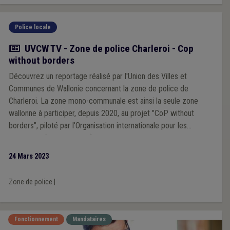
Police locale
Actualité
UVCW TV - Zone de police Charleroi - Cop
without borders
Découvrez un reportage réalisé par l'Union des Villes et
Communes de Wallonie concernant la zone de police de
Charleroi. La zone mono-communale est ainsi la seule zone
wallonne à participer, depuis 2020, au projet "CoP without
borders", piloté par l'Organisation internationale pour les
migrations (Nations Unies), qui tente de combattre la
discrimination.
24 Mars 2023
Zone de police
|
Fonctionnement
Mandataires