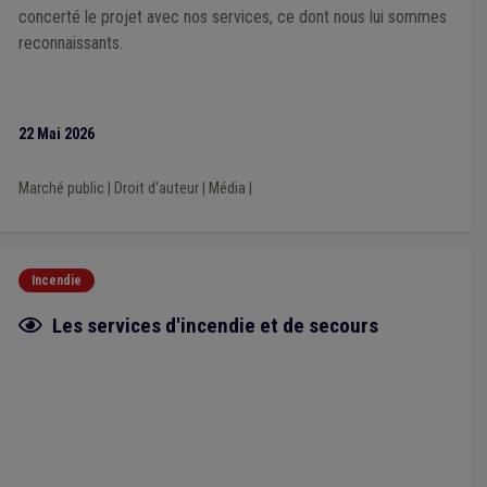
concerté le projet avec nos services, ce dont nous lui sommes
reconnaissants.
22 Mai 2026
Marché public
|
Droit d'auteur
|
Média
|
Incendie
Fiche focus
Les services d'incendie et de secours