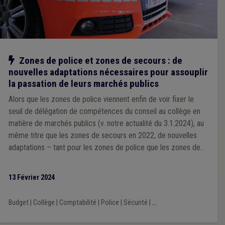
Notre action
Zones de police et zones de secours : de
nouvelles adaptations nécessaires pour assouplir
la passation de leurs marchés publics
Alors que les zones de police viennent enfin de voir fixer le
seuil de délégation de compétences du conseil au collège en
matière de marchés publics (v. notre actualité du 3.1.2024), au
même titre que les zones de secours en 2022, de nouvelles
adaptations – tant pour les zones de police que les zones de
secours – s’avèrent nécessaire pour assouplir la passation de
leur marchés publics. C’est en ce sens que l’UVCW, avec ses
13 Février 2024
associations-sœurs Brulocalis et la VVSG, viennent de
s’adresser à la Ministre de l’Intérieur.
Budget
|
Collège
|
Comptabilité
|
Police
|
Sécurité
|
...