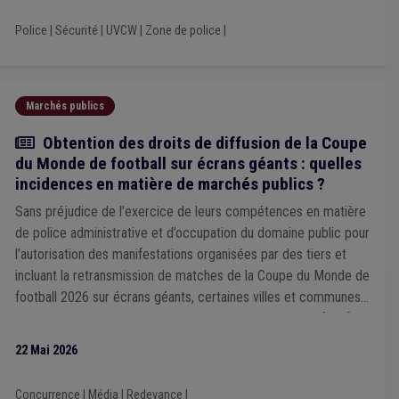
Police
|
Sécurité
|
UVCW
|
Zone de police
|
Marchés publics
Actualité
Obtention des droits de diffusion de la Coupe
du Monde de football sur écrans géants : quelles
incidences en matière de marchés publics ?
Sans préjudice de l’exercice de leurs compétences en matière
de police administrative et d’occupation du domaine public pour
l’autorisation des manifestations organisées par des tiers et
incluant la retransmission de matches de la Coupe du Monde de
football 2026 sur écrans géants, certaines villes et communes
souhaitent elles-mêmes organiser de tels événements festifs.
22 Mai 2026
Concurrence
|
Média
|
Redevance
|