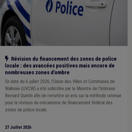
Responsabilité
(1)
Responsabilité civile
(1)
Revenu garanti
(1)
Sanction administrative communale (SAC)
(1)
Fonction publique
(1)
Forain
(1)
Gaz
(1)
Gouvernance
(1)
Handicapé
(1)
Emploi
(1)
Énergie
(1)
Enquête
(1)
Entrepreneur
(1)
Déchet
(1)
Droit d'auteur
(1)
Échevin
(1)
Égouttage
(1)
ONSSAPL
(1)
Mobilité
(1)
Pécule de vacances
(1)
Personnel médical
(1)
Espèce invasive
(1)
Notre action
Révision du financement des zones de police
Informatique
(1)
Jeunesse
(1)
Management, stratégie
(1)
locale : des avancées positives mais encore de
Agent statutaire
(1)
Agrément
(1)
Climat
(1)
CDLD
(1)
Comité C
(1)
Commune
(1)
Comptabilité
(1)
nombreuses zones d'ombre
Concurrence
(1)
Congé
(1)
Conseil communal
(1)
En date du 6 juillet 2026, l’Union des Villes et Communes de
Conseil de police
(1)
Construction
(1)
Wallonie (UVCW) a été sollicitée par le Ministre de l'Intérieur
Contrat de travail
(1)
Animal
(1)
Armée
(1)
Bernard Quintin afin de remettre un avis sur la méthode retenue
Assurance
(1)
Accessibilité
(1)
Accident du travail
(1)
Additionnels communaux
(1)
Burn-out
(1)
pour la révision du mécanisme de financement fédéral des
Cahier des charges
(1)
Calamité
(1)
Canalisation
(1)
zones de police locale.
Carrière
(1)
Catastrophe naturelle
(1)
Chantier
(1)
27 Juillet 2026