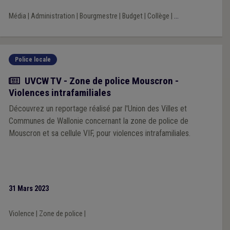
Média
|
Administration
|
Bourgmestre
|
Budget
|
Collège
|
...
Police locale
Actualité
UVCW TV - Zone de police Mouscron -
Violences intrafamiliales
Découvrez un reportage réalisé par l'Union des Villes et
Communes de Wallonie concernant la zone de police de
Mouscron et sa cellule VIF, pour violences intrafamiliales.
31 Mars 2023
Violence
|
Zone de police
|