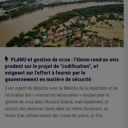
Notre action
PLANU et gestion de crise : l'Union rend un avis
prudent sur le projet de "codification", et
exigeant sur l'effort à fournir par le
gouvernement en matière de sécurité
Il est urgent de débattre avec le Ministre de la répartition et de
l’activation des « ressources nécessaires » évoqué pour la
gestion de crise dans l’Accord fédéral, mais également, et
surtout, des annonces faites dans ce même document, en
faveur d’un refinancement des zones de police, et d’un
rééquilibrage « 50/50 » du financement des zones de secours.