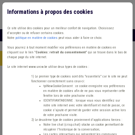
Informations à propos des cookies
Connexion
Vous travaillez dans un/une
Ce site utilise des cookies pour un meilleur confort de navigation. Choisissez
d'accepter ou de refuser certains cookies.
MENU
Notre
politique en matière de cookies
peut vous aider à faire ce choix.
Vous pourrez à tout moment modifier vos préférences en matière de cookies en
cliquant sur le lien "
Cookies: retrait du consentement
" qui se trouve dans le bas de
chaque page du site internet.
Accueil
> Zone de police Protection civile Absentéisme Média
Le site internet www.uvcw.be utilise deux types de cookies :
Trouver un contenu
1) Le premier type de cookies sont dits "essentiels" car le site ne peut
fonctionner correctement sans ceux-ci:
tplNewCookieConsent : ce cookie enregistre vos préférences
en matière de cookies afin de ne pas vous représenter cette
Zone de police Protection civile
fenêtre lors de votre prochaine visite.
IDENTIFIANTABONNE : lorsque vous vous identifiez sur
Absentéisme Média
notre site internet avec votre identifiant et mot de passe, ce
cookie s'ajoute et permet de garder votre session active lors
de votre prochaine visite.
2) Le deuxième type de cookies proviennent d'applications tierces :
Matière(s) principale(s)
Notre live chat (crisp.chat) stocke un cookie permettant de
récupérer l'historique de la conversation;
Les cartes interactives qui présentent les communes