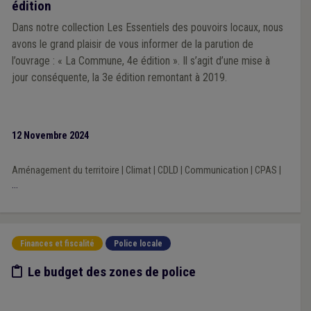
édition
Dans notre collection Les Essentiels des pouvoirs locaux, nous
avons le grand plaisir de vous informer de la parution de
l’ouvrage : « La Commune, 4e édition ». Il s’agit d’une mise à
jour conséquente, la 3e édition remontant à 2019.
12 Novembre 2024
Aménagement du territoire
|
Climat
|
CDLD
|
Communication
|
CPAS
|
...
Finances et fiscalité
Police locale
Etude/chiffres
Le budget des zones de police