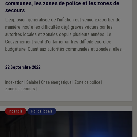
communes, les zones de police et les zones de
secours
L’explosion généralisée de l’inflation est venue exacerber de
manière inouïe les difficultés déjà graves vécues par les
autorités locales et zonales depuis plusieurs années. Le
Gouvernement vient d’entamer un très difficile exercice
budgétaire. Quant aux autorités communales et zonales, elles
sont hélas contraintes, elles aussi, de tirer la sonnette d’alarme:
2022 va s’achever dans une grande confusion au niveau de la
22 Septembre 2022
sécurité au niveau local. Et, si les autorités fédérales ne
réagissent pas, 2023 sera catastrophique pour la grande
Indexation
|
Salaire
|
Crise énergétique
|
Zone de police
|
majorité des communes et des zones du pays.
Zone de secours
|
...
Incendie
Police locale