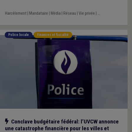
dans une impunité perçue comme affligeante. Impunité
réellement ?
Harcèlement
|
Mandataire
|
Média
|
Réseau
|
Vie privée
|
...
Police locale
Finances et fiscalité
Notre action
Conclave budgétaire fédéral: l’UVCW annonce
une catastrophe financière pour les villes et