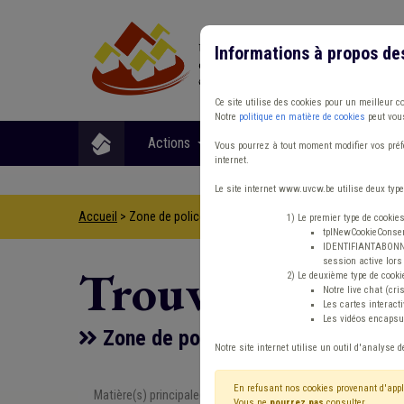
Informations à propos de
Ce site utilise des cookies pour un meilleur c
Notre
politique en matière de cookies
peut vous
Actions
Matières
Format
Vous pourrez à tout moment modifier vos préfé
internet.
Le site internet www.uvcw.be utilise deux type
Accueil
> Zone de police Protection civile Absentéisme Temps d
1) Le premier type de cookie
tplNewCookieConsent
IDENTIFIANTABONNE :
session active lors 
Trouver un co
2) Le deuxième type de cooki
Notre live chat (cri
Les cartes interac
Les vidéos encapsul
Zone de police Protection civile 
Notre site internet utilise un outil d'analyse d
En refusant nos cookies provenant d'appl
Matière(s) principale(s)
Type de con
Vous ne
pourrez pas
consulter