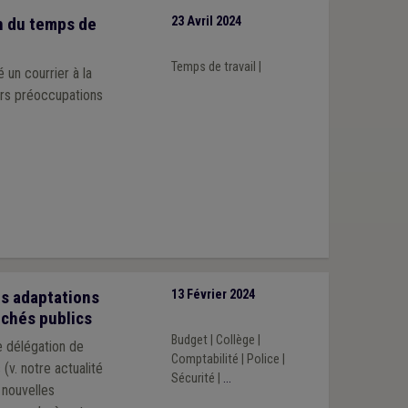
n du temps de
23 Avril 2024
Temps de travail
|
 un courrier à la
urs préoccupations
es adaptations
13 Février 2024
rchés publics
Budget
|
Collège
|
de délégation de
Comptabilité
|
Police
|
v. notre actualité
Sécurité
|
...
 nouvelles