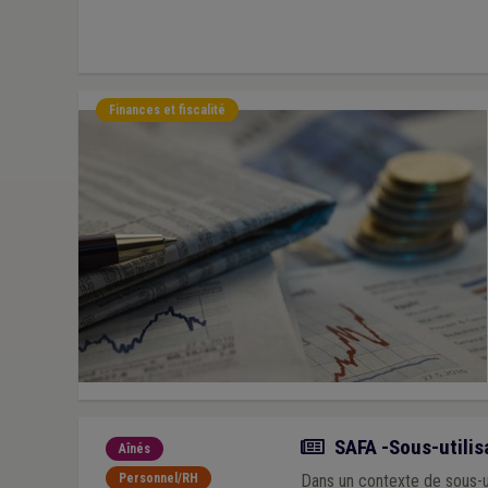
Finances et fiscalité
Actualité
SAFA -Sous-utilisa
Aînés
Personnel/RH
Dans un contexte de sous-ut