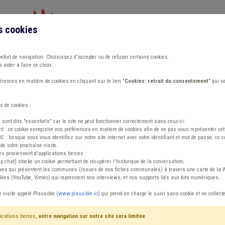
s cookies
Vous travaillez dans un/une
onfort de navigation. Choisissez d'accepter ou de refuser certains cookies.
 aider à faire ce choix.
ions
Publications
Outils
Fiches communa
rences en matière de cookies en cliquant sur le lien "
Cookies: retrait du consentement
" qui s
s de cookies :
e travail
s sont dits "essentiels" car le site ne peut fonctionner correctement sans ceux-ci:
 : ce cookie enregistre vos préférences en matière de cookies afin de ne pas vous représenter cette
 lorsque vous vous identifiez sur notre site internet avec votre identifiant et mot de passe, ce co
de votre prochaine visite.
ntenu
es proviennent d'applications tierces :
sp.chat) stocke un cookie permettant de récupérer l'historique de la conversation;
tives qui présentent les communes (issues de nos fiches communales) à travers une carte de la W
ées (YouTube, Viméo) qui reprennent nos interviews, et nos supports liés aux kits numériques.
Absentéisme Temps de travail
e visite appelé Plausible (
www.plausible.io
) qui prend en charge le suivi sans cookie et ne collect
ications tierces,
votre navigation sur notre site sera limitée
.
tenu
Avis / Actions