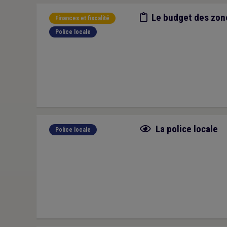
Etude/chiffres
Le budget des zone
Finances et fiscalité
Police locale
Fiche focus
La police locale
Police locale