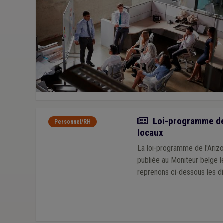
Agent contractuel
(1)
Mise à disposition
(1)
Cr
Repas à domicile
(1)
Pénibilité au travail
(1)
Dr
Actualité
Loi-programme de l
Personnel/RH
locaux
La loi-programme de l'Ariz
publiée au Moniteur belge le
reprenons ci-dessous les di