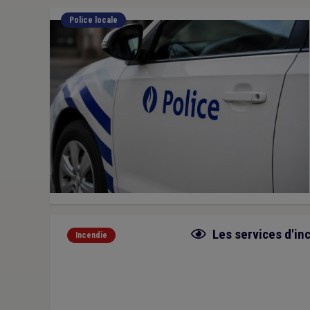
Police locale
Fiche focus
Les services d'in
Incendie