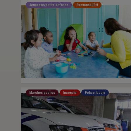
Jeunesse/petite enfance
Personnel/RH
Marchés publics
Incendie
Police locale