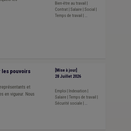
Service d'aide ménagère
(1)
Sanitaire
(1)
Bien-être au travail
|
Contrat
|
Salaire
|
Social
|
Temps de travail
|
...
 les pouvoirs
[Mise à jour]
28 Juillet 2026
 représentants et
Emploi
|
Indexation
|
ées en vigueur. Nous
Salaire
|
Temps de travail
|
Sécurité sociale
|
...