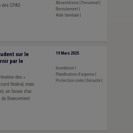
Absentéisme
|
Personnel
|
on des CPAS
Recrutement
|
Aide familiale
|
rudent sur le
19 Mars 2025
rnir par le
Inondation
|
Planification d'urgence
|
ctivation des «
Protection civile
|
Sécurité
|
ccord fédéral, mais
t, en faveur d’un
» du financement