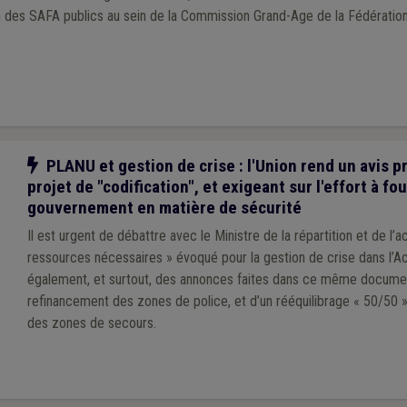
n des SAFA publics au sein de la Commission Grand-Age de la Fédérati
Notre action
PLANU et gestion de crise : l'Union rend un avis p
projet de "codification", et exigeant sur l'effort à fou
gouvernement en matière de sécurité
Il est urgent de débattre avec le Ministre de la répartition et de l’a
ressources nécessaires » évoqué pour la gestion de crise dans l’A
également, et surtout, des annonces faites dans ce même documen
refinancement des zones de police, et d’un rééquilibrage « 50/50 
des zones de secours.