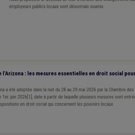
ise énergétique
(1)
Cours d'eau
(1)
Supracommunalité
(1)
UVCW
(1)
employeurs publics locaux sont désormais soumis.
oit de tirage
(1)
Huissier
(1)
'Arizona : les mesures essentielles en droit social pour
ona a été adoptée dans la nuit du 28 au 29 mai 2026 par la Chambre des
 1er juin 2026[1], date à partir de laquelle plusieurs mesures sont entr
spositions en droit social qui concernent les pouvoirs locaux.