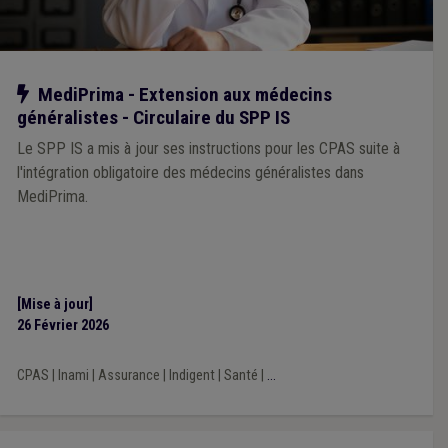
Notre action
MediPrima - Extension aux médecins
généralistes - Circulaire du SPP IS
Le SPP IS a mis à jour ses instructions pour les CPAS suite à
l'intégration obligatoire des médecins généralistes dans
MediPrima.
[Mise à jour]
26 Février 2026
CPAS
|
Inami
|
Assurance
|
Indigent
|
Santé
|
...