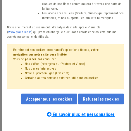
(issues de nos fiches communales) à travers une carte de
Type de contenu
la Wallonie;
Les vidéos encapsulées (YouTube, Viméo) qui reprennent nos
interviews, et nos supports liés aux kits numériques.
Avis / Actions
Notre site internet utilise un outil d'analyse de visite appelé Plausible
Réinitialiser
(
www.plausible.io
) qui prend en charge le suivi sans cookie et ne collecte aucune
donnée personnelle identifiable.
En refusant nos cookies provenant d'applications tierces,
votre
navigation sur notre site sera limitée
.
Filtrer cette requête avec des mots-clés
Vous ne
pourrez pas
consulter
Nos vidéos (hébergées sur Youtube et Vimeo)
Nos cartes interactives
Notre support en ligne (Live chat)
⇒ Zone de police
(
retirer le mot clé
)
Certains autres services externes utilisant les cookies
⇒ Assurance
(
retirer le mot clé
)
⇒ Agent statutaire
(
retirer le mot clé
)
Zone de secours
(16)
Sécurité
(16)
Inondation
(15)
Accepter tous les cookies
Refuser les cookies
Personnel
(14)
Budget
(13)
⇒ Protection civile
(
retirer le mot clé
)
Calamité
(10)
Coronavirus
(10)
Pension
(9)
Recrutement
(8)
En savoir plus et personnaliser
Police
(7)
Agent contractuel
(7)
Ordre public
(6)
Nos experts associés au terme que
Finances
(6)
Fonction publique
(6)
Formation
(6)
vous recherchez
(merci de prendre
Bourgmestre
(5)
Responsabilité
(5)
Sécurité civile
(4)