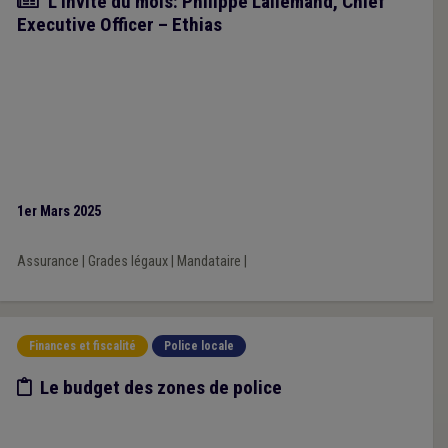
Article
L'invité du mois: Philippe Lallemand, Chief
Executive Officer – Ethias
1er Mars 2025
Assurance
|
Grades légaux
|
Mandataire
|
Finances et fiscalité
Police locale
Etude/chiffres
Le budget des zones de police