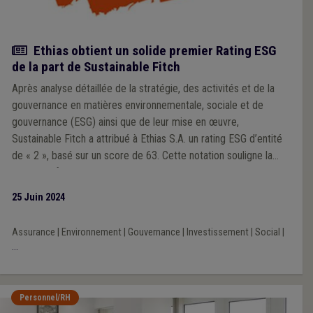
Actualité
Ethias obtient un solide premier Rating ESG
de la part de Sustainable Fitch
Après analyse détaillée de la stratégie, des activités et de la
gouvernance en matières environnementale, sociale et de
gouvernance (ESG) ainsi que de leur mise en œuvre,
Sustainable Fitch a attribué à Ethias S.A. un rating ESG d’entité
de « 2 », basé sur un score de 63. Cette notation souligne la
solide performance d’Ethias sur l’intégration active des
dimensions et critères ESG dans ses processus business,
25 Juin 2024
stratégiques et d’investissement. Ce scoring place Ethias parmi
les 25 % des institutions financières les mieux notées à ce jour,
Assurance
|
Environnement
|
Gouvernance
|
Investissement
|
Social
|
aucune institution financière n’ayant encore atteint la note
...
maximale de « 1 ».
Personnel/RH