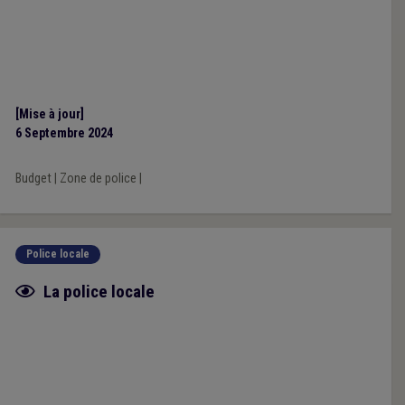
[Mise à jour]
6 Septembre 2024
Budget
|
Zone de police
|
Police locale
Fiche focus
La police locale