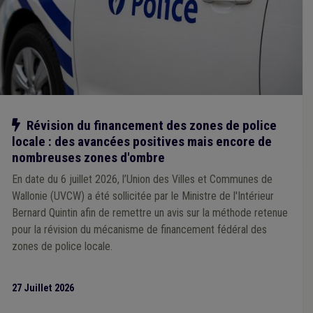
Intercommunale
(1)
Investissement
(1)
Jeunesse
(1)
Grades légaux
(1)
Immatriculation
(1)
Inami
(1)
Indigent
(1)
Informatique
(1)
Infraction urbanistique
(1)
Notre action
Révision du financement des zones de police
locale : des avancées positives mais encore de
nombreuses zones d'ombre
En date du 6 juillet 2026, l’Union des Villes et Communes de
Wallonie (UVCW) a été sollicitée par le Ministre de l'Intérieur
Bernard Quintin afin de remettre un avis sur la méthode retenue
pour la révision du mécanisme de financement fédéral des
zones de police locale.
27 Juillet 2026