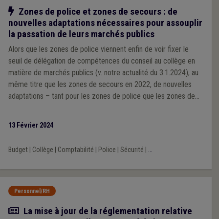
Notre action
Zones de police et zones de secours : de
nouvelles adaptations nécessaires pour assouplir
la passation de leurs marchés publics
Alors que les zones de police viennent enfin de voir fixer le
seuil de délégation de compétences du conseil au collège en
matière de marchés publics (v. notre actualité du 3.1.2024), au
même titre que les zones de secours en 2022, de nouvelles
adaptations – tant pour les zones de police que les zones de
secours – s’avèrent nécessaire pour assouplir la passation de
leur marchés publics. C’est en ce sens que l’UVCW, avec ses
13 Février 2024
associations-sœurs Brulocalis et la VVSG, viennent de
s’adresser à la Ministre de l’Intérieur.
Budget
|
Collège
|
Comptabilité
|
Police
|
Sécurité
|
...
Personnel/RH
Article
La mise à jour de la réglementation relative