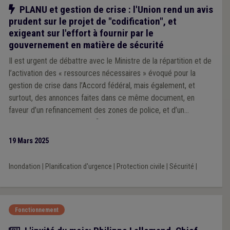
Notre action
PLANU et gestion de crise : l'Union rend un avis
prudent sur le projet de "codification", et
exigeant sur l'effort à fournir par le
gouvernement en matière de sécurité
Il est urgent de débattre avec le Ministre de la répartition et de
l’activation des « ressources nécessaires » évoqué pour la
gestion de crise dans l’Accord fédéral, mais également, et
surtout, des annonces faites dans ce même document, en
faveur d’un refinancement des zones de police, et d’un
rééquilibrage « 50/50 » du financement des zones de secours.
19 Mars 2025
Inondation
|
Planification d'urgence
|
Protection civile
|
Sécurité
|
Fonctionnement