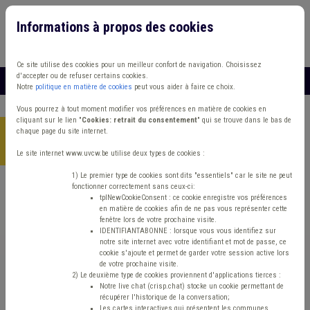
Informations à propos des cookies
Connexion
Vous travaillez dans un/une
Ce site utilise des cookies pour un meilleur confort de navigation. Choisissez
d'accepter ou de refuser certains cookies.
MENU
Notre
politique en matière de cookies
peut vous aider à faire ce choix.
Vous pourrez à tout moment modifier vos préférences en matière de cookies en
cliquant sur le lien "
Cookies: retrait du consentement
" qui se trouve dans le bas de
chaque page du site internet.
Accueil
> Zone de police Protection civile Agent statutaire
Assurance
Le site internet www.uvcw.be utilise deux types de cookies :
1) Le premier type de cookies sont dits "essentiels" car le site ne peut
fonctionner correctement sans ceux-ci:
Trouver un contenu
tplNewCookieConsent : ce cookie enregistre vos préférences
en matière de cookies afin de ne pas vous représenter cette
fenêtre lors de votre prochaine visite.
Zone de police Protection civile Agent
IDENTIFIANTABONNE : lorsque vous vous identifiez sur
notre site internet avec votre identifiant et mot de passe, ce
statutaire Assurance
cookie s'ajoute et permet de garder votre session active lors
de votre prochaine visite.
2) Le deuxième type de cookies proviennent d'applications tierces :
Notre live chat (crisp.chat) stocke un cookie permettant de
Matière(s) principale(s)
récupérer l'historique de la conversation;
Les cartes interactives qui présentent les communes