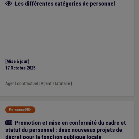
Fiche focus
Les différentes catégories de personnel
[Mise à jour]
17 Octobre 2025
Agent contractuel
|
Agent statutaire
|
Personnel/RH
Actualité
Promotion et mise en conformité du cadre et
statut du personnel : deux nouveaux projets de
décret pour la fonction publique locale