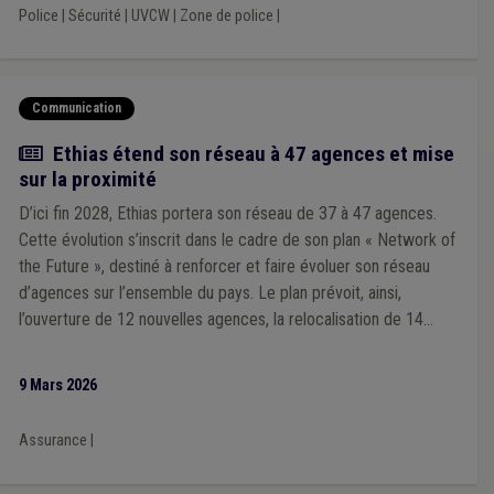
Police
|
Sécurité
|
UVCW
|
Zone de police
|
Communication
Actualité
Ethias étend son réseau à 47 agences et mise
sur la proximité
D’ici fin 2028, Ethias portera son réseau de 37 à 47 agences.
Cette évolution s’inscrit dans le cadre de son plan « Network of
the Future », destiné à renforcer et faire évoluer son réseau
d’agences sur l’ensemble du pays. Le plan prévoit, ainsi,
l’ouverture de 12 nouvelles agences, la relocalisation de 14
implantations et la modernisation de l’ensemble du réseau au
cours des trois prochaines années.
9 Mars 2026
Assurance
|