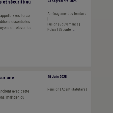
e et sécurité au
23 Septembre 2025
Aménagement du territoire
 rappelle avec force
|
ditions essentielles
Fusion
|
Gouvernance
|
oyens et relever les
Police
|
Sécurité
|
...
sur une
25 Juin 2025
Pension
|
Agent statutaire
|
ranchent avec cette
ons, maintien du