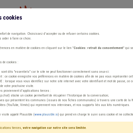
s cookies
Vous travaillez dans un/une
onfort de navigation. Choisissez d'accepter ou de refuser certains cookies.
 aider à faire ce choix.
ions
Publications
Outils
Fiches communa
rences en matière de cookies en cliquant sur le lien "
Cookies: retrait du consentement
" qui s
s de cookies :
tabilité
s sont dits "essentiels" car le site ne peut fonctionner correctement sans ceux-ci:
 : ce cookie enregistre vos préférences en matière de cookies afin de ne pas vous représenter cette
 lorsque vous vous identifiez sur notre site internet avec votre identifiant et mot de passe, ce co
de votre prochaine visite.
ntenu
es proviennent d'applications tierces :
sp.chat) stocke un cookie permettant de récupérer l'historique de la conversation;
tives qui présentent les communes (issues de nos fiches communales) à travers une carte de la W
ées (YouTube, Viméo) qui reprennent nos interviews, et nos supports liés aux kits numériques.
gent statutaire Comptabilité
e visite appelé Plausible (
www.plausible.io
) qui prend en charge le suivi sans cookie et ne collect
ications tierces,
votre navigation sur notre site sera limitée
.
tenu
Avis / Actions