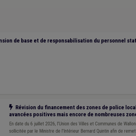
1)
Égouttage
(1)
E-gov
(1)
Enfance
(1)
Entrepreneur
(1)
Entreprise
nce
(1)
Cadastre
(1)
Cahier des charges
(1)
Calamité
(1)
Canalisation
rophe naturelle
(1)
Chantier
(1)
Animal
(1)
Commune
(1)
Communica
nsion de base et de responsabilisation du personnel stat
Notre action
Révision du financement des zones de police local
avancées positives mais encore de nombreuses zon
En date du 6 juillet 2026, l’Union des Villes et Communes de Wallo
sollicitée par le Ministre de l'Intérieur Bernard Quintin afin de remet