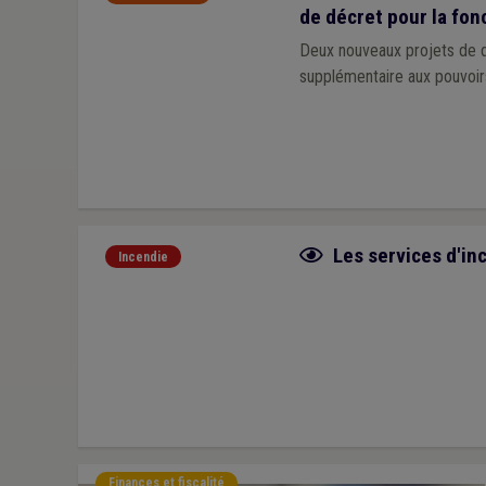
de décret pour la fon
Deux nouveaux projets de dé
supplémentaire aux pouvoirs
Fiche focus
Les services d'in
Incendie
Finances et fiscalité