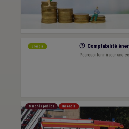
Q/R
Comptabilité éne
Energie
Pourquoi tenir à jour une c
Marchés publics
Incendie