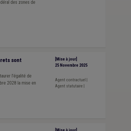
édéral des zones de
crets sont
[Mise à jour]
25 Novembre 2025
aurer l’égalité de
Agent contractuel
|
mbre 2028 la mise en
Agent statutaire
|
[Mise à jour]