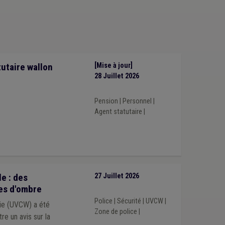
(1)
Environnement
(1)
Évaluation
(1)
Armée
(1)
(1)
Aide sociale
(1)
Agrément
(1)
tion
(1)
Conseiller communal
(1)
Construction
(1)
utaire wallon
[Mise à jour]
28 Juillet 2026
Pension
|
Personnel
|
Agent statutaire
|
e : des
27 Juillet 2026
es d'ombre
Police
|
Sécurité
|
UVCW
|
nie (UVCW) a été
Zone de police
|
tre un avis sur la