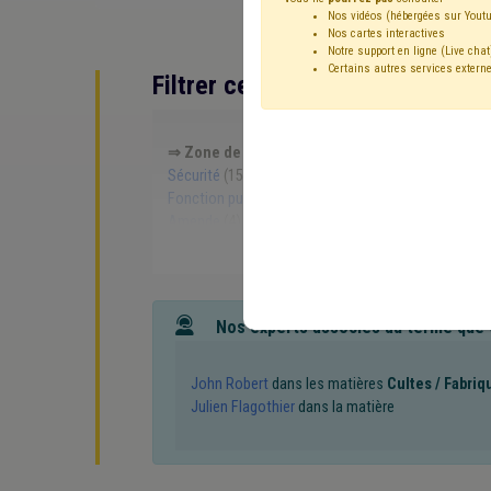
Nos vidéos (hébergées sur Youtu
Nos cartes interactives
Notre support en ligne (Live chat
Certains autres services externe
Filtrer cette requête avec des 
⇒ Zone de police
(
retirer le mot clé
)
⇒ Agent s
Sécurité
(15)
⇒ Protection civile
(
retirer le mot
Fonction publique
(6)
Formation
(6)
Ordre publ
Amende
(4)
Fusion
(4)
Sécurité civile
(4)
Séc
Investissement
(3)
Économie
(3)
Compétence 
Additionnels communaux
(2)
Aide médicale urge
Intercommunale
(2)
Gardien de la paix
(2)
Comi
Observatoire des finances communales
(2)
Popu
Nos experts associés au terme que
Violence
(2)
Forêt
(2)
Rénovation énergétique
Crise énergétique
(1)
Santé
(1)
Secret profess
Société de logement de service public (SLSP)
(1)
John Robert
dans les matières
Cultes / Fabriq
Personnel médical
(1)
Espèce invasive
(1)
Info
Julien Flagothier
dans la matière
Sanitaire
(1)
Service à domicile
(1)
Synergie c
Compensation
(1)
Contrat
(1)
Audit
(1)
Carb
Grades légaux
(1)
IPP
(1)
Infraction urbanistiq