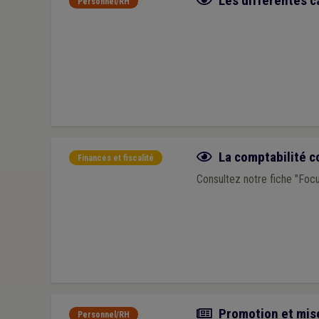
Les différentes c
Personnel/RH
Fiche focus
La comptabilité 
Finances et fiscalité
Consultez notre fiche "Foc
Actualité
Promotion et mise
Personnel/RH