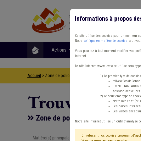
Informations à propos de
Ce site utilise des cookies pour un meilleur c
Notre
politique en matière de cookies
peut vous
Actions
Matières
Format
Vous pourrez à tout moment modifier vos préfé
internet.
Le site internet www.uvcw.be utilise deux type
Accueil
> Zone de police Protection civile Agent statutaire Comp
1) Le premier type de cookie
tplNewCookieConsent
IDENTIFIANTABONNE :
session active lors 
Trouver un co
2) Le deuxième type de cooki
Notre live chat (cri
Les cartes interac
Les vidéos encapsul
Zone de police Protection civile A
Notre site internet utilise un outil d'analyse d
En refusant nos cookies provenant d'appl
Matière(s) principale(s)
Type de con
Vous ne
pourrez pas
consulter