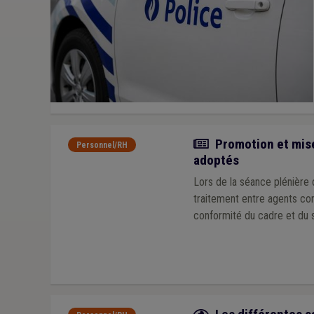
Actualité
Promotion et mise
Personnel/RH
adoptés
Lors de la séance plénière 
traitement entre agents co
conformité du cadre et du s
Fiche focus